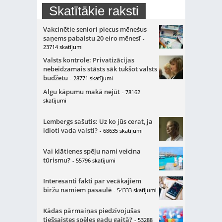
Skatītākie raksti
Vakcinētie seniori piecus mēnešus
saņems pabalstu 20 eiro mēnesī
-
23714 skatījumi
Valsts kontrole: Privatizācijas
nebeidzamais stāsts sāk tukšot valsts
budžetu
- 28771 skatījumi
Algu kāpumu makā nejūt
- 78162
skatījumi
Lembergs sašutis: Uz ko jūs cerat, ja
idioti vada valsti?
- 68635 skatījumi
Vai klātienes spēļu nami veicina
tūrismu?
- 55796 skatījumi
Interesanti fakti par vecākajiem
biržu namiem pasaulē
- 54333 skatījumi
Kādas pārmaiņas piedzīvojušas
tiešsaistes spēles gadu gaitā?
- 53288