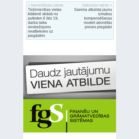
< Iepriekšējais raksts
Nākošais raksts >
Tirdzniecības vietas
Saeima atbalsta jaunu
klātienē strādā no
izmaksu
pulksten 6 līdz 19;
kompensēšanas
darba laika
modeli abonētās
ierobežojums
preses piegādei
neattieksies uz
piegādēm