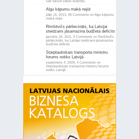
sāk tukšot valsts budžetu
Algu kāpumu makā nejūt
jūlijs 16, 2013,
48 Comments
on Algu kāpumu
makā nejūt
Rimšēvičs pārliecināts, ka Latvijai
steidzami jāsamazina budžeta deficīts
janvāris 25, 2011,
5 Comments
on Rimšēvičs
pārliecināts, ka Latvijai steidzami jāsamazina
budžeta deficīts
Starptautiskais transporta ministru
forums notiks Latvijā
septembris 4, 2009,
4 Comments
on
Starptautiskais transporta ministru forums
notiks Latvijā