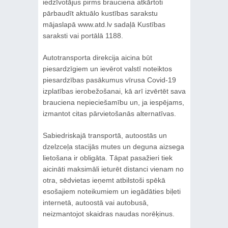
iedzīvotājus pirms brauciena atkārtoti
pārbaudīt aktuālo kustības sarakstu
mājaslapā www.atd.lv sadaļā Kustības
saraksti vai portālā 1188.​
Autotransporta direkcija aicina būt
piesardzīgiem un ievērot valstī noteiktos
piesardzības pasākumus vīrusa Covid-19
izplatības ierobežošanai, kā arī izvērtēt sava
brauciena nepieciešamību un, ja iespējams,
izmantot citas pārvietošanās alternatīvas.
Sabiedriskajā transportā, autoostās un
dzelzceļa stacijās mutes un deguna aizsega
lietošana ir obligāta. Tāpat pasažieri tiek
aicināti maksimāli ieturēt distanci vienam no
otra, sēdvietas ieņemt atbilstoši spēkā
esošajiem noteikumiem un iegādāties biļeti
internetā, autoostā vai autobusā,
neizmantojot skaidras naudas norēķinus.