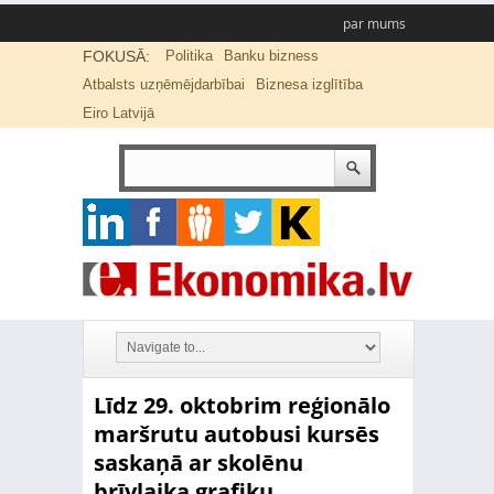
par mums
FOKUSĀ:
Politika
Banku bizness
Atbalsts uzņēmējdarbībai
Biznesa izglītība
Eiro Latvijā
Līdz 29. oktobrim reģionālo
maršrutu autobusi kursēs
saskaņā ar skolēnu
brīvlaika grafiku