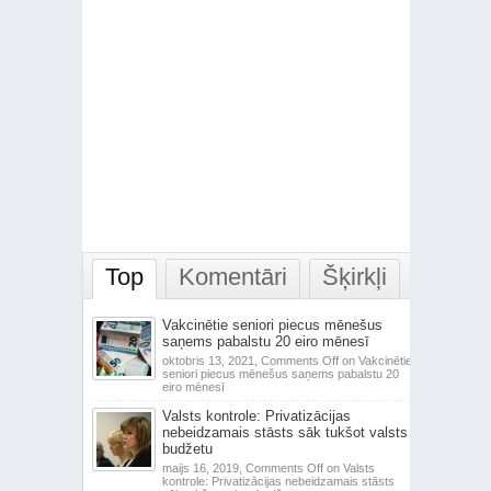
Top
Komentāri
Šķirkļi
Vakcinētie seniori piecus mēnešus
saņems pabalstu 20 eiro mēnesī
oktobris 13, 2021,
Comments Off
on Vakcinētie
seniori piecus mēnešus saņems pabalstu 20
eiro mēnesī
Valsts kontrole: Privatizācijas
nebeidzamais stāsts sāk tukšot valsts
budžetu
maijs 16, 2019,
Comments Off
on Valsts
kontrole: Privatizācijas nebeidzamais stāsts