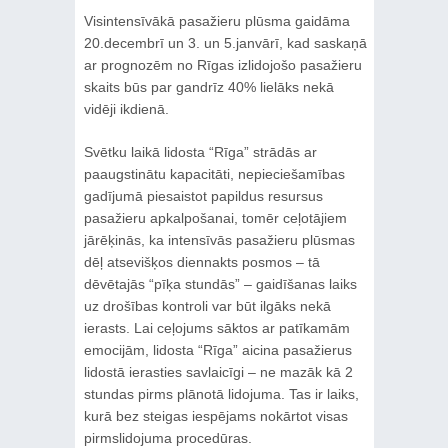
Visintensīvākā pasažieru plūsma gaidāma
20.decembrī un 3. un 5.janvārī, kad saskaņā
ar prognozēm no Rīgas izlidojošo pasažieru
skaits būs par gandrīz 40% lielāks nekā
vidēji ikdienā.
Svētku laikā lidosta “Rīga” strādās ar
paaugstinātu kapacitāti, nepieciešamības
gadījumā piesaistot papildus resursus
pasažieru apkalpošanai, tomēr ceļotājiem
jārēķinās, ka intensīvās pasažieru plūsmas
dēļ atsevišķos diennakts posmos – tā
dēvētajās “pīķa stundās” – gaidīšanas laiks
uz drošības kontroli var būt ilgāks nekā
ierasts. Lai ceļojums sāktos ar patīkamām
emocijām, lidosta “Rīga” aicina pasažierus
lidostā ierasties savlaicīgi – ne mazāk kā 2
stundas pirms plānotā lidojuma. Tas ir laiks,
kurā bez steigas iespējams nokārtot visas
pirmslidojuma procedūras.