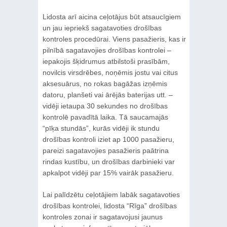
Lidosta arī aicina ceļotājus būt atsaucīgiem
un jau iepriekš sagatavoties drošības
kontroles procedūrai. Viens pasažieris, kas ir
pilnībā sagatavojies drošības kontrolei –
iepakojis šķidrumus atbilstoši prasībām,
novilcis virsdrēbes, noņēmis jostu vai citus
aksesuārus, no rokas bagāžas izņēmis
datoru, planšeti vai ārējās baterijas utt. –
vidēji ietaupa 30 sekundes no drošības
kontrolē pavadītā laika. Tā saucamajās
“pīķa stundās”, kurās vidēji ik stundu
drošības kontroli iziet ap 1000 pasažieru,
pareizi sagatavojies pasažieris paātrina
rindas kustību, un drošības darbinieki var
apkalpot vidēji par 15% vairāk pasažieru.
Lai palīdzētu ceļotājiem labāk sagatavoties
drošības kontrolei, lidosta “Rīga” drošības
kontroles zonai ir sagatavojusi jaunus