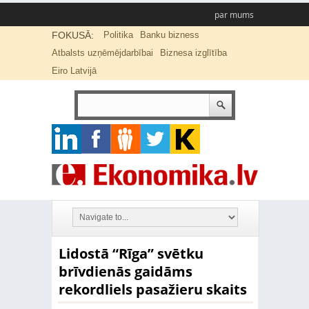
par mums
FOKUSĀ:
Politika
Banku bizness
Atbalsts uzņēmējdarbībai
Biznesa izglītība
Eiro Latvijā
Lidostā “Rīga” svētku
brīvdienās gaidāms
rekordliels pasažieru skaits