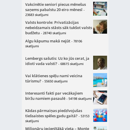
Vakcinētie seniori piecus mēnešus
saņems pabalstu 20 eiro mēnesī
-
23683 skatījumi
Valsts kontrole: Privatizācijas
nebeidzamais stāsts sāk tukšot valsts
budžetu
- 28740 skatījumi
Algu kāpumu makā nejūt
- 78106
skatījumi
Lembergs sašutis: Uz ko jūs cerat, ja
idioti vada valsti?
- 68615 skatījumi
Vai klātienes spēļu nami veicina
tūrismu?
- 55650 skatījumi
Interesanti fakti par vecākajiem
biržu namiem pasaulē
- 54198 skatījumi
Kādas pārmaiņas piedzīvojušas
tiešsaistes spēles gadu gaitā?
- 53153
skatījumi
Miljonāru iecienītākā vieta – Monte