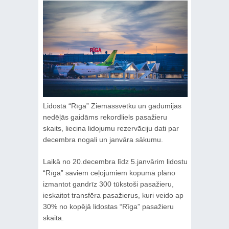
Lidostā “Rīga” Ziemassvētku un gadumijas
nedēļās gaidāms rekordliels pasažieru
skaits, liecina lidojumu rezervāciju dati par
decembra nogali un janvāra sākumu.
Laikā no 20.decembra līdz 5.janvārim lidostu
“Rīga” saviem ceļojumiem kopumā plāno
izmantot gandrīz 300 tūkstoši pasažieru,
ieskaitot transfēra pasažierus, kuri veido ap
30% no kopējā lidostas “Rīga” pasažieru
skaita.