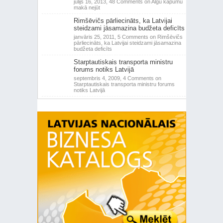
jūlijs 16, 2013,
48 Comments
on Algu kāpumu
makā nejūt
Rimšēvičs pārliecināts, ka Latvijai
steidzami jāsamazina budžeta deficīts
janvāris 25, 2011,
5 Comments
on Rimšēvičs
pārliecināts, ka Latvijai steidzami jāsamazina
budžeta deficīts
Starptautiskais transporta ministru
forums notiks Latvijā
septembris 4, 2009,
4 Comments
on
Starptautiskais transporta ministru forums
notiks Latvijā