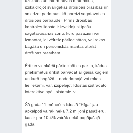
uzskates un informatīvos materiālus,
izskaidrojot svarīgākās drošības prasības un
sniedzot padomus, kā pareizi sagatavoties
drošības pārbaudei. Pirms drošības
kontroles lidosta ir izveidojusi īpašu
sagatavošanās zonu, kuru pasažieri var
izmantot, lai vēlreiz pārliecinātos, vai rokas
bagāža un personiskās mantas atbilst
drošības prasībām.
Ērti un vienkārši pārliecināties par to, kādus
priekšmetus drīkst pārvadāt ar gaisa kuģiem
un kurā bagāžā – nododamajā vai rokas –
tie liekami, var, izspēlējot lidostas izstrādāto
interaktīvo spēli bistamie.lv.
Šā gada 11 mēnešos lidostā “Rīga” jau
apkalpoti vairāk nekā 7,2 miljoni pasažieru,
kas ir par 10,4% vairāk nekā pagājušajā
gadā.