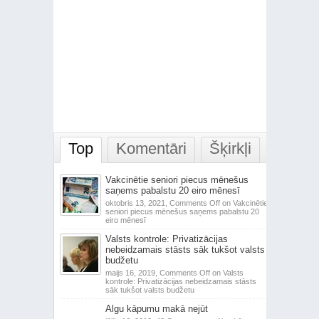
Top
Komentāri
Šķirkļi
Vakcinētie seniori piecus mēnešus
saņems pabalstu 20 eiro mēnesī
oktobris 13, 2021,
Comments Off
on Vakcinētie
seniori piecus mēnešus saņems pabalstu 20
eiro mēnesī
Valsts kontrole: Privatizācijas
nebeidzamais stāsts sāk tukšot valsts
budžetu
maijs 16, 2019,
Comments Off
on Valsts
kontrole: Privatizācijas nebeidzamais stāsts
sāk tukšot valsts budžetu
Algu kāpumu makā nejūt