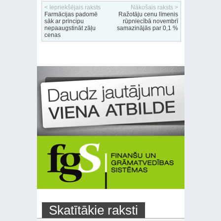
< Iepriekšējais raksts
Nākošais raksts >
Farmācijas padomē
Ražotāju cenu līmenis
sāk ar principu
rūpniecībā novembrī
nepaaugstināt zāļu
samazinājās par 0,1 %
cenas
Skatītākie raksti