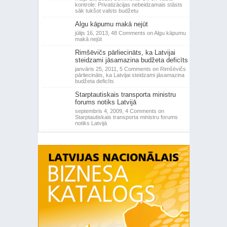
kontrole: Privatizācijas nebeidzamais stāsts
sāk tukšot valsts budžetu
Algu kāpumu makā nejūt
jūlijs 16, 2013,
48 Comments
on Algu kāpumu
makā nejūt
Rimšēvičs pārliecināts, ka Latvijai
steidzami jāsamazina budžeta deficīts
janvāris 25, 2011,
5 Comments
on Rimšēvičs
pārliecināts, ka Latvijai steidzami jāsamazina
budžeta deficīts
Starptautiskais transporta ministru
forums notiks Latvijā
septembris 4, 2009,
4 Comments
on
Starptautiskais transporta ministru forums
notiks Latvijā