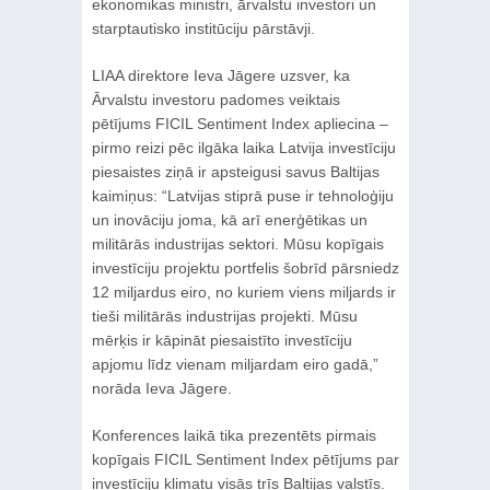
ekonomikas ministri, ārvalstu investori un
starptautisko institūciju pārstāvji.
LIAA direktore Ieva Jāgere uzsver, ka
Ārvalstu investoru padomes veiktais
pētījums FICIL Sentiment Index apliecina –
pirmo reizi pēc ilgāka laika Latvija investīciju
piesaistes ziņā ir apsteigusi savus Baltijas
kaimiņus: “Latvijas stiprā puse ir tehnoloģiju
un inovāciju joma, kā arī enerģētikas un
militārās industrijas sektori. Mūsu kopīgais
investīciju projektu portfelis šobrīd pārsniedz
12 miljardus eiro, no kuriem viens miljards ir
tieši militārās industrijas projekti. Mūsu
mērķis ir kāpināt piesaistīto investīciju
apjomu līdz vienam miljardam eiro gadā,”
norāda Ieva Jāgere.
Konferences laikā tika prezentēts pirmais
kopīgais FICIL Sentiment Index pētījums par
investīciju klimatu visās trīs Baltijas valstīs.