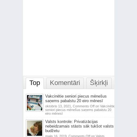
Top
Komentāri
Šķirkļi
Vakcinētie seniori piecus mēnešus
saņems pabalstu 20 eiro mēnesī
oktobris 13, 2021,
Comments Off
on Vakcinētie
seniori piecus mēnešus saņems pabalstu 20
eiro mēnesī
Valsts kontrole: Privatizācijas
nebeidzamais stāsts sāk tukšot valsts
budžetu
maijs 16, 2019,
Comments Off
on Valsts