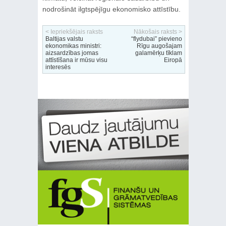
nodrošināt ilgtspējīgu ekonomisko attīstību.
< Iepriekšējais raksts
Nākošais raksts >
Baltijas valstu
“flydubai” pievieno
ekonomikas ministri:
Rīgu augošajam
aizsardzības jomas
galamērķu tīklam
attīstīšana ir mūsu visu
Eiropā
interesēs