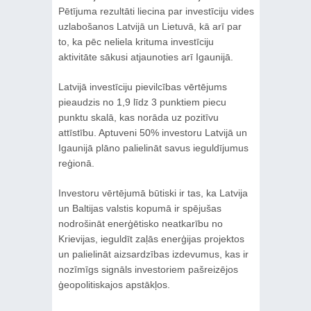
Pētījuma rezultāti liecina par investīciju vides
uzlabošanos Latvijā un Lietuvā, kā arī par
to, ka pēc neliela krituma investīciju
aktivitāte sākusi atjaunoties arī Igaunijā.
Latvijā investīciju pievilcības vērtējums
pieaudzis no 1,9 līdz 3 punktiem piecu
punktu skalā, kas norāda uz pozitīvu
attīstību. Aptuveni 50% investoru Latvijā un
Igaunijā plāno palielināt savus ieguldījumus
reģionā.
Investoru vērtējumā būtiski ir tas, ka Latvija
un Baltijas valstis kopumā ir spējušas
nodrošināt enerģētisko neatkarību no
Krievijas, ieguldīt zaļās enerģijas projektos
un palielināt aizsardzības izdevumus, kas ir
nozīmīgs signāls investoriem pašreizējos
ģeopolitiskajos apstākļos.