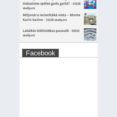
tiešsaistes spēles gadu gaitā?
- 53328
skatījumi
Miljonāru iecienītākā vieta – Monte
Karlo kazino
- 53230 skatījumi
Labākās bibliotēkas pasaulē
- 50933
skatījumi
Facebook