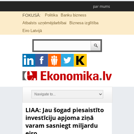
par mums
FOKUSĀ:
Politika
Banku bizness
Atbalsts uzņēmējdarbībai
Biznesa izglītība
Eiro Latvijā
LIAA: Jau šogad piesaistīto
investīciju apjoma ziņā
varam sasniegt miljardu
eiro