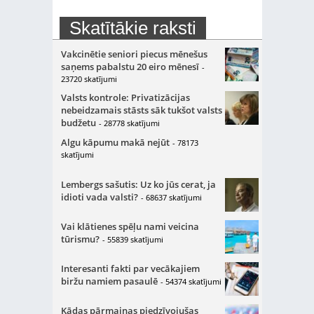
Skatītākie raksti
Vakcinētie seniori piecus mēnešus
saņems pabalstu 20 eiro mēnesī
-
23720 skatījumi
Valsts kontrole: Privatizācijas
nebeidzamais stāsts sāk tukšot valsts
budžetu
- 28778 skatījumi
Algu kāpumu makā nejūt
- 78173
skatījumi
Lembergs sašutis: Uz ko jūs cerat, ja
idioti vada valsti?
- 68637 skatījumi
Vai klātienes spēļu nami veicina
tūrismu?
- 55839 skatījumi
Interesanti fakti par vecākajiem
biržu namiem pasaulē
- 54374 skatījumi
Kādas pārmaiņas piedzīvojušas