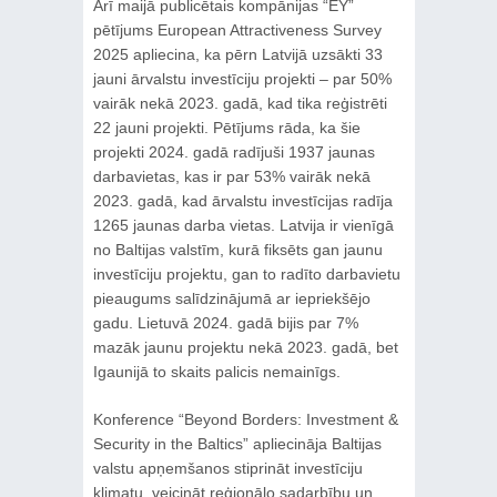
Arī maijā publicētais kompānijas “EY”
pētījums European Attractiveness Survey
2025 apliecina, ka pērn Latvijā uzsākti 33
jauni ārvalstu investīciju projekti – par 50%
vairāk nekā 2023. gadā, kad tika reģistrēti
22 jauni projekti. Pētījums rāda, ka šie
projekti 2024. gadā radījuši 1937 jaunas
darbavietas, kas ir par 53% vairāk nekā
2023. gadā, kad ārvalstu investīcijas radīja
1265 jaunas darba vietas. Latvija ir vienīgā
no Baltijas valstīm, kurā fiksēts gan jaunu
investīciju projektu, gan to radīto darbavietu
pieaugums salīdzinājumā ar iepriekšējo
gadu. Lietuvā 2024. gadā bijis par 7%
mazāk jaunu projektu nekā 2023. gadā, bet
Igaunijā to skaits palicis nemainīgs.
Konference “Beyond Borders: Investment &
Security in the Baltics” apliecināja Baltijas
valstu apņemšanos stiprināt investīciju
klimatu, veicināt reģionālo sadarbību un