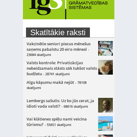
Skatītākie raksti
Vakcinētie seniori piecus mēnešus
saņems pabalstu 20 eiro mēnesī
-
23684 skatījumi
Valsts kontrole: Privatizācijas
nebeidzamais stāsts sāk tukšot valsts
budžetu
- 28741 skatījumi
Algu kāpumu makā nejūt
- 78108
skatījumi
Lembergs sašutis: Uz ko jūs cerat, ja
idioti vada valsti?
- 68616 skatījumi
Vai klātienes spēļu nami veicina
tūrismu?
- 55651 skatījumi