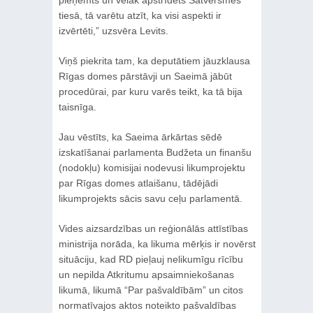
tiesā, tā varētu atzīt, ka visi aspekti ir
izvērtēti,” uzsvēra Levits.
Viņš piekrita tam, ka deputātiem jāuzklausa
Rīgas domes pārstāvji un Saeimā jābūt
procedūrai, par kuru varēs teikt, ka tā bija
taisnīga.
Jau vēstīts, ka Saeima ārkārtas sēdē
izskatīšanai parlamenta Budžeta un finanšu
(nodokļu) komisijai nodevusi likumprojektu
par Rīgas domes atlaišanu, tādējādi
likumprojekts sācis savu ceļu parlamentā.
Vides aizsardzības un reģionālās attīstības
ministrija norāda, ka likuma mērķis ir novērst
situāciju, kad RD pieļauj nelikumīgu rīcību
un nepilda Atkritumu apsaimniekošanas
likumā, likumā “Par pašvaldībām” un citos
normatīvajos aktos noteikto pašvaldības