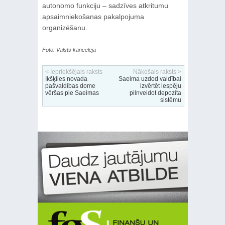
autonomo funkciju – sadzīves atkritumu
apsaimniekošanas pakalpojuma
organizēšanu.
Foto: Valsts kanceleja
< Iepriekšējais raksts
Nākošais raksts >
Ikšķiles novada
Saeima uzdod valdībai
pašvaldības dome
izvērtēt iespēju
vēršas pie Saeimas
pilnveidot depozīta
sistēmu