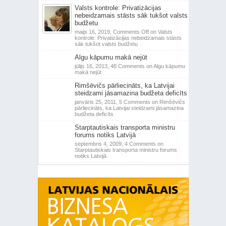
Valsts kontrole: Privatizācijas
nebeidzamais stāsts sāk tukšot valsts
budžetu
maijs 16, 2019,
Comments Off
on Valsts
kontrole: Privatizācijas nebeidzamais stāsts
sāk tukšot valsts budžetu
Algu kāpumu makā nejūt
jūlijs 16, 2013,
48 Comments
on Algu kāpumu
makā nejūt
Rimšēvičs pārliecināts, ka Latvijai
steidzami jāsamazina budžeta deficīts
janvāris 25, 2011,
5 Comments
on Rimšēvičs
pārliecināts, ka Latvijai steidzami jāsamazina
budžeta deficīts
Starptautiskais transporta ministru
forums notiks Latvijā
septembris 4, 2009,
4 Comments
on
Starptautiskais transporta ministru forums
notiks Latvijā