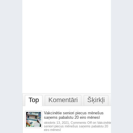
Top
Komentāri
Šķirkļi
Vakcinētie seniori piecus mēnešus
saņems pabalstu 20 eiro mēnesī
oktobris 13, 2021,
Comments Off
on Vakcinētie
seniori piecus mēnešus saņems pabalstu 20
eiro mēnesī