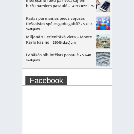
Interesanti fakti par vecākajiem
biržu namiem pasaulē
- 54198 skatījumi
Kādas pārmaiņas piedzīvojušas
tiešsaistes spēles gadu gaitā?
- 53153
skatījumi
Miljonāru iecienītākā vieta – Monte
Karlo kazino
- 53046 skatījumi
Labākās bibliotēkas pasaulē
- 50748
skatījumi
Facebook