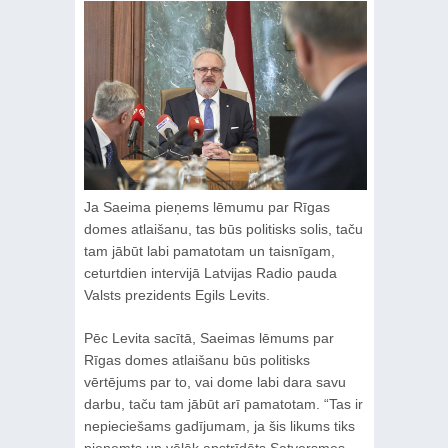
Ja Saeima pieņems lēmumu par Rīgas
domes atlaišanu, tas būs politisks solis, taču
tam jābūt labi pamatotam un taisnīgam,
ceturtdien intervijā Latvijas Radio pauda
Valsts prezidents Egils Levits.
Pēc Levita sacītā, Saeimas lēmums par
Rīgas domes atlaišanu būs politisks
vērtējums par to, vai dome labi dara savu
darbu, taču tam jābūt arī pamatotam. “Tas ir
nepieciešams gadījumam, ja šis likums tiks
pieņemts un vēlāk apstrīdēts Satversmes