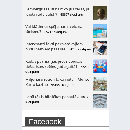
Lembergs sašutis: Uz ko jūs cerat, ja
idioti vada valsti?
- 68627 skatījumi
Vai klātienes spēļu nami veicina
tūrismu?
- 55714 skatījumi
Interesanti fakti par vecākajiem
biržu namiem pasaulē
- 54255 skatījumi
Kādas pārmaiņas piedzīvojušas
tiešsaistes spēles gadu gaitā?
- 53211
skatījumi
Miljonāru iecienītākā vieta – Monte
Karlo kazino
- 53105 skatījumi
Labākās bibliotēkas pasaulē
- 50807
skatījumi
Facebook