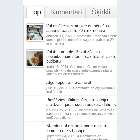
Top
Komentāri
Šķirkļi
Vakcinētie seniori piecus mēnešus
saņems pabalstu 20 eiro mēnesī
oktobris 13, 2021,
Comments Off
on Vakcinētie
seniori piecus mēnešus saņems pabalstu 20
eiro mēnesī
Valsts kontrole: Privatizācijas
nebeidzamais stāsts sāk tukšot valsts
budžetu
maijs 16, 2019,
Comments Off
on Valsts
kontrole: Privatizācijas nebeidzamais stāsts
sāk tukšot valsts budžetu
Algu kāpumu makā nejūt
jūlijs 16, 2013,
48 Comments
on Algu kāpumu
makā nejūt
Rimšēvičs pārliecināts, ka Latvijai
steidzami jāsamazina budžeta deficīts
janvāris 25, 2011,
5 Comments
on Rimšēvičs
pārliecināts, ka Latvijai steidzami jāsamazina
budžeta deficīts
Starptautiskais transporta ministru
forums notiks Latvijā
septembris 4, 2009,
4 Comments
on
Starptautiskais transporta ministru forums