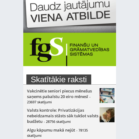
Skatītākie raksti
Vakcinētie seniori piecus mēnešus
saņems pabalstu 20 eiro mēnesī
-
23697 skatījumi
Valsts kontrole: Privatizācijas
nebeidzamais stāsts sāk tukšot valsts
budžetu
- 28756 skatījumi
Algu kāpumu makā nejūt
- 78135
skatījumi