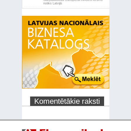
notiks Latvijā
Komentētākie raksti