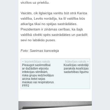
virzītos uz priekšu.
Vaicāts, cik ilglaicīga varētu būt otrā Kariņa
valdība, Levits norādīja, ka šī valdība būs
atkarīga tikai no spējas sastrādāties.
Prezidentam ir zināmas cerības, ka šajā
valdībā cilvēki spēs sastrādāties un parādīt
sevi no labākās puses.
Foto: Saeimas kanceleja
< Iepriekšējais raksts
Nākošais raksts >
Pieaugot saslimstībai
Koalīcijas veidotāji
ar dažādām elpceļu
paraksta koalīcijas
infekcijas slimībām,
sadarbības līgumu
riska grupu iedzīvotājus
aicina lietot sejas
maskas vai respiratorus
FFP2