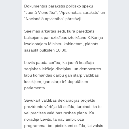
Dokumentus parakstīs politisko spēku
“Jaunā Vienotība”, “Apvienotais saraksts” un
“Nacionālā apvienība” pārstāvji.
Saeimas ārkārtas sēdi, kurā paredzēts
balsojums par uzticības izteikšanu K.Kariņa
izveidotajam Ministru kabinetam, plānots
sasaukt pulksten 10.30.
Levits pauda cerību, ka jaunā koalīcija
saglabās iekšējo disciplīnu un demonstrēs
labu komandas darbu gan starp valdības
locekļiem, gan starp 54 deputātiem
parlamentā.
Savukārt valdības deklarācijas projektu
prezidents vērtēja kā solīdu, turpinot, ka to
vēl precizēs valdības rīcības plānā. Kā
norādīja Levits, tā nav ambicioza
programma, bet pietiekami solīda, lai valsts