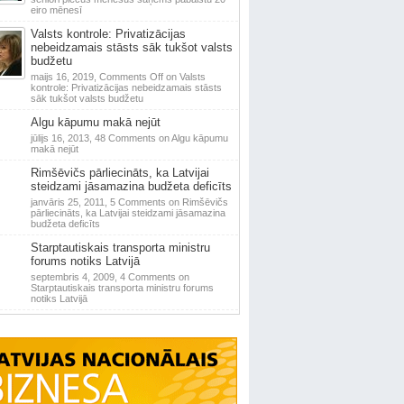
eiro mēnesī
Valsts kontrole: Privatizācijas
nebeidzamais stāsts sāk tukšot valsts
budžetu
maijs 16, 2019,
Comments Off
on Valsts
kontrole: Privatizācijas nebeidzamais stāsts
sāk tukšot valsts budžetu
Algu kāpumu makā nejūt
jūlijs 16, 2013,
48 Comments
on Algu kāpumu
makā nejūt
Rimšēvičs pārliecināts, ka Latvijai
steidzami jāsamazina budžeta deficīts
janvāris 25, 2011,
5 Comments
on Rimšēvičs
pārliecināts, ka Latvijai steidzami jāsamazina
budžeta deficīts
Starptautiskais transporta ministru
forums notiks Latvijā
septembris 4, 2009,
4 Comments
on
Starptautiskais transporta ministru forums
notiks Latvijā