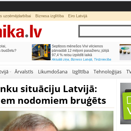
ts uzņēmējdarbībai
Biznesa izglītība
Eiro Latvijā
lai,
Septiņos mēnešos Vivi vilcienos
s budžetu?
pārvadāti 12 miljoni pasažieru; jūlijā
97,4 % reisu izpildīti laikā
Aktuālā ziņa
,
Bizness Latvijā
,
Tirdzniecība
vijā
Ārvalstīs
Likumdošana
Izglītība
Tehnoloģijas
T
ku situāciju Latvijā:
labiem nodomiem bruģēts