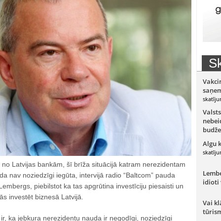
Sk
Vakci
saņem
skatīju
Valsts
nebeid
budže
Algu 
skatīju
 no Latvijas bankām, šī brīža situācijā katram nerezidentam
Lember
da nav noziedzīgi iegūta, intervijā radio “Baltcom” pauda
idioti
embergs, piebilstot ka tas apgrūtina investīciju piesaisti un
 investēt biznesā Latvijā.
Vai kl
tūris
 ir, ka jebkura nerezidentu nauda ir negodīgi, noziedzīgi