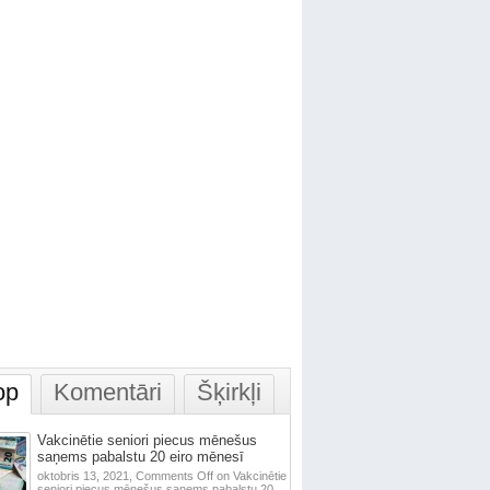
op
Komentāri
Šķirkļi
Vakcinētie seniori piecus mēnešus
saņems pabalstu 20 eiro mēnesī
oktobris 13, 2021,
Comments Off
on Vakcinētie
seniori piecus mēnešus saņems pabalstu 20