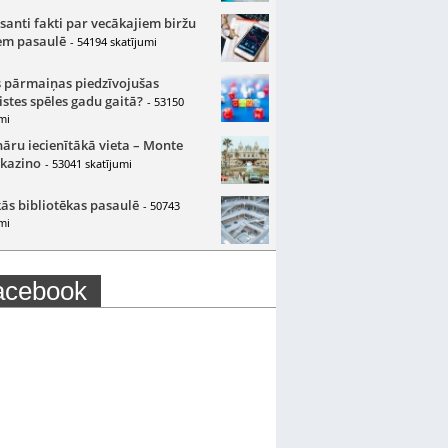
santi fakti par vecākajiem biržu
m pasaulē
- 54194 skatījumi
 pārmaiņas piedzīvojušas
istes spēles gadu gaitā?
- 53150
mi
nāru iecienītākā vieta – Monte
 kazino
- 53041 skatījumi
ās bibliotēkas pasaulē
- 50743
mi
acebook