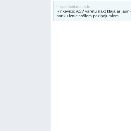
< Iepriekšējais raksts
Rinkēvičs: ASV varētu nākt klajā ar jaun
banku iznīcinošiem paziņojumiem