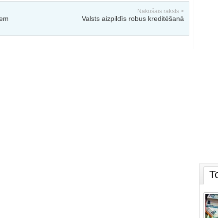
Nākošais raksts >
iem
Valsts aizpildīs robus kreditēšanā
T