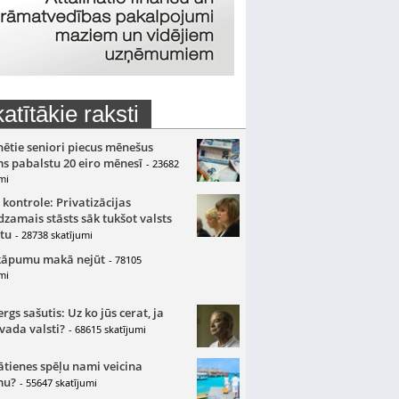
atītākie raksti
nētie seniori piecus mēnešus
s pabalstu 20 eiro mēnesī
- 23682
mi
 kontrole: Privatizācijas
zamais stāsts sāk tukšot valsts
tu
- 28738 skatījumi
kāpumu makā nejūt
- 78105
mi
gs sašutis: Uz ko jūs cerat, ja
 vada valsti?
- 68615 skatījumi
ātienes spēļu nami veicina
mu?
- 55647 skatījumi