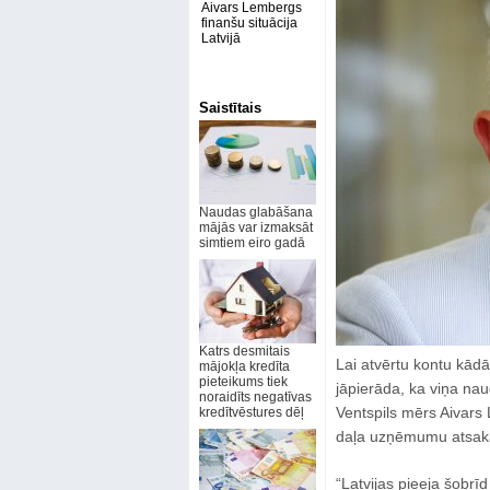
Aivars Lembergs
finanšu situācija
Latvijā
Saistītais
Naudas glabāšana
mājās var izmaksāt
simtiem eiro gadā
Katrs desmitais
Lai atvērtu kontu kādā
mājokļa kredīta
pieteikums tiek
jāpierāda, ka viņa nau
noraidīts negatīvas
Ventspils mērs Aivars L
kredītvēstures dēļ
daļa uzņēmumu atsakās
“Latvijas pieeja šobrīd