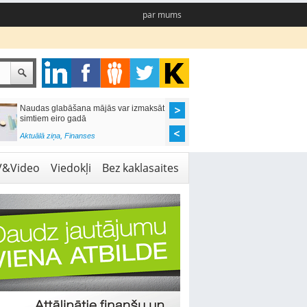
par mums
Naudas glabāšana mājās var izmaksāt
Katrs desmitais mājok
simtiem eiro gadā
pieteikums tiek noraid
kredītvēstures dēļ
Aktuālā ziņa
,
Finanses
Aktuālā ziņa
,
Finanses
V&Video
Viedokļi
Bez kaklasaites