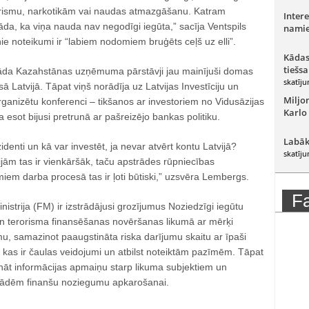
erorismu, narkotikām vai naudas atmazgāšanu. Katram
Intere
āda, ka viņa nauda nav negodīgi iegūta,” sacīja Ventspils
namie
ie noteikumi ir “labiem nodomiem bruģēts ceļš uz elli”.
Kādas
tiešsa
kāda Kazahstānas uzņēmuma pārstāvji jau mainījuši domas
skatīju
ā Latvijā. Tāpat viņš norādīja uz Latvijas Investīciju un
Miljo
rganizētu konferenci – tikšanos ar investoriem no Vidusāzijas
Karlo
 esot bijusi pretrunā ar pašreizējo bankas politiku.
Labāk
ezidenti un kā var investēt, ja nevar atvērt kontu Latvijā?
skatīju
jām tas ir vienkāršāk, taču apstrādes rūpniecības
em darba procesā tas ir ļoti būtiski,” uzsvēra Lembergs.
F
istrija (FM) ir izstrādājusi grozījumus Noziedzīgi iegūtu
 un terorisma finansēšanas novēršanas likumā ar mērķi
ēmu, samazinot paaugstināta riska darījumu skaitu ar īpaši
, kas ir čaulas veidojumi un atbilst noteiktām pazīmēm. Tāpat
ināt informācijas apmaiņu starp likuma subjektiem un
stādēm finanšu noziegumu apkarošanai.