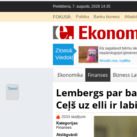
Piektdiena, 7. augusts, 2026 14:35
FOKUSĀ:
Politika
Banku bizness
Atbals
>
Labklājības ministrija rosina reformēt
Kā sagatavot bērnu sko
Ziņas&
un būtiski uzlabot vecāku pabalstu
nepārslogojot ģimene
Viedokļi
<
Aktuālā ziņa
,
Ekonomika
Aktuālā ziņa
,
Izglītība
Ekonomika
Finanses
Bizness Lat
Lembergs par ban
Tweet
Ceļš uz elli ir 
2033 skatījumi
Kategorijas
Finanses
Atslēgvārdi