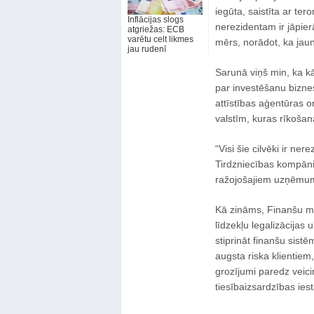
iegūta, saistīta ar t
Inflācijas slogs
nerezidentam ir jāpier
atgriežas: ECB
varētu celt likmes
mērs, norādot, ka jaun
jau rudenī
Sarunā viņš min, ka 
par investēšanu biznes
attīstības aģentūras o
valstīm, kuras rīkošana
“Visi šie cilvēki ir ner
Tirdzniecības kompāni
ražojošajiem uzņēmumi
Kā zināms, Finanšu min
līdzekļu legalizācijas
stiprināt finanšu sist
augsta riska klientiem
grozījumi paredz veic
tiesībaizsardzības ie