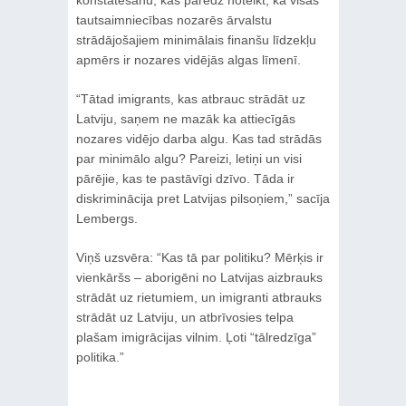
tautsaimniecības nozarēs ārvalstu
strādājošajiem minimālais finanšu līdzekļu
apmērs ir nozares vidējās algas līmenī.
“Tātad imigrants, kas atbrauc strādāt uz
Latviju, saņem ne mazāk ka attiecīgās
nozares vidējo darba algu. Kas tad strādās
par minimālo algu? Pareizi, letiņi un visi
pārējie, kas te pastāvīgi dzīvo. Tāda ir
diskriminācija pret Latvijas pilsoņiem,” sacīja
Lembergs.
Viņš uzsvēra: “Kas tā par politiku? Mērķis ir
vienkāršs – aborigēni no Latvijas aizbrauks
strādāt uz rietumiem, un imigranti atbrauks
strādāt uz Latviju, un atbrīvosies telpa
plašam imigrācijas vilnim. Ļoti “tālredzīga”
politika.”