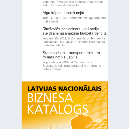
kontrole: Privatizācijas nebeidzamais stāsts
sāk tukšot valsts budžetu
Algu kāpumu makā nejūt
jūlijs 16, 2013,
48 Comments
on Algu kāpumu
makā nejūt
Rimšēvičs pārliecināts, ka Latvijai
steidzami jāsamazina budžeta deficīts
janvāris 25, 2011,
5 Comments
on Rimšēvičs
pārliecināts, ka Latvijai steidzami jāsamazina
budžeta deficīts
Starptautiskais transporta ministru
forums notiks Latvijā
septembris 4, 2009,
4 Comments
on
Starptautiskais transporta ministru forums
notiks Latvijā