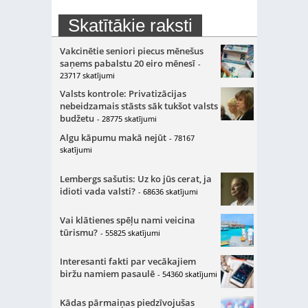
Skatītākie raksti
Vakcinētie seniori piecus mēnešus
saņems pabalstu 20 eiro mēnesī
-
23717 skatījumi
Valsts kontrole: Privatizācijas
nebeidzamais stāsts sāk tukšot valsts
budžetu
- 28775 skatījumi
Algu kāpumu makā nejūt
- 78167
skatījumi
Lembergs sašutis: Uz ko jūs cerat, ja
idioti vada valsti?
- 68636 skatījumi
Vai klātienes spēļu nami veicina
tūrismu?
- 55825 skatījumi
Interesanti fakti par vecākajiem
biržu namiem pasaulē
- 54360 skatījumi
Kādas pārmaiņas piedzīvojušas