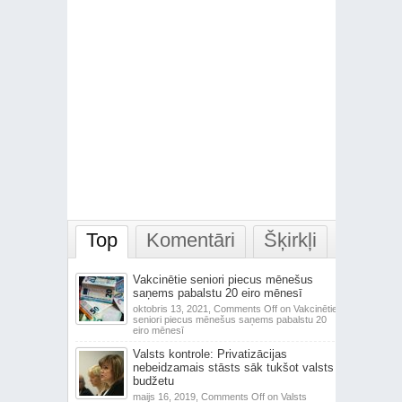
Top
Komentāri
Šķirkļi
Vakcinētie seniori piecus mēnešus
saņems pabalstu 20 eiro mēnesī
oktobris 13, 2021,
Comments Off
on Vakcinētie
seniori piecus mēnešus saņems pabalstu 20
eiro mēnesī
Valsts kontrole: Privatizācijas
nebeidzamais stāsts sāk tukšot valsts
budžetu
maijs 16, 2019,
Comments Off
on Valsts