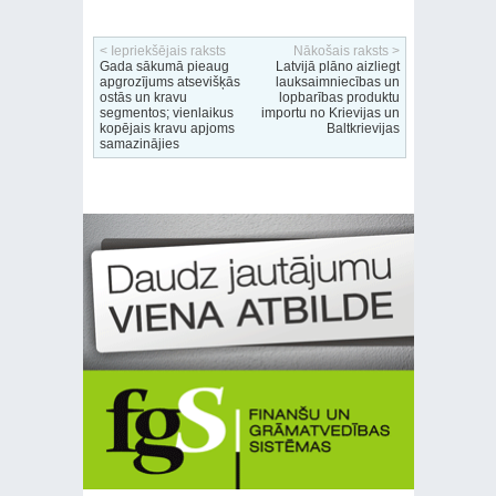
< Iepriekšējais raksts
Nākošais raksts >
Gada sākumā pieaug
Latvijā plāno aizliegt
apgrozījums atsevišķās
lauksaimniecības un
ostās un kravu
lopbarības produktu
segmentos; vienlaikus
importu no Krievijas un
kopējais kravu apjoms
Baltkrievijas
samazinājies