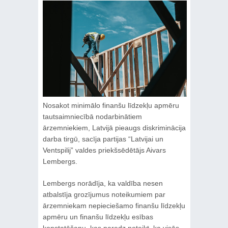
Nosakot minimālo finanšu līdzekļu apmēru
tautsaimniecībā nodarbinātiem
ārzemniekiem, Latvijā pieaugs diskriminācija
darba tirgū, sacīja partijas “Latvijai un
Ventspilij” valdes priekšsēdētājs Aivars
Lembergs.
Lembergs norādīja, ka valdība nesen
atbalstīja grozījumus noteikumiem par
ārzemniekam nepieciešamo finanšu līdzekļu
apmēru un finanšu līdzekļu esības
konstatēšanu, kas paredz noteikt, ka visās