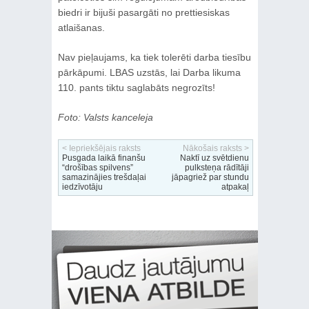
biedri ir bijuši pasargāti no prettiesiskas
atlaišanas.
Nav pieļaujams, ka tiek tolerēti darba tiesību
pārkāpumi. LBAS uzstās, lai Darba likuma
110. pants tiktu saglabāts negrozīts!
Foto: Valsts kanceleja
< Iepriekšējais raksts
Nākošais raksts >
Pusgada laikā finanšu
Naktī uz svētdienu
“drošības spilvens”
pulksteņa rādītāji
samazinājies trešdaļai
jāpagriež par stundu
iedzīvotāju
atpakaļ