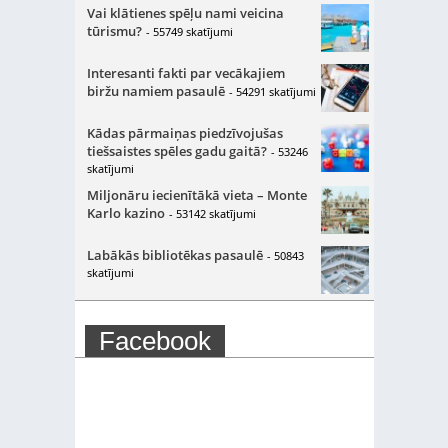
Vai klātienes spēļu nami veicina
tūrismu?
- 55749 skatījumi
Interesanti fakti par vecākajiem
biržu namiem pasaulē
- 54291 skatījumi
Kādas pārmaiņas piedzīvojušas
tiešsaistes spēles gadu gaitā?
- 53246
skatījumi
Miljonāru iecienītākā vieta – Monte
Karlo kazino
- 53142 skatījumi
Labākās bibliotēkas pasaulē
- 50843
skatījumi
Facebook