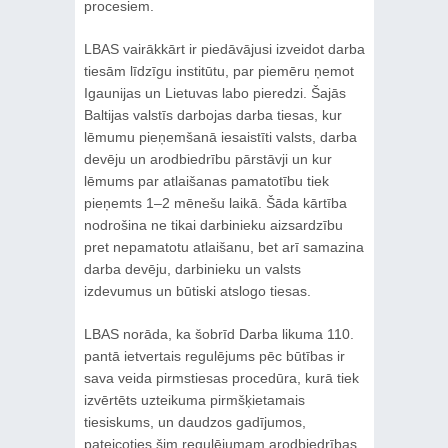
procesiem.
LBAS vairākkārt ir piedāvājusi izveidot darba
tiesām līdzīgu institūtu, par piemēru ņemot
Igaunijas un Lietuvas labo pieredzi. Šajās
Baltijas valstīs darbojas darba tiesas, kur
lēmumu pieņemšanā iesaistīti valsts, darba
devēju un arodbiedrību pārstāvji un kur
lēmums par atlaišanas pamatotību tiek
pieņemts 1–2 mēnešu laikā. Šāda kārtība
nodrošina ne tikai darbinieku aizsardzību
pret nepamatotu atlaišanu, bet arī samazina
darba devēju, darbinieku un valsts
izdevumus un būtiski atslogo tiesas.
LBAS norāda, ka šobrīd Darba likuma 110.
pantā ietvertais regulējums pēc būtības ir
sava veida pirmstiesas procedūra, kurā tiek
izvērtēts uzteikuma pirmšķietamais
tiesiskums, un daudzos gadījumos,
pateicoties šim regulējumam arodbiedrības