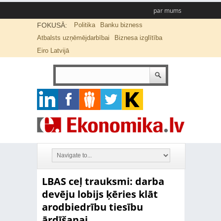
par mums
FOKUSĀ:
Politika
Banku bizness
Atbalsts uzņēmējdarbībai
Biznesa izglītība
Eiro Latvijā
LBAS ceļ trauksmi: darba
devēju lobijs ķēries klāt
arodbiedrību tiesību
ārdīšanai