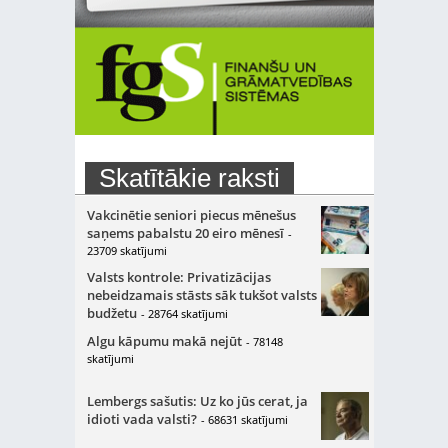
Skatītākie raksti
Vakcinētie seniori piecus mēnešus
saņems pabalstu 20 eiro mēnesī
-
23709 skatījumi
Valsts kontrole: Privatizācijas
nebeidzamais stāsts sāk tukšot valsts
budžetu
- 28764 skatījumi
Algu kāpumu makā nejūt
- 78148
skatījumi
Lembergs sašutis: Uz ko jūs cerat, ja
idioti vada valsti?
- 68631 skatījumi