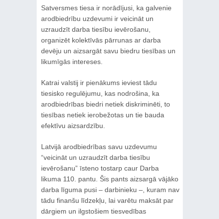
Satversmes tiesa ir norādījusi, ka galvenie
arodbiedrību uzdevumi ir veicināt un
uzraudzīt darba tiesību ievērošanu,
organizēt kolektīvās pārrunas ar darba
devēju un aizsargāt savu biedru tiesības un
likumīgās intereses.
Katrai valstij ir pienākums ieviest tādu
tiesisko regulējumu, kas nodrošina, ka
arodbiedrības biedri netiek diskriminēti, to
tiesības netiek ierobežotas un tie bauda
efektīvu aizsardzību.
Latvijā arodbiedrības savu uzdevumu
“veicināt un uzraudzīt darba tiesību
ievērošanu” īsteno tostarp caur Darba
likuma 110. pantu. Šis pants aizsargā vājāko
darba līguma pusi – darbinieku –, kuram nav
tādu finanšu līdzekļu, lai varētu maksāt par
dārgiem un ilgstošiem tiesvedības