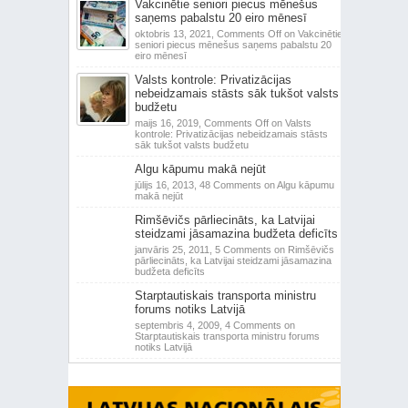
Vakcinētie seniori piecus mēnešus
saņems pabalstu 20 eiro mēnesī
oktobris 13, 2021,
Comments Off
on Vakcinētie
seniori piecus mēnešus saņems pabalstu 20
eiro mēnesī
Valsts kontrole: Privatizācijas
nebeidzamais stāsts sāk tukšot valsts
budžetu
maijs 16, 2019,
Comments Off
on Valsts
kontrole: Privatizācijas nebeidzamais stāsts
sāk tukšot valsts budžetu
Algu kāpumu makā nejūt
jūlijs 16, 2013,
48 Comments
on Algu kāpumu
makā nejūt
Rimšēvičs pārliecināts, ka Latvijai
steidzami jāsamazina budžeta deficīts
janvāris 25, 2011,
5 Comments
on Rimšēvičs
pārliecināts, ka Latvijai steidzami jāsamazina
budžeta deficīts
Starptautiskais transporta ministru
forums notiks Latvijā
septembris 4, 2009,
4 Comments
on
Starptautiskais transporta ministru forums
notiks Latvijā