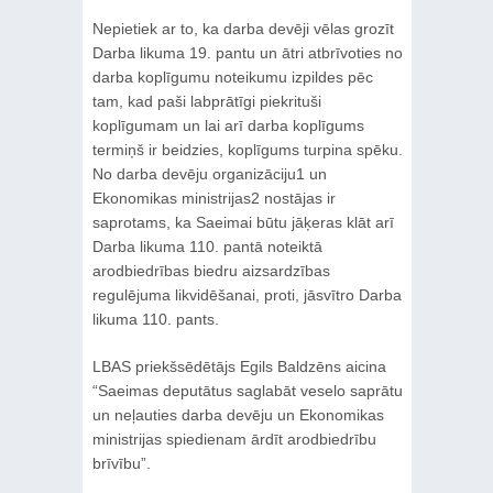
Nepietiek ar to, ka darba devēji vēlas grozīt
Darba likuma 19. pantu un ātri atbrīvoties no
darba koplīgumu noteikumu izpildes pēc
tam, kad paši labprātīgi piekrituši
koplīgumam un lai arī darba koplīgums
termiņš ir beidzies, koplīgums turpina spēku.
No darba devēju organizāciju1 un
Ekonomikas ministrijas2 nostājas ir
saprotams, ka Saeimai būtu jāķeras klāt arī
Darba likuma 110. pantā noteiktā
arodbiedrības biedru aizsardzības
regulējuma likvidēšanai, proti, jāsvītro Darba
likuma 110. pants.
LBAS priekšsēdētājs Egils Baldzēns aicina
“Saeimas deputātus saglabāt veselo saprātu
un neļauties darba devēju un Ekonomikas
ministrijas spiedienam ārdīt arodbiedrību
brīvību”.