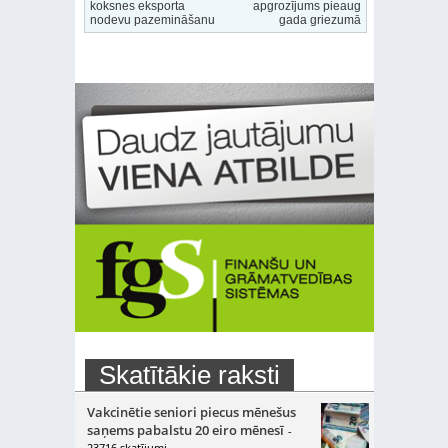
koksnes eksporta
apgrozījums pieaug
nodevu pazemināšanu
gada griezumā
Skatītākie raksti
Vakcinētie seniori piecus mēnešus
saņems pabalstu 20 eiro mēnesī
-
23716 skatījumi