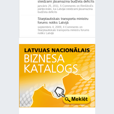
steidzami jāsamazina budžeta deficīts
janvāris 25, 2011,
5 Comments
on Rimšēvičs
pārliecināts, ka Latvijai steidzami jāsamazina
budžeta deficīts
Starptautiskais transporta ministru
forums notiks Latvijā
septembris 4, 2009,
4 Comments
on
Starptautiskais transporta ministru forums
notiks Latvijā