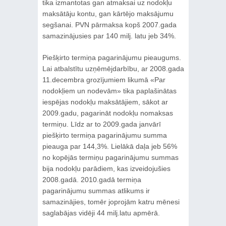
tika izmantotas gan atmaksai uz nodokļu
maksātāju kontu, gan kārtējo maksājumu
segšanai. PVN pārmaksa kopš 2007.gada
samazinājusies par 140 milj. latu jeb 34%.
Piešķirto termiņa pagarinājumu pieaugums.
Lai atbalstītu uzņēmējdarbību, ar 2008.gada
11.decembra grozījumiem likumā «Par
nodokļiem un nodevām» tika paplašinātas
iespējas nodokļu maksātājiem, sākot ar
2009.gadu, pagarināt nodokļu nomaksas
termiņu. Līdz ar to 2009.gada janvārī
piešķirto termiņa pagarinājumu summa
pieauga par 144,3%. Lielākā daļa jeb 56%
no kopējās termiņu pagarinājumu summas
bija nodokļu parādiem, kas izveidojušies
2008.gadā. 2010.gadā termiņa
pagarinājumu summas atlikums ir
samazinājies, tomēr joprojām katru mēnesi
saglabājas vidēji 44 milj.latu apmērā.