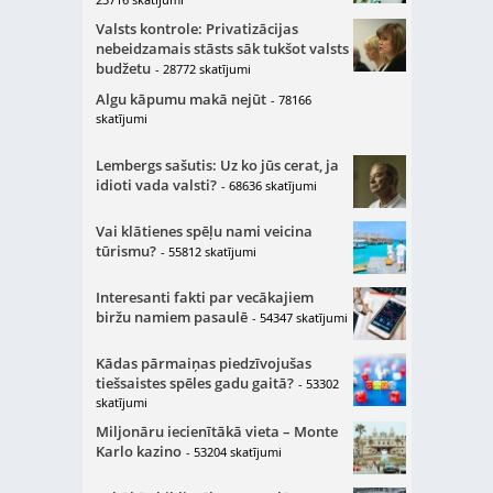
Valsts kontrole: Privatizācijas
nebeidzamais stāsts sāk tukšot valsts
budžetu
- 28772 skatījumi
Algu kāpumu makā nejūt
- 78166
skatījumi
Lembergs sašutis: Uz ko jūs cerat, ja
idioti vada valsti?
- 68636 skatījumi
Vai klātienes spēļu nami veicina
tūrismu?
- 55812 skatījumi
Interesanti fakti par vecākajiem
biržu namiem pasaulē
- 54347 skatījumi
Kādas pārmaiņas piedzīvojušas
tiešsaistes spēles gadu gaitā?
- 53302
skatījumi
Miljonāru iecienītākā vieta – Monte
Karlo kazino
- 53204 skatījumi