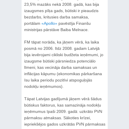
23,5% mazāks nekā 2008. gadā, kas bija
izaugsmes pīķa gads, būtiski ir pieaudzis
bezdarbs, kritusies darba samaksa,
portālam
«Apollo»
pavēstīja Finanšu
ministrijas pārstāve Baiba Melnace.
FM tāpat norāda, ka jāņem vērā, ka laika
posmā no 2006. līdz 2008. gadam Latvijā
bija ievērojami cikliski budžeta ieņēmumi, jo
izaugsme būtiski pārsniedza potenciālo
līmeni, kas vecināja darba samaksas un
inflācijas kāpumu (ekonomikas pārkaršana
īsu laika periodu pozitīvi atspoguļojās
nodokļu ieņēmumos).
Tāpat Latvijas gadījumā jāņem vērā šādus
būtiskus faktorus, kas samazināja nodokļu
ieņēmumus īpaši 2009. gadā: uzkrāto PVN
pārmaksu atmaksas. Sākoties krīzei,
iepriekšējos gados uzkrātās PVN pārmaksas