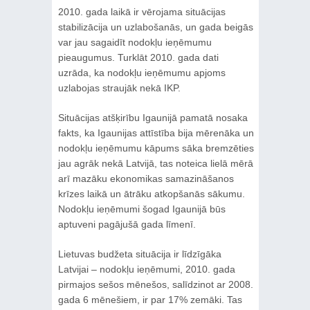
2010. gada laikā ir vērojama situācijas
stabilizācija un uzlabošanās, un gada beigās
var jau sagaidīt nodokļu ieņēmumu
pieaugumus. Turklāt 2010. gada dati
uzrāda, ka nodokļu ieņēmumu apjoms
uzlabojas straujāk nekā IKP.
Situācijas atšķirību Igaunijā pamatā nosaka
fakts, ka Igaunijas attīstība bija mērenāka un
nodokļu ieņēmumu kāpums sāka bremzēties
jau agrāk nekā Latvijā, tas noteica lielā mērā
arī mazāku ekonomikas samazināšanos
krīzes laikā un ātrāku atkopšanās sākumu.
Nodokļu ieņēmumi šogad Igaunijā būs
aptuveni pagājušā gada līmenī.
Lietuvas budžeta situācija ir līdzīgāka
Latvijai – nodokļu ieņēmumi, 2010. gada
pirmajos sešos mēnešos, salīdzinot ar 2008.
gada 6 mēnešiem, ir par 17% zemāki. Tas