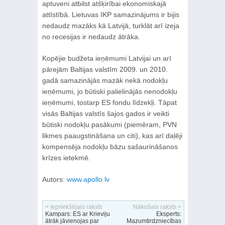
aptuveni atbilst atšķirībai ekonomiskajā
attīstībā. Lietuvas IKP samazinājums ir bijis
nedaudz mazāks kā Latvijā, turklāt arī izeja
no recesijas ir nedaudz ātrāka.
Kopējie budžeta ieņēmumi Latvijai un arī
pārejām Baltijas valstīm 2009. un 2010.
gadā samazinājās mazāk nekā nodokļu
ieņēmumi, jo būtiski palielinājās nenodokļu
ieņēmumi, tostarp ES fondu līdzekļi. Tāpat
visās Baltijas valstīs šajos gados ir veikti
būtiski nodokļu pasākumi (piemēram, PVN
likmes paaugstināšana un citi), kas arī daļēji
kompensēja nodokļu bāzu sašaurināšanos
krīzes ietekmē.
Autors:
www.apollo.lv
< Iepriekšējais raksts
Nākošais raksts >
Kampars: ES ar Krieviju
Eksperts:
ātrāk jāvienojas par
Mazumtirdzniecības