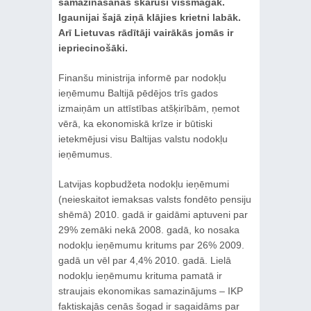
samazināšanās skārusi vissmagāk.
Igaunijai šajā ziņā klājies krietni labāk.
Arī Lietuvas rādītāji vairākās jomās ir
iepriecinošāki.
Finanšu ministrija informē par nodokļu
ieņēmumu Baltijā pēdējos trīs gados
izmaiņām un attīstības atšķirībām, ņemot
vērā, ka ekonomiskā krīze ir būtiski
ietekmējusi visu Baltijas valstu nodokļu
ieņēmumus.
Latvijas kopbudžeta nodokļu ieņēmumi
(neieskaitot iemaksas valsts fondēto pensiju
shēmā) 2010. gadā ir gaidāmi aptuveni par
29% zemāki nekā 2008. gadā, ko nosaka
nodokļu ieņēmumu kritums par 26% 2009.
gadā un vēl par 4,4% 2010. gadā. Lielā
nodokļu ieņēmumu krituma pamatā ir
straujais ekonomikas samazinājums – IKP
faktiskajās cenās šogad ir sagaidāms par