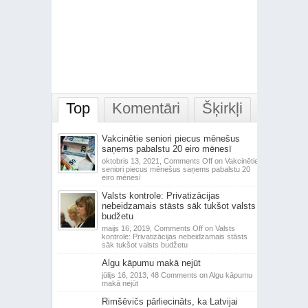
Top
Komentāri
Šķirkļi
Vakcinētie seniori piecus mēnešus
saņems pabalstu 20 eiro mēnesī
oktobris 13, 2021,
Comments Off
on Vakcinētie
seniori piecus mēnešus saņems pabalstu 20
eiro mēnesī
Valsts kontrole: Privatizācijas
nebeidzamais stāsts sāk tukšot valsts
budžetu
maijs 16, 2019,
Comments Off
on Valsts
kontrole: Privatizācijas nebeidzamais stāsts
sāk tukšot valsts budžetu
Algu kāpumu makā nejūt
jūlijs 16, 2013,
48 Comments
on Algu kāpumu
makā nejūt
Rimšēvičs pārliecināts, ka Latvijai