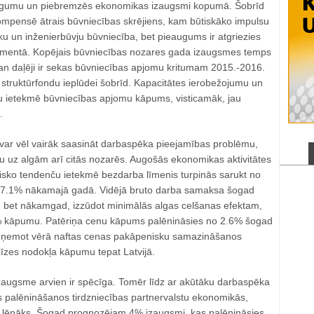
egumu un piebremzēs ekonomikas izaugsmi kopumā. Šobrīd
ompensē ātrais būvniecības skrējiens, kam būtiskāko impulsu
u un inženierbūvju būvniecība, bet pieaugums ir atgriezies
gmentā. Kopējais būvniecības nozares gada izaugsmes temps
n daļēji ir sekas būvniecības apjomu kritumam 2015.-2016.
 struktūrfondu ieplūdei šobrīd. Kapacitātes ierobežojumu un
u ietekmē būvniecības apjomu kāpums, visticamāk, jau
.
var vēl vairāk saasināt darbaspēka pieejamības problēmu,
nu uz algām arī citās nozarēs. Augošās ekonomikas aktivitātes
sko tendenču ietekmē bezdarba līmenis turpinās sarukt no
z 7.1% nākamajā gadā. Vidējā bruto darba samaksa šogad
 bet nākamgad, izzūdot minimālās algas celšanas efektam,
% kāpumu. Patēriņa cenu kāpums palēnināsies no 2.6% šogad
, ņemot vērā naftas cenas pakāpenisku samazināšanos
īzes nodokļa kāpumu tepat Latvijā.
zaugsme arvien ir spēcīga. Tomēr līdz ar akūtāku darbaspēka
palēnināšanos tirdzniecības partnervalstu ekonomikās,
 lēnāks. Šogad prognozējam 4% izaugsmi, kas palēnināsies