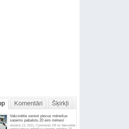
op
Komentāri
Šķirkļi
Vakcinētie seniori piecus mēnešus
saņems pabalstu 20 eiro mēnesī
oktobris 13, 2021,
Comments Off
on Vakcinētie
seniori piecus mēnešus saņems pabalstu 20