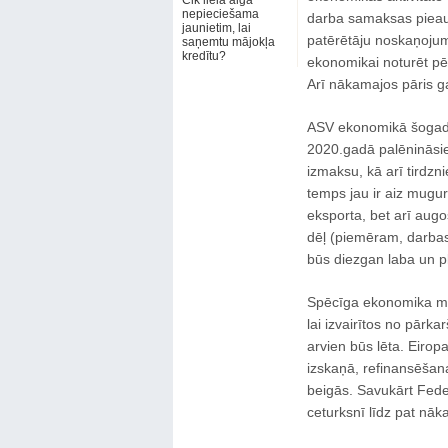
Cik liela alga
nepieciešama
darba samaksas pieau
jaunietim, lai
patērētāju noskaņojum
saņemtu mājokļa
kredītu?
ekonomikai noturēt pē
Arī nākamajos pāris g
ASV ekonomikā šogad 
2020.gadā palēnināsie
izmaksu, kā arī tirdz
temps jau ir aiz mugu
eksporta, bet arī aug
dēļ (piemēram, darbas
būs diezgan laba un 
Spēcīga ekonomika mud
lai izvairītos no pārk
arvien būs lēta. Eiro
izskaņā, refinansēšana
beigās. Savukārt Feder
ceturksnī līdz pat nā