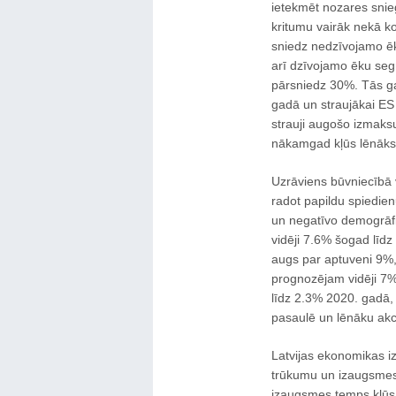
ietekmēt nozares sni
kritumu vairāk nekā k
sniedz nedzīvojamo ēk
arī dzīvojamo ēku se
pārsniedz 30%. Tās ga
gadā un straujākai ES
strauji augošo izmaks
nākamgad kļūs lēnāks
Uzrāviens būvniecībā 
radot papildu spiedie
un negatīvo demogrāfi
vidēji 7.6% šogad līd
augs par aptuveni 9%,
prognozējam vidēji 7
līdz 2.3% 2020. gadā
pasaulē un lēnāku akc
Latvijas ekonomikas i
trūkumu un izaugsmes 
izaugsmes temps kļūs