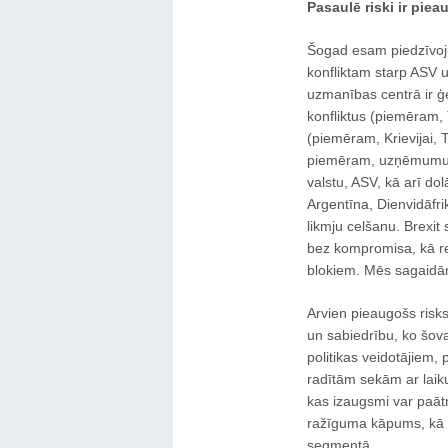
Pasaulē riski ir pie
Šogad esam piedzīvojuš
konfliktam starp ASV un
uzmanības centrā ir ģe
konfliktus (piemēram,
(piemēram, Krievijai, T
piemēram, uzņēmumu p
valstu, ASV, kā arī dol
Argentīna, Dienvidāfri
likmju celšanu. Brexit
bez kompromisa, kā rez
blokiem. Mēs sagaidām
Arvien pieaugošs risk
un sabiedrību, ko šova
politikas veidotājiem,
radītām sekām ar laiku 
kas izaugsmi var paātr
ražīguma kāpums, kā a
segmentā.