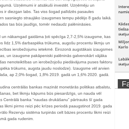
gumā. Uzņēmumi ir atsākuši investēt. Uzņēmēju un
Intere
s ir diezgan labs. Tas viss šogad palīdzēs pasaules
namie
rn sasniegto straujāko izaugsmes tempu pēdējo 8 gadu laikā.
Kādas
ados tas būs jaudīgs, tomēr nedaudz palēnināsies.
tiešsa
skatīju
un nākamgad gaidāma ļoti spēcīga 2,7-2,5% izaugsme, kas
Miljo
s līdz 1,5% darbaspēka trūkuma, augošu procentu likmju un
Karlo
niecības ierobežojumu ietekmē. Eirozonā augstākais izaugsmes
ras, un izaugsme pakāpeniski palēninās galvenokārt vājāka
Labāk
ošas nenoteiktības un ierobežojošu piedāvājuma puses faktoru
skatīju
pēka trūkums, augsta jaudu noslodze). Izaugsme vēl arvien
plaša, ap 2,0% šogad, 1,8% 2019. gadā un 1,6% 2020. gadā.
F
ina centrālās bankas mazināt monetārās politikas atbalstu,
aršanas, bet likmju kāpums būs piesardzīgs, un nauda vēl
pas Centrālā banka “naudas drukāšanu” pārtrauks šī gada
s likmi pirmo reizi pēc krīzes periodā paaugstinot 2019. gada
ālo Rezervju sistēma turpinās celt bāzes procentu likmi reizi
kamā gada rudenim.