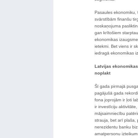
Pasaules ekonomiku, tai
svārstībām finanšu tir
noskaņojuma pasliktinā
gan krītošiem starpta
ekonomikas izaugsme t
ietekmi. Bet viens ir s
iedragā ekonomikas 
Latvijas ekonomikas
noplakt
Šī gada pirmajā pusga
pagājušā gada rekord
fona joprojām ir ļoti l
ir investīciju aktivit
mājsaimniecību patēriņ
strauja, bet arī plaša,
nerezidentu banku biz
amatpersonu izteikumi