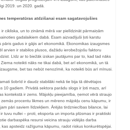
īgi 2019. un 2020. gadā.
es temperatūras atdzišanai esam sagatavojušies
r cikliska, un to zināmā mērā var pielīdzināt pārmaiņām
inoties gadalaikiem dabā. Esam aizvadījuši ļoti karstu
os pāris gadus ir gājis arī ekonomikā. Ekonomikas izaugsmes
ēl arvien ir stabilos plusos, dažādu ierobežojošu faktoru
zist. Līdz ar to biežāk izskan jautājums par to, kad tad nāks
Ziema noteikti nāks ne tikai dabā, bet arī ekonomikā, un tā
izaugsme, bet tas nebūt nenozīmē, ka noteikti būs arī mīnusi.
mati šobrīd ir daudz stabilāki nekā tie bija tā dēvētajos
s 10 gadiem. Privātā sektora parādu slogs ir ļoti mazs, arī
as kontekstā ir zems. Mājokļu pieejamība, ņemot vērā straujo
, zemās procentu likmes un mēreno mājokļu cenu kāpumu, ir
ojam pāri saviem līdzekļiem. Ārējās tirdzniecības bilance, lai
ir tuvu nullei – proti, eksporta un importa plūsmas ir praktiski
tie darbaspēka resursi veicina strauju vidējās darba
kas apsteidz ražīguma kāpumu, radot riskus konkurētspējai.