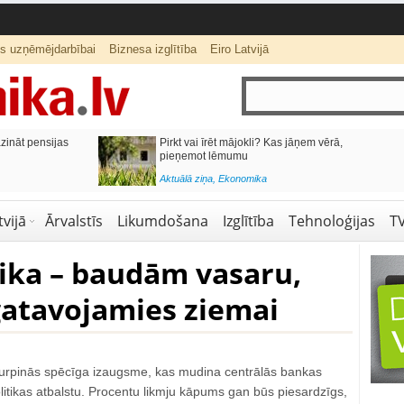
ts uzņēmējdarbībai
Biznesa izglītība
Eiro Latvijā
azināt pensijas
Pirkt vai īrēt mājokli? Kas jāņem vērā,
pieņemot lēmumu
Aktuālā ziņa
,
Ekonomika
vijā
Ārvalstīs
Likumdošana
Izglītība
Tehnoloģijas
T
ika – baudām vasaru,
gatavojamies ziemai
urpinās spēcīga izaugsme, kas mudina centrālās bankas
itikas atbalstu. Procentu likmju kāpums gan būs piesardzīgs,