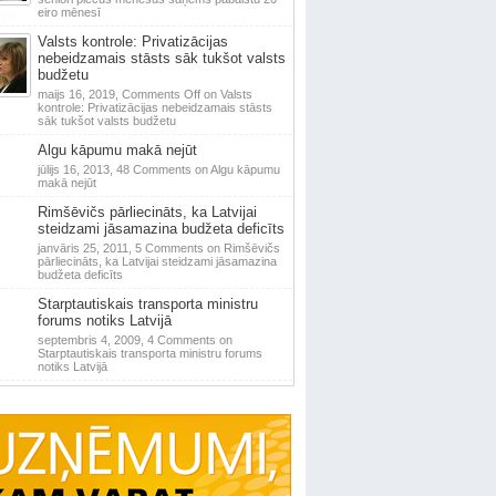
eiro mēnesī
Valsts kontrole: Privatizācijas
nebeidzamais stāsts sāk tukšot valsts
budžetu
maijs 16, 2019,
Comments Off
on Valsts
kontrole: Privatizācijas nebeidzamais stāsts
sāk tukšot valsts budžetu
Algu kāpumu makā nejūt
jūlijs 16, 2013,
48 Comments
on Algu kāpumu
makā nejūt
Rimšēvičs pārliecināts, ka Latvijai
steidzami jāsamazina budžeta deficīts
janvāris 25, 2011,
5 Comments
on Rimšēvičs
pārliecināts, ka Latvijai steidzami jāsamazina
budžeta deficīts
Starptautiskais transporta ministru
forums notiks Latvijā
septembris 4, 2009,
4 Comments
on
Starptautiskais transporta ministru forums
notiks Latvijā