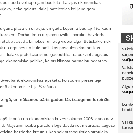
dus nauda vēl joprojām būs lēta. Latvijas ekonomikas
jāka, nekā gaidīts, daļēji pateicoties ļoti jaudīgam
ā.
 gana plaša un strauja, un gadā kopumā būs ap 4%, kas ir
kordiem. Darba tirgus turpinās uzsilt – sarūkot bezdarba
Sk
rūtāk atrast darbiniekus, un aug vidējā alga. Būtiskākie riski
āk no ārpuses un ir tie paši, kas pasaules ekonomikas
Vakci
saņem
 – lielāks protekcionisms, ģeopolitika, daudzviet augstais
skatīju
ga ekonomiskā politika, kā arī klimata pārmaiņu negatīvā
Valsts
nebeid
budže
ā Swedbank ekonomikas apskatā, ko šodien prezentēja
Algu 
enā ekonomiste Lija Strašuna.
skatīju
zirgā, un nākamos pāris gadus tās izaugsme turpinās
Lember
mu
idioti
opš finanšu un ekonomiskās krīzes sākuma 2008. gadā nav
Vai kl
obrīd. Mājsaimniecību parādu slogs daudzviet ir sarucis, augošā
tūris
veicina bezdarba kritumu, kas sāk atspoguļoties straujākā