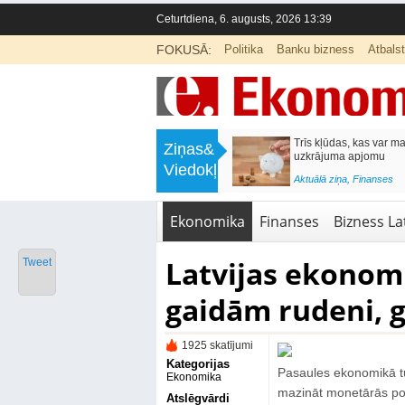
Ceturtdiena, 6. augusts, 2026 13:39
FOKUSĀ:
Politika
Banku bizness
Atbals
>
Inflācijas slogs atgriežas: ECB varētu
Trīs kļūdas, kas var m
Ziņas&
celt likmes jau rudenī
uzkrājuma apjomu
Viedokļi
<
Aktuālā ziņa
,
Finanses
Aktuālā ziņa
,
Finanses
Ekonomika
Finanses
Bizness Lat
Latvijas ekonom
Tweet
gaidām rudeni, 
1925 skatījumi
Kategorijas
Pasaules ekonomikā t
Ekonomika
mazināt monetārās pol
Atslēgvārdi