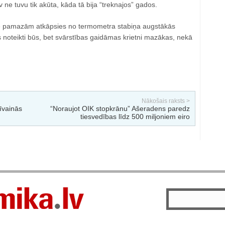
ne tuvu tik akūta, kāda tā bija “treknajos” gados.
 pamazām atkāpsies no termometra stabiņa augstākās
 noteikti būs, bet svārstības gaidāmas krietni mazākas, nekā
Nākošais raksts >
īvainās
“Noraujot OIK stopkrānu” Ašeradens paredz
tiesvedības līdz 500 miljoniem eiro