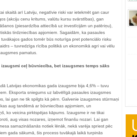
 skaitā arī Latviju, negatīvie riski var ietekmēt gan caur
gos (akciju cenu kritums, valūtu kursu svārstības), gan
šanos (piesardzība attiecībā uz investīcijām un patēriņu),
utiskās tirdzniecības apjomiem. Sagaidām, ka pasaules
uvākajos gados tomēr būs noturīga pret potenciālo risku
kaidrs – tuvredzīga rīcība politikā un ekonomikā agri vai vēlu
izaugsmes pamatus.
 izaugsmi ceļ būvniecība, bet izaugsmes temps sāks
dā Latvijas ekonomikas gada izaugsme bija 4,6% – tuvu
iem. Eksporta sniegums uz labvēlīgā pasaules izaugsmes
abs, lai gan ne tik spilgts kā pērn. Galvenie izaugsmes stūrmaņi
āte, kas aug tandēmā ar būvniecības apjomiem, un
š, ko veicina pirktspējas kāpums. Izaugsme ir ne tikai
 proti, aug visas nozares, izņemot finanšu nozari. Lai gan
nesa samazināšanās notiek lēnāk, nekā varēja spriest pēc
em gada sākumā, šis process tuvākajā laikā turpinās