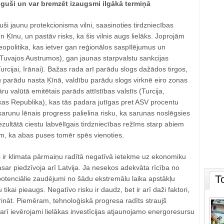
auguši un var bremzēt izaugsmi ilgākā termiņā
i jaunu protekcionisma vilni, saasinoties tirdzniecības
 Ķīnu, un pastāv risks, ka šis vilnis augs lielāks. Joprojām
opolitika, kas ietver gan reģionālos saspīlējumus un
 Tuvajos Austrumos), gan jaunas starpvalstu sankcijas
urcijai, Irānai). Bažas rada arī parādu slogs dažādos tirgos,
arādu nasta Ķīnā, valdību parādu slogs virknē eiro zonas
āru valūtā emitētais parāds attīstības valstīs (Turcija,
kas Republika), kas tās padara jutīgas pret ASV procentu
 sarunu lēnais progress palielina risku, ka sarunas noslēgsies
ultātā ciestu labvēlīgais tirdzniecības režīms starp abiem
, ka abas puses tomēr spēs vienoties.
s ir klimata pārmaiņu radītā negatīvā ietekme uz ekonomiku
sar piedzīvoja arī Latvija. Ja nesekos adekvāta rīcība no
T
 potenciālie zaudējumi no šādu ekstremālu laika apstākļu
tikai pieaugs. Negatīvo risku ir daudz, bet ir arī daži faktori,
ināt. Piemēram, tehnoloģiskā progresa radīts straujš
rī ievērojami lielākas investīcijas atjaunojamo energoresursu