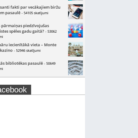
santi fakti par vecākajiem biržu
m pasaulē
- 54105 skatījumi
 pārmaiņas piedzīvojušas
istes spēles gadu gaitā?
- 53062
mi
nāru iecienītākā vieta – Monte
 kazino
- 52946 skatījumi
ās bibliotēkas pasaulē
- 50649
mi
acebook