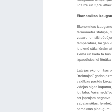
līdz 3% un 2,5% attiec
Ekonomikas izaugsm
Ekonomikas izaugsme i
termometra stabiņā, ma
vasaru, un silti pēdēj
temperatūra, lai gan v
ietekmē sāks lēnām atd
ziema un kāda tā būs. 
izpaudīsies kā lēnāka 
Latvijas ekonomikas pa
“treknajos” gados pirm
valdības parāds Eirop
vidējās algas kāpumu
ļoti laba. Vairs nedzīv
arī joprojām negatīva, 
sabalansētas. Ierobežo
samaksas pieaugumu, 