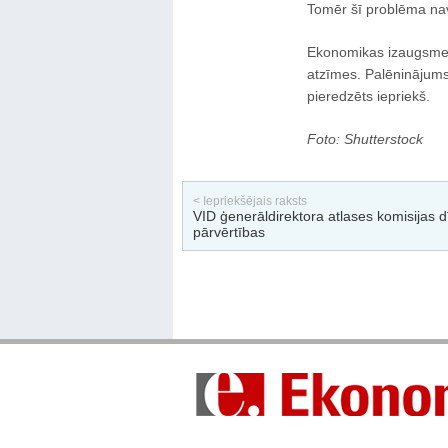
Tomēr šī problēma nav 
Ekonomikas izaugsme
atzīmes. Palēninājums
pieredzēts iepriekš.
Foto: Shutterstock
< Iepriekšējais raksts
VID ģenerāldirektora atlases komisijas d
pārvērtības