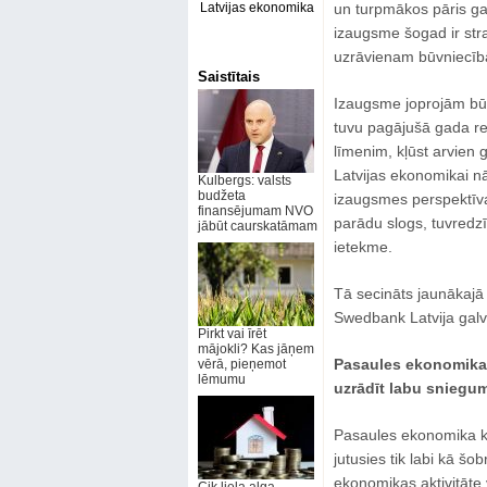
Latvijas ekonomika
un turpmākos pāris ga
izaugsme šogad ir strau
uzrāvienam būvniecīb
Saistītais
Izaugsme joprojām būs
tuvu pagājušā gada re
līmenim, kļūst arvien g
Latvijas ekonomikai n
Kulbergs: valsts
budžeta
izaugsmes perspektīvai
finansējumam NVO
parādu slogs, tuvredzī
jābūt caurskatāmam
ietekme.
Tā secināts jaunākaj
Swedbank Latvija galv
Pirkt vai īrēt
mājokli? Kas jāņem
Pasaules ekonomika 
vērā, pieņemot
lēmumu
uzrādīt labu sniegu
Pasaules ekonomika k
jutusies tik labi kā š
ekonomikas aktivitāte 