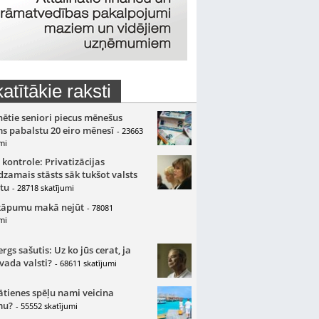
atītākie raksti
nētie seniori piecus mēnešus
s pabalstu 20 eiro mēnesī
- 23663
mi
 kontrole: Privatizācijas
zamais stāsts sāk tukšot valsts
tu
- 28718 skatījumi
kāpumu makā nejūt
- 78081
mi
gs sašutis: Uz ko jūs cerat, ja
 vada valsti?
- 68611 skatījumi
ātienes spēļu nami veicina
mu?
- 55552 skatījumi