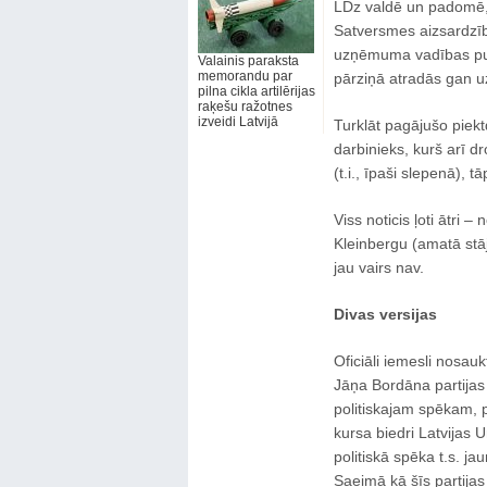
LDz valdē un padomē, b
Satversmes aizsardzīb
uzņēmuma vadības pus
Valainis paraksta
memorandu par
pārziņā atradās gan u
pilna cikla artilērijas
raķešu ražotnes
izveidi Latvijā
Turklāt pagājušo piekt
darbinieks, kurš arī d
(t.i., īpaši slepenā), t
Viss noticis ļoti ātri 
Kleinbergu (amatā stāj
jau vairs nav.
Divas versijas
Oficiāli iemesli nosaukt
Jāņa Bordāna partijas 
politiskajam spēkam, p
kursa biedri Latvijas Un
politiskā spēka t.s. j
Saeimā kā šīs partijas 