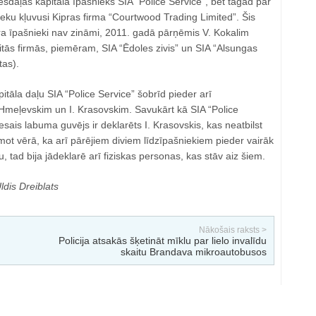
 trešdaļas kapitāla īpašnieks SIA “Police Service”, bet tagad par
ieku kļuvusi Kipras firma “Courtwood Trading Limited”. Šis
 īpašnieki nav zināmi, 2011. gadā pārņēmis V. Kokalim
itās firmās, piemēram, SIA “Ēdoles zivis” un SIA “Alsungas
tas).
apitāla daļu SIA “Police Service” šobrīd pieder arī
 Hmeļevskim un I. Krasovskim. Savukārt kā SIA “Police
esais labuma guvējs ir deklarēts I. Krasovskis, kas neatbilst
ot vērā, ka arī pārējiem diviem līdzīpašniekiem pieder vairāk
, tad bija jādeklarē arī fiziskas personas, kas stāv aiz šiem.
dis Dreiblats
Nākošais raksts >
Policija atsakās šķetināt mīklu par lielo invalīdu
skaitu Brandava mikroautobusos