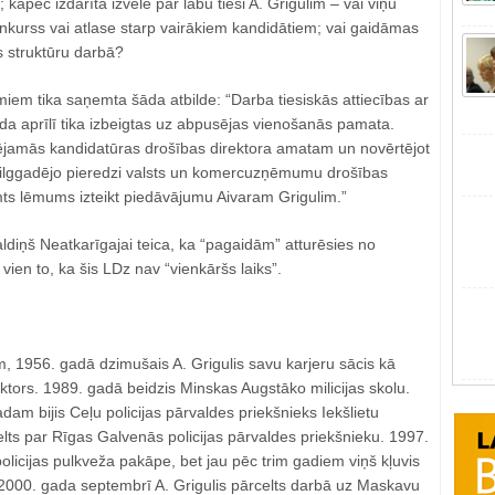
; kāpēc izdarīta izvēle par labu tieši A. Grigulim ‒ vai viņu
onkurss vai atlase starp vairākiem kandidātiem; vai gaidāmas
 struktūru darbā?
iem tika saņemta šāda atbilde: “Darba tiesiskās attiecības ar
da aprīlī tika izbeigtas uz abpusējas vienošanās pamata.
pējamās kandidatūras drošības direktora amatam un novērtējot
rī ilggadējo pieredzi valsts un komercuzņēmumu drošības
mts lēmums izteikt piedāvājumu Aivaram Grigulim.”
diņš Neatkarīgajai teica, ka “pagaidām” atturēsies no
ien to, ka šis LDz nav “vienkāršs laiks”.
, 1956. gadā dzimušais A. Grigulis savu karjeru sācis kā
pektors. 1989. gadā beidzis Minskas Augstāko milicijas skolu.
dam bijis Ceļu policijas pārvaldes priekšnieks Iekšlietu
celts par Rīgas Galvenās policijas pārvaldes priekšnieku. 1997.
olicijas pulkveža pakāpe, bet jau pēc trim gadiem viņš kļuvis
. 2000. gada septembrī A. Grigulis pārcelts darbā uz Maskavu