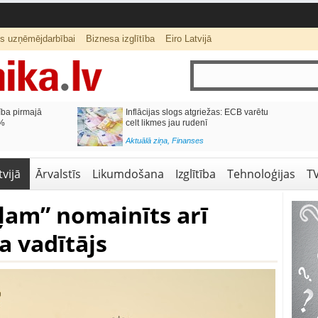
ts uzņēmējdarbībai
Biznesa izglītība
Eiro Latvijā
ecus mēnešus
Valsts kontrole: Privatizācijas
iro mēnesī
nebeidzamais stāsts sāk tukšot valsts
budžetu
Aktuālā ziņa
,
Ekonomika
vijā
Ārvalstīs
Likumdošana
Izglītība
Tehnoloģijas
T
eļam” nomainīts arī
a vadītājs