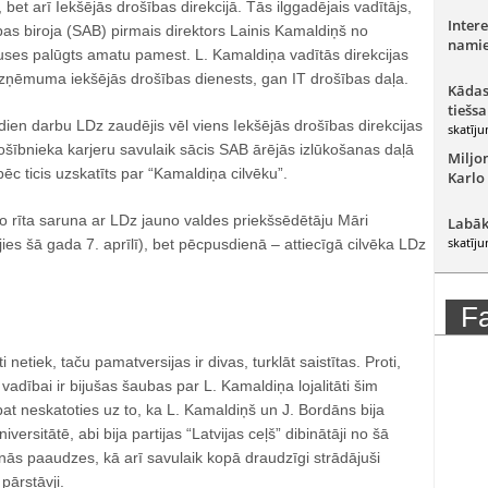
et arī Iekšējās drošības direkcijā. Tās ilggadējais vadītājs,
Intere
as biroja (SAB) pirmais direktors Lainis Kamaldiņš no
namie
es palūgts amatu pamest. L. Kamaldiņa vadītās direkcijas
zņēmuma iekšējās drošības dienests, gan IT drošības daļa.
Kādas
tiešsa
dien darbu LDz zaudējis vēl viens Iekšējās drošības direkcijas
skatīju
rošībnieka karjeru savulaik sācis SAB ārējās izlūkošanas daļā
Miljo
āpēc ticis uzskatīts par “Kamaldiņa cilvēku”.
Karlo
– no rīta saruna ar LDz jauno valdes priekšsēdētāju Māri
Labāk
skatīju
ies šā gada 7. aprīlī), bet pēcpusdienā ‒ attiecīgā cilvēka LDz
F
i netiek, taču pamatversijas ir divas, turklāt saistītas. Proti,
vadībai ir bijušas šaubas par L. Kamaldiņa lojalitāti šim
at neskatoties uz to, ka L. Kamaldiņš un J. Bordāns bija
iversitātē, abi bija partijas “Latvijas ceļš” dibinātāji no šā
aunās paaudzes, kā arī savulaik kopā draudzīgi strādājuši
pārstāvji.