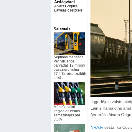
Atslēgvārdi
Aivars Grigulis.
Latvijas dzelzceļs
Saistītais
Septiņos mēnešos
Vivi vilcienos
pārvadāti 12 miljoni
pasažieru; jūlijā
97,4 % reisu izpildīti
laikā
Ilggadējais valsts akc
Mēneša laikā
Lainis Kamaldiņš amatu 
degvielas cenas
ģenerālis Aivars Grigul
samazinājās par
3,5%
NRA.lv
vēsta, ka Covid