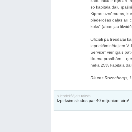
kādu laiku ir bijis arī
šo kapitāla daļu īpašn
Kipras uzņēmums, kura
piederošās daļas arī c
koks” (abas jau likvidē
Oficiāli pa trešdaļai k
iepriekšminētajiem V.
Service” vienīgais pati
likuma prasībām – ņem
nekā 25% kapitāla daļu
Ritums Rozenbergs, Ul
< Iepriekšējais raksts
Izpirksim sliedes par 40 miljoniem eiro!