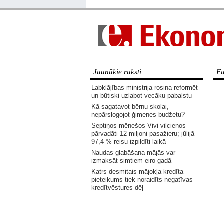
Jaunākie raksti
Fa
Labklājības ministrija rosina reformēt
un būtiski uzlabot vecāku pabalstu
Kā sagatavot bērnu skolai,
nepārslogojot ģimenes budžetu?
Septiņos mēnešos Vivi vilcienos
pārvadāti 12 miljoni pasažieru; jūlijā
97,4 % reisu izpildīti laikā
Naudas glabāšana mājās var
izmaksāt simtiem eiro gadā
Katrs desmitais mājokļa kredīta
pieteikums tiek noraidīts negatīvas
kredītvēstures dēļ