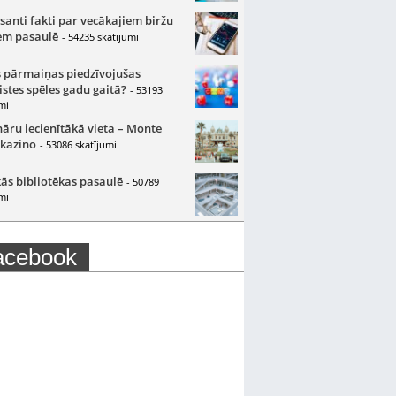
santi fakti par vecākajiem biržu
m pasaulē
- 54235 skatījumi
 pārmaiņas piedzīvojušas
istes spēles gadu gaitā?
- 53193
mi
nāru iecienītākā vieta – Monte
 kazino
- 53086 skatījumi
ās bibliotēkas pasaulē
- 50789
mi
acebook