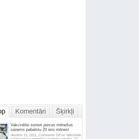
op
Komentāri
Šķirkļi
Vakcinētie seniori piecus mēnešus
saņems pabalstu 20 eiro mēnesī
oktobris 13, 2021,
Comments Off
on Vakcinētie
seniori piecus mēnešus saņems pabalstu 20