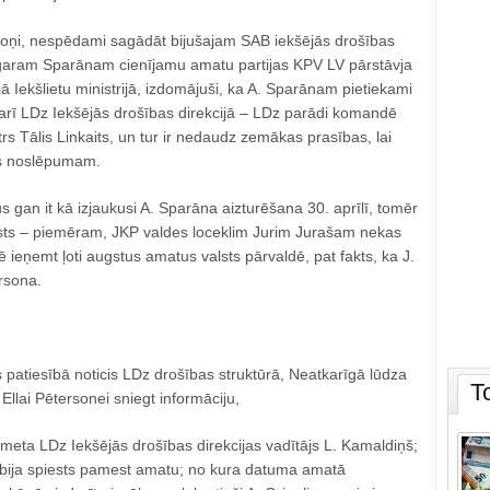
doņi, nespēdami sagādāt bijušajam SAB iekšējās drošības
garam Sparānam cienījamu amatu partijas KPV LV pārstāvja
 Iekšlietu ministrijā, izdomājuši, ka A. Sparānam pietiekami
arī LDz Iekšējās drošības direkcijā ‒ LDz parādi komandē
rs Tālis Linkaits, un tur ir nedaudz zemākas prasības, lai
ts noslēpumam.
s gan it kā izjaukusi A. Sparāna aizturēšana 30. aprīlī, tomēr
rsts – piemēram, JKP valdes loceklim Jurim Jurašam nekas
 ieņemt ļoti augstus amatus valsts pārvaldē, pat fakts, ka J.
rsona.
s patiesībā noticis LDz drošības struktūrā, Neatkarīgā lūdza
T
Ellai Pētersonei sniegt informāciju,
eta LDz Iekšējās drošības direkcijas vadītājs L. Kamaldiņš;
 bija spiests pamest amatu; no kura datuma amatā