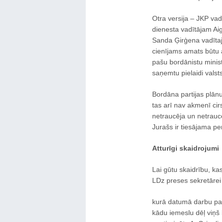
Otra versija – JKP va
dienesta vadītājam Ai
Sanda Ģirģena vadītajā
cienījams amats būtu 
pašu bordānistu minist
saņemtu pielaidi vals
Bordāna partijas plānu
tas arī nav akmenī ci
netraucēja un netraucē
Jurašs ir tiesājama pe
Atturīgi skaidrojumi
Lai gūtu skaidrību, ka
LDz preses sekretārei 
kurā datumā darbu pam
kādu iemeslu dēļ viņš