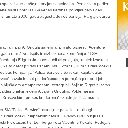
as specializēto atašeju Latvijas vēstniecībā. Pēc diviem gadiem
enē Valsts policijas Galvenās kārtības policijas pārvaldes
 šī amata 2006. gada augustā devies pensijā. Pārgājis darbā
mācija ir par A. Griguļa saitēm ar privāto biznesu. Aģentūra
. gada martā Ventspils tranzītbiznesa kompānijas “LSF
šsēdētājs Edgars Jansons publiski paziņoja, ka tiek izsekots.
, ka to darot privāts uzņēmums “T-trans”, kura valdes loceklis
drošības kompānijā “Police Service”. Savukārt kapitāldaļas
ice” savulaik esot piederējušas un joprojām piederot ļoti
as bijušajām amatpersonām, tostarp bijušajiem Rīgas pilsētas
rvaldes priekšniekiem Aivaram Grigulim, Voldemāram
Krasovskim, preses konferencē skaidrojis E. Jansons.
 SIA “Police Service” situācija ir pašlaik – atbilstīgi
 valdes locekļi ir iepriekšminētais I. Krasovskis un bijušais
šlaik cietušais t.s. Lemberga lietā Valentīns Kokalis. Pēdējais