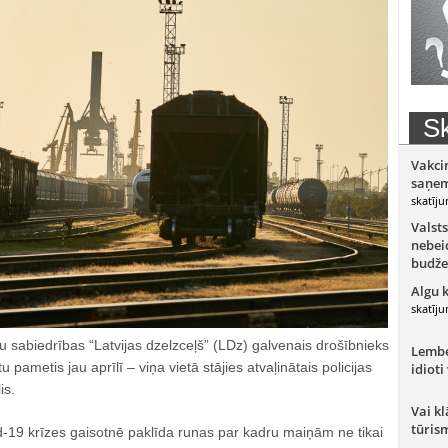
Sk
Vakci
saņem
skatīju
Valsts
nebeid
budže
Algu 
skatīju
iju sabiedrības “Latvijas dzelzceļš” (LDz) galvenais drošībnieks
Lember
pametis jau aprīlī – viņa vietā stājies atvaļinātais policijas
idioti
is.
Vai kl
tūris
-19 krīzes gaisotnē paklīda runas par kadru maiņām ne tikai