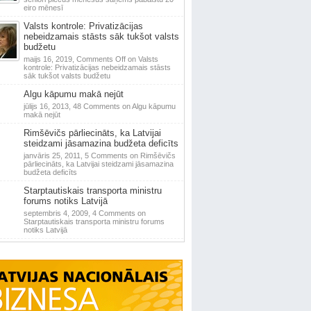
eiro mēnesī
Valsts kontrole: Privatizācijas
nebeidzamais stāsts sāk tukšot valsts
budžetu
maijs 16, 2019,
Comments Off
on Valsts
kontrole: Privatizācijas nebeidzamais stāsts
sāk tukšot valsts budžetu
Algu kāpumu makā nejūt
jūlijs 16, 2013,
48 Comments
on Algu kāpumu
makā nejūt
Rimšēvičs pārliecināts, ka Latvijai
steidzami jāsamazina budžeta deficīts
janvāris 25, 2011,
5 Comments
on Rimšēvičs
pārliecināts, ka Latvijai steidzami jāsamazina
budžeta deficīts
Starptautiskais transporta ministru
forums notiks Latvijā
septembris 4, 2009,
4 Comments
on
Starptautiskais transporta ministru forums
notiks Latvijā