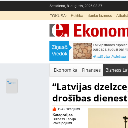
Sestdiena, 8. augusts, 2026 03:27
FOKUSĀ:
Politika
Banku bizness
Atbals
>
Vakcinētie seniori pi
Ziņas&
saņems pabalstu 20 e
Viedokļi
<
Aktuālā ziņa
,
Ekonomika
Ekonomika
Finanses
Bizness Lat
“Latvijas dzelzc
Tweet
drošības dienest
1942 skatījumi
Kategorijas
Bizness Latvijā
Pakalpojumi