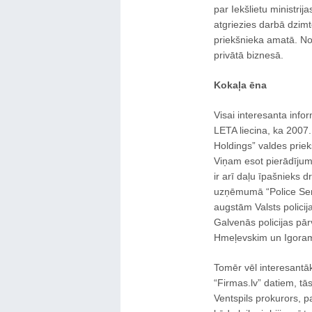
par Iekšlietu ministrij
atgriezies darbā dzimt
priekšnieka amatā. No
privātā biznesā.
Kokaļa ēna
Visai interesanta infor
LETA liecina, ka 2007
Holdings” valdes priek
Viņam esot pierādījumi
ir arī daļu īpašnieks 
uzņēmumā “Police Serv
augstām Valsts policij
Galvenās policijas pā
Hmeļevskim un Igoram 
Tomēr vēl interesantāka
“Firmas.lv” datiem, tās
Ventspils prokurors, pa