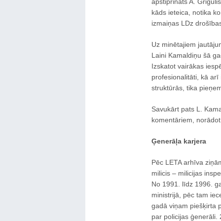
apstiprināts A. Grigulis
kāds ieteica, notika k
izmaiņas LDz drošības
Uz minētajiem jautājum
Laini Kamaldiņu šā ga
Izskatot vairākas ies
profesionalitāti, kā a
struktūrās, tika pieņe
Savukārt pats L. Kamal
komentāriem, norādot v
Ģenerāļa karjera
Pēc LETA arhīva ziņām
milicis – milicijas ins
No 1991. līdz 1996. ga
ministrijā, pēc tam ie
gadā viņam piešķirta p
par policijas ģenerāli