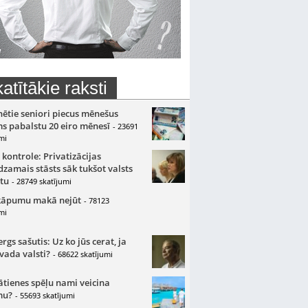
atītākie raksti
nētie seniori piecus mēnešus
s pabalstu 20 eiro mēnesī
- 23691
mi
 kontrole: Privatizācijas
zamais stāsts sāk tukšot valsts
tu
- 28749 skatījumi
kāpumu makā nejūt
- 78123
mi
gs sašutis: Uz ko jūs cerat, ja
 vada valsti?
- 68622 skatījumi
ātienes spēļu nami veicina
mu?
- 55693 skatījumi