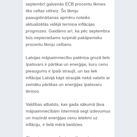
septembrī galvenās ECB procentu likmes
tiks celtas vēlreiz. Šo likmju
paaugstināšanas apmēru noteiks
aktualizētās vidējā termiņa inflācijas
prognozes. Gaidāms arī, ka pēc septembra
būs nepieciešams turpināt pakāpenisku
procentu likmju celšanu.
Latvijas mājsaimniecību patēriņa grozā liels
īpatsvars ir pārtikai un enerģijai, kuru cenu
pieaugums ir īpaši straujš, un tas liek
inflācijai Latvijā kāpt straujāk nekā valstīs ar
zemāku pārtikas un enerģijas īpatsvaru
tēriņos.
Valdības atbalsts, kas gada sākumā ļāva
mājsaimniecībām īstermiņā segt izdevumus
un mazināt enerģijas cenu ietekmi uz
inflāciju, ir lielā mērā beidzies.