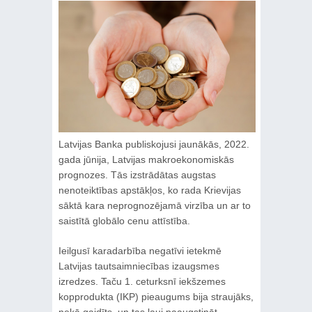
Latvijas Banka publiskojusi jaunākās, 2022.
gada jūnija, Latvijas makroekonomiskās
prognozes. Tās izstrādātas augstas
nenoteiktības apstākļos, ko rada Krievijas
sāktā kara neprognozējamā virzība un ar to
saistītā globālo cenu attīstība.
Ieilgusī karadarbība negatīvi ietekmē
Latvijas tautsaimniecības izaugsmes
izredzes. Taču 1. ceturksnī iekšzemes
kopprodukta (IKP) pieaugums bija straujāks,
nekā gaidīts, un tas ļauj paaugstināt