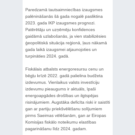
Paredzamā tautsaimniecības izaugsmes
palēnināšanās šā gada nogalē pasliktina
2023. gada IKP izaugsmes prognozi.
Patērētāju un uzņēmēju konfidences
gaidāmā uzlabošanās, ja vien stabilizēsies
ģeopolitiskā situācija reģionā, ļaus nākamā
gada laikā izaugsmei atjaunojoties un
turpināties 2024. gadā.
Fiskālais atbalsts energoresursu cenu un
bēgļu krīzē 2022. gadā palielina budžeta
izdevumus. Vienlaikus valsts investīciju
izdevumu pieaugums ir aktuāls, īpaši
energoapgādes drošības un ilgtspējas
risinājumiem. Augstāka deficīta riski ir saistīti
gan ar partiju priekšvēlēšanu solījumiem
pirms Saeimas vēlēšanām, gan ar Eiropas
Komisijas fiskālo noteikumu elastības
pagarināšanu līdz 2024. gadam.