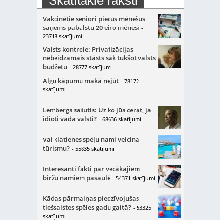
Skatītākie raksti
Vakcinētie seniori piecus mēnešus
saņems pabalstu 20 eiro mēnesī
-
23718 skatījumi
Valsts kontrole: Privatizācijas
nebeidzamais stāsts sāk tukšot valsts
budžetu
- 28777 skatījumi
Algu kāpumu makā nejūt
- 78172
skatījumi
Lembergs sašutis: Uz ko jūs cerat, ja
idioti vada valsti?
- 68636 skatījumi
Vai klātienes spēļu nami veicina
tūrismu?
- 55835 skatījumi
Interesanti fakti par vecākajiem
biržu namiem pasaulē
- 54371 skatījumi
Kādas pārmaiņas piedzīvojušas
tiešsaistes spēles gadu gaitā?
- 53325
skatījumi