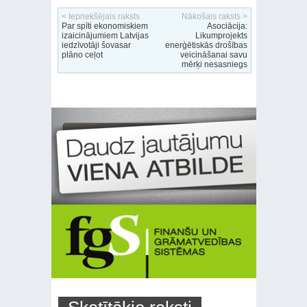
< Iepriekšējais raksts
Nākošais raksts >
Par spīti ekonomiskiem
Asociācija:
izaicinājumiem Latvijas
Likumprojekts
iedzīvotāji šovasar
enerģētiskās drošības
plāno ceļot
veicināšanai savu
mērķi nesasniegs