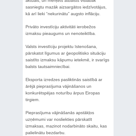
aktuāls, un mērķēts atbalsts vislabāk
sasniegtu mazāk aizsargātos iedzīvotājus,
kā arī lieki “nekurinātu” augsto inflāciju.
Privāto investīciju aktivitāti ierobežos
izmaksu pieaugums un nenoteiktība.
Valsts investīciju projektu īstenošana,
pārskatot līgumus ar ģeopolitisko situāciju
saistīto izmaksu kāpumu ietekmē, ir svarīgs
balsts tautsaimniecībai.
Eksporta izredzes pasliktinās saistībā ar
ārējā pieprasījuma vājināšanos un
konkurētspējas noturību ārpus Eiropas
tirgiem.
Pieprasījuma vājināšanās apstākļos
uzņēmumi var nosliekties pārskatīt
izmaksas, mazinot nodarbināto skaitu, kas
palielinātu bezdarbu.