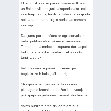
Ekonomisko saišu pārtraukšana ar Krieviju
un Baltkrieviju ir bijusi pakāpeniskāka, nekā
sākotnēji gaidīts, turklāt aizstāšana eksporta
noieta un resursu tirgos norisinās samērā
sekmīgi.
Darījumu pārtraukšana ar agresorvalstīm
rada grūtības atsevišķiem uzņēmumiem.
Tomēr tautsaimniecībā kopumā darbaspēka
trūkuma apstākļos bezdarbnieku skaits
turpina sarukt.
Valdības veiktie pasākumi enerģijas un
bēgļu krīzē ir balstījuši patēriņu.
Straujais enerģijas un pārtikas cenu
pieaugums krasāk ierobežos iedzīvotāju
pirktspēju un palielinās piesardzību tēriņos.
Valsts budžeta atbalsts joprojām būs