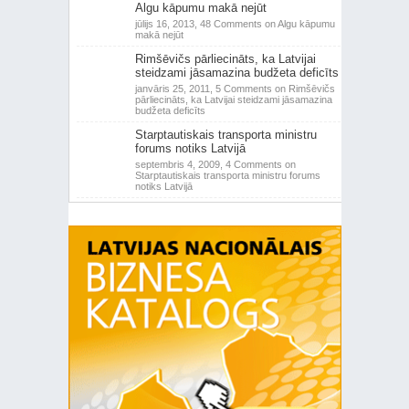
Algu kāpumu makā nejūt
jūlijs 16, 2013,
48 Comments
on Algu kāpumu
makā nejūt
Rimšēvičs pārliecināts, ka Latvijai
steidzami jāsamazina budžeta deficīts
janvāris 25, 2011,
5 Comments
on Rimšēvičs
pārliecināts, ka Latvijai steidzami jāsamazina
budžeta deficīts
Starptautiskais transporta ministru
forums notiks Latvijā
septembris 4, 2009,
4 Comments
on
Starptautiskais transporta ministru forums
notiks Latvijā