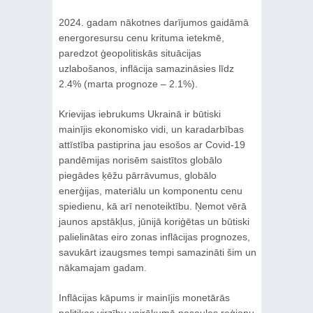
2024. gadam nākotnes darījumos gaidāmā
energoresursu cenu krituma ietekmē,
paredzot ģeopolitiskās situācijas
uzlabošanos, inflācija samazināsies līdz
2.4% (marta prognoze – 2.1%).
Krievijas iebrukums Ukrainā ir būtiski
mainījis ekonomisko vidi, un karadarbības
attīstība pastiprina jau esošos ar Covid-19
pandēmijas norisēm saistītos globālo
piegādes ķēžu pārrāvumus, globālo
enerģijas, materiālu un komponentu cenu
spiedienu, kā arī nenoteiktību. Ņemot vērā
jaunos apstākļus, jūnijā koriģētas un būtiski
palielinātas eiro zonas inflācijas prognozes,
savukārt izaugsmes tempi samazināti šim un
nākamajam gadam.
Inflācijas kāpums ir mainījis monetārās
politikas virzību vairākumā pasaules reģionu