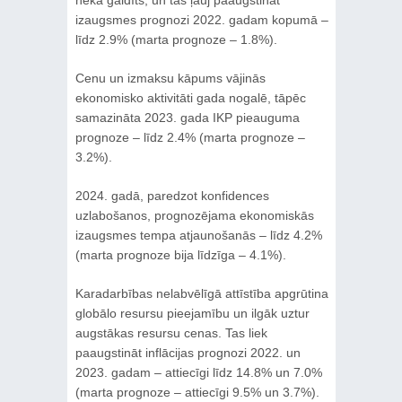
izaugsmes prognozi 2022. gadam kopumā –
līdz 2.9% (marta prognoze – 1.8%).
Cenu un izmaksu kāpums vājinās
ekonomisko aktivitāti gada nogalē, tāpēc
samazināta 2023. gada IKP pieauguma
prognoze – līdz 2.4% (marta prognoze –
3.2%).
2024. gadā, paredzot konfidences
uzlabošanos, prognozējama ekonomiskās
izaugsmes tempa atjaunošanās – līdz 4.2%
(marta prognoze bija līdzīga – 4.1%).
Karadarbības nelabvēlīgā attīstība apgrūtina
globālo resursu pieejamību un ilgāk uztur
augstākas resursu cenas. Tas liek
paaugstināt inflācijas prognozi 2022. un
2023. gadam – attiecīgi līdz 14.8% un 7.0%
(marta prognoze – attiecīgi 9.5% un 3.7%).