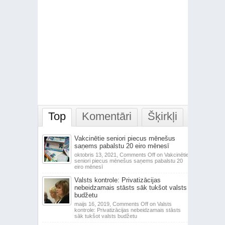
Top
Komentāri
Šķirkļi
Vakcinētie seniori piecus mēnešus
saņems pabalstu 20 eiro mēnesī
oktobris 13, 2021,
Comments Off
on Vakcinētie
seniori piecus mēnešus saņems pabalstu 20
eiro mēnesī
Valsts kontrole: Privatizācijas
nebeidzamais stāsts sāk tukšot valsts
budžetu
maijs 16, 2019,
Comments Off
on Valsts
kontrole: Privatizācijas nebeidzamais stāsts
sāk tukšot valsts budžetu