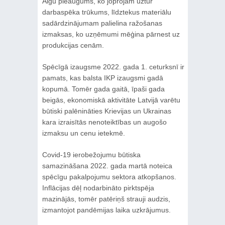
Algu pieaugums, ko joprojām uztur
darbaspēka trūkums, līdztekus materiālu
sadārdzinājumam palielina ražošanas
izmaksas, ko uzņēmumi mēģina pārnest uz
produkcijas cenām.
Spēcīgā izaugsme 2022. gada 1. ceturksnī ir
pamats, kas balsta IKP izaugsmi gadā
kopumā. Tomēr gada gaitā, īpaši gada
beigās, ekonomiskā aktivitāte Latvijā varētu
būtiski palēnināties Krievijas un Ukrainas
kara izraisītās nenoteiktības un augošo
izmaksu un cenu ietekmē.
Covid-19 ierobežojumu būtiska
samazināšana 2022. gada martā noteica
spēcīgu pakalpojumu sektora atkopšanos.
Inflācijas dēļ nodarbināto pirktspēja
mazinājās, tomēr patēriņš strauji audzis,
izmantojot pandēmijas laika uzkrājumus.