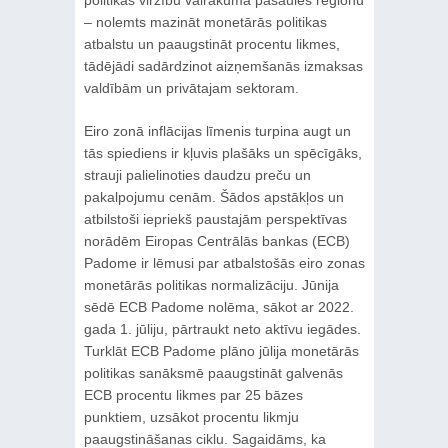
– nolemts mazināt monetārās politikas
atbalstu un paaugstināt procentu likmes,
tādējādi sadārdzinot aizņemšanās izmaksas
valdībām un privātajam sektoram.
Eiro zonā inflācijas līmenis turpina augt un
tās spiediens ir kļuvis plašāks un spēcīgāks,
strauji palielinoties daudzu preču un
pakalpojumu cenām. Šādos apstākļos un
atbilstoši iepriekš paustajām perspektīvas
norādēm Eiropas Centrālās bankas (ECB)
Padome ir lēmusi par atbalstošās eiro zonas
monetārās politikas normalizāciju. Jūnija
sēdē ECB Padome nolēma, sākot ar 2022.
gada 1. jūliju, pārtraukt neto aktīvu iegādes.
Turklāt ECB Padome plāno jūlija monetārās
politikas sanāksmē paaugstināt galvenās
ECB procentu likmes par 25 bāzes
punktiem, uzsākot procentu likmju
paaugstināšanas ciklu. Sagaidāms, ka