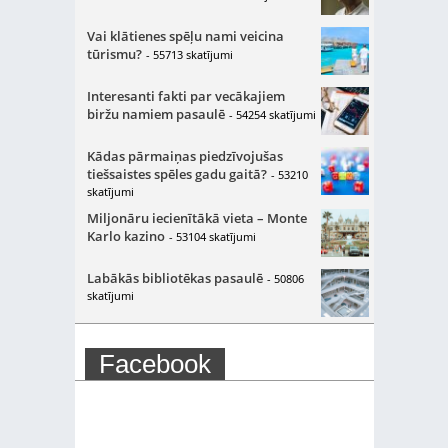
Vai klātienes spēļu nami veicina
tūrismu?
- 55713 skatījumi
Interesanti fakti par vecākajiem
biržu namiem pasaulē
- 54254 skatījumi
Kādas pārmaiņas piedzīvojušas
tiešsaistes spēles gadu gaitā?
- 53210
skatījumi
Miljonāru iecienītākā vieta – Monte
Karlo kazino
- 53104 skatījumi
Labākās bibliotēkas pasaulē
- 50806
skatījumi
Facebook