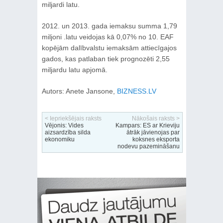
miljardi latu.
2012. un 2013. gada iemaksu summa 1,79
miljoni .latu veidojas kā 0,07% no 10. EAF
kopējām dalībvalstu iemaksām attiecīgajos
gados, kas patlaban tiek prognozēti 2,55
miljardu latu apjomā.
Autors: Anete Jansone,
BIZNESS.LV
< Iepriekšējais raksts
Nākošais raksts >
Vējonis: Vides
Kampars: ES ar Krieviju
aizsardzība silda
ātrāk jāvienojas par
ekonomiku
koksnes eksporta
nodevu pazemināšanu