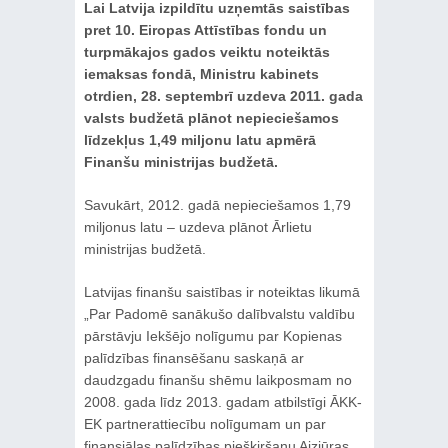
Lai Latvija izpildītu uzņemtās saistības
pret 10. Eiropas Attīstības fondu un
turpmākajos gados veiktu noteiktās
iemaksas fondā, Ministru kabinets
otrdien, 28. septembrī uzdeva 2011. gada
valsts budžetā plānot nepieciešamos
līdzekļus 1,49 miljonu latu apmērā
Finanšu ministrijas budžetā.
Savukārt, 2012. gadā nepieciešamos 1,79
miljonus latu – uzdeva plānot Ārlietu
ministrijas budžetā.
Latvijas finanšu saistības ir noteiktas likumā
„Par Padomē sanākušo dalībvalstu valdību
pārstāvju Iekšējo nolīgumu par Kopienas
palīdzības finansēšanu saskaņā ar
daudzgadu finanšu shēmu laikposmam no
2008. gada līdz 2013. gadam atbilstīgi ĀKK-
EK partnerattiecību nolīgumam un par
finansiālas palīdzības piešķiršanu Aizjūras