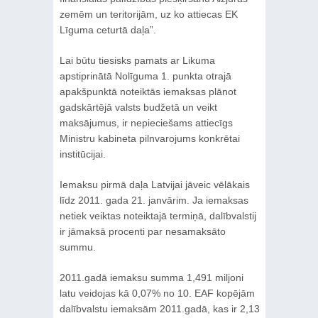
zemēm un teritorijām, uz ko attiecas EK
Līguma ceturtā daļa”.
Lai būtu tiesisks pamats ar Likuma
apstiprinātā Nolīguma 1. punkta otrajā
apakšpunktā noteiktās iemaksas plānot
gadskārtējā valsts budžetā un veikt
maksājumus, ir nepieciešams attiecīgs
Ministru kabineta pilnvarojums konkrētai
institūcijai.
Iemaksu pirmā daļa Latvijai jāveic vēlākais
līdz 2011. gada 21. janvārim. Ja iemaksas
netiek veiktas noteiktajā termiņā, dalībvalstij
ir jāmaksā procenti par nesamaksāto
summu.
2011.gadā iemaksu summa 1,491 miljoni
latu veidojas kā 0,07% no 10. EAF kopējām
dalībvalstu iemaksām 2011.gadā, kas ir 2,13