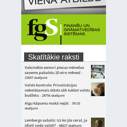
Skatītākie raksti
Vakcinētie seniori piecus mēnešus
saņems pabalstu 20 eiro mēnesī
-
23697 skatījumi
Valsts kontrole: Privatizācijas
nebeidzamais stāsts sāk tukšot valsts
budžetu
- 28756 skatījumi
Algu kāpumu makā nejūt
- 78135
skatījumi
Lembergs sašutis: Uz ko jūs cerat, ja
idioti vada valsti?
- 68627 skatījumi