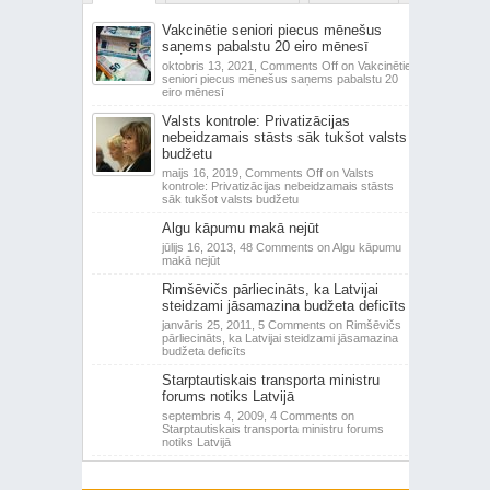
Vakcinētie seniori piecus mēnešus
saņems pabalstu 20 eiro mēnesī
oktobris 13, 2021,
Comments Off
on Vakcinētie
seniori piecus mēnešus saņems pabalstu 20
eiro mēnesī
Valsts kontrole: Privatizācijas
nebeidzamais stāsts sāk tukšot valsts
budžetu
maijs 16, 2019,
Comments Off
on Valsts
kontrole: Privatizācijas nebeidzamais stāsts
sāk tukšot valsts budžetu
Algu kāpumu makā nejūt
jūlijs 16, 2013,
48 Comments
on Algu kāpumu
makā nejūt
Rimšēvičs pārliecināts, ka Latvijai
steidzami jāsamazina budžeta deficīts
janvāris 25, 2011,
5 Comments
on Rimšēvičs
pārliecināts, ka Latvijai steidzami jāsamazina
budžeta deficīts
Starptautiskais transporta ministru
forums notiks Latvijā
septembris 4, 2009,
4 Comments
on
Starptautiskais transporta ministru forums
notiks Latvijā