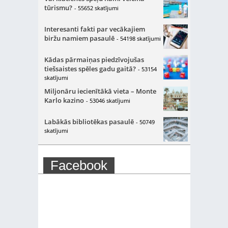
tūrismu?
- 55652 skatījumi
Interesanti fakti par vecākajiem
biržu namiem pasaulē
- 54198 skatījumi
Kādas pārmaiņas piedzīvojušas
tiešsaistes spēles gadu gaitā?
- 53154
skatījumi
Miljonāru iecienītākā vieta – Monte
Karlo kazino
- 53046 skatījumi
Labākās bibliotēkas pasaulē
- 50749
skatījumi
Facebook