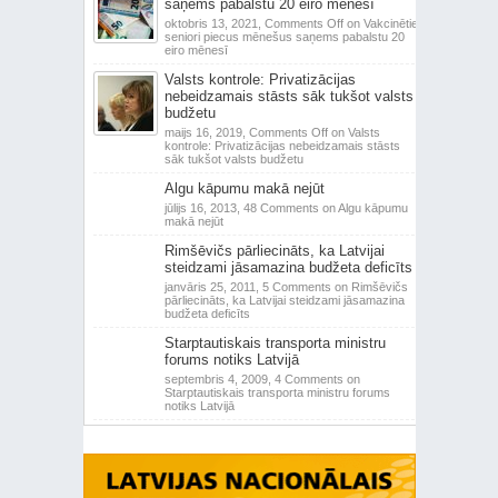
saņems pabalstu 20 eiro mēnesī
oktobris 13, 2021,
Comments Off
on Vakcinētie
seniori piecus mēnešus saņems pabalstu 20
eiro mēnesī
Valsts kontrole: Privatizācijas
nebeidzamais stāsts sāk tukšot valsts
budžetu
maijs 16, 2019,
Comments Off
on Valsts
kontrole: Privatizācijas nebeidzamais stāsts
sāk tukšot valsts budžetu
Algu kāpumu makā nejūt
jūlijs 16, 2013,
48 Comments
on Algu kāpumu
makā nejūt
Rimšēvičs pārliecināts, ka Latvijai
steidzami jāsamazina budžeta deficīts
janvāris 25, 2011,
5 Comments
on Rimšēvičs
pārliecināts, ka Latvijai steidzami jāsamazina
budžeta deficīts
Starptautiskais transporta ministru
forums notiks Latvijā
septembris 4, 2009,
4 Comments
on
Starptautiskais transporta ministru forums
notiks Latvijā