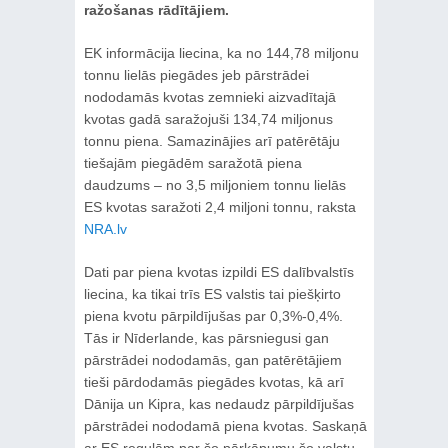
ražošanas rādītājiem.
EK informācija liecina, ka no 144,78 miljonu
tonnu lielās piegādes jeb pārstrādei
nododamās kvotas zemnieki aizvadītajā
kvotas gadā saražojuši 134,74 miljonus
tonnu piena. Samazinājies arī patērētāju
tiešajām piegādēm saražotā piena
daudzums – no 3,5 miljoniem tonnu lielās
ES kvotas saražoti 2,4 miljoni tonnu, raksta
NRA.lv
Dati par piena kvotas izpildi ES dalībvalstīs
liecina, ka tikai trīs ES valstis tai piešķirto
piena kvotu pārpildījušas par 0,3%-0,4%.
Tās ir Nīderlande, kas pārsniegusi gan
pārstrādei nododamās, gan patērētājiem
tieši pārdodamās piegādes kvotas, kā arī
Dānija un Kipra, kas nedaudz pārpildījušas
pārstrādei nododamā piena kvotas. Saskaņā
ar ES regulām par šo pārkāpumu šo valstu