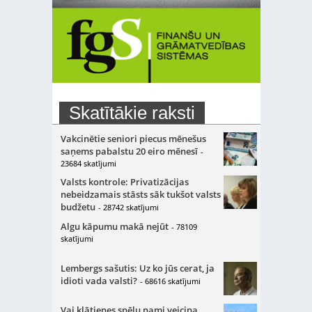
Skatītākie raksti
Vakcinētie seniori piecus mēnešus
saņems pabalstu 20 eiro mēnesī
-
23684 skatījumi
Valsts kontrole: Privatizācijas
nebeidzamais stāsts sāk tukšot valsts
budžetu
- 28742 skatījumi
Algu kāpumu makā nejūt
- 78109
skatījumi
Lembergs sašutis: Uz ko jūs cerat, ja
idioti vada valsti?
- 68616 skatījumi
Vai klātienes spēļu nami veicina