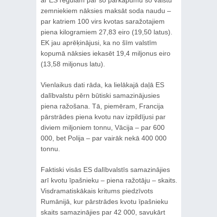
zemniekiem nāksies maksāt soda naudu –
par katriem 100 virs kvotas saražotajiem
piena kilogramiem 27,83 eiro (19,50 latus).
EK jau aprēķinājusi, ka no šīm valstīm
kopumā nāksies iekasēt 19,4 miljonus eiro
(13,58 miljonus latu).
Vienlaikus dati rāda, ka lielākajā daļā ES
dalībvalstu pērn būtiski samazinājusies
piena ražošana. Tā, piemēram, Francija
pārstrādes piena kvotu nav izpildījusi par
diviem miljoniem tonnu, Vācija – par 600
000, bet Polija – par vairāk nekā 400 000
tonnu.
Faktiski visās ES dalībvalstīs samazinājies
arī kvotu īpašnieku – piena ražotāju – skaits.
Visdramatiskākais kritums piedzīvots
Rumānijā, kur pārstrādes kvotu īpašnieku
skaits samazinājies par 42 000, savukārt