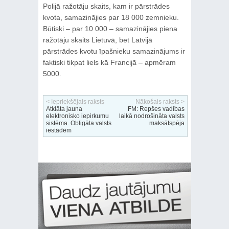
Polijā ražotāju skaits, kam ir pārstrādes
kvota, samazinājies par 18 000 zemnieku.
Būtiski – par 10 000 – samazinājies piena
ražotāju skaits Lietuvā, bet Latvijā
pārstrādes kvotu īpašnieku samazinājums ir
faktiski tikpat liels kā Francijā – apmēram
5000.
< Iepriekšējais raksts
Nākošais raksts >
Atklāta jauna
FM: Repšes vadības
elektronisko iepirkumu
laikā nodrošināta valsts
sistēma. Obligāta valsts
maksātspēja
iestādēm