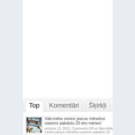
Top
Komentāri
Šķirkļi
Vakcinētie seniori piecus mēnešus
saņems pabalstu 20 eiro mēnesī
oktobris 13, 2021,
Comments Off
on Vakcinētie
seniori piecus mēnešus saņems pabalstu 20