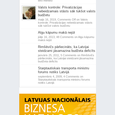
eiro mēnesī
Valsts kontrole: Privatizācijas
nebeidzamais stāsts sāk tukšot valsts
budžetu
maijs 16, 2019,
Comments Off
on Valsts
kontrole: Privatizācijas nebeidzamais stāsts
sāk tukšot valsts budžetu
Algu kāpumu makā nejūt
jūlijs 16, 2013,
48 Comments
on Algu kāpumu
makā nejūt
Rimšēvičs pārliecināts, ka Latvijai
steidzami jāsamazina budžeta deficīts
janvāris 25, 2011,
5 Comments
on Rimšēvičs
pārliecināts, ka Latvijai steidzami jāsamazina
budžeta deficīts
Starptautiskais transporta ministru
forums notiks Latvijā
septembris 4, 2009,
4 Comments
on
Starptautiskais transporta ministru forums
notiks Latvijā