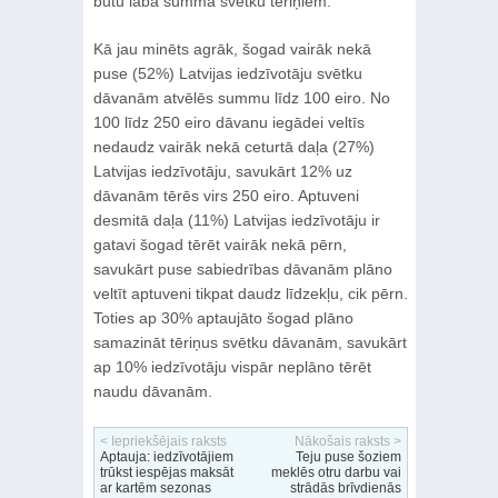
būtu laba summa svētku tēriņiem.
Kā jau minēts agrāk, šogad vairāk nekā
puse (52%) Latvijas iedzīvotāju svētku
dāvanām atvēlēs summu līdz 100 eiro. No
100 līdz 250 eiro dāvanu iegādei veltīs
nedaudz vairāk nekā ceturtā daļa (27%)
Latvijas iedzīvotāju, savukārt 12% uz
dāvanām tērēs virs 250 eiro. Aptuveni
desmitā daļa (11%) Latvijas iedzīvotāju ir
gatavi šogad tērēt vairāk nekā pērn,
savukārt puse sabiedrības dāvanām plāno
veltīt aptuveni tikpat daudz līdzekļu, cik pērn.
Toties ap 30% aptaujāto šogad plāno
samazināt tēriņus svētku dāvanām, savukārt
ap 10% iedzīvotāju vispār neplāno tērēt
naudu dāvanām.
< Iepriekšējais raksts
Nākošais raksts >
Aptauja: iedzīvotājiem
Teju puse šoziem
trūkst iespējas maksāt
meklēs otru darbu vai
ar kartēm sezonas
strādās brīvdienās