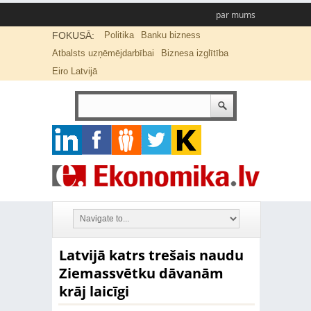
par mums
FOKUSĀ:
Politika
Banku bizness
Atbalsts uzņēmējdarbībai
Biznesa izglītība
Eiro Latvijā
Latvijā katrs trešais naudu
Ziemassvētku dāvanām
krāj laicīgi