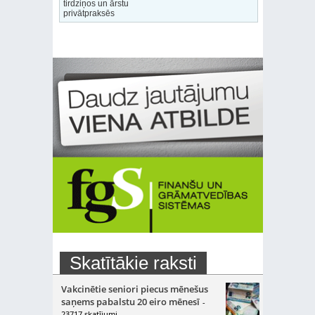
tirdziņos un ārstu
privātpraksēs
Skatītākie raksti
Vakcinētie seniori piecus mēnešus
saņems pabalstu 20 eiro mēnesī
-
23717 skatījumi