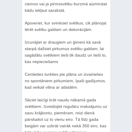
ciemos vai ja pirmssvētku burzmā aizmirstat
kādu iekļaut sarakstā.
Apsveriet, kur svinēsiet svētkus, cik plānojat
tērēt svētku galdam un dekorācijām.
Izrunājiet ar draugiem un ģimeni kā savā
starpā dalīsiet pirkumus svētku galdam, lai
sagādātu svētkiem tieši tik daudz un tieši to,
kas nepieciešams
Centieties turēties pie plāna un izvairieties
no spontāniem pirkumiem, īpaši gadījumos,
kad veikali vilina ar atlaidēm.
Sāciet laicīgi krāt naudu nākamā gada
svētkiem. Izveidojiet regulāru maksājumu uz
savu krājkontu, piemēram, reizi dienā
pārskaitot uz to vienu eiro. Tā līdz gada
beigām var uzkrāt vairāk nekā 350 eiro, kas