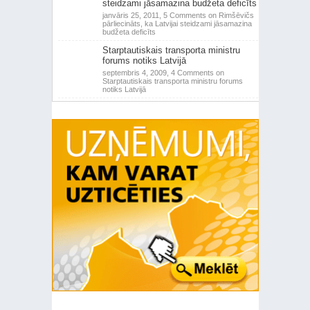
steidzami jāsamazina budžeta deficīts
janvāris 25, 2011,
5 Comments
on Rimšēvičs
pārliecināts, ka Latvijai steidzami jāsamazina
budžeta deficīts
Starptautiskais transporta ministru
forums notiks Latvijā
septembris 4, 2009,
4 Comments
on
Starptautiskais transporta ministru forums
notiks Latvijā