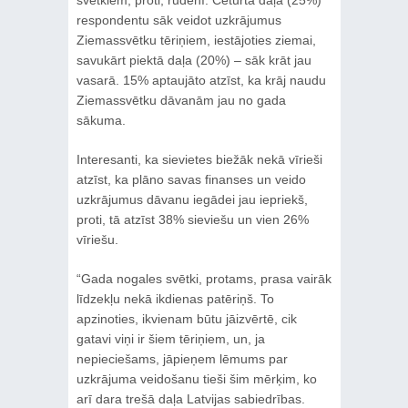
respondentu sāk veidot uzkrājumus
Ziemassvētku tēriņiem, iestājoties ziemai,
savukārt piektā daļa (20%) – sāk krāt jau
vasarā. 15% aptaujāto atzīst, ka krāj naudu
Ziemassvētku dāvanām jau no gada
sākuma.
Interesanti, ka sievietes biežāk nekā vīrieši
atzīst, ka plāno savas finanses un veido
uzkrājumus dāvanu iegādei jau iepriekš,
proti, tā atzīst 38% sieviešu un vien 26%
vīriešu.
“Gada nogales svētki, protams, prasa vairāk
līdzekļu nekā ikdienas patēriņš. To
apzinoties, ikvienam būtu jāizvērtē, cik
gatavi viņi ir šiem tēriņiem, un, ja
nepieciešams, jāpieņem lēmums par
uzkrājuma veidošanu tieši šim mērķim, ko
arī dara trešā daļa Latvijas sabiedrības.