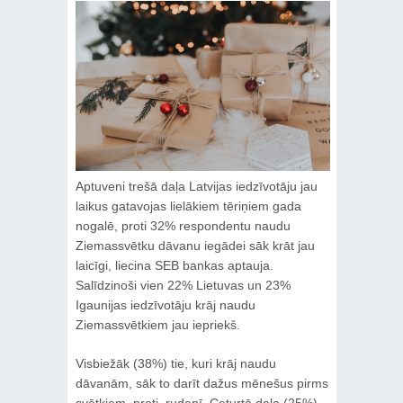
Aptuveni trešā daļa Latvijas iedzīvotāju jau
laikus gatavojas lielākiem tēriņiem gada
nogalē, proti 32% respondentu naudu
Ziemassvētku dāvanu iegādei sāk krāt jau
laicīgi, liecina SEB bankas aptauja.
Salīdzinoši vien 22% Lietuvas un 23%
Igaunijas iedzīvotāju krāj naudu
Ziemassvētkiem jau iepriekš.
Visbiežāk (38%) tie, kuri krāj naudu
dāvanām, sāk to darīt dažus mēnešus pirms
svētkiem, proti, rudenī. Ceturtā daļa (25%)