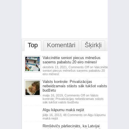
Top
Komentāri
Šķirkļi
Vakcinētie seniori piecus mēnešus
saņems pabalstu 20 eiro mēnesī
oktobris 13, 2021,
Comments Off
on Vakcinētie
seniori piecus mēnešus saņems pabalstu 20
eiro mēnesī
Valsts kontrole: Privatizācijas
nebeidzamais stāsts sāk tukšot valsts
budžetu
maijs 16, 2019,
Comments Off
on Valsts
kontrole: Privatizācijas nebeidzamais stāsts
sāk tukšot valsts budžetu
Algu kāpumu makā nejūt
jūlijs 16, 2013,
48 Comments
on Algu kāpumu
makā nejūt
Rimšēvičs pārliecināts, ka Latvijai