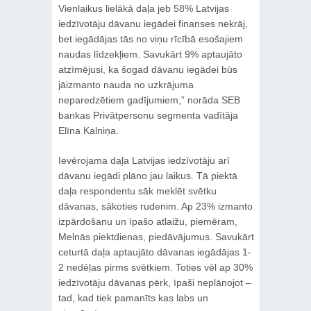
Vienlaikus lielākā daļa jeb 58% Latvijas
iedzīvotāju dāvanu iegādei finanses nekrāj,
bet iegādājas tās no viņu rīcībā esošajiem
naudas līdzekļiem. Savukārt 9% aptaujāto
atzīmējusi, ka šogad dāvanu iegādei būs
jāizmanto nauda no uzkrājuma
neparedzētiem gadījumiem,” norāda SEB
bankas Privātpersonu segmenta vadītāja
Elīna Kalniņa.
Ievērojama daļa Latvijas iedzīvotāju arī
dāvanu iegādi plāno jau laikus. Tā piektā
daļa respondentu sāk meklēt svētku
dāvanas, sākoties rudenim. Ap 23% izmanto
izpārdošanu un īpašo atlaižu, piemēram,
Melnās piektdienas, piedāvājumus. Savukārt
ceturtā daļa aptaujāto dāvanas iegādājas 1-
2 nedēļas pirms svētkiem. Toties vēl ap 30%
iedzīvotāju dāvanas pērk, īpaši neplānojot –
tad, kad tiek pamanīts kas labs un