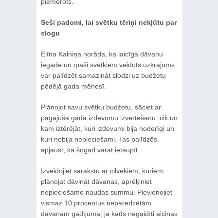
piemērots.
Seši padomi, lai svētku tēriņi nekļūtu par
slogu
Elīna Kalniņa norāda, ka laicīga dāvanu
iegāde un īpaši svētkiem veidots uzkrājums
var palīdzēt samazināt slodzi uz budžetu
pēdējā gada mēnesī.
Plānojot savu svētku budžetu, sāciet ar
pagājušā gada izdevumu izvērtēšanu: cik un
kam iztērējāt, kuri izdevumi bija noderīgi un
kuri nebija nepieciešami. Tas palīdzēs
apjaust, kā šogad varat ietaupīt.
Izveidojiet sarakstu ar cilvēkiem, kuriem
plānojat dāvināt dāvanas, aprēķiniet
nepieciešamo naudas summu. Pievienojiet
vismaz 10 procentus neparedzētām
dāvanām gadījumā, ja kāds negaidīti aicinās