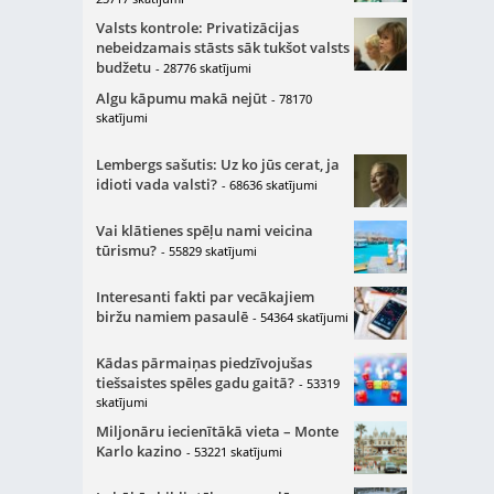
Valsts kontrole: Privatizācijas
nebeidzamais stāsts sāk tukšot valsts
budžetu
- 28776 skatījumi
Algu kāpumu makā nejūt
- 78170
skatījumi
Lembergs sašutis: Uz ko jūs cerat, ja
idioti vada valsti?
- 68636 skatījumi
Vai klātienes spēļu nami veicina
tūrismu?
- 55829 skatījumi
Interesanti fakti par vecākajiem
biržu namiem pasaulē
- 54364 skatījumi
Kādas pārmaiņas piedzīvojušas
tiešsaistes spēles gadu gaitā?
- 53319
skatījumi
Miljonāru iecienītākā vieta – Monte
Karlo kazino
- 53221 skatījumi