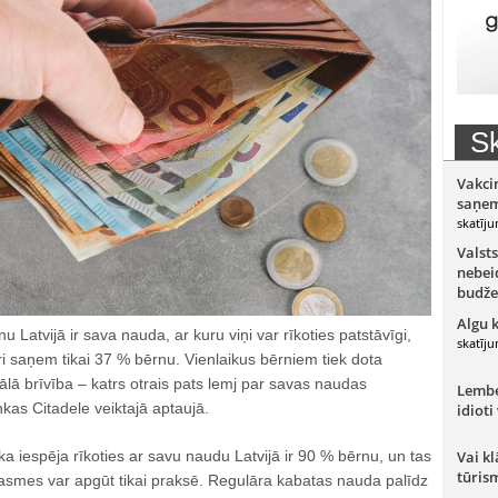
Sk
Vakci
saņem
skatīju
Valsts
nebeid
budže
Algu 
 Latvijā ir sava nauda, ar kuru viņi var rīkoties patstāvīgi,
skatīju
i saņem tikai 37 % bērnu. Vienlaikus bērniem tiek dota
siālā brīvība – katrs otrais pats lemj par savas naudas
Lember
kas Citadele veiktajā aptaujā.
idioti
 ka iespēja rīkoties ar savu naudu Latvijā ir 90 % bērnu, un tas
Vai kl
tūris
 prasmes var apgūt tikai praksē. Regulāra kabatas nauda palīdz