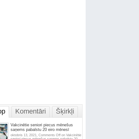
op
Komentāri
Šķirkļi
Vakcinētie seniori piecus mēnešus
saņems pabalstu 20 eiro mēnesī
oktobris 13, 2021,
Comments Off
on Vakcinētie
seniori piecus mēnešus saņems pabalstu 20