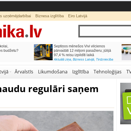
ts uzņēmējdarbībai
Biznesa izglītība
Eiro Latvijā
lai,
Septiņos mēnešos Vivi vilcienos
s budžetu?
pārvadāti 12 miljoni pasažieru; jūlijā
97,4 % reisu izpildīti laikā
Aktuālā ziņa
,
Bizness Latvijā
,
Tirdzniecība
vijā
Ārvalstīs
Likumdošana
Izglītība
Tehnoloģijas
T
 naudu regulāri saņem