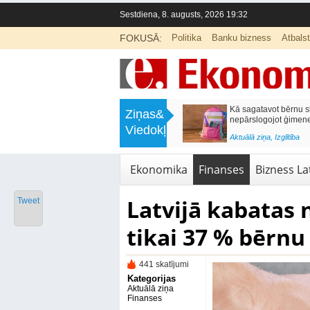
Sestdiena, 8. augusts, 2026 19:32
FOKUSĀ:
Politika
Banku bizness
Atbals
>
Labklājības ministrija rosina reformēt
Kā sagatavot bērnu sko
Ziņas&
un būtiski uzlabot vecāku pabalstu
nepārslogojot ģimene
Viedokļi
<
Aktuālā ziņa
,
Ekonomika
Aktuālā ziņa
,
Izglītība
Ekonomika
Finanses
Bizness Lat
Latvijā kabatas
Tweet
tikai 37 % bērnu
441 skatījumi
Kategorijas
Aktuālā ziņa
Finanses