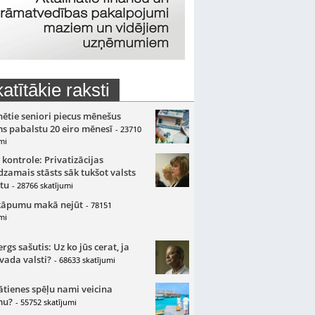
atītākie raksti
nētie seniori piecus mēnešus
s pabalstu 20 eiro mēnesī
- 23710
mi
 kontrole: Privatizācijas
zamais stāsts sāk tukšot valsts
tu
- 28766 skatījumi
kāpumu makā nejūt
- 78151
mi
gs sašutis: Uz ko jūs cerat, ja
 vada valsti?
- 68633 skatījumi
ātienes spēļu nami veicina
mu?
- 55752 skatījumi