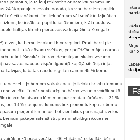
nas pamatus, jo tā ļauj rēķināties ar noteiktu summu un
Intere
ekus 24 % aptaujāto vecāku norāda, ka viņu bērniem papildu
namie
t arī citi ienākumi. Tas liek bērnam vēl vairāk iedziļināties
 izlemt, ko iesākt ar papildu ienākumiem, krāt naudu vai
Kādas
tadele Baltijas klientu pieredzes vadītāja Ginta Zemgale.
tiešsa
skatīju
%) atzīst, ka bērnu ienākumi ir neregulāri. Proti, bērni pie
Miljo
ai saņemot to kā dāvanu svētkos, par palīdzību mājas darbos
Karlo
 darbu u.tml. Savukārt katram desmitajam skolas vecuma
 nav savas naudas vispār. Igaunijā kopējā situācija ir ļoti
Labāk
skatīju
ā no Latvijas, kabatas naudu regulāri saņem 45 % bērnu.
u tendenci – jo bērnam vairāk gadu, jo lielāku brīvību lēmumu
F
 dod vecāki. Tomēr neatkarīgi no bērna vecuma vairāk nekā
cāku iesaistās atvases lēmumos par naudas tērēšanu – 24 %
us, bet 13 % gadījumu lēmums tiek pieņemts kopā ar bērnu.
 pašam pieņemt lēmumus, bet vienlaikus pārrunājot izvēles
 bērnam pakāpeniski attīstīt prasmi atbildīgi rīkoties ar
emgale.
ka vairāk nekā puse vecāku – 66 % ikdienā seko līdzi bērnu