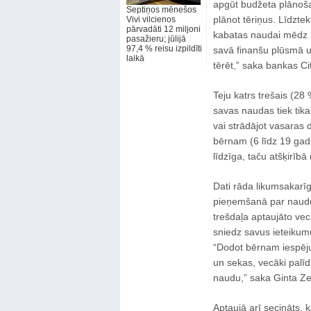
apgūt budžeta plānoša
Septiņos mēnešos
plānot tēriņus. Līdzt
Vivi vilcienos
pārvadāti 12 miljoni
kabatas naudai mēdz bū
pasažieru; jūlijā
97,4 % reisu izpildīti
savā finanšu plūsmā un
laikā
tērēt,” saka bankas Ci
Teju katrs trešais (28 
savas naudas tiek tik
vai strādājot vasaras
bērnam (6 līdz 19 gadi)
līdzīga, taču atšķirīb
Dati rāda likumsakarīg
pieņemšanā par naudu
trešdaļa aptaujāto ve
sniedz savus ieteikum
“Dodot bērnam iespēju
un sekas, vecāki palīdz
naudu,” saka Ginta Z
Aptaujā arī secināts, 