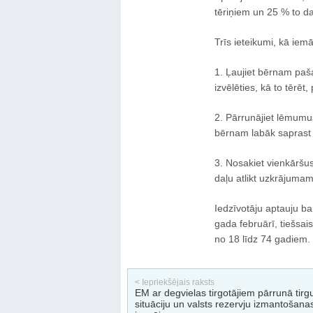
tēriņiem un 25 % to da
Trīs ieteikumi, kā iem
1. Ļaujiet bērnam paš
izvēlēties, kā to tērē
2. Pārrunājiet lēmumu
bērnam labāk saprast
3. Nosakiet vienkāršu
daļu atlikt uzkrājuma
Iedzīvotāju aptauju b
gada februārī, tiešsai
no 18 līdz 74 gadiem.
< Iepriekšējais raksts
EM ar degvielas tirgotājiem pārrunā tirg
situāciju un valsts rezervju izmantošana