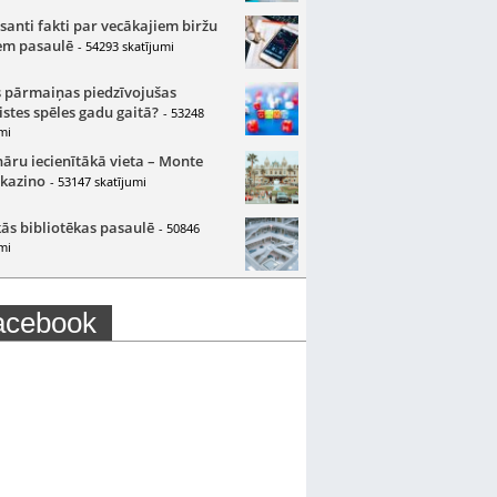
santi fakti par vecākajiem biržu
m pasaulē
- 54293 skatījumi
 pārmaiņas piedzīvojušas
istes spēles gadu gaitā?
- 53248
mi
nāru iecienītākā vieta – Monte
 kazino
- 53147 skatījumi
ās bibliotēkas pasaulē
- 50846
mi
acebook