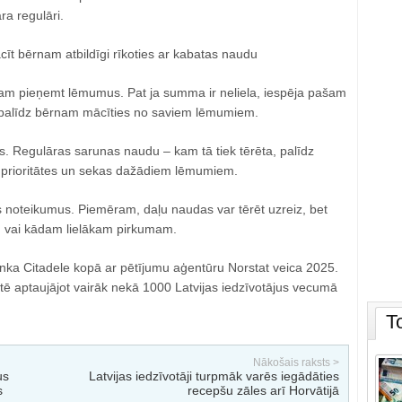
ra regulāri.
ācīt bērnam atbildīgi rīkoties ar kabatas naudu
am pieņemt lēmumus. Pat ja summa ir neliela, iespēja pašam
t, palīdz bērnam mācīties no saviem lēmumiem.
s. Regulāras sarunas naudu – kam tā tiek tērēta, palīdz
 prioritātes un sekas dažādiem lēmumiem.
s noteikumus. Piemēram, daļu naudas var tērēt uzreiz, bet
m vai kādam lielākam pirkumam.
anka Citadele kopā ar pētījumu aģentūru Norstat veica 2025.
stē aptaujājot vairāk nekā 1000 Latvijas iedzīvotājus vecumā
T
Nākošais raksts >
us
Latvijas iedzīvotāji turpmāk varēs iegādāties
s
recepšu zāles arī Horvātijā