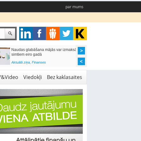
par mums
Naudas glabāšana mājās var izmaksāt
Katrs desmitais mājok
simtiem eiro gadā
pieteikums tiek noraid
kredītvēstures dēļ
Aktuālā ziņa
,
Finanses
Aktuālā ziņa
,
Finanses
V&Video
Viedokļi
Bez kaklasaites