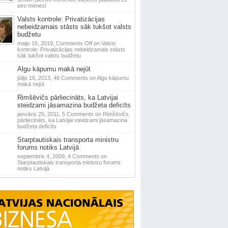
eiro mēnesī
Valsts kontrole: Privatizācijas
nebeidzamais stāsts sāk tukšot valsts
budžetu
maijs 16, 2019,
Comments Off
on Valsts
kontrole: Privatizācijas nebeidzamais stāsts
sāk tukšot valsts budžetu
Algu kāpumu makā nejūt
jūlijs 16, 2013,
48 Comments
on Algu kāpumu
makā nejūt
Rimšēvičs pārliecināts, ka Latvijai
steidzami jāsamazina budžeta deficīts
janvāris 25, 2011,
5 Comments
on Rimšēvičs
pārliecināts, ka Latvijai steidzami jāsamazina
budžeta deficīts
Starptautiskais transporta ministru
forums notiks Latvijā
septembris 4, 2009,
4 Comments
on
Starptautiskais transporta ministru forums
notiks Latvijā