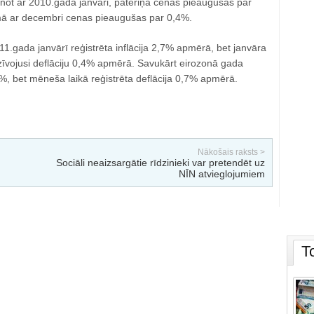
zinot ar 2010.gada janvāri, patēriņa cenas pieaugušas par
mā ar decembri cenas pieaugušas par 0,4%.
.gada janvārī reģistrēta inflācija 2,7% apmērā, bet janvāra
īvojusi deflāciju 0,4% apmērā. Savukārt eirozonā gada
3%, bet mēneša laikā reģistrēta deflācija 0,7% apmērā.
Nākošais raksts >
Sociāli neaizsargātie rīdzinieki var pretendēt uz
NĪN atvieglojumiem
T