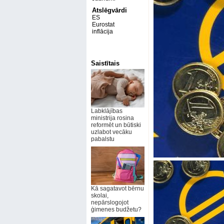
Atslēgvārdi
ES
Eurostat
inflācija
Saistītais
Labklājības
ministrija rosina
reformēt un būtiski
uzlabot vecāku
pabalstu
Kā sagatavot bērnu
skolai,
nepārslogojot
ģimenes budžetu?