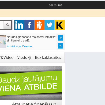
par mums
Naudas glabāšana mājās var izmaksāt
Katrs desmitais mājok
simtiem eiro gadā
pieteikums tiek noraid
kredītvēstures dēļ
Aktuālā ziņa
,
Finanses
Aktuālā ziņa
,
Finanses
V&Video
Viedokļi
Bez kaklasaites