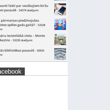
santi fakti par vecākajiem biržu
m pasaulē
- 54374 skatījumi
 pārmaiņas piedzīvojušas
istes spēles gadu gaitā?
- 53328
mi
nāru iecienītākā vieta – Monte
 kazino
- 53230 skatījumi
ās bibliotēkas pasaulē
- 50933
mi
acebook