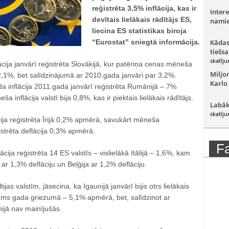
reģistrēta 3,5% inflācija, kas ir
Intere
devītais lielākais rādītājs ES,
namie
liecina ES statistikas biroja
“Eurostat” sniegtā informācija.
Kādas
tiešsa
skatīju
ācija janvārī reģistrēta Slovākijā, kur patēriņa cenas mēneša
Miljo
2,1%, bet salīdzinājumā ar 2010.gada janvāri par 3,2%.
Karlo
da inflācija 2011.gada janvārī reģistrēta Rumānijā – 7%
 inflācija valstī bija 0,8%, kas ir piektais lielākais rādītājs.
Labāk
skatīju
ija reģistrēta Īrijā 0,2% apmērā, savukārt mēneša
ģistrēta deflācija 0,3% apmērā.
F
cija reģistrēta 14 ES valstīs – vislielākā Itālijā – 1,6%, kam
ar 1,3% deflāciju un Beļģija ar 1,2% deflāciju.
jas valstīm, jāsecina, ka Igaunijā janvārī bijis otrs lielākais
ms gada griezumā – 5,1% apmērā, bet, salīdzinot ar
ijā nav mainījušās.