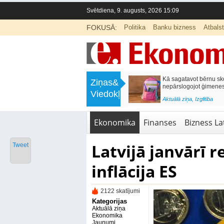
Svētdiena, 9. augusts, 2026 15:09
FOKUSĀ:
Politika
Banku bizness
Atbals
>
Labklājības ministrija rosina reformēt
Kā sagatavot bērnu sko
Ziņas&
un būtiski uzlabot vecāku pabalstu
nepārslogojot ģimene
Viedokļi
<
Aktuālā ziņa
,
Ekonomika
Aktuālā ziņa
,
Izglītība
Ekonomika
Finanses
Bizness Lat
Latvijā janvārī r
Tweet
inflācija ES
2122 skatījumi
Kategorijas
Aktuālā ziņa
Ekonomika
Jaunumi