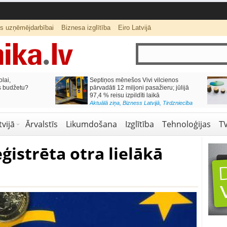
ts uzņēmējdarbībai
Biznesa izglītība
Eiro Latvijā
lai,
Septiņos mēnešos Vivi vilcienos
s budžetu?
pārvadāti 12 miljoni pasažieru; jūlijā
97,4 % reisu izpildīti laikā
Aktuālā ziņa
,
Bizness Latvijā
,
Tirdzniecība
vijā
Ārvalstīs
Likumdošana
Izglītība
Tehnoloģijas
T
eģistrēta otra lielākā