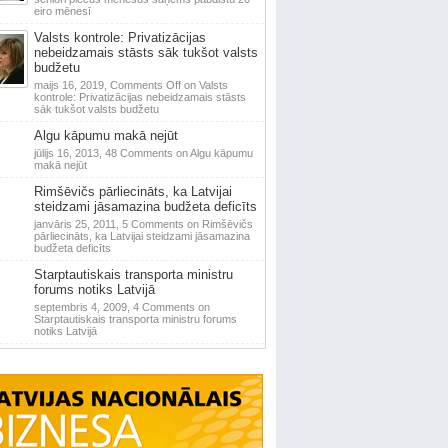
eiro mēnesī
Valsts kontrole: Privatizācijas
nebeidzamais stāsts sāk tukšot valsts
budžetu
maijs 16, 2019,
Comments Off
on Valsts
kontrole: Privatizācijas nebeidzamais stāsts
sāk tukšot valsts budžetu
Algu kāpumu makā nejūt
jūlijs 16, 2013,
48 Comments
on Algu kāpumu
makā nejūt
Rimšēvičs pārliecināts, ka Latvijai
steidzami jāsamazina budžeta deficīts
janvāris 25, 2011,
5 Comments
on Rimšēvičs
pārliecināts, ka Latvijai steidzami jāsamazina
budžeta deficīts
Starptautiskais transporta ministru
forums notiks Latvijā
septembris 4, 2009,
4 Comments
on
Starptautiskais transporta ministru forums
notiks Latvijā