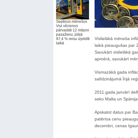
Septiņos mēnešos
Vivi vilcienos
pārvadāti 12 miljoni
pasažieru; jūlijā
Vislielākā mēneša infl
97,4 % reisu izpildīti
laikā
laikā pieaugušas par 
Savukārt vislielākā ga
apmērā, savukārt mēneša
Vismazākā gada inflāc
salīdzinājumā Īrijā re
2011.gada janvārī deflā
seko Malta un Spānija 
Apskatot datus par Balti
patēriņa cenu pieaugu
decembri, cenas Igaun