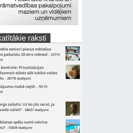
atītākie raksti
nētie seniori piecus mēnešus
s pabalstu 20 eiro mēnesī
- 23719
mi
 kontrole: Privatizācijas
zamais stāsts sāk tukšot valsts
tu
- 28778 skatījumi
kāpumu makā nejūt
- 78173
mi
gs sašutis: Uz ko jūs cerat, ja
 vada valsti?
- 68637 skatījumi
ātienes spēļu nami veicina
mu?
- 55839 skatījumi