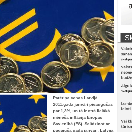
Sk
Vakci
saņem
skatīju
Valsts
nebeid
budže
Algu 
skatīju
Patēriņa cenas Latvijā
Lember
2011.gada janvārī pieaugušas
idioti
par 1,3%, un tā ir otrā lielākā
mēneša inflācija Eiropas
Vai kl
Savienībā (ES). Salīdzinot ar
tūris
pagājušā gada janvāri, Latvijā