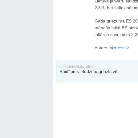
Lietuvā janvārī, salīd
2,8%, bet salīdzināju
Gada griezumā ES 2011
mēneša laikā ES piedz
inflācija sasniedza 2,
Autors:
bizness.lv
< Iepriekšējais raksts
Raidījums: Budžetu griezīs vēl