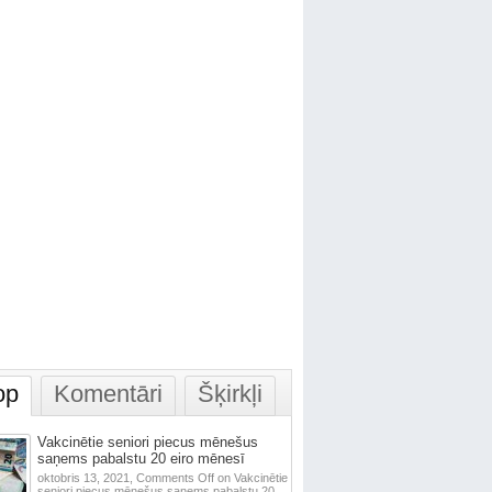
op
Komentāri
Šķirkļi
Vakcinētie seniori piecus mēnešus
saņems pabalstu 20 eiro mēnesī
oktobris 13, 2021,
Comments Off
on Vakcinētie
seniori piecus mēnešus saņems pabalstu 20