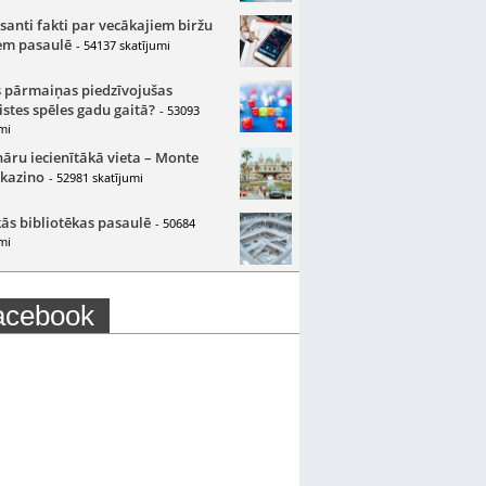
santi fakti par vecākajiem biržu
m pasaulē
- 54137 skatījumi
 pārmaiņas piedzīvojušas
istes spēles gadu gaitā?
- 53093
mi
nāru iecienītākā vieta – Monte
 kazino
- 52981 skatījumi
ās bibliotēkas pasaulē
- 50684
mi
acebook