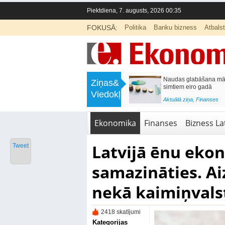
Piektdiena, 7. augusts, 2026 00:35
FOKUSĀ:
Politika
Banku bizness
Atbals
>
Septiņos mēnešos Vivi vilcienos
Naudas glabāšana māj
Ziņas&
pārvadāti 12 miljoni pasažieru; jūlijā
simtiem eiro gadā
Viedokļi
97,4 % reisu izpildīti laikā
<
Aktuālā ziņa
,
Finanses
Aktuālā ziņa
,
Bizness Latvijā
,
Tirdzniecība
Ekonomika
Finanses
Bizness Lat
Latvijā ēnu eko
Tweet
samazināties. Ai
nekā kaimiņvals
2418 skatījumi
Kategorijas