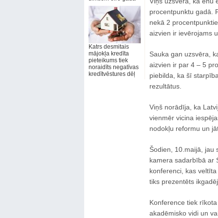
Viņš uzsvēra, ka ēnu 
procentpunktu gadā. P
nekā 2 procentpunktie
aizvien ir ievērojams
Katrs desmitais
mājokļa kredīta
Sauka gan uzsvēra, ka
pieteikums tiek
aizvien ir par 4 – 5 p
noraidīts negatīvas
kredītvēstures dēļ
piebilda, ka šī starp
rezultātus.
Viņš norādīja, ka Latv
vienmēr vicina iespēja
nodokļu reformu un j
Šodien, 10.maijā, jau 
kamera sadarbībā ar SS
konferenci, kas veltīt
tiks prezentēts ikgadē
Konference tiek rīkot
akadēmisko vidi un val