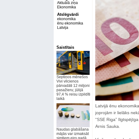
Aktuālā ziņa
Ekonomika
Atslēgvārdi
ekonomika
ēnu ekonomika
Latvija
Saistītais
Septiņos mēnešos
Vivi vilcienos
pārvadāti 12 miljoni
pasažieru; jūlijā
97,4 % reisu izpildīti
laikā
Latvijā ēnu ekonomika 
joprojām ir lielāks nek
“SSE Riga” Ilgtspējīg
Arnis Sauka.
Naudas glabāšana
mājās var izmaksāt
simtiem eiro gadā