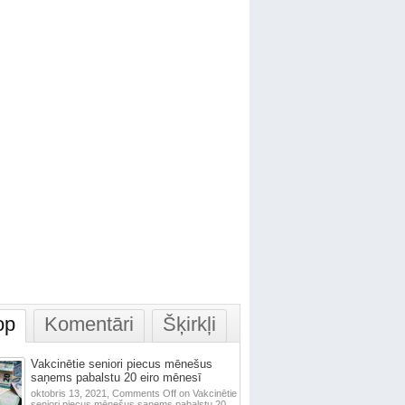
op
Komentāri
Šķirkļi
Vakcinētie seniori piecus mēnešus
saņems pabalstu 20 eiro mēnesī
oktobris 13, 2021,
Comments Off
on Vakcinētie
seniori piecus mēnešus saņems pabalstu 20