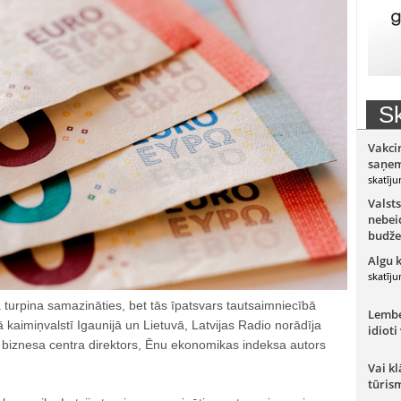
Sk
Vakci
saņem
skatīju
Valsts
nebeid
budže
Algu 
skatīju
turpina samazināties, bet tās īpatsvars tautsaimniecībā
Lember
ā kaimiņvalstī Igaunijā un Lietuvā, Latvijas Radio norādīja
idioti
a biznesa centra direktors, Ēnu ekonomikas indeksa autors
Vai kl
tūris