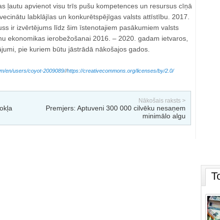
as ļautu apvienot visu trīs pušu kompetences un resursus cīņā
vecinātu labklājīas un konkurētspējīgas valsts attīstību. 2017.
ss ir izvērtējums līdz šim īstenotajiem pasākumiem valsts
nu ekonomikas ierobežošanai 2016. – 2020. gadam ietvaros,
nājumi, pie kuriem būtu jāstrādā nākošajos gados.
com/en/users/coyot-2009089/
/
https://creativecommons.org/licenses/by/2.0/
Nākošais raksts >
okļa
Premjers: Aptuveni 300 000 cilvēku nesaņem
minimālo algu
T