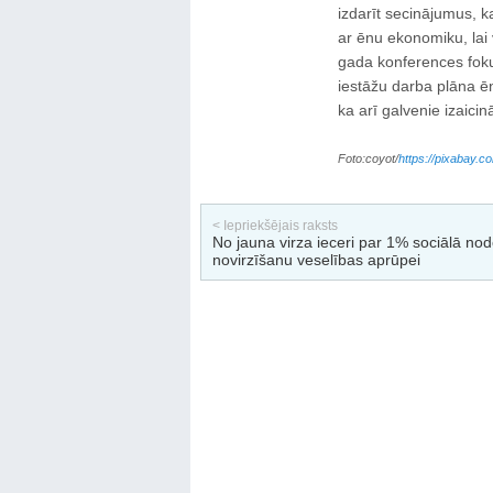
izdarīt secinājumus, k
ar ēnu ekonomiku, lai 
gada konferences foku
iestāžu darba plāna ē
ka arī galvenie izaici
Foto:coyot/
https://pixabay.
< Iepriekšējais raksts
No jauna virza ieceri par 1% sociālā nod
novirzīšanu veselības aprūpei