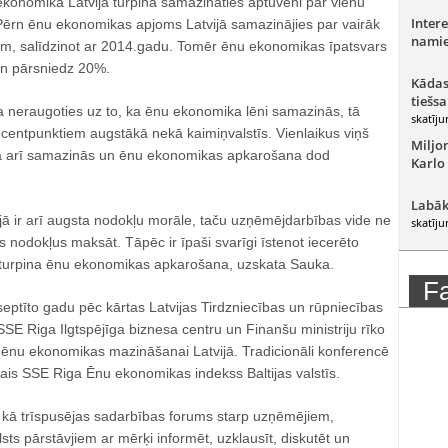
ekonomika Latvija turpina samazināties aptuveni par vienu
Intere
ērn ēnu ekonomikas apjoms Latvijā samazinājies par vairāk
namie
m, salīdzinot ar 2014.gadu. Tomēr ēnu ekonomikas īpatsvars
 un pārsniedz 20%.
Kādas
tiešsa
 neraugoties uz to, ka ēnu ekonomika lēni samazinās, tā
skatīju
rocentpunktiem augstākā nekā kaimiņvalstīs. Vienlaikus viņš
Miljo
ība arī samazinās un ēnu ekonomikas apkarošana dod
Karlo
Labāk
ijā ir arī augsta nodokļu morāle, taču uzņēmējdarbības vide ne
skatīju
s nodokļus maksāt. Tāpēc ir īpaši svarīgi īstenot iecerēto
āturpina ēnu ekonomikas apkarošana, uzskata Sauka.
F
septīto gadu pēc kārtas Latvijas Tirdzniecības un rūpniecības
E Riga Ilgtspējīga biznesa centru un Finanšu ministriju rīko
a ēnu ekonomikas mazināšanai Latvijā. Tradicionāli konferencē
jais SSE Riga Ēnu ekonomikas indekss Baltijas valstīs.
a kā trīspusējas sadarbības forums starp uzņēmējiem,
sts pārstāvjiem ar mērķi informēt, uzklausīt, diskutēt un