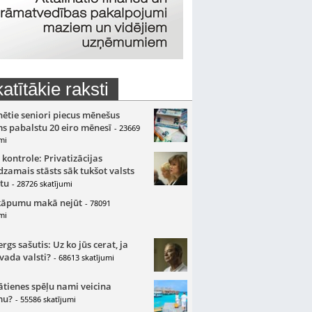
atītākie raksti
nētie seniori piecus mēnešus
s pabalstu 20 eiro mēnesī
- 23669
mi
 kontrole: Privatizācijas
zamais stāsts sāk tukšot valsts
tu
- 28726 skatījumi
kāpumu makā nejūt
- 78091
mi
gs sašutis: Uz ko jūs cerat, ja
 vada valsti?
- 68613 skatījumi
ātienes spēļu nami veicina
mu?
- 55586 skatījumi