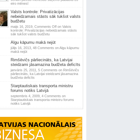
eiro mēnesī
Valsts kontrole: Privatizācijas
nebeidzamais stāsts sāk tukšot valsts
budžetu
maijs 16, 2019,
Comments Off
on Valsts
kontrole: Privatizācijas nebeidzamais stāsts
sāk tukšot valsts budžetu
Algu kāpumu makā nejūt
jūlijs 16, 2013,
48 Comments
on Algu kāpumu
makā nejūt
Rimšēvičs pārliecināts, ka Latvijai
steidzami jāsamazina budžeta deficīts
janvāris 25, 2011,
5 Comments
on Rimšēvičs
pārliecināts, ka Latvijai steidzami jāsamazina
budžeta deficīts
Starptautiskais transporta ministru
forums notiks Latvijā
septembris 4, 2009,
4 Comments
on
Starptautiskais transporta ministru forums
notiks Latvijā