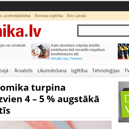
ts uzņēmējdarbībai
Biznesa izglītība
Eiro Latvijā
ās var izmaksāt
Katrs desmitais mājokļa kredīta
pieteikums tiek noraidīts negatīvas
kredītvēstures dēļ
Aktuālā ziņa
,
Finanses
vijā
Ārvalstīs
Likumdošana
Izglītība
Tehnoloģijas
T
nomika turpina
zvien 4 – 5 % augstākā
tīs