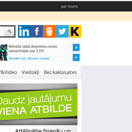
par mums
Mēneša laikā degvielas cenas
Rīgas pašvaldības sko
samazinājās par 3,5%
pieejamas 192 vietas 
Aktuālā ziņa
,
Bizness Latvijā
Aktuālā ziņa
,
Izglītība
V&Video
Viedokļi
Bez kaklasaites