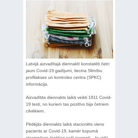
Latvijā aizvadītajā diennaktī konstatēti četri
jauni Covid-19 gadījumi, liecina Slimību
profilakses un kontroles centra (SPKC)
informācija.
Aizvadītās diennakts laikā veikti 1911 Covid-
19 testi, no kuriem tas pozitīvs bija četriem
cilvēkiem.
Pēdējās diennakts laikā stacionēts viens
pacients ar Covid-19, kamēr kopumā
stacionāros ārstējas seši pacienti – to vidū