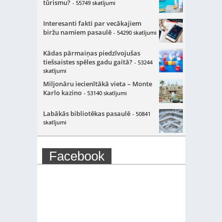
tūrismu?
- 55749 skatījumi
Interesanti fakti par vecākajiem
biržu namiem pasaulē
- 54290 skatījumi
Kādas pārmaiņas piedzīvojušas
tiešsaistes spēles gadu gaitā?
- 53244
skatījumi
Miljonāru iecienītākā vieta – Monte
Karlo kazino
- 53140 skatījumi
Labākās bibliotēkas pasaulē
- 50841
skatījumi
Facebook