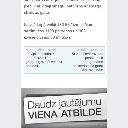
pieci ir ar vidēji smagu, bet viens ar smagu
slimības gaitu.
Latvijā kopā veikti 133 557 izmeklējumi,
saslimušas 1108 personas un 903
izveseļojušās, 30 mirušas.
< Iepriekšējais raksts
Nākošais raksts >
Latvijā konstatēti 6
SPKC: Piesardzības
jauni Covid-19
pasākumi ir
gadījumi; miruši vēl divi
neatņemama
pacienti
sastāvdaļa šā gada
Jāņu svinībām