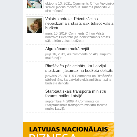
oktobris 13, 2021,
Comments Off
on Vakcinētie
seniori piecus mēnešus saņems pabalstu 20
eiro mēnesī
Valsts kontrole: Privatizācijas
nebeidzamais stāsts sāk tukšot valsts
budžetu
maijs 16, 2019,
Comments Off
on Valsts
kontrole: Privatizācijas nebeidzamais stāsts
sāk tukšot valsts budžetu
Algu kāpumu makā nejūt
jūlijs 16, 2013,
48 Comments
on Algu kāpumu
makā nejūt
Rimšēvičs pārliecināts, ka Latvijai
steidzami jāsamazina budžeta deficīts
janvāris 25, 2011,
5 Comments
on Rimšēvičs
pārliecināts, ka Latvijai steidzami jāsamazina
budžeta deficīts
Starptautiskais transporta ministru
forums notiks Latvijā
septembris 4, 2009,
4 Comments
on
Starptautiskais transporta ministru forums
notiks Latvijā