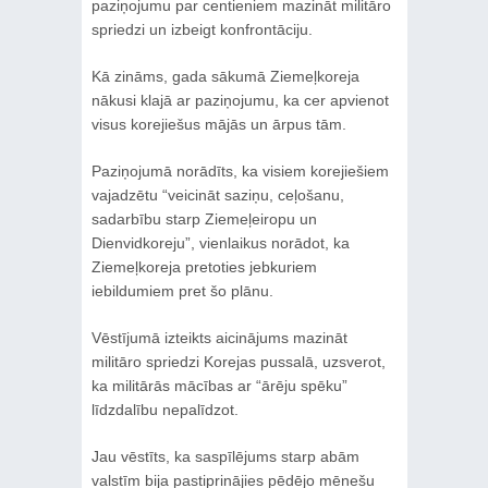
paziņojumu par centieniem mazināt militāro
spriedzi un izbeigt konfrontāciju.
Kā zināms, gada sākumā Ziemeļkoreja
nākusi klajā ar paziņojumu, ka cer apvienot
visus korejiešus mājās un ārpus tām.
Paziņojumā norādīts, ka visiem korejiešiem
vajadzētu “veicināt saziņu, ceļošanu,
sadarbību starp Ziemeļeiropu un
Dienvidkoreju”, vienlaikus norādot, ka
Ziemeļkoreja pretoties jebkuriem
iebildumiem pret šo plānu.
Vēstījumā izteikts aicinājums mazināt
militāro spriedzi Korejas pussalā, uzsverot,
ka militārās mācības ar “ārēju spēku”
līdzdalību nepalīdzot.
Jau vēstīts, ka saspīlējums starp abām
valstīm bija pastiprinājies pēdējo mēnešu