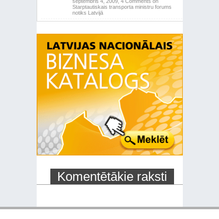
septembris 4, 2009,
4 Comments
on
Starptautiskais transporta ministru forums
notiks Latvijā
Komentētākie raksti