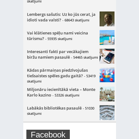
skatījumi
Lembergs sašutis: Uz ko jūs cerat, ja
idioti vada valsti?
- 68643 skatījumi
Vai klātienes spēļu nami veicina
tūrismu?
- 55935 skatījumi
Interesanti fakti par vecākajiem
biržu namiem pasaulē
- 54465 skatījumi
Kādas pārmaiņas piedzīvojušas
tiešsaistes spēles gadu gaitā?
- 53419
skatījumi
Miljonāru iecienītākā vieta – Monte
Karlo kazino
- 53326 skatījumi
Labākās bibliotēkas pasaulē
- 51030
skatījumi
Facebook