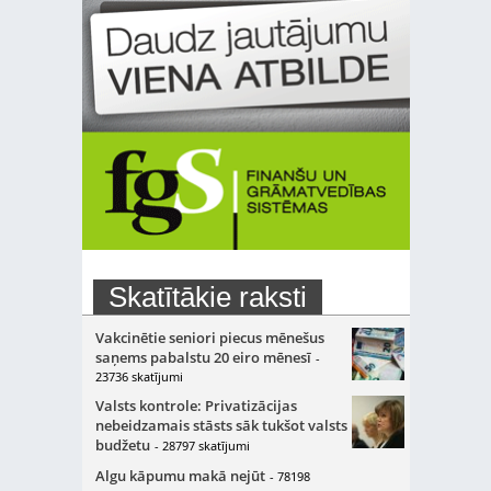
Skatītākie raksti
Vakcinētie seniori piecus mēnešus
saņems pabalstu 20 eiro mēnesī
-
23736 skatījumi
Valsts kontrole: Privatizācijas
nebeidzamais stāsts sāk tukšot valsts
budžetu
- 28797 skatījumi
Algu kāpumu makā nejūt
- 78198