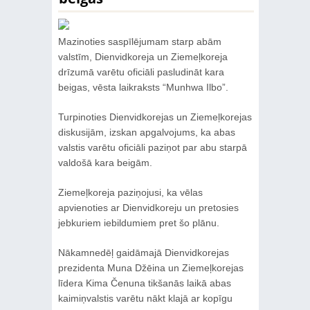
Mazinoties saspīlējumam starp abām
valstīm, Dienvidkoreja un Ziemeļkoreja
drīzumā varētu oficiāli pasludināt kara
beigas, vēsta laikraksts “Munhwa Ilbo”.
Turpinoties Dienvidkorejas un Ziemeļkorejas
diskusijām, izskan apgalvojums, ka abas
valstis varētu oficiāli paziņot par abu starpā
valdošā kara beigām.
Ziemeļkoreja paziņojusi, ka vēlas
apvienoties ar Dienvidkoreju un pretosies
jebkuriem iebildumiem pret šo plānu.
Nākamnedēļ gaidāmajā Dienvidkorejas
prezidenta Muna Džēina un Ziemeļkorejas
līdera Kima Čenuna tikšanās laikā abas
kaimiņvalstis varētu nākt klajā ar kopīgu