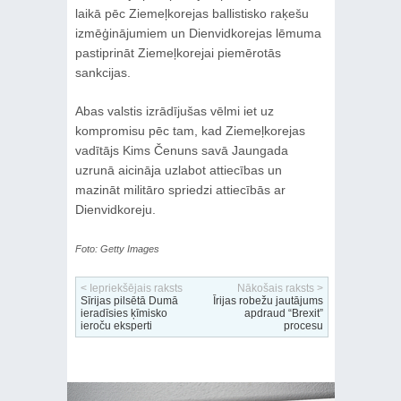
laikā pēc Ziemeļkorejas ballistisko raķešu
izmēģinājumiem un Dienvidkorejas lēmuma
pastiprināt Ziemeļkorejai piemērotās
sankcijas.
Abas valstis izrādījušas vēlmi iet uz
kompromisu pēc tam, kad Ziemeļkorejas
vadītājs Kims Čenuns savā Jaungada
uzrunā aicināja uzlabot attiecības un
mazināt militāro spriedzi attiecībās ar
Dienvidkoreju.
Foto: Getty Images
< Iepriekšējais raksts
Nākošais raksts >
Sīrijas pilsētā Dumā
Īrijas robežu jautājums
ieradīsies ķīmisko
apdraud “Brexit”
ieroču eksperti
procesu