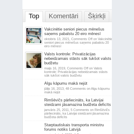
Top
Komentāri
Šķirkļi
Vakcinētie seniori piecus mēnešus
saņems pabalstu 20 eiro mēnesī
oktobris 13, 2021,
Comments Off
on Vakcinētie
seniori piecus mēnešus saņems pabalstu 20
eiro mēnesī
Valsts kontrole: Privatizācijas
nebeidzamais stāsts sāk tukšot valsts
budžetu
maijs 16, 2019,
Comments Off
on Valsts
kontrole: Privatizācijas nebeidzamais stāsts
sāk tukšot valsts budžetu
Algu kāpumu makā nejūt
jūlijs 16, 2013,
48 Comments
on Algu kāpumu
makā nejūt
Rimšēvičs pārliecināts, ka Latvijai
steidzami jāsamazina budžeta deficīts
janvāris 25, 2011,
5 Comments
on Rimšēvičs
pārliecināts, ka Latvijai steidzami jāsamazina
budžeta deficīts
Starptautiskais transporta ministru
forums notiks Latvijā