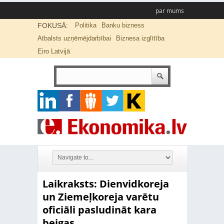
par mums
FOKUSĀ:
Politika
Banku bizness
Atbalsts uzņēmējdarbībai
Biznesa izglītība
Eiro Latvijā
Laikraksts: Dienvidkoreja
un Ziemeļkoreja varētu
oficiāli pasludināt kara
beigas