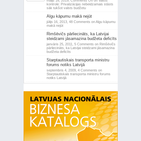
maijs 16, 2019,
Comments Off
on Valsts
kontrole: Privatizācijas nebeidzamais stāsts
sāk tukšot valsts budžetu
Algu kāpumu makā nejūt
jūlijs 16, 2013,
48 Comments
on Algu kāpumu
makā nejūt
Rimšēvičs pārliecināts, ka Latvijai
steidzami jāsamazina budžeta deficīts
janvāris 25, 2011,
5 Comments
on Rimšēvičs
pārliecināts, ka Latvijai steidzami jāsamazina
budžeta deficīts
Starptautiskais transporta ministru
forums notiks Latvijā
septembris 4, 2009,
4 Comments
on
Starptautiskais transporta ministru forums
notiks Latvijā