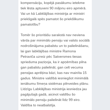
kompensāciju, kopējā pasākumu ietekme
tiek lēsta aptuveni 90 miljonu eiro apmērā.
Vai un kā Labklājības ministrija ar ministri
priekšgalā spēs pamatot šo priekšlikumu
pamatotību?
Tomēr šo prioritāšu sarakstā nav neviena
vārda par minimālo pensiju vai valsts sociālā
nodrošinājuma pabalstu un to palielināšanu,
lai gan labklājības ministre Ramona
Petraviča uzreiz pēc Satversmes tiesas
sprieduma paziņoja, ka ir apņēmības pilna
gan pabalstu palielināt, gan celt vecuma
pensijas aprēķina bāzi, kas nav mainīta 15
gadus. Ministre valdībā iesniegšot minimālā
ienākumu līmeņa sistēmas pilnveides plānu.
Līdzīgu Labklājības ministrija iesniedza jau
pagājušajā gadā, aicinot valdību šo
minimālo pensiju palielināt līdz 99 eiro.
Valdība to neatbalstīja.