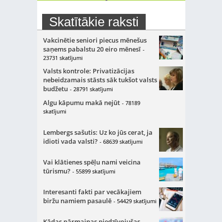
Skatītākie raksti
Vakcinētie seniori piecus mēnešus
saņems pabalstu 20 eiro mēnesī
-
23731 skatījumi
Valsts kontrole: Privatizācijas
nebeidzamais stāsts sāk tukšot valsts
budžetu
- 28791 skatījumi
Algu kāpumu makā nejūt
- 78189
skatījumi
Lembergs sašutis: Uz ko jūs cerat, ja
idioti vada valsti?
- 68639 skatījumi
Vai klātienes spēļu nami veicina
tūrismu?
- 55899 skatījumi
Interesanti fakti par vecākajiem
biržu namiem pasaulē
- 54429 skatījumi
Kādas pārmaiņas piedzīvojušas