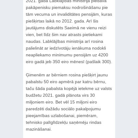
2021. gada Labklājības ministrija piedāvā
pakāpenisku piemaksu nodrošināšanu pie
tām vecuma un invaliditātes pensijām, kuras
piešķirtas laikā no 2012. gada. Arī šis
jautājums diskutēts Saeimā ne vienu reizi
vien, bet līdz šim nav atrasts pietiekami
naudas. Labklājības ministrija arī rosina
palielināt ar iedzīvotāju ienākuma nodokli
neapliekamo minimumu pensijām uz 4200
eiro gadā jeb 350 eiro mēnesī (pašlaik 300).
Ģimenēm ar bērniem rosina piešķirt jaunu
pabalstu 50 eiro apmērā par katru bērnu,
taču šāda pabalsta kopējā ietekme uz valsts
budžetu 2021. gadā plānota virs 30
miljoniem eiro. Bet vēl 15 miljoni eiro
paredzēti dažādu sociālo pakalpojumu
pieejamības uzlabošanai, piemēram,
tehnisko palīglīdzekļu saņēmēju rindas
mazināšanai.