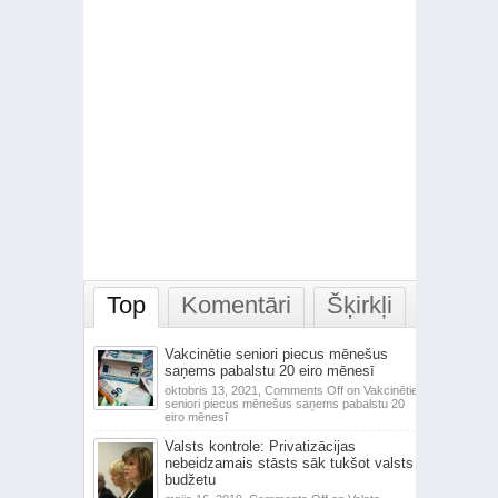
Top
Komentāri
Šķirkļi
Vakcinētie seniori piecus mēnešus
saņems pabalstu 20 eiro mēnesī
oktobris 13, 2021,
Comments Off
on Vakcinētie
seniori piecus mēnešus saņems pabalstu 20
eiro mēnesī
Valsts kontrole: Privatizācijas
nebeidzamais stāsts sāk tukšot valsts
budžetu