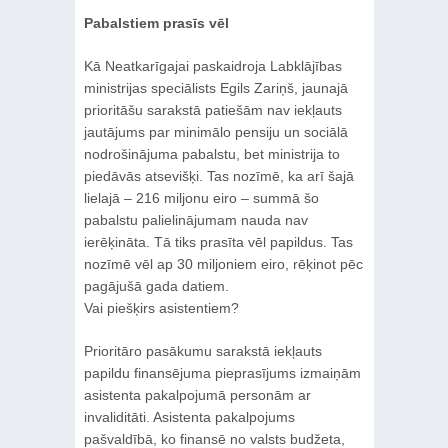
Pabalstiem prasīs vēl
Kā Neatkarīgajai paskaidroja Labklājības
ministrijas speciālists Egils Zariņš, jaunajā
prioritāšu sarakstā patiešām nav iekļauts
jautājums par minimālo pensiju un sociālā
nodrošinājuma pabalstu, bet ministrija to
piedāvās atsevišķi. Tas nozīmē, ka arī šajā
lielajā – 216 miljonu eiro – summā šo
pabalstu palielinājumam nauda nav
ierēķināta. Tā tiks prasīta vēl papildus. Tas
nozīmē vēl ap 30 miljoniem eiro, rēķinot pēc
pagājušā gada datiem.
Vai piešķirs asistentiem?
Prioritāro pasākumu sarakstā iekļauts
papildu finansējuma pieprasījums izmaiņām
asistenta pakalpojumā personām ar
invaliditāti. Asistenta pakalpojums
pašvaldībā, ko finansē no valsts budžeta,