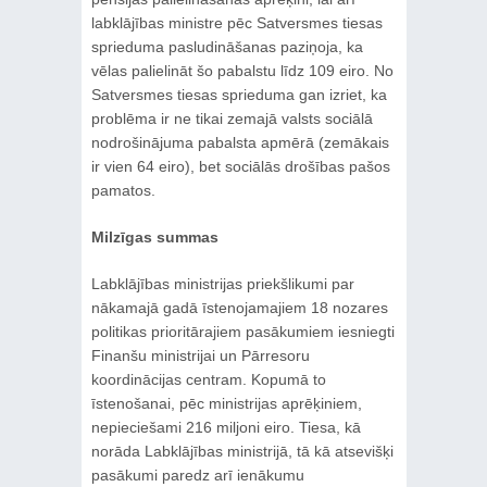
labklājības ministre pēc Satversmes tiesas
sprieduma pasludināšanas paziņoja, ka
vēlas palielināt šo pabalstu līdz 109 eiro. No
Satversmes tiesas sprieduma gan izriet, ka
problēma ir ne tikai zemajā valsts sociālā
nodrošinājuma pabalsta apmērā (zemākais
ir vien 64 eiro), bet sociālās drošības pašos
pamatos.
Milzīgas summas
Labklājības ministrijas priekšlikumi par
nākamajā gadā īstenojamajiem 18 nozares
politikas prioritārajiem pasākumiem iesniegti
Finanšu ministrijai un Pārresoru
koordinācijas centram. Kopumā to
īstenošanai, pēc ministrijas aprēķiniem,
nepieciešami 216 miljoni eiro. Tiesa, kā
norāda Labklājības ministrijā, tā kā atsevišķi
pasākumi paredz arī ienākumu