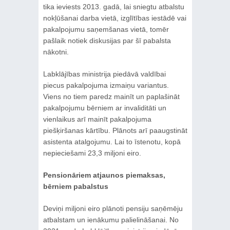
tika ieviests 2013. gadā, lai sniegtu atbalstu
nokļūšanai darba vietā, izglītības iestādē vai
pakalpojumu saņemšanas vietā, tomēr
pašlaik notiek diskusijas par šī pabalsta
nākotni.
Labklājības ministrija piedāvā valdībai
piecus pakalpojuma izmaiņu variantus.
Viens no tiem paredz mainīt un paplašināt
pakalpojumu bērniem ar invaliditāti un
vienlaikus arī mainīt pakalpojuma
piešķiršanas kārtību. Plānots arī paaugstināt
asistenta atalgojumu. Lai to īstenotu, kopā
nepieciešami 23,3 miljoni eiro.
Pensionāriem atjaunos piemaksas,
bērniem pabalstus
Deviņi miljoni eiro plānoti pensiju saņēmēju
atbalstam un ienākumu palielināšanai. No