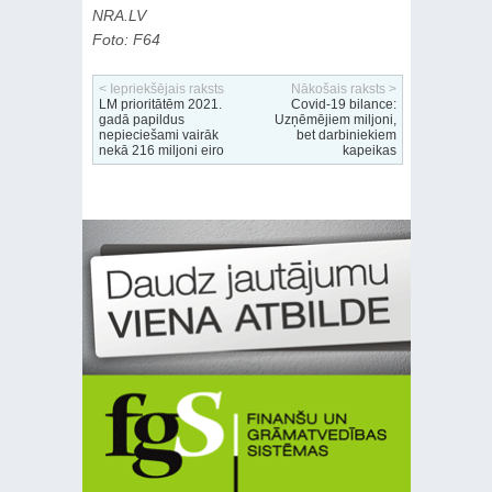
NRA.LV
Foto: F64
< Iepriekšējais raksts
Nākošais raksts >
LM prioritātēm 2021.
Covid-19 bilance:
gadā papildus
Uzņēmējiem miljoni,
nepieciešami vairāk
bet darbiniekiem
nekā 216 miljoni eiro
kapeikas