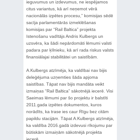
ieguvumus un izdevumus, ne iespējamos
citus variantus, kā arī neņemot vērā
nacionālās izpētes procesu,” komisijas sēdē
sacīja parlamentārās izmeklēšanas
komisijas par “Rail Baltica” projekta
īstenošanu vadītājs Andris Kulbergs un
uzsvēra, ka šādi nepārdomāti lēmumi valsti
padara par ķīlnieku, kā arī rada riskus valsts
finansiālajai stabilitātei un saistībām.
A.Kulbergs atzīmēja, ka valdībai nav bijis
deleģējuma uzņemties šāda apjoma
saistības. Tāpat nav bijis mandāta veikt
izmaiņas “Rail Baltica” sākotnējā iecerē. Visi
Saeimas lēmumi par šo projektu ir balstīti
2011.gada izpētes dokumentos, kuros
norādīts, ka trase ies caur Rīgu bez citām
papildu stacijām. Tāpat A.Kulbergs atzīmēja,
ka valdība 2016.gadā izdevusi rīkojumu par
būtiskām izmaiņām sākotnējā projekta
iecerē.