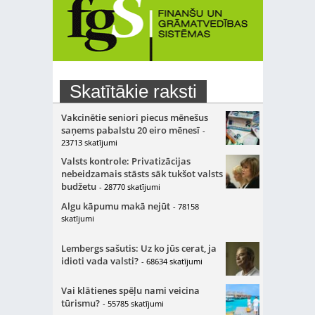
Skatītākie raksti
Vakcinētie seniori piecus mēnešus
saņems pabalstu 20 eiro mēnesī
-
23713 skatījumi
Valsts kontrole: Privatizācijas
nebeidzamais stāsts sāk tukšot valsts
budžetu
- 28770 skatījumi
Algu kāpumu makā nejūt
- 78158
skatījumi
Lembergs sašutis: Uz ko jūs cerat, ja
idioti vada valsti?
- 68634 skatījumi
Vai klātienes spēļu nami veicina
tūrismu?
- 55785 skatījumi