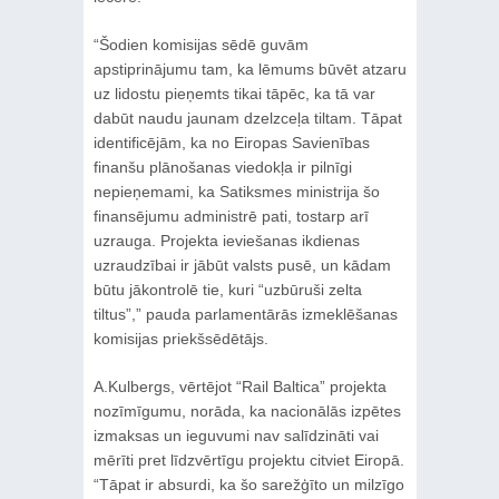
“Šodien komisijas sēdē guvām
apstiprinājumu tam, ka lēmums būvēt atzaru
uz lidostu pieņemts tikai tāpēc, ka tā var
dabūt naudu jaunam dzelzceļa tiltam. Tāpat
identificējām, ka no Eiropas Savienības
finanšu plānošanas viedokļa ir pilnīgi
nepieņemami, ka Satiksmes ministrija šo
finansējumu administrē pati, tostarp arī
uzrauga. Projekta ieviešanas ikdienas
uzraudzībai ir jābūt valsts pusē, un kādam
būtu jākontrolē tie, kuri “uzbūruši zelta
tiltus”,” pauda parlamentārās izmeklēšanas
komisijas priekšsēdētājs.
A.Kulbergs, vērtējot “Rail Baltica” projekta
nozīmīgumu, norāda, ka nacionālās izpētes
izmaksas un ieguvumi nav salīdzināti vai
mērīti pret līdzvērtīgu projektu citviet Eiropā.
“Tāpat ir absurdi, ka šo sarežģīto un milzīgo