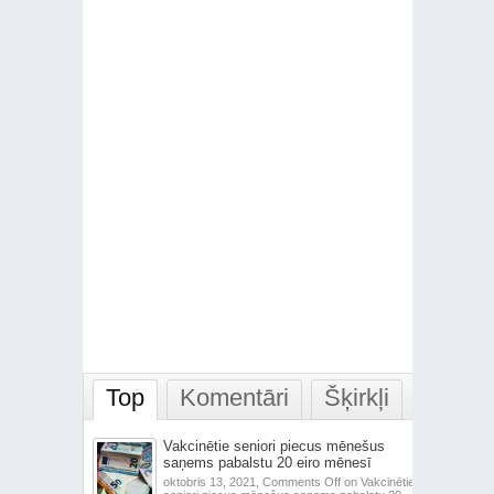
Top
Komentāri
Šķirkļi
Vakcinētie seniori piecus mēnešus
saņems pabalstu 20 eiro mēnesī
oktobris 13, 2021,
Comments Off
on Vakcinētie