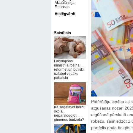
Aktuālā ziņa
Finanses
Atslēgvārdi
Saistītais
Labklājības
ministrija rosina
reformēt un būtiski
uzlabot vecāku
pabalstu
Patērētāju tiesību aiz
Kā sagatavot bērnu
atgūšanas nozari 2025.
skolai,
atgūšanā pārskatā anal
nepārslogojot
ģimenes budžetu?
robežu, sasniedzot 1,0
portfelis gada beigās 