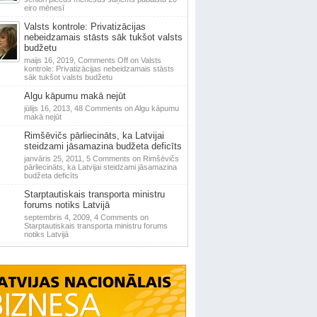
eiro mēnesī
Valsts kontrole: Privatizācijas
nebeidzamais stāsts sāk tukšot valsts
budžetu
maijs 16, 2019,
Comments Off
on Valsts
kontrole: Privatizācijas nebeidzamais stāsts
sāk tukšot valsts budžetu
Algu kāpumu makā nejūt
jūlijs 16, 2013,
48 Comments
on Algu kāpumu
makā nejūt
Rimšēvičs pārliecināts, ka Latvijai
steidzami jāsamazina budžeta deficīts
janvāris 25, 2011,
5 Comments
on Rimšēvičs
pārliecināts, ka Latvijai steidzami jāsamazina
budžeta deficīts
Starptautiskais transporta ministru
forums notiks Latvijā
septembris 4, 2009,
4 Comments
on
Starptautiskais transporta ministru forums
notiks Latvijā