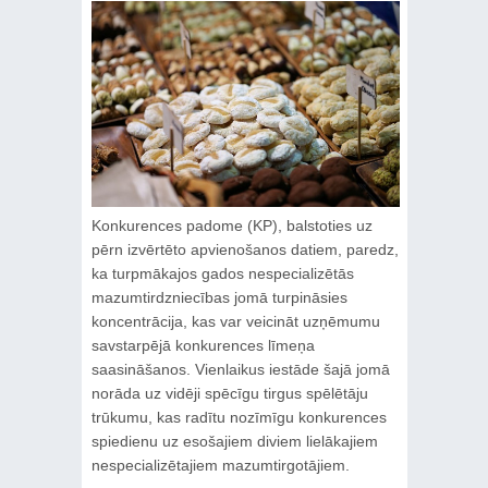
Konkurences padome (KP), balstoties uz
pērn izvērtēto apvienošanos datiem, paredz,
ka turpmākajos gados nespecializētās
mazumtirdzniecības jomā turpināsies
koncentrācija, kas var veicināt uzņēmumu
savstarpējā konkurences līmeņa
saasināšanos. Vienlaikus iestāde šajā jomā
norāda uz vidēji spēcīgu tirgus spēlētāju
trūkumu, kas radītu nozīmīgu konkurences
spiedienu uz esošajiem diviem lielākajiem
nespecializētajiem mazumtirgotājiem.