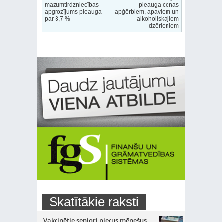
mazumtirdzniecības
pieauga cenas
apgrozījums pieauga
apģērbiem, apaviem un
par 3,7 %
alkoholiskajiem
dzērieniem
Skatītākie raksti
Vakcinētie seniori piecus mēnešus