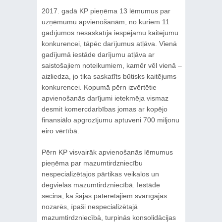
2017. gadā KP pieņēma 13 lēmumus par
uzņēmumu apvienošanām, no kuriem 11
gadījumos nesaskatīja iespējamu kaitējumu
konkurencei, tāpēc darījumus atļāva. Vienā
gadījumā iestāde darījumu atļāva ar
saistošajiem noteikumiem, kamēr vēl vienā –
aizliedza, jo tika saskatīts būtisks kaitējums
konkurencei. Kopumā pērn izvērtētie
apvienošanās darījumi ietekmēja vismaz
desmit komercdarbības jomas ar kopējo
finansiālo apgrozījumu aptuveni 700 miljonu
eiro vērtībā.
Pērn KP visvairāk apvienošanās lēmumus
pieņēma par mazumtirdzniecību
nespecializētajos pārtikas veikalos un
degvielas mazumtirdzniecībā. Iestāde
secina, ka šajās patērētajiem svarīgajās
nozarēs, īpaši nespecializētajā
mazumtirdzniecībā, turpinās konsolidācijas