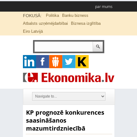
par mums
FOKUSĀ:
Politika
Banku bizness
Atbalsts uzņēmējdarbībai
Biznesa izglītība
Eiro Latvijā
KP prognozē konkurences
saasināšanos
mazumtirdzniecībā