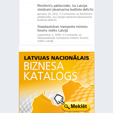
Rimšēvičs pārliecināts, ka Latvijai
steidzami jāsamazina budžeta deficīts
janvāris 25, 2011,
5 Comments
on Rimšēvičs
pārliecināts, ka Latvijai steidzami jāsamazina
budžeta deficīts
Starptautiskais transporta ministru
forums notiks Latvijā
septembris 4, 2009,
4 Comments
on
Starptautiskais transporta ministru forums
notiks Latvijā