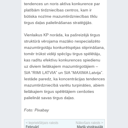
tendences un noris aktīva konkurence par
platībām tirdzniecības centros, kam ir
būtiska nozīme mazumtirdzniecības tīklu
tirgus daļas palielināšanas stratēģijās.
Vienlaikus KP norāda, ka pašreizējā tirgus
struktūrā vērojama mazāko nespecializēto
mazumtirgotāju konkurētspējas stiprināšana,
tomēr trūkst vidēji spēcīgu tirgus spēlētāju,
kas radītu efektīvu konkurences spiedienu
uz diviem lielākajiem mazumtirgotājiem –
SIA “RIMI LATVIA” un SIA “MAXIMA Latvija”.
Iestāde paredz, ka koncentrācijas tendences
mazumtirdzniecībā varētu turpināties, abiem
lielākajiem tirgus spēlētājiem cenšoties
palielināt savas tirgus daļas.
Foto: Pixabay
< Iepriekšējais raksts
Nākošais raksts >
Februārī
Martā visstraujāk