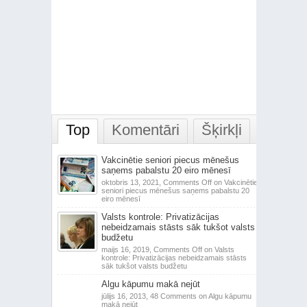
Top
Komentāri
Šķirkļi
Vakcinētie seniori piecus mēnešus
saņems pabalstu 20 eiro mēnesī
oktobris 13, 2021,
Comments Off
on Vakcinētie
seniori piecus mēnešus saņems pabalstu 20
eiro mēnesī
Valsts kontrole: Privatizācijas
nebeidzamais stāsts sāk tukšot valsts
budžetu
maijs 16, 2019,
Comments Off
on Valsts
kontrole: Privatizācijas nebeidzamais stāsts
sāk tukšot valsts budžetu
Algu kāpumu makā nejūt
jūlijs 16, 2013,
48 Comments
on Algu kāpumu
makā nejūt