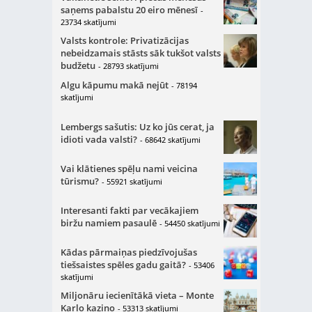
saņems pabalstu 20 eiro mēnesī
-
23734 skatījumi
Valsts kontrole: Privatizācijas
nebeidzamais stāsts sāk tukšot valsts
budžetu
- 28793 skatījumi
Algu kāpumu makā nejūt
- 78194
skatījumi
Lembergs sašutis: Uz ko jūs cerat, ja
idioti vada valsti?
- 68642 skatījumi
Vai klātienes spēļu nami veicina
tūrismu?
- 55921 skatījumi
Interesanti fakti par vecākajiem
biržu namiem pasaulē
- 54450 skatījumi
Kādas pārmaiņas piedzīvojušas
tiešsaistes spēles gadu gaitā?
- 53406
skatījumi
Miljonāru iecienītākā vieta – Monte
Karlo kazino
- 53313 skatījumi