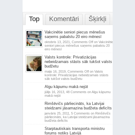
Top
Komentāri
Šķirkļi
Vakcinētie seniori piecus mēnešus
saņems pabalstu 20 eiro mēnesī
oktobris 13, 2021,
Comments Off
on Vakcinētie
seniori piecus mēnešus saņems pabalstu 20
eiro mēnesī
Valsts kontrole: Privatizācijas
nebeidzamais stāsts sāk tukšot valsts
budžetu
maijs 16, 2019,
Comments Off
on Valsts
kontrole: Privatizācijas nebeidzamais stāsts
sāk tukšot valsts budžetu
Algu kāpumu makā nejūt
jūlijs 16, 2013,
48 Comments
on Algu kāpumu
makā nejūt
Rimšēvičs pārliecināts, ka Latvijai
steidzami jāsamazina budžeta deficīts
janvāris 25, 2011,
5 Comments
on Rimšēvičs
pārliecināts, ka Latvijai steidzami jāsamazina
budžeta deficīts
Starptautiskais transporta ministru
forums notiks Latvijā