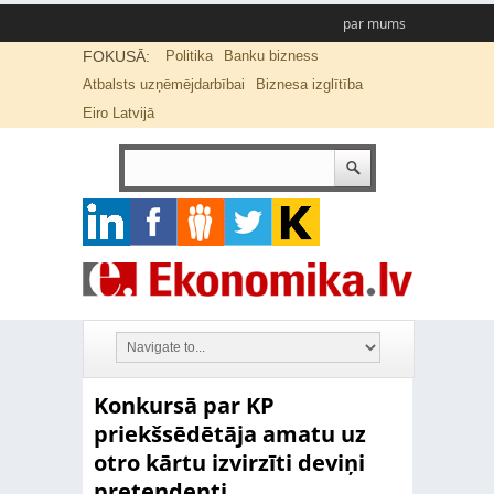
par mums
FOKUSĀ:
Politika
Banku bizness
Atbalsts uzņēmējdarbībai
Biznesa izglītība
Eiro Latvijā
Konkursā par KP
priekšsēdētāja amatu uz
otro kārtu izvirzīti deviņi
pretendenti