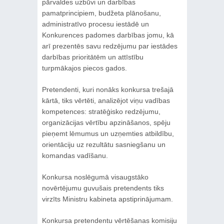
pārvaldes uzbūvi un darbības
pamatprincipiem, budžeta plānošanu,
administratīvo procesu iestādē un
Konkurences padomes darbības jomu, kā
arī prezentēs savu redzējumu par iestādes
darbības prioritātēm un attīstību
turpmākajos piecos gados.
Pretendenti, kuri nonāks konkursa trešajā
kārtā, tiks vērtēti, analizējot viņu vadības
kompetences: stratēģisko redzējumu,
organizācijas vērtību apzināšanos, spēju
pieņemt lēmumus un uzņemties atbildību,
orientāciju uz rezultātu sasniegšanu un
komandas vadīšanu.
Konkursa noslēgumā visaugstāko
novērtējumu guvušais pretendents tiks
virzīts Ministru kabineta apstiprinājumam.
Konkursa pretendentu vērtēšanas komisiju