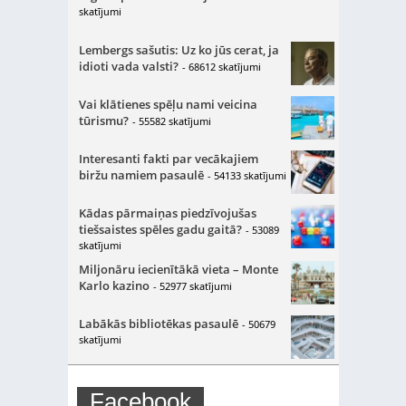
skatījumi
Lembergs sašutis: Uz ko jūs cerat, ja
idioti vada valsti?
- 68612 skatījumi
Vai klātienes spēļu nami veicina
tūrismu?
- 55582 skatījumi
Interesanti fakti par vecākajiem
biržu namiem pasaulē
- 54133 skatījumi
Kādas pārmaiņas piedzīvojušas
tiešsaistes spēles gadu gaitā?
- 53089
skatījumi
Miljonāru iecienītākā vieta – Monte
Karlo kazino
- 52977 skatījumi
Labākās bibliotēkas pasaulē
- 50679
skatījumi
Facebook