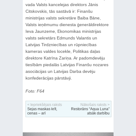
vada Valsts kancelejas direktors Jānis
Citskovskis, tās sastāvā ir: Finanšu
ministrijas valsts sekretāre Baiba Bāne,
Valsts ieņēmumu dienesta ģenerāldirektore
Ieva Jaunzeme, Ekonomikas ministrijas
valsts sekretārs Edmunds Valantis un
Latvijas Tirdzniecības un rūpniecības
kameras valdes locekle, Politikas daļas
direktore Katrīna Zariņa. Ar padomdevēju
tiesībām piedalās Latvijas Finanšu nozares
asociācijas un Latvijas Darba devēju
konfederācijas pārstāvji.
Foto: F64
< Iepriekšējais raksts
Nākošais raksts >
Sejas maskas krīt,
Restorāns “Aqua Luna”
cenas – arī
atsāk darbību