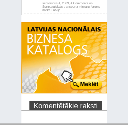
septembris 4, 2009,
4 Comments
on
Starptautiskais transporta ministru forums
notiks Latvijā
Komentētākie raksti