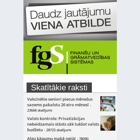
Skatītākie raksti
Vakcinētie seniori piecus mēnešus
saņems pabalstu 20 eiro mēnesī
-
23668 skatījumi
Valsts kontrole: Privatizācijas
nebeidzamais stāsts sāk tukšot valsts
budžetu
- 28725 skatījumi
Algu kāpumu makā nejūt
- 78090