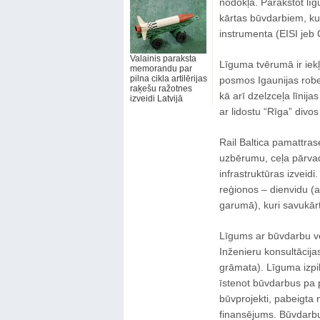
nodokļa. Parakstot līg
kārtas būvdarbiem, ku
instrumenta (EISI jeb
Valainis paraksta
Līguma tvērumā ir iek
memorandu par
pilna cikla artilērijas
posmos Igaunijas robe
raķešu ražotnes
kā arī dzelzceļa līnij
izveidi Latvijā
ar lidostu “Rīga” divos
Rail Baltica pamattra
uzbērumu, ceļa pārvadu
infrastruktūras izveidi
reģionos – dienvidu (
garumā), kuri savukārt
Līgums ar būvdarbu vei
Inženieru konsultācij
grāmata). Līguma izpild
īstenot būvdarbus pa 
būvprojekti, pabeigta
finansējums. Būvdarbu