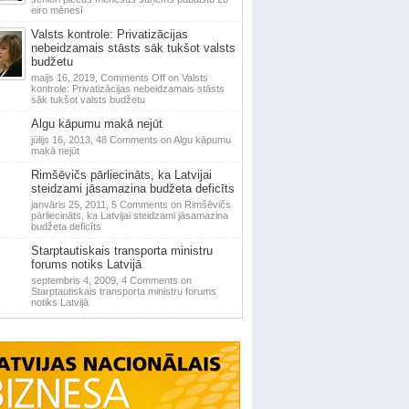
eiro mēnesī
Valsts kontrole: Privatizācijas
nebeidzamais stāsts sāk tukšot valsts
budžetu
maijs 16, 2019,
Comments Off
on Valsts
kontrole: Privatizācijas nebeidzamais stāsts
sāk tukšot valsts budžetu
Algu kāpumu makā nejūt
jūlijs 16, 2013,
48 Comments
on Algu kāpumu
makā nejūt
Rimšēvičs pārliecināts, ka Latvijai
steidzami jāsamazina budžeta deficīts
janvāris 25, 2011,
5 Comments
on Rimšēvičs
pārliecināts, ka Latvijai steidzami jāsamazina
budžeta deficīts
Starptautiskais transporta ministru
forums notiks Latvijā
septembris 4, 2009,
4 Comments
on
Starptautiskais transporta ministru forums
notiks Latvijā