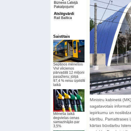
Bizness Latvijā
Pakalpojumi
Atslēgvārdi
Rail Baltica
Saistītais
Septiņos mēnešos
Vivi vilcienos
pārvadāti 12 miljoni
pasažieru; jūlijā
97,4 % reisu izpildīti
laikā
Ministru kabinetā (MK)
sagatavotais informatī
iepirkumu un noslēdza
Mēneša laikā
degvielas cenas
kārtību. Pamattrases i
samazinājās par
kārtas būvdarbu īsteno
3,5%