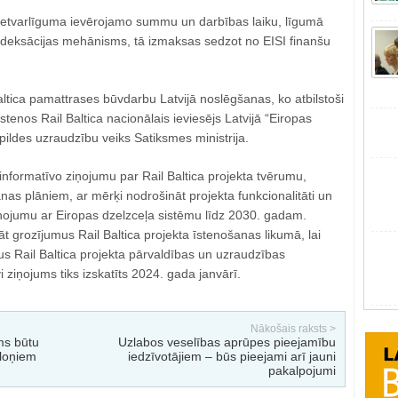
ietvarlīguma ievērojamo summu un darbības laiku, līgumā
indeksācijas mehānisms, tā izmaksas sedzot no EISI finanšu
ltica pamattrases būvdarbu Latvijā noslēgšanas, ko atbilstoši
enos Rail Baltica nacionālais ieviesējs Latvijā “Eiropas
izpildes uzraudzību veiks Satiksmes ministrija.
nformatīvo ziņojumu par Rail Baltica projekta tvērumu,
as plāniem, ar mērķi nodrošināt projekta funkcionalitāti un
enojumu ar Eiropas dzelzceļa sistēmu līdz 2030. gadam.
āt grozījumus Rail Baltica projekta īstenošanas likumā, lai
rus Rail Baltica projekta pārvaldības un uzraudzības
 ziņojums tiks izskatīts 2024. gada janvārī.
Nākošais raksts >
ms būtu
Uzlabos veselības aprūpes pieejamību
ēloņiem
iedzīvotājiem – būs pieejami arī jauni
pakalpojumi