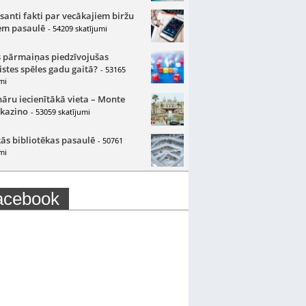
santi fakti par vecākajiem biržu
m pasaulē
- 54209 skatījumi
 pārmaiņas piedzīvojušas
istes spēles gadu gaitā?
- 53165
mi
nāru iecienītākā vieta – Monte
 kazino
- 53059 skatījumi
ās bibliotēkas pasaulē
- 50761
mi
acebook