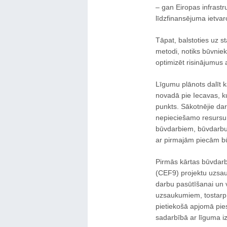
– gan Eiropas infrastr
līdzfinansējuma ietvar
Tāpat, balstoties uz st
metodi, notiks būvnieka
optimizēt risinājumus a
Līgumu plānots dalīt 
novadā pie Iecavas, ku
punkts. Sākotnējie da
nepieciešamo resursu 
būvdarbiem, būvdarbu 
ar pirmajām piecām b
Pirmās kārtas būvdarb
(CEF9) projektu uzsau
darbu pasūtīšanai un 
uzsaukumiem, tostarp
pietiekošā apjomā pies
sadarbībā ar līguma iz