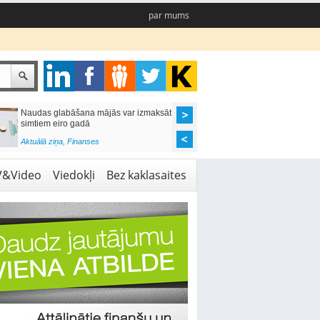
par mums
Naudas glabāšana mājās var izmaksāt
Katrs desmitais mājok
simtiem eiro gadā
pieteikums tiek noraid
kredītvēstures dēļ
Aktuālā ziņa
,
Finanses
Aktuālā ziņa
,
Finanses
V&Video
Viedokļi
Bez kaklasaites