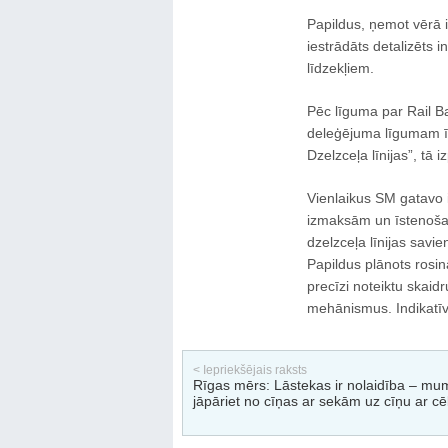
Papildus, ņemot vērā 
iestrādāts detalizēts 
līdzekļiem.
Pēc līguma par Rail Ba
deleģējuma līgumam īst
Dzelzceļa līnijas”, tā 
Vienlaikus SM gatavo i
izmaksām un īstenošan
dzelzceļa līnijas savi
Papildus plānots rosin
precīzi noteiktu skaid
mehānismus. Indikatīvi
< Iepriekšējais raksts
Rīgas mērs: Lāstekas ir nolaidība – mu
jāpāriet no cīņas ar sekām uz cīņu ar c