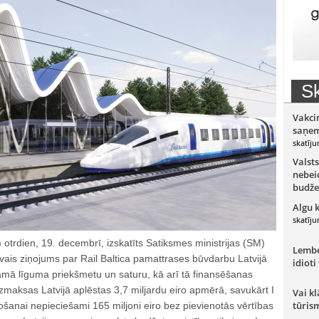
Sk
Vakci
saņem
skatīju
Valsts
nebeid
budže
Algu 
skatīju
 otrdien, 19. decembrī, izskatīts Satiksmes ministrijas (SM)
Lember
vais ziņojums par Rail Baltica pamattrases būvdarbu Latvijā
idioti
mā līguma priekšmetu un saturu, kā arī tā finansēšanas
zmaksas Latvijā aplēstas 3,7 miljardu eiro apmērā, savukārt I
Vai kl
tūris
šanai nepieciešami 165 miljoni eiro bez pievienotās vērtības