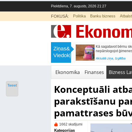
Piektdiena, 7. augusts, 2026 21:27
FOKUSĀ:
Politika
Banku bizness
Atbals
>
Labklājības ministrija rosina reformēt
Kā sagatavot bērnu sko
Ziņas&
un būtiski uzlabot vecāku pabalstu
nepārslogojot ģimene
Viedokļi
<
Aktuālā ziņa
,
Ekonomika
Aktuālā ziņa
,
Izglītība
Ekonomika
Finanses
Bizness Lat
Konceptuāli atba
Tweet
parakstīšanu par
pamattrases būv
1662 skatījumi
Kategorijas