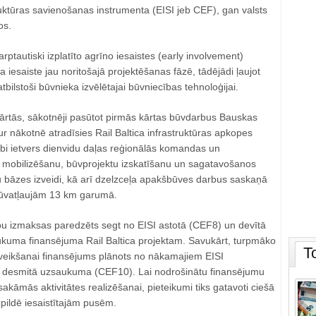
uktūras savienošanas instrumenta (EISI jeb CEF), gan valsts
os.
arptautiski izplatīto agrīno iesaistes (early involvement)
 iesaiste jau noritošajā projektēšanas fāzē, tādējādi ļaujot
tbilstoši būvnieka izvēlētajai būvniecības tehnoloģijai.
kārtās, sākotnēji pasūtot pirmās kārtas būvdarbus Bauskas
r nākotnē atradīsies Rail Baltica infrastruktūras apkopes
rbi ietvers dienvidu daļas reģionālās komandas un
mobilizēšanu, būvprojektu izskatīšanu un sagatavošanos
bāzes izveidi, kā arī dzelzceļa apakšbūves darbus saskaņā
ūvatļaujām 13 km garumā.
u izmaksas paredzēts segt no EISI astotā (CEF8) un devītā
kuma finansējuma Rail Baltica projektam. Savukārt, turpmāko
T
veikšanai finansējums plānots no nākamajiem EISI
 desmitā uzsaukuma (CEF10). Lai nodrošinātu finansējumu
akāmās aktivitātes realizēšanai, pieteikumi tiks gatavoti ciešā
pildē iesaistītajām pusēm.