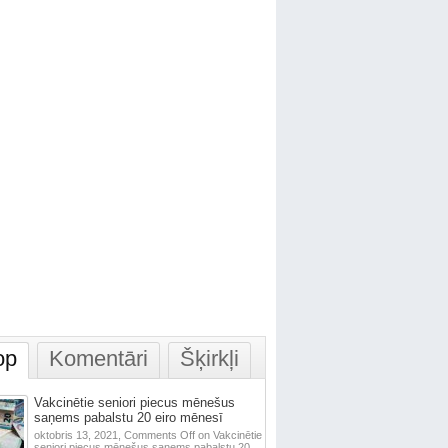
op
Komentāri
Šķirkļi
Vakcinētie seniori piecus mēnešus
saņems pabalstu 20 eiro mēnesī
oktobris 13, 2021,
Comments Off
on Vakcinētie
seniori piecus mēnešus saņems pabalstu 20