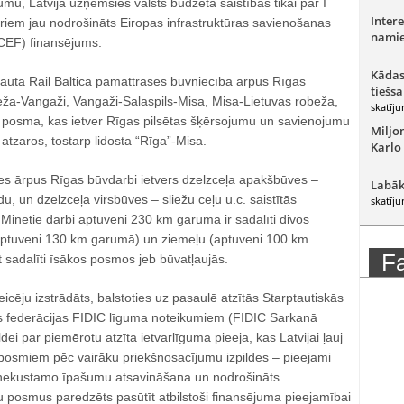
umu, Latvija uzņemsies valsts budžeta saistības tikai par I
Intere
riem jau nodrošināts Eiropas infrastruktūras savienošanas
namie
 CEF) finansējums.
Kādas
ļauta Rail Baltica pamattrases būvniecība ārpus Rīgas
tiešsa
ža-Vangaži, Vangaži-Salaspils-Misa, Misa-Lietuvas robeža,
skatīju
as posma, kas ietver Rīgas pilsētas šķērsojumu un savienojumu
Miljo
 atzaros, tostarp lidosta “Rīga”-Misa.
Karlo
ses ārpus Rīgas būvdarbi ietvers dzelzceļa apakšbūves –
Labāk
, un dzelzceļa virsbūves – sliežu ceļu u.c. saistītās
skatīju
. Minētie darbi aptuveni 230 km garumā ir sadalīti divos
aptuveni 130 km garumā) un ziemeļu (aptuveni 100 km
F
 sadalīti īsākos posmos jeb būvatļaujās.
cēju izstrādāts, balstoties uz pasaulē atzītās Starptautiskās
as federācijas FIDIC līguma noteikumiem (FIDIC Sarkanā
ei par piemērotu atzīta ietvarlīguma pieeja, kas Latvijai ļauj
posmiem pēc vairāku priekšnosacījumu izpildes – pieejami
 nekustamo īpašumu atsavināšana un nodrošināts
 posmus paredzēts pasūtīt atbilstoši finansējuma pieejamībai