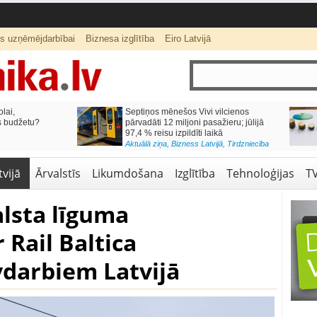
ts uzņēmējdarbībai
Biznesa izglītība
Eiro Latvijā
lai,
Septiņos mēnešos Vivi vilcienos
s budžetu?
pārvadāti 12 miljoni pasažieru; jūlijā
97,4 % reisu izpildīti laikā
Aktuālā ziņa
,
Bizness Latvijā
,
Tirdzniecība
vijā
Ārvalstīs
Likumdošana
Izglītība
Tehnoloģijas
T
lsta līguma
 Rail Baltica
darbiem Latvijā