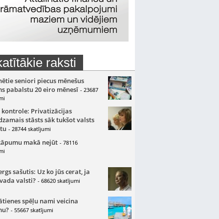
atītākie raksti
nētie seniori piecus mēnešus
s pabalstu 20 eiro mēnesī
- 23687
mi
 kontrole: Privatizācijas
zamais stāsts sāk tukšot valsts
tu
- 28744 skatījumi
kāpumu makā nejūt
- 78116
mi
gs sašutis: Uz ko jūs cerat, ja
 vada valsti?
- 68620 skatījumi
ātienes spēļu nami veicina
mu?
- 55667 skatījumi