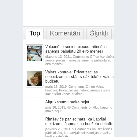
Top
Komentāri
Šķirkļi
Vakcinētie seniori piecus mēnešus
saņems pabalstu 20 eiro mēnesī
oktobris 13, 2021,
Comments Off
on Vakcinētie
seniori piecus mēnešus saņems pabalstu 20
eiro mēnesī
Valsts kontrole: Privatizācijas
nebeidzamais stāsts sāk tukšot valsts
budžetu
maijs 16, 2019,
Comments Off
on Valsts
kontrole: Privatizācijas nebeidzamais stāsts
sāk tukšot valsts budžetu
Algu kāpumu makā nejūt
jūlijs 16, 2013,
48 Comments
on Algu kāpumu
makā nejūt
Rimšēvičs pārliecināts, ka Latvijai
steidzami jāsamazina budžeta deficīts
janvāris 25, 2011,
5 Comments
on Rimšēvičs
pārliecināts, ka Latvijai steidzami jāsamazina
budžeta deficīts