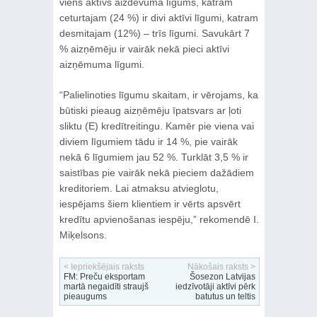
viens aktīvs aizdevuma līgums, katram
ceturtajam (24 %) ir divi aktīvi līgumi, katram
desmitajam (12%) – trīs līgumi. Savukārt 7
% aizņēmēju ir vairāk nekā pieci aktīvi
aizņēmuma līgumi.
“Palielinoties līgumu skaitam, ir vērojams, ka
būtiski pieaug aizņēmēju īpatsvars ar ļoti
sliktu (E) kredītreitingu. Kamēr pie viena vai
diviem līgumiem tādu ir 14 %, pie vairāk
nekā 6 līgumiem jau 52 %. Turklāt 3,5 % ir
saistības pie vairāk nekā pieciem dažādiem
kreditoriem. Lai atmaksu atvieglotu,
iespējams šiem klientiem ir vērts apsvērt
kredītu apvienošanas iespēju,” rekomendē I.
Miķelsons.
< Iepriekšējais raksts
Nākošais raksts >
FM: Preču eksportam
Šosezon Latvijas
martā negaidīti straujš
iedzīvotāji aktīvi pērk
pieaugums
batutus un teltis