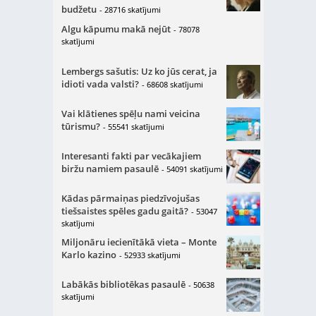
budžetu
- 28716 skatījumi
Algu kāpumu makā nejūt
- 78078
skatījumi
Lembergs sašutis: Uz ko jūs cerat, ja
idioti vada valsti?
- 68608 skatījumi
Vai klātienes spēļu nami veicina
tūrismu?
- 55541 skatījumi
Interesanti fakti par vecākajiem
biržu namiem pasaulē
- 54091 skatījumi
Kādas pārmaiņas piedzīvojušas
tiešsaistes spēles gadu gaitā?
- 53047
skatījumi
Miljonāru iecienītākā vieta – Monte
Karlo kazino
- 52933 skatījumi
Labākās bibliotēkas pasaulē
- 50638
skatījumi