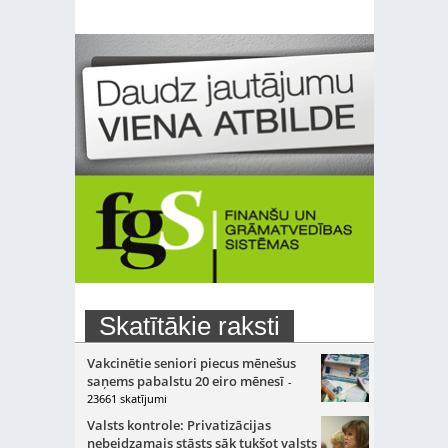
Skatītākie raksti
Vakcinētie seniori piecus mēnešus
saņems pabalstu 20 eiro mēnesī
-
23661 skatījumi
Valsts kontrole: Privatizācijas
nebeidzamais stāsts sāk tukšot valsts