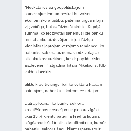
“Neskatoties uz ģeopolitiskajiem
satricinājumiem un neskaidru valsts
ekonomisko attīstību, patēriņa tirgus ir bijis
viļņveidīgs, bet salīdzinoši stabils. Kopējā
summa, ko iedzīvotāji saņēmuši pie banku
un nebanku aizdevējiem ir ļoti līdzīga.
Vienlaikus joprojām vērojama tendence, ka
nebanku sektorā aizņemas iedzīvotāji ar
sliktāku kredītreitingu, kas ir papildu risks
aizdevējam,” atgādina Intars Miķelsons, KIB
valdes loceklis.
Slikts kredītreitings: banku sektorā katram
astotajam, nebanku – katram ceturtajam
Dati apliecina, ka banku sektorā
kreditēšanas nosacījumi ir piesardzīgāki –
tikai 13 % klientu patēriņa kredīta līguma
slēgšanas brīdī ir slikts kredītreitings, kamēr
nebanku sektorā šādu klientu īpatsvars ir