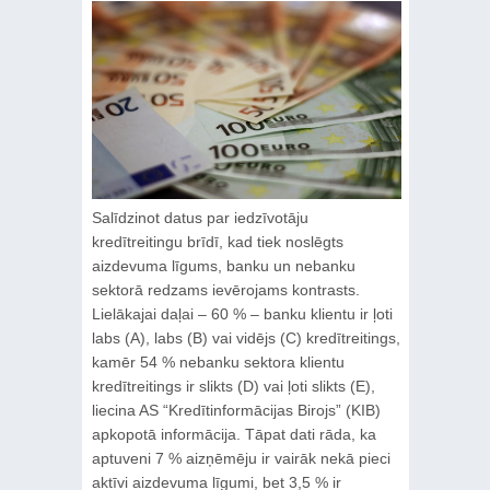
Salīdzinot datus par iedzīvotāju
kredītreitingu brīdī, kad tiek noslēgts
aizdevuma līgums, banku un nebanku
sektorā redzams ievērojams kontrasts.
Lielākajai daļai – 60 % – banku klientu ir ļoti
labs (A), labs (B) vai vidējs (C) kredītreitings,
kamēr 54 % nebanku sektora klientu
kredītreitings ir slikts (D) vai ļoti slikts (E),
liecina AS “Kredītinformācijas Birojs” (KIB)
apkopotā informācija. Tāpat dati rāda, ka
aptuveni 7 % aizņēmēju ir vairāk nekā pieci
aktīvi aizdevuma līgumi, bet 3,5 % ir