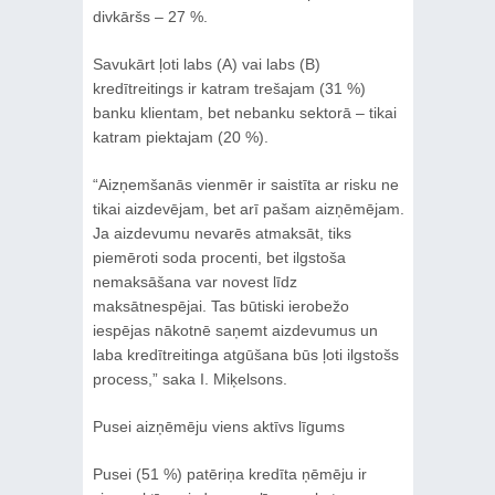
divkāršs – 27 %.
Savukārt ļoti labs (A) vai labs (B)
kredītreitings ir katram trešajam (31 %)
banku klientam, bet nebanku sektorā – tikai
katram piektajam (20 %).
“Aizņemšanās vienmēr ir saistīta ar risku ne
tikai aizdevējam, bet arī pašam aizņēmējam.
Ja aizdevumu nevarēs atmaksāt, tiks
piemēroti soda procenti, bet ilgstoša
nemaksāšana var novest līdz
maksātnespējai. Tas būtiski ierobežo
iespējas nākotnē saņemt aizdevumus un
laba kredītreitinga atgūšana būs ļoti ilgstošs
process,” saka I. Miķelsons.
Pusei aizņēmēju viens aktīvs līgums
Pusei (51 %) patēriņa kredīta ņēmēju ir