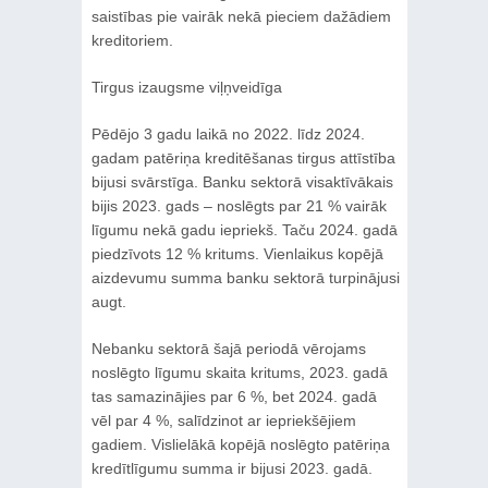
saistības pie vairāk nekā pieciem dažādiem
kreditoriem.
Tirgus izaugsme viļņveidīga
Pēdējo 3 gadu laikā no 2022. līdz 2024.
gadam patēriņa kreditēšanas tirgus attīstība
bijusi svārstīga. Banku sektorā visaktīvākais
bijis 2023. gads – noslēgts par 21 % vairāk
līgumu nekā gadu iepriekš. Taču 2024. gadā
piedzīvots 12 % kritums. Vienlaikus kopējā
aizdevumu summa banku sektorā turpinājusi
augt.
Nebanku sektorā šajā periodā vērojams
noslēgto līgumu skaita kritums, 2023. gadā
tas samazinājies par 6 %, bet 2024. gadā
vēl par 4 %, salīdzinot ar iepriekšējiem
gadiem. Vislielākā kopējā noslēgto patēriņa
kredītlīgumu summa ir bijusi 2023. gadā.