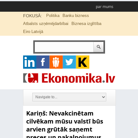
par mums
FOKUSĀ:
Politika
Banku bizness
Atbalsts uzņēmējdarbībai
Biznesa izglītība
Eiro Latvijā
Kariņš: Nevakcinētam
cilvēkam mūsu valstī būs
arvien grūtāk saņemt
preces un pakalpojumus