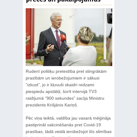
Rudenī politiķu pretestība pret stingrākām
prasībām un ierobežojumiem ir sākusi
“izkust”, jo ir kļuvuši skaidri redzami
piespiedu apstākļi, šorīt intervijā TV3
raidījumā “900 sekundes” sacīja Ministru
prezidents Krišjānis Kariņš.
Pēc viņa teiktā, valdība jau vasarā mēģināja
pastiprināt vakcinēšanās pret Covid-19
prasības, tādā veidā ierobežojot šīs slimības