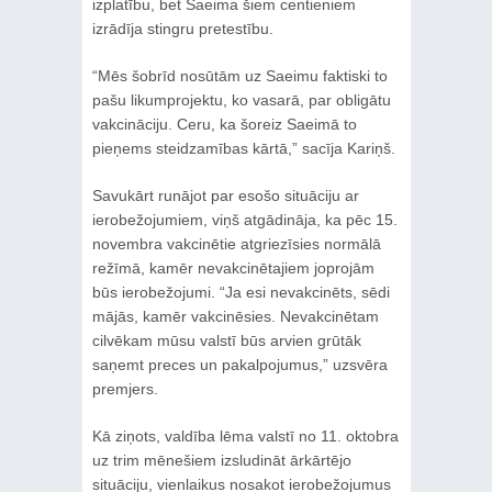
izplatību, bet Saeima šiem centieniem
izrādīja stingru pretestību.
“Mēs šobrīd nosūtām uz Saeimu faktiski to
pašu likumprojektu, ko vasarā, par obligātu
vakcināciju. Ceru, ka šoreiz Saeimā to
pieņems steidzamības kārtā,” sacīja Kariņš.
Savukārt runājot par esošo situāciju ar
ierobežojumiem, viņš atgādināja, ka pēc 15.
novembra vakcinētie atgriezīsies normālā
režīmā, kamēr nevakcinētajiem joprojām
būs ierobežojumi. “Ja esi nevakcinēts, sēdi
mājās, kamēr vakcinēsies. Nevakcinētam
cilvēkam mūsu valstī būs arvien grūtāk
saņemt preces un pakalpojumus,” uzsvēra
premjers.
Kā ziņots, valdība lēma valstī no 11. oktobra
uz trim mēnešiem izsludināt ārkārtējo
situāciju, vienlaikus nosakot ierobežojumus