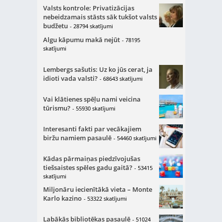
Valsts kontrole: Privatizācijas
nebeidzamais stāsts sāk tukšot valsts
budžetu
- 28794 skatījumi
Algu kāpumu makā nejūt
- 78195
skatījumi
Lembergs sašutis: Uz ko jūs cerat, ja
idioti vada valsti?
- 68643 skatījumi
Vai klātienes spēļu nami veicina
tūrismu?
- 55930 skatījumi
Interesanti fakti par vecākajiem
biržu namiem pasaulē
- 54460 skatījumi
Kādas pārmaiņas piedzīvojušas
tiešsaistes spēles gadu gaitā?
- 53415
skatījumi
Miljonāru iecienītākā vieta – Monte
Karlo kazino
- 53322 skatījumi
Labākās bibliotēkas pasaulē
- 51024