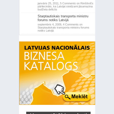
janvāris 25, 2011,
5 Comments
on Rimšēvičs
pārliecināts, ka Latvijai steidzami jāsamazina
budžeta deficīts
Starptautiskais transporta ministru
forums notiks Latvijā
septembris 4, 2009,
4 Comments
on
Starptautiskais transporta ministru forums
notiks Latvijā