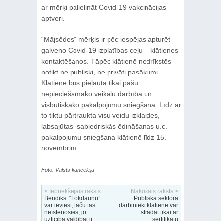
ar mērķi palielināt Covid-19 vakcinācijas
aptveri.
“Mājsēdes” mērķis ir pēc iespējas apturēt
galveno Covid-19 izplatības ceļu – klātienes
kontaktēšanos. Tāpēc klātienē nedrīkstēs
notikt ne publiski, ne privāti pasākumi.
Klātienē būs pieļauta tikai pašu
nepieciešamāko veikalu darbība un
visbūtiskāko pakalpojumu sniegšana. Līdz ar
to tiktu pārtraukta visu veidu izklaides,
labsajūtas, sabiedriskās ēdināšanas u.c.
pakalpojumu sniegšana klātienē līdz 15.
novembrim.
Foto: Valsts kanceleja
< Iepriekšējais raksts
Nākošais raksts >
Bendiks: “Lokdaunu”
Publiskā sektora
var ieviest, taču tas
darbinieki klātienē var
neīstenosies, jo
strādāt tikai ar
uzticība valdībai ir
sertifikātu