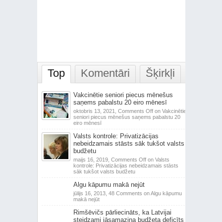
Top
Komentāri
Šķirkļi
Vakcinētie seniori piecus mēnešus
saņems pabalstu 20 eiro mēnesī
oktobris 13, 2021,
Comments Off
on Vakcinētie
seniori piecus mēnešus saņems pabalstu 20
eiro mēnesī
Valsts kontrole: Privatizācijas
nebeidzamais stāsts sāk tukšot valsts
budžetu
maijs 16, 2019,
Comments Off
on Valsts
kontrole: Privatizācijas nebeidzamais stāsts
sāk tukšot valsts budžetu
Algu kāpumu makā nejūt
jūlijs 16, 2013,
48 Comments
on Algu kāpumu
makā nejūt
Rimšēvičs pārliecināts, ka Latvijai
steidzami jāsamazina budžeta deficīts