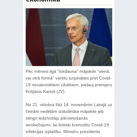
Pēc mēnesi ilgā “lokdauna” mājsēde “vienā
vai otrā formā” varētu turpināties pret Covid-
19 nevakcinētiem cilvēkiem, pieļauj premjers
Krišjānis Kariņš (JV).
No 21. oktobra līdz 14. novembrim Latvijā uz
četrām nedēļām izsludināta mājsēde jeb
stingri iedzīvotāju pārvietošanās
ierobežojumi, lai būtiski bremzētu Covid-19
infekcijas izplatību. Ministru prezidents