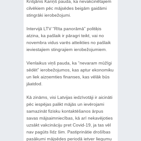
Krišjānis Kariņš pauda, ka nevakcinētajiem
cilvēkiem pēc mājsēdes beigām gaidāmi
stingrāki ierobežojumi.
Intervijā LTV “Rīta panorāmā” politiķis
atzina, ka pašlaik ir pāragri teikt, vai no
novembra vidus varēs atteikties no pašlaik
ieviestajiem stingrajiem ierobežojumiem.
Vienlaikus viņš pauda, ka “nevaram mūžīgi
sēdēt” ierobežojumos, kas aptur ekonomiku
un liek aizņemties finanses, kas vēlāk būs
jāatdod.
Kā zināms, visi Latvijas iedzīvotāji ir aicināti
pēc iespējas palikt mājās un ievērojami
samazināt fizisku kontaktēšanos ārpus
savas mājsaimniecības, kā arī nekavējoties
uzsākt vakcināciju pret Covid-19, ja tas vēl
nav pagūts līdz šim. Pastiprinātie drošības
pasākumi mājsēdes periodā ietver liegumu