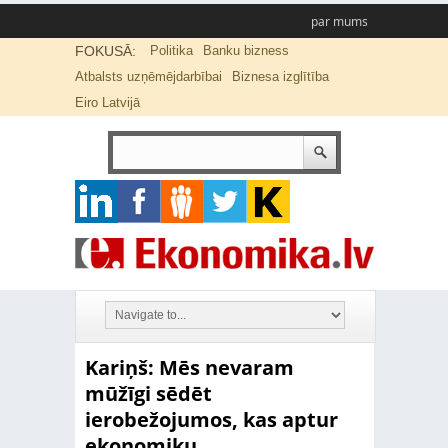
par mums
FOKUSĀ:
Politika
Banku bizness
Atbalsts uzņēmējdarbībai
Biznesa izglītība
Eiro Latvijā
Kariņš: Mēs nevaram
mūžīgi sēdēt
ierobežojumos, kas aptur
ekonomiku