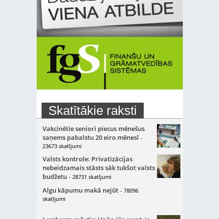
Skatītākie raksti
Vakcinētie seniori piecus mēnešus
saņems pabalstu 20 eiro mēnesī
-
23673 skatījumi
Valsts kontrole: Privatizācijas
nebeidzamais stāsts sāk tukšot valsts
budžetu
- 28731 skatījumi
Algu kāpumu makā nejūt
- 78096
skatījumi