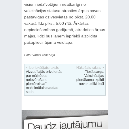
visiem iedzīvotājiem neatkarīgi no
vakcinācijas statusa atrasties ārpus savas
pastāvīgās dzīvesvietas no plkst. 20.00
vakarā līdz plkst. 5.00 rītā. Ārkārtas
nepieciešamības gadījumā, atrodoties ārpus
mājas, līdzi būs jāņem iepriekš aizpildīta
pašapliecinājuma veidlapa.
Foto: Valsts kanceleja
< Iepriekšējais raksts
Nākošais raksts >
Aizvadītajās brīvdienās
Tiesībsargs:
par mājsēdes
Vakcinācijas
neievērošanu
pienākuma izpildi
piemērots arī
nevar uzlikt tieši
maksimālais naudas
sods