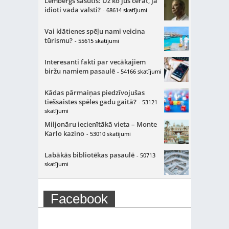
Lembergs sašutis: Uz ko jūs cerat, ja
idioti vada valsti?
- 68614 skatījumi
Vai klātienes spēļu nami veicina
tūrismu?
- 55615 skatījumi
Interesanti fakti par vecākajiem
biržu namiem pasaulē
- 54166 skatījumi
Kādas pārmaiņas piedzīvojušas
tiešsaistes spēles gadu gaitā?
- 53121
skatījumi
Miljonāru iecienītākā vieta – Monte
Karlo kazino
- 53010 skatījumi
Labākās bibliotēkas pasaulē
- 50713
skatījumi
Facebook