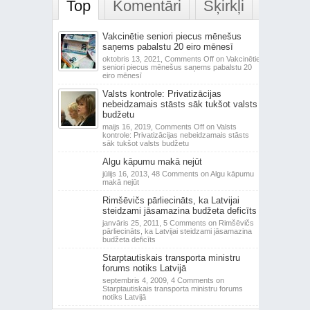
Top
Komentāri
Šķirkļi
Vakcinētie seniori piecus mēnešus
saņems pabalstu 20 eiro mēnesī
oktobris 13, 2021,
Comments Off
on Vakcinētie
seniori piecus mēnešus saņems pabalstu 20
eiro mēnesī
Valsts kontrole: Privatizācijas
nebeidzamais stāsts sāk tukšot valsts
budžetu
maijs 16, 2019,
Comments Off
on Valsts
kontrole: Privatizācijas nebeidzamais stāsts
sāk tukšot valsts budžetu
Algu kāpumu makā nejūt
jūlijs 16, 2013,
48 Comments
on Algu kāpumu
makā nejūt
Rimšēvičs pārliecināts, ka Latvijai
steidzami jāsamazina budžeta deficīts
janvāris 25, 2011,
5 Comments
on Rimšēvičs
pārliecināts, ka Latvijai steidzami jāsamazina
budžeta deficīts
Starptautiskais transporta ministru
forums notiks Latvijā
septembris 4, 2009,
4 Comments
on
Starptautiskais transporta ministru forums
notiks Latvijā