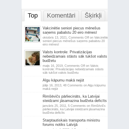
Top
Komentāri
Šķirkļi
Vakcinētie seniori piecus mēnešus
saņems pabalstu 20 eiro mēnesī
oktobris 13, 2021,
Comments Off
on Vakcinētie
seniori piecus mēnešus saņems pabalstu 20
eiro mēnesī
Valsts kontrole: Privatizācijas
nebeidzamais stāsts sāk tukšot valsts
budžetu
maijs 16, 2019,
Comments Off
on Valsts
kontrole: Privatizācijas nebeidzamais stāsts
sāk tukšot valsts budžetu
Algu kāpumu makā nejūt
jūlijs 16, 2013,
48 Comments
on Algu kāpumu
makā nejūt
Rimšēvičs pārliecināts, ka Latvijai
steidzami jāsamazina budžeta deficīts
janvāris 25, 2011,
5 Comments
on Rimšēvičs
pārliecināts, ka Latvijai steidzami jāsamazina
budžeta deficīts
Starptautiskais transporta ministru
forums notiks Latvijā