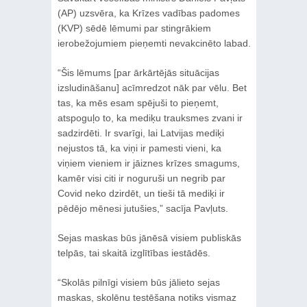
(AP) uzsvēra, ka Krīzes vadības padomes
(KVP) sēdē lēmumi par stingrākiem
ierobežojumiem pieņemti nevakcinēto labad.
“Šis lēmums [par ārkārtējās situācijas
izsludināšanu] acīmredzot nāk par vēlu. Bet
tas, ka mēs esam spējuši to pieņemt,
atspoguļo to, ka mediķu trauksmes zvani ir
sadzirdēti. Ir svarīgi, lai Latvijas mediķi
nejustos tā, ka viņi ir pamesti vieni, ka
viņiem vieniem ir jāiznes krīzes smagums,
kamēr visi citi ir noguruši un negrib par
Covid neko dzirdēt, un tieši tā mediķi ir
pēdējo mēnesi jutušies,” sacīja Pavļuts.
Sejas maskas būs jānēsā visiem publiskās
telpās, tai skaitā izglītības iestādēs.
“Skolās pilnīgi visiem būs jālieto sejas
maskas, skolēnu testēšana notiks vismaz