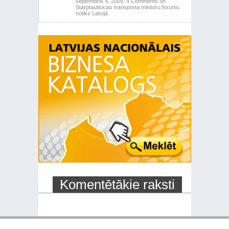
septembris 4, 2009,
4 Comments
on
Starptautiskais transporta ministru forums
notiks Latvijā
Komentētākie raksti