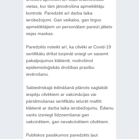
vietas, kur tām jānodrošina apmeklētāju
kontrole. Paredzēti arī darba laika
ierobežojumi. Gan veikalos, gan tirgos
apmeklētājiem un personālam pareizi jālieto
sejas maskas.
Paredzēts noteikt arī, ka cilvēki ar Covid-19
sertifikātu drīkst turpināt sniegt un saņemt
pakalpojumus klātienē, nodrošinot
epidemioloģiskās drošības prasību
ievērošanu.
Sabiedriskajā ēdināšanā plānots saglabāt
iespēju cilvēkiem ar vakcinācijas vai
pārslimošanas sertifikātu ieturēt maltīti
klātienē ar darba laika ierobežojumu. Ēdienu
varēs izsniegt līdzņemšanai gan
vakcinētiem, gan nevakcinētiem cilvēkiem.
Publiskos pasākumos paredzēts ļaut