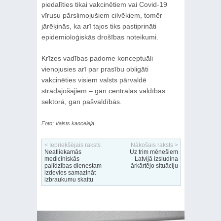
piedalīties tikai vakcinētiem vai Covid-19
vīrusu pārslimojušiem cilvēkiem, tomēr
jārēķinās, ka arī tajos tiks pastiprināti
epidemioloģiskās drošības noteikumi.
Krīzes vadības padome konceptuāli
vienojusies arī par prasību obligāti
vakcinēties visiem valsts pārvaldē
strādājošajiem – gan centrālās valdības
sektorā, gan pašvaldībās.
Foto: Valsts kanceleja
< Iepriekšējais raksts
Nākošais raksts >
Neatliekamās
Uz trim mēnešiem
medicīniskās
Latvijā izsludina
palīdzības dienestam
ārkārtējo situāciju
izdevies samazināt
izbraukumu skaitu