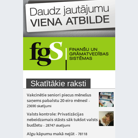
Skatītākie raksti
Vakcinētie seniori piecus mēnešus
saņems pabalstu 20 eiro mēnesī
-
23690 skatījumi
Valsts kontrole: Privatizācijas
nebeidzamais stāsts sāk tukšot valsts
budžetu
- 28747 skatījumi
Algu kāpumu makā nejūt
- 78118