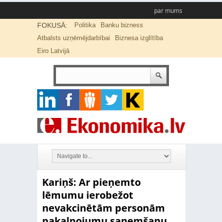
par mums
FOKUSĀ:
Politika
Banku bizness
Atbalsts uzņēmējdarbībai
Biznesa izglītība
Eiro Latvijā
Kariņš: Ar pieņemto
lēmumu ierobežot
nevakcinētām personām
pakalpojumu saņemšanu