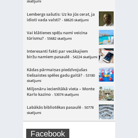
skatījumi
Lembergs sašutis: Uz ko jūs cerat, ja
idioti vada valsti?
- 68620 skatījumi
Vai klātienes spēļu nami veicina
tūrismu?
- 55682 skatījumi
Interesanti fakti par vecākajiem
biržu namiem pasaulē
- 54224 skatījumi
Kādas pārmaiņas piedzīvojušas
tiešsaistes spēles gadu gaitā?
- 53180
skatījumi
Miljonāru iecienītākā vieta – Monte
Karlo kazino
- 53074 skatījumi
Labākās bibliotēkas pasaulē
- 50778
skatījumi
Facebook