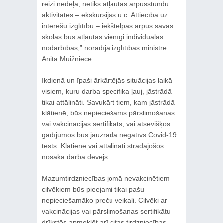
reizi nedēļā, netiks atļautas ārpusstundu
aktivitātes – ekskursijas u.c. Attiecībā uz
interešu izglītību – iekštelpās ārpus savas
skolas būs atļautas vienīgi individuālas
nodarbības,” norādīja izglītības ministre
Anita Muižniece.
Ikdienā un īpaši ārkārtējās situācijas laikā
visiem, kuru darba specifika ļauj, jāstrādā
tikai attālināti. Savukārt tiem, kam jāstrādā
klātienē, būs nepieciešams pārslimošanas
vai vakcinācijas sertifikāts, vai atsevišķos
gadījumos būs jāuzrāda negatīvs Covid-19
tests. Klātienē vai attālināti strādājošos
nosaka darba devējs.
Mazumtirdzniecības jomā nevakcinētiem
cilvēkiem būs pieejami tikai pašu
nepieciešamāko preču veikali. Cilvēki ar
vakcinācijas vai pārslimošanas sertifikātu
drīkstēs apmeklēt arī citas tirdzniecības