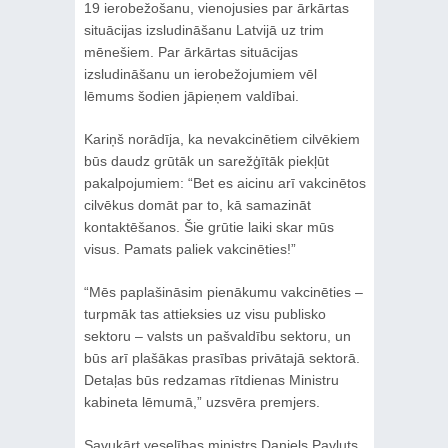
19 ierobežošanu, vienojusies par ārkārtas
situācijas izsludināšanu Latvijā uz trim
mēnešiem. Par ārkārtas situācijas
izsludināšanu un ierobežojumiem vēl
lēmums šodien jāpieņem valdībai.
Kariņš norādīja, ka nevakcinētiem cilvēkiem
būs daudz grūtāk un sarežģītāk piekļūt
pakalpojumiem: “Bet es aicinu arī vakcinētos
cilvēkus domāt par to, kā samazināt
kontaktēšanos. Šie grūtie laiki skar mūs
visus. Pamats paliek vakcinēties!”
“Mēs paplašināsim pienākumu vakcinēties –
turpmāk tas attieksies uz visu publisko
sektoru – valsts un pašvaldību sektoru, un
būs arī plašākas prasības privātajā sektorā.
Detaļas būs redzamas rītdienas Ministru
kabineta lēmumā,” uzsvēra premjers.
Savukārt veselības ministrs Daniels Pavļuts