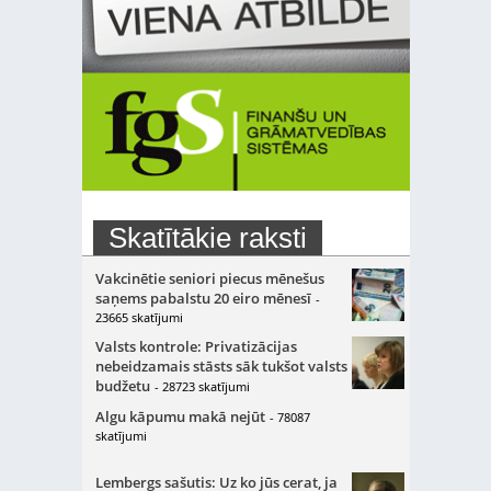
Skatītākie raksti
Vakcinētie seniori piecus mēnešus
saņems pabalstu 20 eiro mēnesī
-
23665 skatījumi
Valsts kontrole: Privatizācijas
nebeidzamais stāsts sāk tukšot valsts
budžetu
- 28723 skatījumi
Algu kāpumu makā nejūt
- 78087
skatījumi
Lembergs sašutis: Uz ko jūs cerat, ja