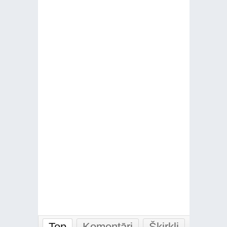
Top
Komentāri
Šķirkļi