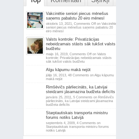
Vakcinētie seniori piecus mēnešus
saņems pabalstu 20 eiro mēnesī
oktobris 13, 2021,
Comments Off
on Vakcinētie
seniori piecus mēnešus saņems pabalstu 20
eiro mēnesī
Valsts kontrole: Privatizācijas
nebeidzamais stāsts sāk tukšot valsts
budžetu
maijs 16, 2019,
Comments Off
on Valsts
kontrole: Privatizācijas nebeidzamais stāsts
sāk tukšot valsts budžetu
Algu kāpumu makā nejūt
jūlijs 16, 2013,
48 Comments
on Algu kāpumu
makā nejūt
Rimšēvičs pārliecināts, ka Latvijai
steidzami jāsamazina budžeta deficīts
janvāris 25, 2011,
5 Comments
on Rimšēvičs
pārliecināts, ka Latvijai steidzami jāsamazina
budžeta deficīts
Starptautiskais transporta ministru
forums notiks Latvijā
septembris 4, 2009,
4 Comments
on
Starptautiskais transporta ministru forums
notiks Latvijā