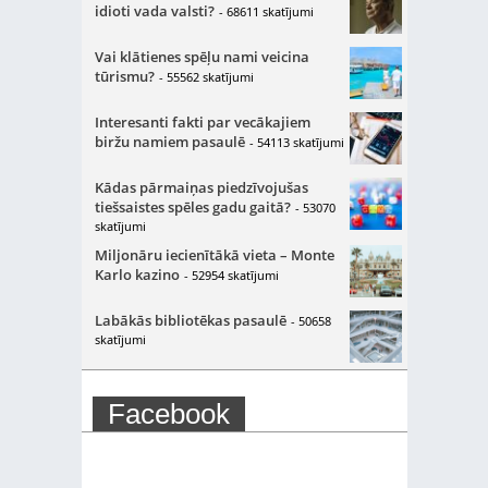
idioti vada valsti?
- 68611 skatījumi
Vai klātienes spēļu nami veicina
tūrismu?
- 55562 skatījumi
Interesanti fakti par vecākajiem
biržu namiem pasaulē
- 54113 skatījumi
Kādas pārmaiņas piedzīvojušas
tiešsaistes spēles gadu gaitā?
- 53070
skatījumi
Miljonāru iecienītākā vieta – Monte
Karlo kazino
- 52954 skatījumi
Labākās bibliotēkas pasaulē
- 50658
skatījumi
Facebook