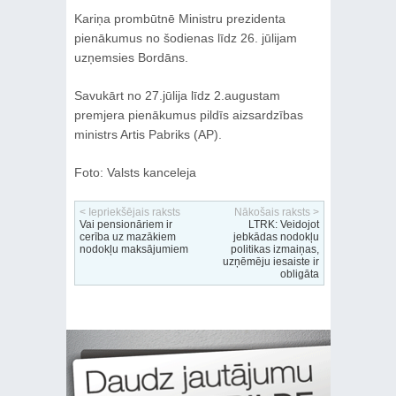
Kariņa prombūtnē Ministru prezidenta
pienākumus no šodienas līdz 26. jūlijam
uzņemsies Bordāns.
Savukārt no 27.jūlija līdz 2.augustam
premjera pienākumus pildīs aizsardzības
ministrs Artis Pabriks (AP).
Foto: Valsts kanceleja
< Iepriekšējais raksts
Nākošais raksts >
Vai pensionāriem ir
LTRK: Veidojot
cerība uz mazākiem
jebkādas nodokļu
nodokļu maksājumiem
politikas izmaiņas,
uzņēmēju iesaiste ir
obligāta