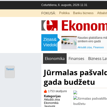
Ceturtdiena, 6. augusts, 2026 11:31
FOKUSĀ:
Politika
Banku bizness
Atbals
>
Septiņos mēnešos Vivi vilcienos
Naudas glabāšana māj
Ziņas&
pārvadāti 12 miljoni pasažieru; jūlijā
simtiem eiro gadā
Viedokļi
97,4 % reisu izpildīti laikā
<
Aktuālā ziņa
,
Finanses
Aktuālā ziņa
,
Bizness Latvijā
,
Tirdzniecība
Ekonomika
Finanses
Bizness Lat
Jūrmalas pašvald
Tweet
gada budžetu
1753 skatījumi
Kategorijas
Aktuālā ziņa
Ekonomika
Jaunumi