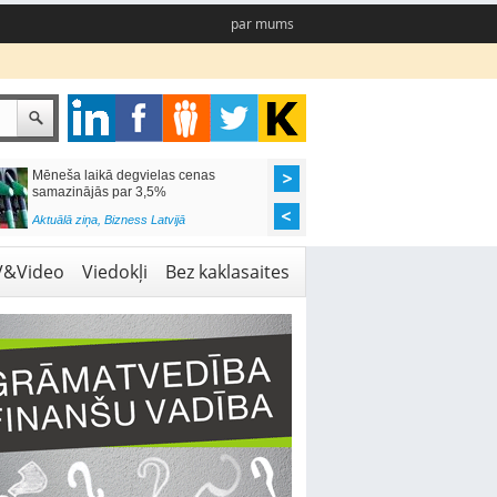
par mums
Mēneša laikā degvielas cenas
Rīgas pašvaldības sko
samazinājās par 3,5%
pieejamas 192 vietas 
Aktuālā ziņa
,
Bizness Latvijā
Aktuālā ziņa
,
Izglītība
V&Video
Viedokļi
Bez kaklasaites