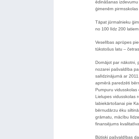
ēdināšanas izdevumu
ģimenēm pirmsskolas i
Tāpat jūrmalnieku ģim
no 100 līdz 200 latiem
Veselības aprūpes pie
tūkstošus latu – četra
Domājot par nākotni, p
nozarei pašvaldība pa
salīdzinājumā ar 2011.
apmērā paredzēti bērnu
Pumpuru vidusskolas ē
Lielupes vidusskolas re
labiekārtošanai pie K
bērnudārzu ēku siltin
grāmatu, mācību līdzek
finansējums kvalitatī
Būtiski pašvaldības d