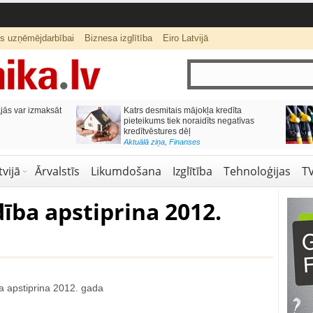
ts uzņēmējdarbībai
Biznesa izglītība
Eiro Latvijā
ās var izmaksāt
Katrs desmitais mājokļa kredīta
pieteikums tiek noraidīts negatīvas
kredītvēstures dēļ
Aktuālā ziņa
,
Finanses
vijā
Ārvalstīs
Likumdošana
Izglītība
Tehnoloģijas
T
ība apstiprina 2012.