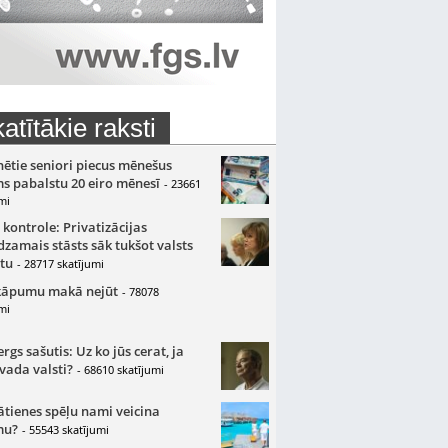
atītākie raksti
nētie seniori piecus mēnešus
s pabalstu 20 eiro mēnesī
- 23661
mi
 kontrole: Privatizācijas
zamais stāsts sāk tukšot valsts
tu
- 28717 skatījumi
kāpumu makā nejūt
- 78078
mi
gs sašutis: Uz ko jūs cerat, ja
 vada valsti?
- 68610 skatījumi
ātienes spēļu nami veicina
mu?
- 55543 skatījumi