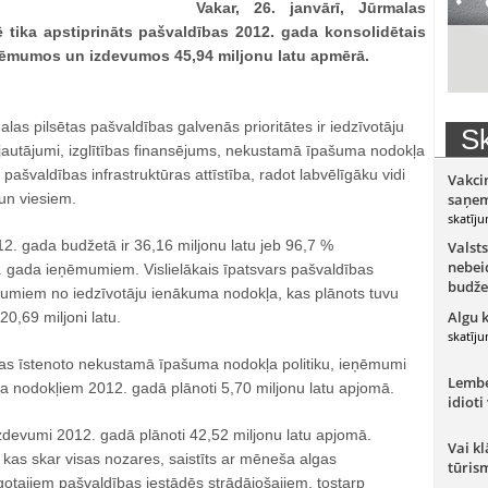
Vakar, 26. janvārī, Jūrmalas
 tika apstiprināts pašvaldības 2012. gada konsolidētais
ēmumos un izdevumos 45,94 miljonu latu apmērā.
las pilsētas pašvaldības galvenās prioritātes ir iedzīvotāju
Sk
 jautājumi, izglītības finansējums, nekustamā īpašuma nodokļa
pašvaldības infrastruktūras attīstība, radot labvēlīgāku vidi
Vakci
 un viesiem.
saņem
skatīju
2. gada budžetā ir 36,16 miljonu latu jeb 96,7 %
Valsts
nebeid
. gada ieņēmumiem. Vislielākais īpatsvars pašvaldības
budže
umiem no iedzīvotāju ienākuma nodokļa, kas plānots tuvu
Algu 
0,69 miljoni latu.
skatīju
as īstenoto nekustamā īpašuma nodokļa politiku, ieņēmumi
Lember
nodokļiem 2012. gadā plānoti 5,70 miljonu latu apjomā.
idioti
zdevumi 2012. gadā plānoti 42,52 miljonu latu apjomā.
Vai kl
as skar visas nozares, saistīts ar mēneša algas
tūris
gotajiem pašvaldības iestādēs strādājošajiem, tostarp