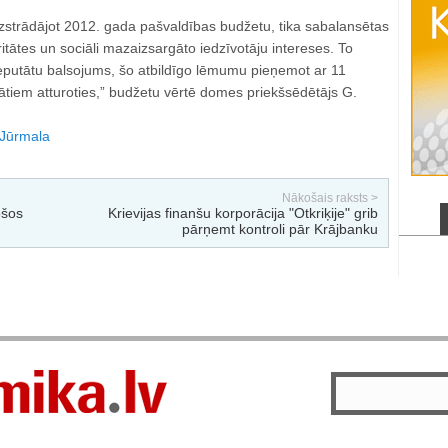
izstrādājot 2012. gada pašvaldības budžetu, tika sabalansētas
oritātes un sociāli mazaizsargāto iedzīvotāju intereses. To
eputātu balsojums, šo atbildīgo lēmumu pieņemot ar 11
ātiem atturoties,” budžetu vērtē domes priekšsēdētājs G.
Jūrmala
Nākošais raksts >
ošos
Krievijas finanšu korporācija "Otkriķije" grib
pārņemt kontroli pār Krājbanku