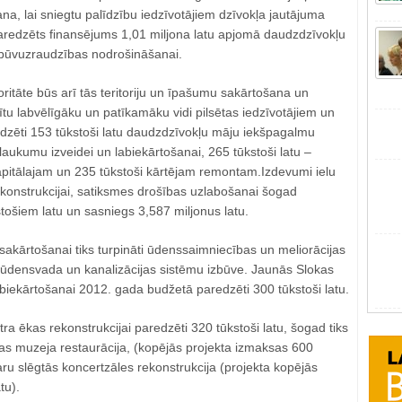
a, lai sniegtu palīdzību iedzīvotājiem dzīvokļa jautājuma
aredzēts finansējums 1,01 miljona latu apjomā daudzdzīvokļu
 būvuzraudzības nodrošināšanai.
ritāte būs arī tās teritoriju un īpašumu sakārtošana un
dītu labvēlīgāku un patīkamāku vidi pilsētas iedzīvotājiem un
dzēti 153 tūkstoši latu daudzdzīvokļu māju iekšpagalmu
ļlaukumu izveidei un labiekārtošanai, 265 tūkstoši latu –
kapitālajam un 235 tūkstoši kārtējam remontam.Izdevumi ielu
onstrukcijai, satiksmes drošības uzlabošanai šogad
stošiem latu un sasniegs 3,587 miljonus latu.
sakārtošanai tiks turpināti ūdenssaimniecības un meliorācijas
a ūdensvada un kanalizācijas sistēmu izbūve. Jaunās Slokas
biekārtošanai 2012. gada budžetā paredzēti 300 tūkstoši latu.
ra ēkas rekonstrukcijai paredzēti 320 tūkstoši latu, šogad tiks
as muzeja restaurācija, (kopējās projekta izmaksas 600
taru slēgtās koncertzāles rekonstrukcija (projekta kopējās
tu).