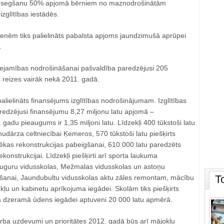
 segšanu 50% apjomā bērniem no maznodrošinātām
zglītības iestādēs.
enēm tiks palielināts pabalsta apjoms jaundzimušā aprūpei
.
ejamības nodrošināšanai pašvaldība paredzējusi 205
s reizes vairāk nekā 2011. gadā.
alielināts finansējums izglītības nodrošinājumam. Izglītības
redzējusi finansējumu 8,27 miljonu latu apjomā –
 gadu pieaugums ir 1,35 miljoni latu. Līdzekļi 400 tūkstoši latu
dārza celtniecībai Ķemeros, 570 tūkstoši latu piešķirts
kas rekonstrukcijas pabeigšanai, 610 000 latu paredzēts
konstrukcijai. Līdzekļi piešķirti arī sporta laukuma
auguru vidusskolas, Mežmalas vidusskolas un astoņu
T
āšanai, Jaundubultu vidusskolas aktu zāles remontam, mācību
ļu un kabinetu aprīkojuma iegādei. Skolām tiks piešķirts
va dzeramā ūdens iegādei aptuveni 20 000 latu apmērā.
arba uzdevumi un prioritātes 2012. gadā būs arī mājokļu