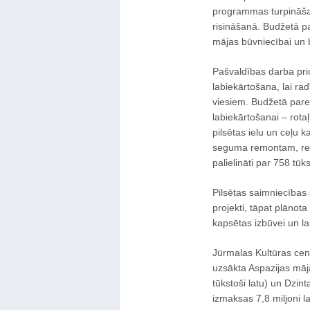
programmas turpināšan
risināšanā. Budžetā p
mājas būvniecībai un
Pašvaldības darba prio
labiekārtošana, lai ra
viesiem. Budžetā pare
labiekārtošanai – rota
pilsētas ielu un ceļu 
seguma remontam, rek
palielināti par 758 tūk
Pilsētas saimniecības 
projekti, tāpat plānot
kapsētas izbūvei un la
Jūrmalas Kultūras cent
uzsākta Aspazijas māj
tūkstoši latu) un Dzin
izmaksas 7,8 miljoni la