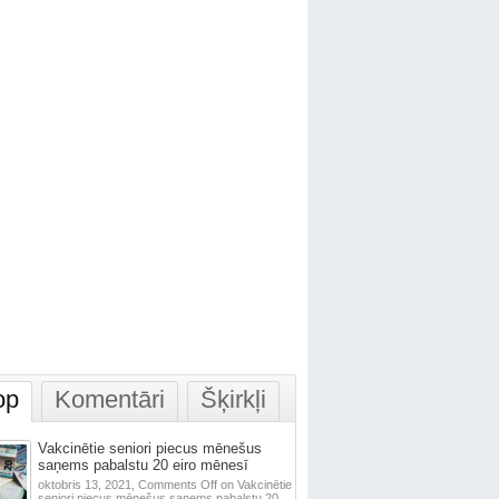
op
Komentāri
Šķirkļi
Vakcinētie seniori piecus mēnešus
saņems pabalstu 20 eiro mēnesī
oktobris 13, 2021,
Comments Off
on Vakcinētie
seniori piecus mēnešus saņems pabalstu 20