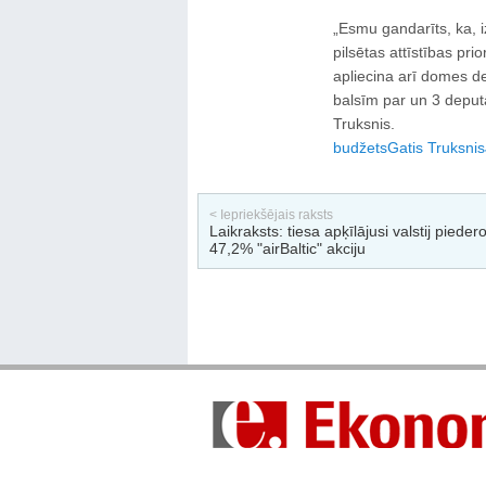
„Esmu gandarīts, ka, 
pilsētas attīstības pri
apliecina arī domes d
balsīm par un 3 deput
Truksnis.
budžets
Gatis Truksnis
< Iepriekšējais raksts
Laikraksts: tiesa apķīlājusi valstij pieder
47,2% "airBaltic" akciju