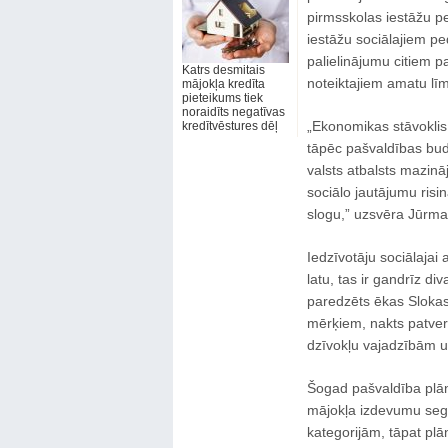
pirmsskolas iestāžu pe
iestāžu sociālajiem pe
palielinājumu citiem p
Katrs desmitais
noteiktajiem amatu lī
mājokļa kredīta
pieteikums tiek
noraidīts negatīvas
„Ekonomikas stāvoklis 
kredītvēstures dēļ
tāpēc pašvaldības budž
valsts atbalsts mazinā
sociālo jautājumu ris
slogu,” uzsvēra Jūrma
Iedzīvotāju sociālajai
latu, tas ir gandrīz d
paredzēts ēkas Slokas 
mērķiem, nakts patver
dzīvokļu vajadzībām un
Šogad pašvaldība plāno
mājokļa izdevumu segš
kategorijām, tāpat plā