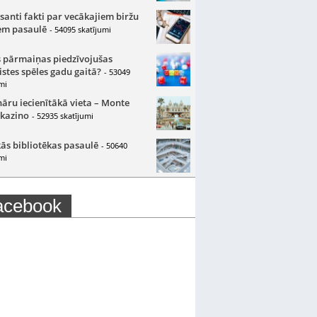
santi fakti par vecākajiem biržu
m pasaulē
- 54095 skatījumi
 pārmaiņas piedzīvojušas
istes spēles gadu gaitā?
- 53049
mi
nāru iecienītākā vieta – Monte
 kazino
- 52935 skatījumi
ās bibliotēkas pasaulē
- 50640
mi
acebook