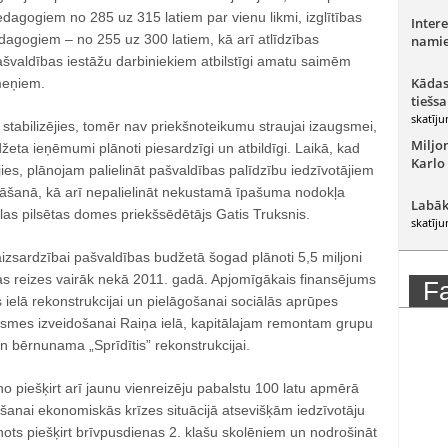
dagogiem no 285 uz 315 latiem par vienu likmi, izglītības
Intere
dagogiem – no 255 uz 300 latiem, kā arī atlīdzības
namie
ašvaldības iestāžu darbiniekiem atbilstīgi amatu saimēm
Kādas
meņiem.
tiešsa
skatīju
stabilizējies, tomēr nav priekšnoteikumu straujai izaugsmei,
Miljo
eta ieņēmumi plānoti piesardzīgi un atbildīgi. Laikā, kad
Karlo
jies, plānojam palielināt pašvaldības palīdzību iedzīvotājiem
ināšanā, kā arī nepalielināt nekustamā īpašuma nodokļa
Labāk
las pilsētas domes priekšsēdētājs Gatis Truksnis.
skatīju
 aizsardzībai pašvaldības budžetā šogad plānoti 5,5 miljoni
ivas reizes vairāk nekā 2011. gadā. Apjomīgākais finansējums
F
ielā rekonstrukcijai un pielāgošanai sociālās aprūpes
smes izveidošanai Raiņa ielā, kapitālajam remontam grupu
 bērnunama „Sprīdītis” rekonstrukcijai.
 piešķirt arī jaunu vienreizēju pabalstu 100 latu apmērā
anai ekonomiskās krīzes situācijā atsevišķām iedzīvotāju
nots piešķirt brīvpusdienas 2. klašu skolēniem un nodrošināt