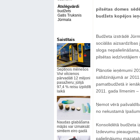
Atslēgvārdi
pilsētas domes sēdē
budžets
Gatis Truksnis
budžets kopējos ieņ
Jūrmala
Budžeta izstrādē Jūrma
Saistītais
sociālās aizsardzības
sloga nepalielināšana, 
pilsētas iedzīvotājiem
Septiņos mēnešos
Plānotie ieņēmumi 201
Vivi vilcienos
salīdzinājumā ar 2011
pārvadāti 12 miljoni
pasažieru; jūlijā
pamatbudžetā ir ienāk
97,4 % reisu izpildīti
2011. gada līmenim – 2
laikā
Ņemot vērā pašvaldīb
no nekustamā īpašuma 
Naudas glabāšana
Konsolidētā budžeta i
mājās var izmaksāt
simtiem eiro gadā
Izdevumu pieaugums, k
palielinājumu mazatal