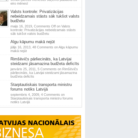
eiro mēnesī
Valsts kontrole: Privatizācijas
nebeidzamais stāsts sāk tukšot valsts
budžetu
maijs 16, 2019,
Comments Off
on Valsts
kontrole: Privatizācijas nebeidzamais stāsts
sāk tukšot valsts budžetu
Algu kāpumu makā nejūt
jūlijs 16, 2013,
48 Comments
on Algu kāpumu
makā nejūt
Rimšēvičs pārliecināts, ka Latvijai
steidzami jāsamazina budžeta deficīts
janvāris 25, 2011,
5 Comments
on Rimšēvičs
pārliecināts, ka Latvijai steidzami jāsamazina
budžeta deficīts
Starptautiskais transporta ministru
forums notiks Latvijā
septembris 4, 2009,
4 Comments
on
Starptautiskais transporta ministru forums
notiks Latvijā