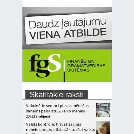
Skatītākie raksti
Vakcinētie seniori piecus mēnešus
saņems pabalstu 20 eiro mēnesī
-
23722 skatījumi
Valsts kontrole: Privatizācijas
nebeidzamais stāsts sāk tukšot valsts