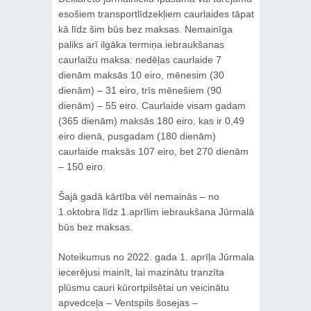
esošiem transportlīdzekļiem caurlaides tāpat
kā līdz šim būs bez maksas. Nemainīga
paliks arī ilgāka termiņa iebraukšanas
caurlaižu maksa: nedēļas caurlaide 7
dienām maksās 10 eiro, mēnesim (30
dienām) – 31 eiro, trīs mēnešiem (90
dienām) – 55 eiro. Caurlaide visam gadam
(365 dienām) maksās 180 eiro, kas ir 0,49
eiro dienā, pusgadam (180 dienām)
caurlaide maksās 107 eiro, bet 270 dienām
– 150 eiro.
Šajā gadā kārtība vēl nemainās – no
1.oktobra līdz 1.aprīlim iebraukšana Jūrmalā
būs bez maksas.
Noteikumus no 2022. gada 1. aprīļa Jūrmala
iecerējusi mainīt, lai mazinātu tranzīta
plūsmu cauri kūrortpilsētai un veicinātu
apvedceļa – Ventspils šosejas –