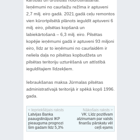
kārtības un drošības nodrošināšanai.
Ieņēmumi no caurlaižu režīma ir aptuveni
2,7 milj. eiro gadā. 2021.gadā ceļu remontos
vien kūrortpilsētā plānots ieguldīt aptuveni 6
milj. eiro, pilsētas kopšanā un
labiekārtošanā – 6,3 milj. eiro. Pilsētas
kopējie ieņēmumi gadā ir aptuveni 93 miljoni
eiro, līdz ar to ieņēmumi no caurlaidēm ir
neliela daļa no pilsētas kopbudžeta un
pilsētas teritoriju uzturēšanā un attīstībā
ieguldītajiem līdzekļiem.
Iebraukšanas maksa Jūrmalas pilsētas
administratīvajā teritorijā ir spēkā kopš 1996.
gada.
< Iepriekšējais raksts
Nākošais raksts >
Latvijas Banka
VK: Līdz pozitīvam
paaugstinājusi IKP
atzinumam par valsts
pieauguma prognozi
finanšu pārskatu vēl
šim gadam līdz 5,3%
ceļš ejams