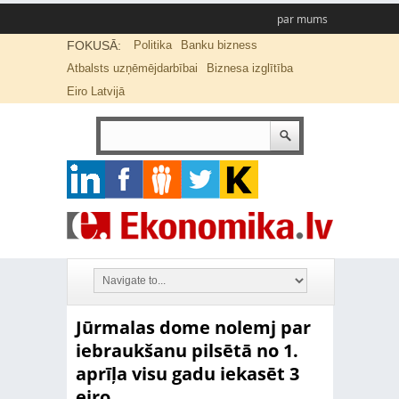
par mums
FOKUSĀ:
Politika
Banku bizness
Atbalsts uzņēmējdarbībai
Biznesa izglītība
Eiro Latvijā
Jūrmalas dome nolemj par
iebraukšanu pilsētā no 1.
aprīļa visu gadu iekasēt 3
eiro