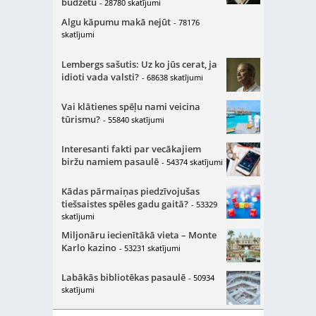
budžetu
- 28780 skatījumi
Algu kāpumu makā nejūt
- 78176
skatījumi
Lembergs sašutis: Uz ko jūs cerat, ja
idioti vada valsti?
- 68638 skatījumi
Vai klātienes spēļu nami veicina
tūrismu?
- 55840 skatījumi
Interesanti fakti par vecākajiem
biržu namiem pasaulē
- 54374 skatījumi
Kādas pārmaiņas piedzīvojušas
tiešsaistes spēles gadu gaitā?
- 53329
skatījumi
Miljonāru iecienītākā vieta – Monte
Karlo kazino
- 53231 skatījumi
Labākās bibliotēkas pasaulē
- 50934
skatījumi