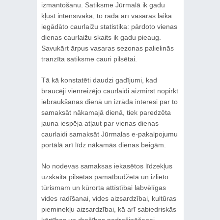
izmantošanu. Satiksme Jūrmalā ik gadu
kļūst intensīvāka, to rāda arī vasaras laikā
iegādāto caurlaižu statistika: pārdoto vienas
dienas caurlaižu skaits ik gadu pieaug.
Savukārt ārpus vasaras sezonas palielinās
tranzīta satiksme cauri pilsētai.
Tā kā konstatēti daudzi gadījumi, kad
braucēji vienreizējo caurlaidi aizmirst nopirkt
iebraukšanas dienā un izrāda interesi par to
samaksāt nākamajā dienā, tiek paredzēta
jauna iespēja atļaut par vienas dienas
caurlaidi samaksāt Jūrmalas e-pakalpojumu
portālā arī līdz nākamās dienas beigām.
No nodevas samaksas iekasētos līdzekļus
uzskaita pilsētas pamatbudžetā un izlieto
tūrismam un kūrorta attīstībai labvēlīgas
vides radīšanai, vides aizsardzībai, kultūras
pieminekļu aizsardzībai, kā arī sabiedriskās