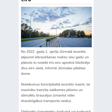
No 2022. gada 1. aprīļa Jūrmalā iecerēts
atjaunot iebraukšanas maksu visu gadu un
plānots to noteikt trīs eiro apmērā līdzšinējo
divu eiro vietā, informē Jūrmalas pilsētas
dome.
Noteikumus kūrortpilsētā iecerēts mainīt, lai
mazinātu tranzīta satiksmes plūsmu un
stimulētu braucējus izmantot videi
draudzīgākus transporta veidus.
Deklarēto jūrmalnieku īpašumā vai turējumā