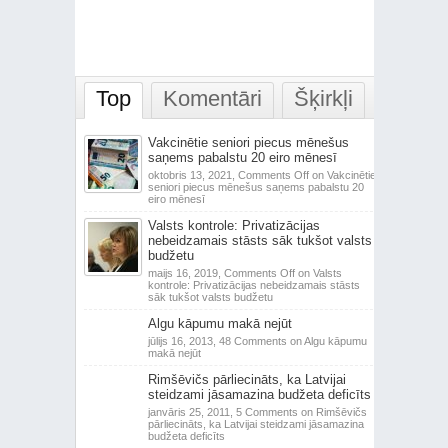
Top
Komentāri
Šķirkļi
Vakcinētie seniori piecus mēnešus
saņems pabalstu 20 eiro mēnesī
oktobris 13, 2021,
Comments Off
on Vakcinētie
seniori piecus mēnešus saņems pabalstu 20
eiro mēnesī
Valsts kontrole: Privatizācijas
nebeidzamais stāsts sāk tukšot valsts
budžetu
maijs 16, 2019,
Comments Off
on Valsts
kontrole: Privatizācijas nebeidzamais stāsts
sāk tukšot valsts budžetu
Algu kāpumu makā nejūt
jūlijs 16, 2013,
48 Comments
on Algu kāpumu
makā nejūt
Rimšēvičs pārliecināts, ka Latvijai
steidzami jāsamazina budžeta deficīts
janvāris 25, 2011,
5 Comments
on Rimšēvičs
pārliecināts, ka Latvijai steidzami jāsamazina
budžeta deficīts