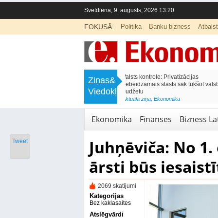
Svētdiena, 9. augusts, 2026 13:20
FOKUSĀ:
Politika
Banku bizness
Atbals
>
Labklājības ministrija rosina reformēt
Kā sagatavot bērnu sko
Ziņas&
un būtiski uzlabot vecāku pabalstu
nepārslogojot ģimene
Viedokļi
<
Aktuālā ziņa
,
Ekonomika
Aktuālā ziņa
,
Izglītība
Ekonomika
Finanses
Bizness Lat
Juhņēviča: No 1.
Tweet
ārsti būs iesaist
2069 skatījumi
Kategorijas
Bez kaklasaites
Atslēgvārdi