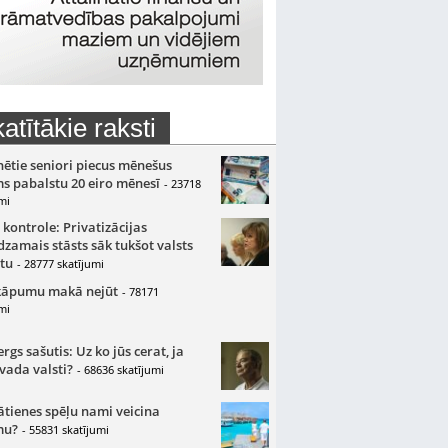
atītākie raksti
nētie seniori piecus mēnešus
s pabalstu 20 eiro mēnesī
- 23718
mi
 kontrole: Privatizācijas
zamais stāsts sāk tukšot valsts
tu
- 28777 skatījumi
kāpumu makā nejūt
- 78171
mi
gs sašutis: Uz ko jūs cerat, ja
 vada valsti?
- 68636 skatījumi
ātienes spēļu nami veicina
mu?
- 55831 skatījumi