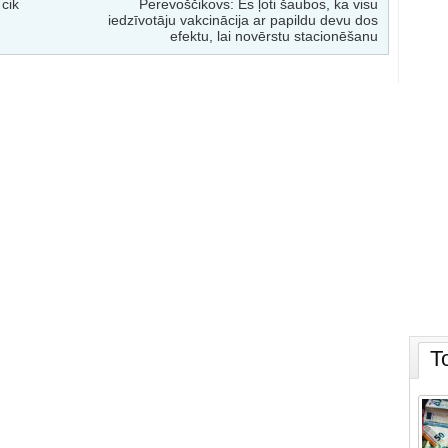
cik
Perevoščikovs: Es ļoti šaubos, ka visu
iedzīvotāju vakcinācija ar papildu devu dos
efektu, lai novērstu stacionēšanu
T