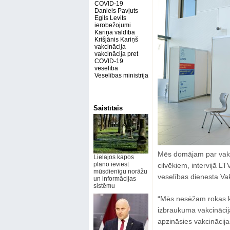
COVID-19
Daniels Pavļuts
Egils Levits
ierobežojumi
Kariņa valdība
Krišjānis Kariņš
vakcinācija
vakcinācija pret
COVID-19
veselība
Veselības ministrija
Saistītais
Mēs domājam par vakc
Lielajos kapos
plāno ieviest
cilvēkiem, intervijā L
mūsdienīgu norāžu
veselības dienesta Vak
un informācijas
sistēmu
“Mēs nesēžam rokas kl
izbraukuma vakcinācija
apzināsies vakcinācij