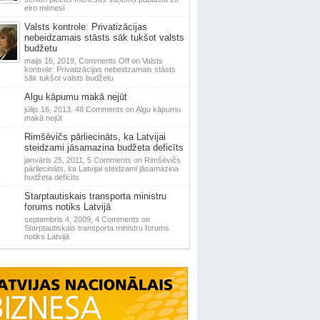
eiro mēnesī
Valsts kontrole: Privatizācijas
nebeidzamais stāsts sāk tukšot valsts
budžetu
maijs 16, 2019,
Comments Off
on Valsts
kontrole: Privatizācijas nebeidzamais stāsts
sāk tukšot valsts budžetu
Algu kāpumu makā nejūt
jūlijs 16, 2013,
48 Comments
on Algu kāpumu
makā nejūt
Rimšēvičs pārliecināts, ka Latvijai
steidzami jāsamazina budžeta deficīts
janvāris 25, 2011,
5 Comments
on Rimšēvičs
pārliecināts, ka Latvijai steidzami jāsamazina
budžeta deficīts
Starptautiskais transporta ministru
forums notiks Latvijā
septembris 4, 2009,
4 Comments
on
Starptautiskais transporta ministru forums
notiks Latvijā