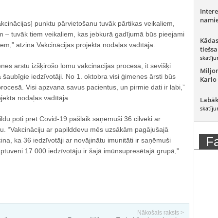
Intere
namie
cinācijas] punktu pārvietošanu tuvāk pārtikas veikaliem,
m – tuvāk tiem veikaliem, kas jebkurā gadījumā būs pieejami
Kādas
iem,” atzina Vakcinācijas projekta nodaļas vadītāja.
tiešsa
skatīju
s ārstu izšķirošo lomu vakcinācijas procesā, it sevišķi
Miljo
 šaubīgie iedzīvotāji. No 1. oktobra visi ģimenes ārsti būs
Karlo
 procesā. Visi apzvana savus pacientus, un pirmie dati ir labi,”
ojekta nodaļas vadītāja.
Labāk
skatīju
ldu poti pret Covid-19 pašlaik saņēmuši 36 cilvēki ar
u. “Vakcināciju ar papilddevu mēs uzsākām pagājušajā
F
cina, ka 36 iedzīvotāji ar novājinātu imunitāti ir saņēmuši
tuveni 17 000 iedzīvotāju ir šajā imūnsupresētajā grupā,”
Nākošais raksts >