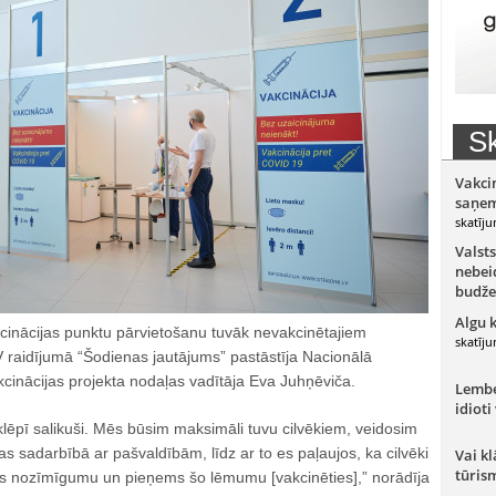
Sk
Vakci
saņem
skatīju
Valsts
nebeid
budže
Algu 
inācijas punktu pārvietošanu tuvāk nevakcinētajiem
skatīju
TV raidījumā “Šodienas jautājums” pastāstīja Nacionālā
cinācijas projekta nodaļas vadītāja Eva Juhņēviča.
Lember
idioti
ēpī salikuši. Mēs būsim maksimāli tuvu cilvēkiem, veidosim
s sadarbībā ar pašvaldībām, līdz ar to es paļaujos, ka cilvēki
Vai kl
tūris
as nozīmīgumu un pieņems šo lēmumu [vakcinēties],” norādīja