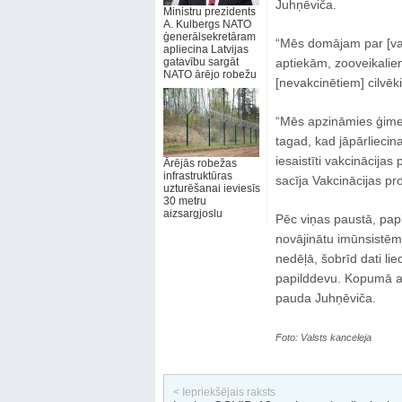
Juhņēviča.
Ministru prezidents
A. Kulbergs NATO
ģenerālsekretāram
“Mēs domājam par [vak
apliecina Latvijas
gatavību sargāt
aptiekām, zooveikalie
NATO ārējo robežu
[nevakcinētiem] cilvēk
“Mēs apzināmies ģimene
tagad, kad jāpārliecina
iesaistīti vakcinācijas
Ārējās robežas
infrastruktūras
sacīja Vakcinācijas pr
uzturēšanai ieviesīs
30 metru
aizsargjoslu
Pēc viņas paustā, papi
novājinātu imūnsistēm
nedēļā, šobrīd dati lie
papilddevu. Kopumā ap
pauda Juhņēviča.
Foto: Valsts kanceleja
< Iepriekšējais raksts