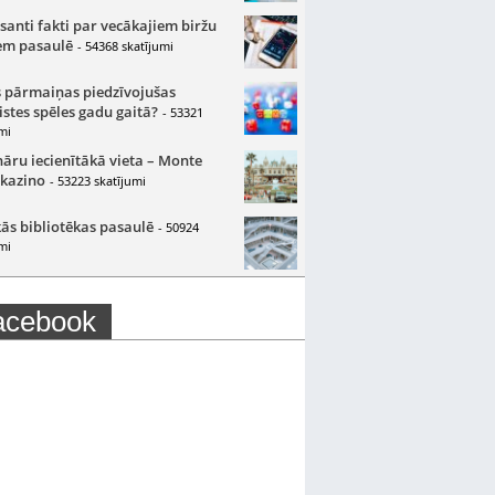
santi fakti par vecākajiem biržu
m pasaulē
- 54368 skatījumi
 pārmaiņas piedzīvojušas
istes spēles gadu gaitā?
- 53321
mi
nāru iecienītākā vieta – Monte
 kazino
- 53223 skatījumi
ās bibliotēkas pasaulē
- 50924
mi
acebook