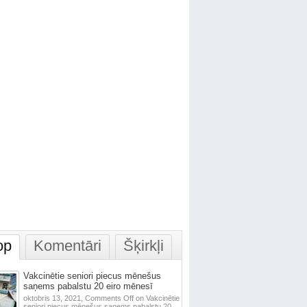
op
Komentāri
Šķirkļi
Vakcinētie seniori piecus mēnešus
saņems pabalstu 20 eiro mēnesī
oktobris 13, 2021,
Comments Off
on Vakcinētie
seniori piecus mēnešus saņems pabalstu 20