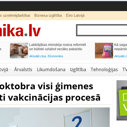
ts uzņēmējdarbībai
Biznesa izglītība
Eiro Latvijā
lai,
Septiņos mēnešos Vivi vilcienos
s budžetu?
pārvadāti 12 miljoni pasažieru; jūlijā
97,4 % reisu izpildīti laikā
Aktuālā ziņa
,
Bizness Latvijā
,
Tirdzniecība
vijā
Ārvalstīs
Likumdošana
Izglītība
Tehnoloģijas
T
 oktobra visi ģimenes
īti vakcinācijas procesā