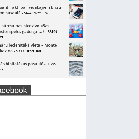
santi fakti par vecākajiem biržu
m pasaulē
- 54243 skatījumi
 pārmaiņas piedzīvojušas
istes spēles gadu gaitā?
- 53199
mi
nāru iecienītākā vieta – Monte
 kazino
- 53093 skatījumi
ās bibliotēkas pasaulē
- 50795
mi
acebook