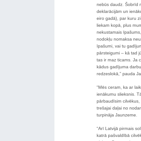
nebūs daudz. Šobrīd 
deklarācijām un ienā
eiro gadā), par kuru
liekam kopā, plus mums
nekustamais īpašums, 
nodokļu nomaksa neuzr
īpašumi, vai tu gadīju
pārsteigumi – kā tad j
tas ir maz ticams. Ja
kādus gadījuma darbu
redzeslokā,” pauda J
“Mēs ceram, ka ar lai
ienākumu slieksnis. T
pārbaudīsim cilvēkus, 
trešajai daļai no noda
turpināja Jaunzeme.
“Arī Latvijā pirmais s
katrā pašvaldībā cilvē