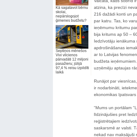
Vaicāta, kāds šobrīd i
atzina, ka precīzi neva
Kā sagatavot bērnu
skolai,
216 dažādi konti un pa
nepārslogojot
ģimenes budžetu?
par katru. Tas, ko var
ieņēmumu kritumu par 
bija kritums ap 50 – 6
Iedzīvotāju ienākuma n
apdrošināšanas iemaks
Septiņos mēnešos
ar to Latvijas fenome
Vivi vilcienos
pārvadāti 12 miljoni
budžeta ieņēmumiem. 
pasažieru; jūlijā
uzņēmēju aptaujas rāda
97,4 % reisu izpildīti
laikā
Runājot par viesnīcas, 
ir nodarbināti, ietekm
ekonomikas īpatsvars š
“Mums un portālam “La
līdzinājušies pret Iedz
reģistrētajiem iedzīvo
saskarsmē ar valsti. Tā
nekad nav maksājuši ne