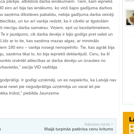
ca pārējie, atbilstoši darba ienākumiem. Tiem, kam iepriekš
30 eiro arī bija tas ienākums, ko viņš šajos gadījuma darbos
kas saņēma dīkstāves pabalstu, nebija gadījuma darba veicēji.
ttiecībās, un tur arī varēja redzēt, ka ir cilvēki ar ilgstošām
oti niecīgu darba samaksu. Viņiem, ejot uz bezdarbniekiem,
 ir jautājums, cik darba devējs ir bijis godīgs pret valsti un
Līdz ar to tie, kas saņēma mazas algas, ar minimālo
iem 180 eiro – varēja nosegt nenopelnīto. Tie, kas agrāk bija
, saņēma tikai to, ko bija iepriekš deklarējuši. Ceru, ka šī
unkts izvērtēt attiecības ar darba devēju un izrauties no
bavietās,” sacīja VID vadītāja.
godprātīgi. Ir godīgi uzņēmēji, un es nepiekrītu, ka Latvijā nav
 varat neiet pie negodprātīga uzņēmēja un varat iet pie
pēka trūkst,” piebilda Jaunzeme.
Nākošais raksts >
u
Maijā turpinās patēriņa cenu kritums