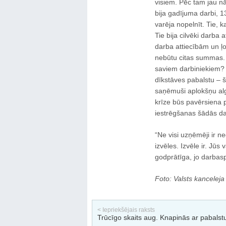
visiem. Pēc tam jau nā
bija gadījuma darbi, 1
varēja nopelnīt. Tie, 
Tie bija cilvēki darba a
darba attiecībām un ļ
nebūtu citas summas. Te
saviem darbiniekiem? 
dīkstāves pabalstu – š
saņēmuši aplokšņu algu
krīze būs pavērsiena p
iestrēgšanas šādās dar
“Ne visi uzņēmēji ir ne
izvēles. Izvēle ir. Jūs
godprātīga, jo darbas
Foto: Valsts kanceleja
< Iepriekšējais raksts
Trūcīgo skaits aug. Knapinās ar pabalst