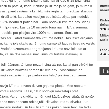
r nodokļu ieņēmumu kritums saistībā ar Covid-19 krīzi, viņa
Intere
rēšu to pateikt, kāda ir situācija uz maija beigām, jo mums ir
namie
rasti paiet zināms laiks, līdz mēs iegūstam precīzus skaitļus
u droši teikt, ka dažos medijos publicētās ziņas par nodokļu
Kādas
23% neatbilst patiesībai. Tāda nodokļu krituma nav. Vidēji
tiešsa
0 miljoni eiro, kas uz 10 miljardu fona nav milzīga summa.
skatīju
odoklis pat pildījās virs 100% no plānotā. Sociālās
Miljo
as arī. Tātad traumatiska krituma nebija. Tas izskaidrojams
Karlo
nu, ka neliels skaits uzņēmumu samaksā lauvas tiesu no valsts
Vadošo uzņēmumu apgrozījuma kritums nav liels, un arī
Labāk
, ka šie divi mēneši nav viņus ļoti būtiski ietekmējuši.
skatīju
ēdināšanas, tūrisma nozari, viņa atzina, ka lai gan cilvēki tur
F
e uz valsts budžetu nemaz tik liela nav. “Visticamāk, ēnu
ajās nozarēs ir bijis pietiekami liels,” pieļāva Jaunzeme.
tvija.lv” ir tā dēvētā dzīves gājuma pieeja. Mēs neesam
īvotāju reģistru. Tas ir, cik ir nodokļu maksātāju pret
tājiem. Vairums cilvēku tomēr kaut kādā dzīves situācijā nonāk
pēc mēs neesam rēķinājuši, cik valstī ir tādu cilvēku, kuri
vienu nodokli. Ar lielu ticamības pakāpi varu teikt, ka tādu