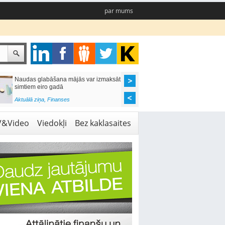
par mums
Naudas glabāšana mājās var izmaksāt
Katrs desmitais mājok
simtiem eiro gadā
pieteikums tiek noraid
kredītvēstures dēļ
Aktuālā ziņa
,
Finanses
Aktuālā ziņa
,
Finanses
V&Video
Viedokļi
Bez kaklasaites