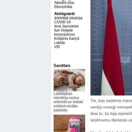
Aktuālā ziņa
Ekonomika
Atslēgvārdi
ārkārtējā situācija
COVID-19
Ieva Jaunzeme
Ilze Viņķele
koronavīruss
Krišjānis Kariņš
Latvija
VID
Saistītais
Labklājības
ministrija rosina
Tie, kas saņēma mazas
reformēt un būtiski
uzlabot vecāku
varēja nosegt nenopel
pabalstu
tikai to, ko bija ieprie
ieņēmumu dienesta va