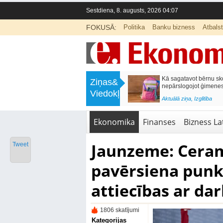
Sestdiena, 8. augusts, 2026 04:07
FOKUSĀ:
Politika
Banku bizness
Atbals
>
Labklājības ministrija rosina reformēt
Kā sagatavot bērnu sko
Ziņas&
un būtiski uzlabot vecāku pabalstu
nepārslogojot ģimene
Viedokļi
<
Aktuālā ziņa
,
Ekonomika
Aktuālā ziņa
,
Izglītība
Ekonomika
Finanses
Bizness Lat
Jaunzeme: Cerams
Tweet
pavērsiena punk
attiecības ar da
1806 skatījumi
Kategorijas