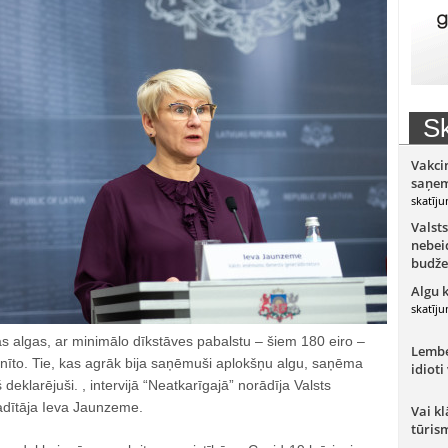
Sk
Vakci
saņem
skatīju
Valsts
nebeid
budže
Algu 
skatīju
 algas, ar minimālo dīkstāves pabalstu – šiem 180 eiro –
Lember
nīto. Tie, kas agrāk bija saņēmuši aplokšņu algu, saņēma
idioti
kš deklarējuši. , intervijā “Neatkarīgajā” norādīja Valsts
dītāja Ieva Jaunzeme.
Vai kl
tūris