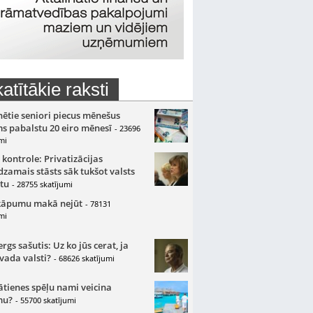
atītākie raksti
nētie seniori piecus mēnešus
s pabalstu 20 eiro mēnesī
- 23696
mi
 kontrole: Privatizācijas
zamais stāsts sāk tukšot valsts
tu
- 28755 skatījumi
kāpumu makā nejūt
- 78131
mi
gs sašutis: Uz ko jūs cerat, ja
 vada valsti?
- 68626 skatījumi
ātienes spēļu nami veicina
mu?
- 55700 skatījumi