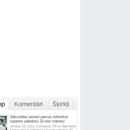
op
Komentāri
Šķirkļi
Vakcinētie seniori piecus mēnešus
saņems pabalstu 20 eiro mēnesī
oktobris 13, 2021,
Comments Off
on Vakcinētie
seniori piecus mēnešus saņems pabalstu 20