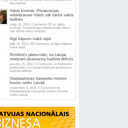
eiro mēnesī
Valsts kontrole: Privatizācijas
nebeidzamais stāsts sāk tukšot valsts
budžetu
maijs 16, 2019,
Comments Off
on Valsts
kontrole: Privatizācijas nebeidzamais stāsts
sāk tukšot valsts budžetu
Algu kāpumu makā nejūt
jūlijs 16, 2013,
48 Comments
on Algu kāpumu
makā nejūt
Rimšēvičs pārliecināts, ka Latvijai
steidzami jāsamazina budžeta deficīts
janvāris 25, 2011,
5 Comments
on Rimšēvičs
pārliecināts, ka Latvijai steidzami jāsamazina
budžeta deficīts
Starptautiskais transporta ministru
forums notiks Latvijā
septembris 4, 2009,
4 Comments
on
Starptautiskais transporta ministru forums
notiks Latvijā