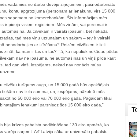
mēs vadāmies no darba devēju ziņojumiem, pašnodarbināto
kumu kontu apgrozījuma (personām ar ienākumu virs 15 000
 ziņas saņemam no komercbankām. Šīs informācijas mēs
 ir pieeja visiem reģistriem. Mēs zinām, vai personai ir
automašīna. Ja cilvēkam ir vairāki īpašumi, bet nekāda
ādās, tad mēs viņu uzrunājam un sakām – tev ir vairāki
mā nenodarbojies ar izīrēšanu? Reizēm cilvēkiem ir lieli
ūs zināt, ka man ir tas un tas? Tā, ka nepaliek nekādas pēdas,
 cilvēkam nav ne īpašuma, ne automašīnas un viņš pilda kaut
s, tad gan viņš, iespējams, nekad nav nonācis mūsu
aunzeme.
ku cilvēku turīgums augs, un 15 000 gadā būs apakšējais
ā tiešām nav liela summa, un, iespējams, nākotnē mēs
sākot no 50 000 eiro vai 70 000 eiro gadā. Pagaidām tikai
rbinātajiem ienākumi pārsniedz šos 15 000 eiro gadā,”
T
olis bija krīzes pabalsta nodibināšana 130 eiro apmērā, ko
ks varēja saņemt. Arī Latvija sāka ar universālo pabalstu