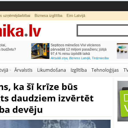
ts uzņēmējdarbībai
Biznesa izglītība
Eiro Latvijā
lai,
Septiņos mēnešos Vivi vilcienos
s budžetu?
pārvadāti 12 miljoni pasažieru; jūlijā
97,4 % reisu izpildīti laikā
Aktuālā ziņa
,
Bizness Latvijā
,
Tirdzniecība
vijā
Ārvalstīs
Likumdošana
Izglītība
Tehnoloģijas
T
, ka šī krīze būs
ts daudziem izvērtēt
rba devēju