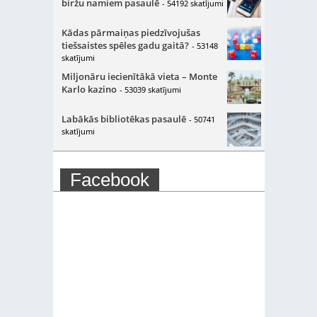
biržu namiem pasaulē
- 54192 skatījumi
Kādas pārmaiņas piedzīvojušas
tiešsaistes spēles gadu gaitā?
- 53148
skatījumi
Miljonāru iecienītākā vieta – Monte
Karlo kazino
- 53039 skatījumi
Labākās bibliotēkas pasaulē
- 50741
skatījumi
Facebook