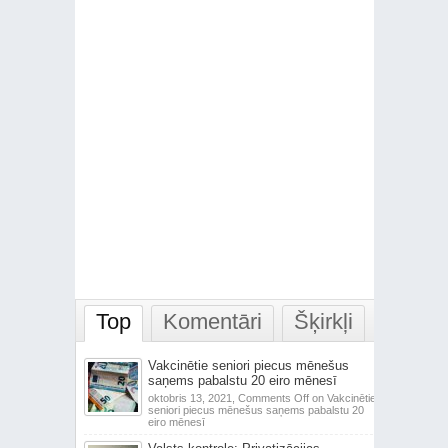
Top
Komentāri
Šķirkļi
Vakcinētie seniori piecus mēnešus
saņems pabalstu 20 eiro mēnesī
oktobris 13, 2021,
Comments Off
on Vakcinētie
seniori piecus mēnešus saņems pabalstu 20
eiro mēnesī