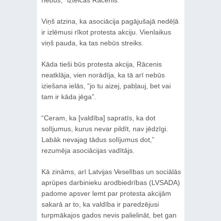
Viņš atzina, ka asociācija pagājušajā nedēļā
ir izlēmusi rīkot protesta akciju. Vienlaikus
viņš pauda, ka tas nebūs streiks.
Kāda tieši būs protesta akcija, Rācenis
neatklāja, vien norādīja, ka tā arī nebūs
iziešana ielās, “jo tu aizej, pabļauj, bet vai
tam ir kāda jēga”.
“Ceram, ka [valdība] sapratīs, ka dot
solījumus, kurus nevar pildīt, nav jēdzīgi.
Labāk nevajag tādus solījumus dot,”
rezumēja asociācijas vadītājs.
Kā zināms, arī Latvijas Veselības un sociālās
aprūpes darbinieku arodbiedrības (LVSADA)
padome apsver lemt par protesta akcijām
sakarā ar to, ka valdība ir paredzējusi
turpmākajos gados nevis palielināt, bet gan