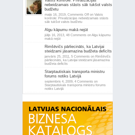
Valsts kontrole: Privatizācijas
nebeidzamais stāsts sāk tukšot valsts
budžetu
maijs 16, 2019,
Comments Off
on Valsts
kontrole: Privatizācijas nebeidzamais stāsts
sāk tukšot valsts budžetu
Algu kāpumu makā nejūt
jūlijs 16, 2013,
48 Comments
on Algu kāpumu
makā nejūt
Rimšēvičs pārliecināts, ka Latvijai
steidzami jāsamazina budžeta deficīts
janvāris 25, 2011,
5 Comments
on Rimšēvičs
pārliecināts, ka Latvijai steidzami jāsamazina
budžeta deficīts
Starptautiskais transporta ministru
forums notiks Latvijā
septembris 4, 2009,
4 Comments
on
Starptautiskais transporta ministru forums
notiks Latvijā