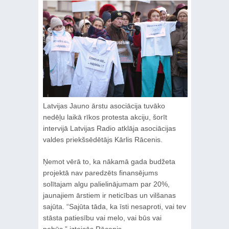
Latvijas Jauno ārstu asociācija tuvāko
nedēļu laikā rīkos protesta akciju, šorīt
intervijā Latvijas Radio atklāja asociācijas
valdes priekšsēdētājs Kārlis Rācenis.
Ņemot vērā to, ka nākamā gada budžeta
projektā nav paredzēts finansējums
solītajam algu palielinājumam par 20%,
jaunajiem ārstiem ir neticības un vilšanas
sajūta. “Sajūta tāda, ka īsti nesaproti, vai tev
stāsta patiesību vai melo, vai būs vai
nebūs,” izteicās Rācenis.