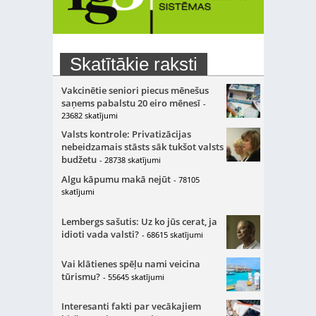
Skatītākie raksti
Vakcinētie seniori piecus mēnešus
saņems pabalstu 20 eiro mēnesī
-
23682 skatījumi
Valsts kontrole: Privatizācijas
nebeidzamais stāsts sāk tukšot valsts
budžetu
- 28738 skatījumi
Algu kāpumu makā nejūt
- 78105
skatījumi
Lembergs sašutis: Uz ko jūs cerat, ja
idioti vada valsti?
- 68615 skatījumi
Vai klātienes spēļu nami veicina
tūrismu?
- 55645 skatījumi
Interesanti fakti par vecākajiem