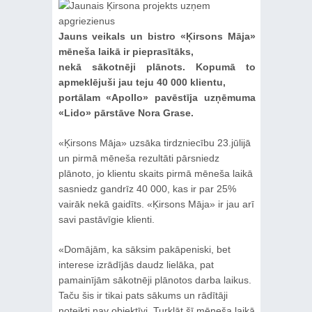
Jauns veikals un bistro «Ķirsons Māja»
mēneša laikā ir pieprasītāks,
nekā sākotnēji plānots. Kopumā to
apmeklējuši jau teju 40 000 klientu,
portālam «Apollo» pavēstīja uzņēmuma
«Lido» pārstāve Nora Grase.
«Ķirsons Māja» uzsāka tirdzniecību 23.jūlijā
un pirmā mēneša rezultāti pārsniedz
plānoto, jo klientu skaits pirmā mēneša laikā
sasniedz gandrīz 40 000, kas ir par 25%
vairāk nekā gaidīts. «Ķirsons Māja» ir jau arī
savi pastāvīgie klienti.
«Domājām, ka sāksim pakāpeniski, bet
interese izrādījās daudz lielāka, pat
pamainījām sākotnēji plānotos darba laikus.
Taču šis ir tikai pats sākums un rādītāji
noteikti nav objektīvi. Turklāt šī mēneša laikā