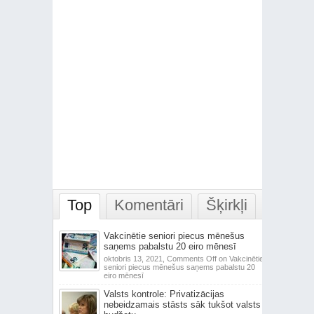
Top
Komentāri
Šķirkļi
Vakcinētie seniori piecus mēnešus
saņems pabalstu 20 eiro mēnesī
oktobris 13, 2021,
Comments Off
on Vakcinētie
seniori piecus mēnešus saņems pabalstu 20
eiro mēnesī
Valsts kontrole: Privatizācijas
nebeidzamais stāsts sāk tukšot valsts