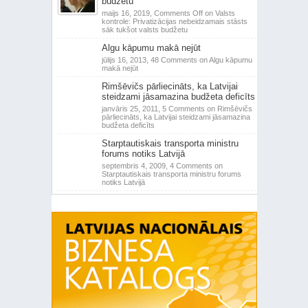
budžetu
maijs 16, 2019,
Comments Off
on Valsts
kontrole: Privatizācijas nebeidzamais stāsts
sāk tukšot valsts budžetu
Algu kāpumu makā nejūt
jūlijs 16, 2013,
48 Comments
on Algu kāpumu
makā nejūt
Rimšēvičs pārliecināts, ka Latvijai
steidzami jāsamazina budžeta deficīts
janvāris 25, 2011,
5 Comments
on Rimšēvičs
pārliecināts, ka Latvijai steidzami jāsamazina
budžeta deficīts
Starptautiskais transporta ministru
forums notiks Latvijā
septembris 4, 2009,
4 Comments
on
Starptautiskais transporta ministru forums
notiks Latvijā