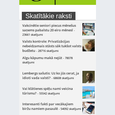
Skatītākie raksti
Vakcinētie seniori piecus mēnešus
saņems pabalstu 20 eiro mēnesī
-
23661 skatījumi
Valsts kontrole: Privatizācijas
nebeidzamais stāsts sāk tukšot valsts
budžetu
- 28716 skatījumi
Algu kāpumu makā nejūt
- 78078
skatījumi
Lembergs sašutis: Uz ko jūs cerat, ja
idioti vada valsti?
- 68608 skatījumi
Vai klātienes spēļu nami veicina
tūrismu?
- 55542 skatījumi
Interesanti fakti par vecākajiem
biržu namiem pasaulē
- 54092 skatījumi