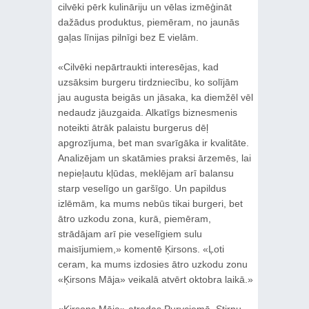
cilvēki pērk kulināriju un vēlas izmēģināt
dažādus produktus, piemēram, no jaunās
gaļas līnijas pilnīgi bez E vielām.
«Cilvēki nepārtraukti interesējas, kad
uzsāksim burgeru tirdzniecību, ko solījām
jau augusta beigās un jāsaka, ka diemžēl vēl
nedaudz jāuzgaida. Alkatīgs biznesmenis
noteikti ātrāk palaistu burgerus dēļ
apgrozījuma, bet man svarīgāka ir kvalitāte.
Analizējam un skatāmies praksi ārzemēs, lai
nepieļautu kļūdas, meklējam arī balansu
starp veselīgo un garšīgo. Un papildus
izlēmām, ka mums nebūs tikai burgeri, bet
ātro uzkodu zona, kurā, piemēram,
strādājam arī pie veselīgiem sulu
maisījumiem,» komentē Ķirsons. «Ļoti
ceram, ka mums izdosies ātro uzkodu zonu
«Ķirsons Māja» veikalā atvērt oktobra laikā.»