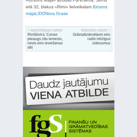
«Ķirsons Māja» atrodas Purvciemā, Stirnu
ielā 32, blakus «Rimi» lielveikalam.
Ķirsons
māja
LIDO
Nora Grase
< Iepriekšējais raksts
Nākošais raksts >
Rimšēvics: Cenas
Grāmatizdevējiem eiro
pieaugs citu iemeslu,
radīs milzīgus
nevis eiro ieviešanas
izdevumus
dēļ