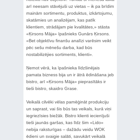
arī neesam stāvējuši uz vietas – ik pa brīdim
mainām sortimentu, produktus, izkārtojumu,
skatāmies un analizējam, kas patīk
klientiem, strādājam pie kvalitātes,» stāsta
«Ķirsons Māja» īpašnieks Gunārs Ķirsons.
«Bet objektīvu finanšu analīzi varēsim veikt
pēc sešu mēnešu darba, kad būs
nostabilizējies sortiments, klienti».
Ņemot vērā, ka īpašnieka līdzšinējais
pamata bizness bija un ir ātrā ēdināšana jeb
bistro, arī «Ķirsons Māja» pieprasītāks ir
tieši bistro, skaidro Grase.
Veikalā cilvēki vēlas pamēģināt produkciju
un saprast, vai šis būs tas veikals, kurā viņi
iegriezīsies biežāk. Bistro klienti iecienījuši
tieši jaunās garšas, kas līdz šim «Lido»
nebija raksturīgas – dažādu veidu WOK
ēdieni un svaigie salāti, savukārt veikalā