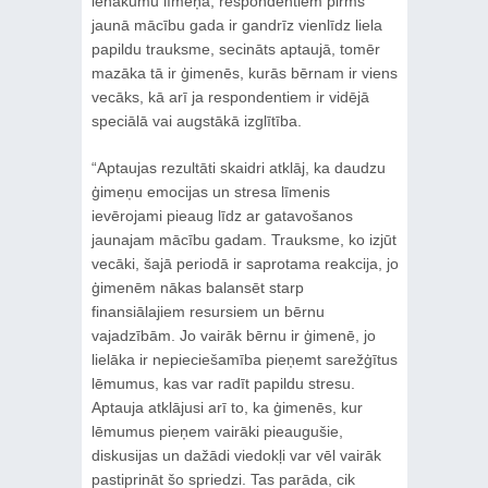
ienākumu līmeņa, respondentiem pirms
jaunā mācību gada ir gandrīz vienlīdz liela
papildu trauksme, secināts aptaujā, tomēr
mazāka tā ir ģimenēs, kurās bērnam ir viens
vecāks, kā arī ja respondentiem ir vidējā
speciālā vai augstākā izglītība.
“Aptaujas rezultāti skaidri atklāj, ka daudzu
ģimeņu emocijas un stresa līmenis
ievērojami pieaug līdz ar gatavošanos
jaunajam mācību gadam. Trauksme, ko izjūt
vecāki, šajā periodā ir saprotama reakcija, jo
ģimenēm nākas balansēt starp
finansiālajiem resursiem un bērnu
vajadzībām. Jo vairāk bērnu ir ģimenē, jo
lielāka ir nepieciešamība pieņemt sarežģītus
lēmumus, kas var radīt papildu stresu.
Aptauja atklājusi arī to, ka ģimenēs, kur
lēmumus pieņem vairāki pieaugušie,
diskusijas un dažādi viedokļi var vēl vairāk
pastiprināt šo spriedzi. Tas parāda, cik