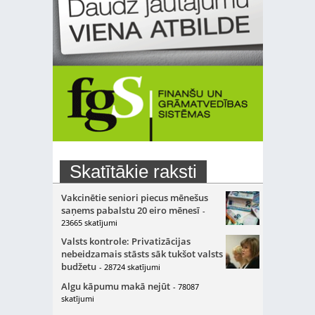
Skatītākie raksti
Vakcinētie seniori piecus mēnešus
saņems pabalstu 20 eiro mēnesī
-
23665 skatījumi
Valsts kontrole: Privatizācijas
nebeidzamais stāsts sāk tukšot valsts
budžetu
- 28724 skatījumi
Algu kāpumu makā nejūt
- 78087
skatījumi