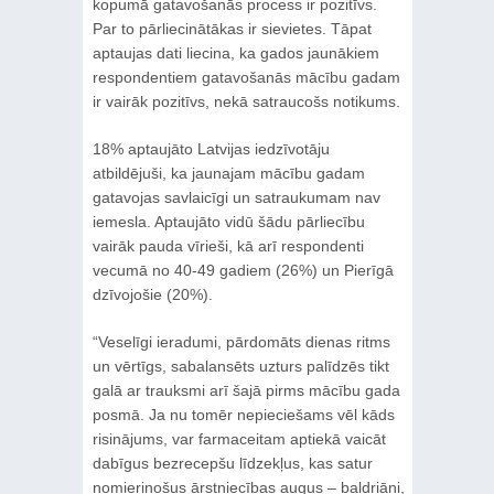
kopumā gatavošanās process ir pozitīvs.
Par to pārliecinātākas ir sievietes. Tāpat
aptaujas dati liecina, ka gados jaunākiem
respondentiem gatavošanās mācību gadam
ir vairāk pozitīvs, nekā satraucošs notikums.
18% aptaujāto Latvijas iedzīvotāju
atbildējuši, ka jaunajam mācību gadam
gatavojas savlaicīgi un satraukumam nav
iemesla. Aptaujāto vidū šādu pārliecību
vairāk pauda vīrieši, kā arī respondenti
vecumā no 40-49 gadiem (26%) un Pierīgā
dzīvojošie (20%).
“Veselīgi ieradumi, pārdomāts dienas ritms
un vērtīgs, sabalansēts uzturs palīdzēs tikt
galā ar trauksmi arī šajā pirms mācību gada
posmā. Ja nu tomēr nepieciešams vēl kāds
risinājums, var farmaceitam aptiekā vaicāt
dabīgus bezrecepšu līdzekļus, kas satur
nomierinošus ārstniecības augus – baldriāni,