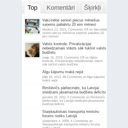
Top
Komentāri
Šķirkļi
Vakcinētie seniori piecus mēnešus
saņems pabalstu 20 eiro mēnesī
oktobris 13, 2021,
Comments Off
on Vakcinētie
seniori piecus mēnešus saņems pabalstu 20
eiro mēnesī
Valsts kontrole: Privatizācijas
nebeidzamais stāsts sāk tukšot valsts
budžetu
maijs 16, 2019,
Comments Off
on Valsts
kontrole: Privatizācijas nebeidzamais stāsts
sāk tukšot valsts budžetu
Algu kāpumu makā nejūt
jūlijs 16, 2013,
48 Comments
on Algu kāpumu
makā nejūt
Rimšēvičs pārliecināts, ka Latvijai
steidzami jāsamazina budžeta deficīts
janvāris 25, 2011,
5 Comments
on Rimšēvičs
pārliecināts, ka Latvijai steidzami jāsamazina
budžeta deficīts
Starptautiskais transporta ministru
forums notiks Latvijā
septembris 4, 2009,
4 Comments
on
Starptautiskais transporta ministru forums
notiks Latvijā