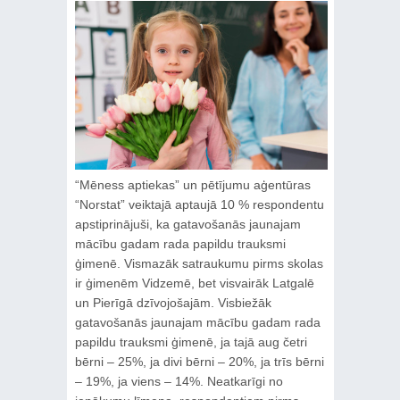
“Mēness aptiekas” un pētījumu aģentūras
“Norstat” veiktajā aptaujā 10 % respondentu
apstiprinājuši, ka gatavošanās jaunajam
mācību gadam rada papildu trauksmi
ģimenē. Vismazāk satraukumu pirms skolas
ir ģimenēm Vidzemē, bet visvairāk Latgalē
un Pierīgā dzīvojošajām. Visbiežāk
gatavošanās jaunajam mācību gadam rada
papildu trauksmi ģimenē, ja tajā aug četri
bērni – 25%, ja divi bērni – 20%, ja trīs bērni
– 19%, ja viens – 14%. Neatkarīgi no