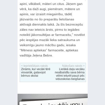
apini, vilkābeli, māteri un citus. Jāņem gan
vērā, ka daži augi, piemēram, mātere un
apinis, var izraisīt miegainību, tādēļ
jāizvairās no šo preparātu lietošanas
aktīvajā diennakts laikā. Ja šīs bezrecepšu
zāles nav ieteicis ārsts, pirms to iegādes
noteikti jākonsultējas ar farmaceitu,” novēlot
pēc iespējas mazāk lieka satraukuma un
veiksmīgu jauno mācību gadu, iesaka
“Mēness aptiekas” farmaceite, aptiekas
vadītāja Jeļena Bebre.
< Iepriekšējais raksts
Nākošais raksts >
Zināms, kur vecāki tērē
Lielākā daļa vecāku
visvairāk, gatavojot
neatbalstītu sava bērna
bērnus skolai
vēlmi ieturēt pauzi pēc
vidusskolas beigšanas