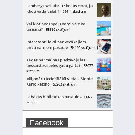
Lembergs sašutis: Uz ko jūs cerat, ja
idioti vada valsti?
- 68611 skatījumi
Vai klātienes spēļu nami veicina
tūrismu?
- 55569 skatījumi
Interesanti fakti par vecākajiem
biržu namiem pasaulē
- 54120 skatījumi
Kādas pārmaiņas piedzīvojušas
tiešsaistes spēles gadu gaitā?
- 53077
skatījumi
Miljonāru iecienītākā vieta – Monte
Karlo kazino
- 52962 skatījumi
Labākās bibliotēkas pasaulē
- 50665
skatījumi
Facebook