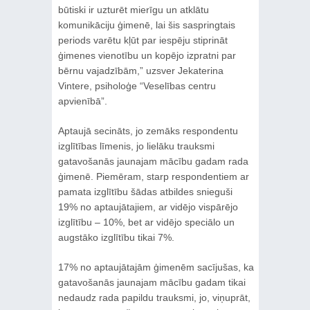
būtiski ir uzturēt mierīgu un atklātu
komunikāciju ģimenē, lai šis saspringtais
periods varētu kļūt par iespēju stiprināt
ģimenes vienotību un kopējo izpratni par
bērnu vajadzībām,” uzsver Jekaterina
Vintere, psiholoģe “Veselības centru
apvienībā”.
Aptaujā secināts, jo zemāks respondentu
izglītības līmenis, jo lielāku trauksmi
gatavošanās jaunajam mācību gadam rada
ģimenē. Piemēram, starp respondentiem ar
pamata izglītību šādas atbildes snieguši
19% no aptaujātajiem, ar vidējo vispārējo
izglītību – 10%, bet ar vidējo speciālo un
augstāko izglītību tikai 7%.
17% no aptaujātajām ģimenēm sacījušas, ka
gatavošanās jaunajam mācību gadam tikai
nedaudz rada papildu trauksmi, jo, viņuprāt,