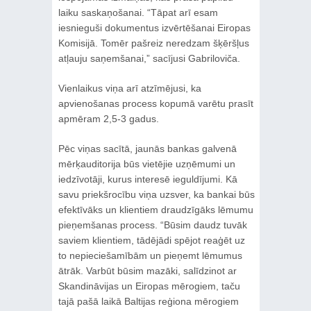
laiku saskaņošanai. “Tāpat arī esam
iesnieguši dokumentus izvērtēšanai Eiropas
Komisijā. Tomēr pašreiz neredzam šķēršļus
atļauju saņemšanai,” sacījusi Gabriloviča.
Vienlaikus viņa arī atzīmējusi, ka
apvienošanas process kopumā varētu prasīt
apmēram 2,5-3 gadus.
Pēc viņas sacītā, jaunās bankas galvenā
mērķauditorija būs vietējie uzņēmumi un
iedzīvotāji, kurus interesē ieguldījumi. Kā
savu priekšrocību viņa uzsver, ka bankai būs
efektīvāks un klientiem draudzīgāks lēmumu
pieņemšanas process. “Būsim daudz tuvāk
saviem klientiem, tādējādi spējot reaģēt uz
to nepieciešamībām un pieņemt lēmumus
ātrāk. Varbūt būsim mazāki, salīdzinot ar
Skandināvijas un Eiropas mērogiem, taču
tajā pašā laikā Baltijas reģiona mērogiem