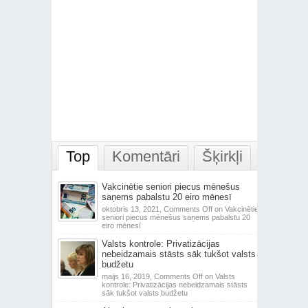
Top
Komentāri
Šķirkļi
Vakcinētie seniori piecus mēnešus
saņems pabalstu 20 eiro mēnesī
oktobris 13, 2021,
Comments Off
on Vakcinētie
seniori piecus mēnešus saņems pabalstu 20
eiro mēnesī
Valsts kontrole: Privatizācijas
nebeidzamais stāsts sāk tukšot valsts
budžetu
maijs 16, 2019,
Comments Off
on Valsts
kontrole: Privatizācijas nebeidzamais stāsts
sāk tukšot valsts budžetu