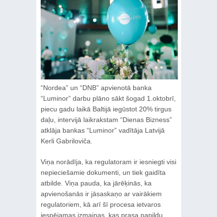
“Nordea” un “DNB” apvienotā banka
“Luminor” darbu plāno sākt šogad 1.oktobrī,
piecu gadu laikā Baltijā iegūstot 20% tirgus
daļu, intervijā laikrakstam “Dienas Bizness”
atklāja bankas “Luminor” vadītāja Latvijā
Kerli Gabriloviča.
Viņa norādīja, ka regulatoram ir iesniegti visi
nepieciešamie dokumenti, un tiek gaidīta
atbilde. Viņa pauda, ka jārēķinās, ka
apvienošanās ir jāsaskaņo ar vairākiem
regulatoriem, kā arī šī procesa ietvaros
iespējamas izmaiņas, kas prasa papildu