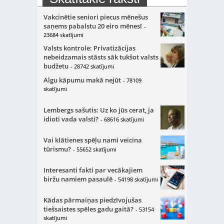
Vakcinētie seniori piecus mēnešus
saņems pabalstu 20 eiro mēnesī
-
23684 skatījumi
Valsts kontrole: Privatizācijas
nebeidzamais stāsts sāk tukšot valsts
budžetu
- 28742 skatījumi
Algu kāpumu makā nejūt
- 78109
skatījumi
Lembergs sašutis: Uz ko jūs cerat, ja
idioti vada valsti?
- 68616 skatījumi
Vai klātienes spēļu nami veicina
tūrismu?
- 55652 skatījumi
Interesanti fakti par vecākajiem
biržu namiem pasaulē
- 54198 skatījumi
Kādas pārmaiņas piedzīvojušas
tiešsaistes spēles gadu gaitā?
- 53154
skatījumi