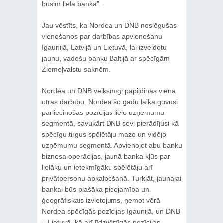
būsim liela banka”.
Jau vēstīts, ka Nordea un DNB noslēgušas
vienošanos par darbības apvienošanu
Igaunijā, Latvijā un Lietuvā, lai izveidotu
jaunu, vadošu banku Baltijā ar spēcīgām
Ziemeļvalstu saknēm.
Nordea un DNB veiksmīgi papildinās viena
otras darbību. Nordea šo gadu laikā guvusi
pārliecinošas pozīcijas lielo uzņēmumu
segmentā, savukārt DNB sevi pierādījusi kā
spēcīgu tirgus spēlētāju mazo un vidējo
uzņēmumu segmentā. Apvienojot abu banku
biznesa operācijas, jaunā banka kļūs par
lielāku un ietekmīgāku spēlētāju arī
privātpersonu apkalpošanā. Turklāt, jaunajai
bankai būs plašāka pieejamība un
ģeogrāfiskais izvietojums, ņemot vērā
Nordea spēcīgās pozīcijas Igaunijā, un DNB
– Lietuvā, kā arī līdzvērtīgās pozīcijas