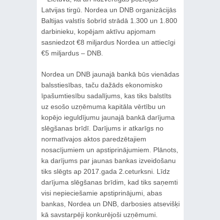
Latvijas tirgū. Nordea un DNB organizācijās
Baltijas valstīs šobrīd strādā 1.300 un 1.800
darbinieku, kopējam aktīvu apjomam
sasniedzot €8 miljardus Nordea un attiecīgi
€5 miljardus – DNB.
Nordea un DNB jaunajā bankā būs vienādas
balsstiesības, taču dažāds ekonomisko
īpašumtiesību sadalījums, kas tiks balstīts
uz esošo uzņēmuma kapitāla vērtību un
kopējo ieguldījumu jaunajā bankā darījuma
slēgšanas brīdī. Darījums ir atkarīgs no
normatīvajos aktos paredzētajiem
nosacījumiem un apstiprinājumiem. Plānots,
ka darījums par jaunas bankas izveidošanu
tiks slēgts ap 2017.gada 2.ceturksni. Līdz
darījuma slēgšanas brīdim, kad tiks saņemti
visi nepieciešamie apstiprinājumi, abas
bankas, Nordea un DNB, darbosies atsevišķi
kā savstarpēji konkurējoši uzņēmumi.