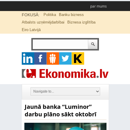
par mums
FOKUSĀ:
Politika
Banku bizness
Atbalsts uzņēmējdarbībai
Biznesa izglītība
Eiro Latvijā
Jaunā banka “Luminor”
darbu plāno sākt oktobrī