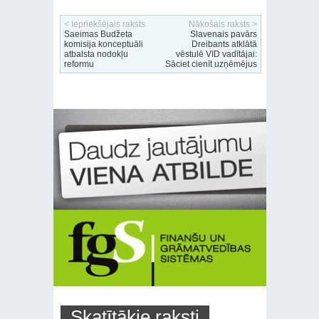
< Iepriekšējais raksts
Nākošais raksts >
Saeimas Budžeta
Slavenais pavārs
komisija konceptuāli
Dreibants atklātā
atbalsta nodokļu
vēstulē VID vadītājai:
reformu
Sāciet cienīt uzņēmējus
Skatītākie raksti