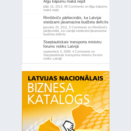
Algu kāpumu makā nejūt
jūlijs 16, 2013,
48 Comments
on Algu kāpumu
makā nejūt
Rimšēvičs pārliecināts, ka Latvijai
steidzami jāsamazina budžeta deficīts
janvāris 25, 2011,
5 Comments
on Rimšēvičs
pārliecināts, ka Latvijai steidzami jāsamazina
budžeta deficīts
Starptautiskais transporta ministru
forums notiks Latvijā
septembris 4, 2009,
4 Comments
on
Starptautiskais transporta ministru forums
notiks Latvijā