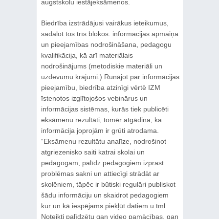
augstskolu iestājeksāmenos.
Biedrība izstrādājusi vairākus ieteikumus,
sadalot tos trīs blokos: informācijas apmaiņa
un pieejamības nodrošināšana, pedagogu
kvalifikācija, kā arī materiālais
nodrošinājums (metodiskie materiāli un
uzdevumu krājumi.) Runājot par informācijas
pieejamību, biedrība atzinīgi vērtē IZM
īstenotos izglītojošos vebinārus un
informācijas sistēmas, kurās tiek publicēti
eksāmenu rezultāti, tomēr atgādina, ka
informācija joprojām ir grūti atrodama.
“Eksāmenu rezultātu analīze, nodrošinot
atgriezenisko saiti katrai skolai un
pedagogam, palīdz pedagogiem izprast
problēmas sakni un attiecīgi strādāt ar
skolēniem, tāpēc ir būtiski regulāri publiskot
šādu informāciju un skaidrot pedagogiem
kur un kā iespējams piekļūt datiem u.tml.
Noteikti palīdzētu gan video pamācības, gan