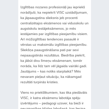
Izglītības nozares profesionāļi jau iepriekš
norādījuši, ka nepiekrīt VISC uzstādījumam,
ka jāpaaugstina slieksnis jeb procenti
centralizētajos eksāmenos vai vidusskolu un
augstskolu iestājeksāmenos, jo mēs
iestājamies par izglītības pieejamību visiem.
Arī mūžizglītības tendences pasaulē ir
vērstas uz maksimālu izglītības pieejamību.
Sliekšņa paaugstināšana pati par sevi
nepaaugstinās rezultātus. Biedrība piekrīt,
ka jābūt divu līmeņu eksāmenam, tomēr
norāda, ka līdz tam vēl jāgaida vairāki gadi.
Jautājums – kas notiks starplaikā? Mēs
nevaram pieļaut situāciju, ka nākamgad
rezultāti turpinās kristies.
Viens no priekšlikumiem, kas tika piedāvāts
VISC, ir katra eksāmenu labotāja spēju
izvērtējums – pedagogi uzsver, ka bieži ir
neuzmanības kļūdas labošanā, kas liecina