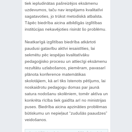
tiek iepludinātas pašreizējos eksāmenu
uzdevumos, taču nav iespējams kvalitatīvi
sagatavoties, jo trūkst metodiskā atbalsta.
Tāpēc biedrība aicina atbildīgās izglītības
institūcijas nekavējoties risināt šo problēmu.
Neatkarīgā izglītības biedrība atkārtoti
paudusi gatavību aktīvi iesaistīties, lai
sekmētu pēc iespējas kvalitatīvāku
pedagoģisko procesu un attiecīgi eksāmenu
rezultātu uzlabošanos, piemēram, pavasarī
plānota konference matemātikas
skolotājiem, kā arī tiks īstenots pētījums, lai
noskaidrotu pedagogu domas par jaunā
satura nodošanu skolēniem, tomēr aktīva un
konkrēta rīcība tiek gaidīta arī no ministrijas
puses. Biedrība aicina apzināties problēmas
būtiskumu un nepieļaut “zudušās paaudzes”
veidošanos.