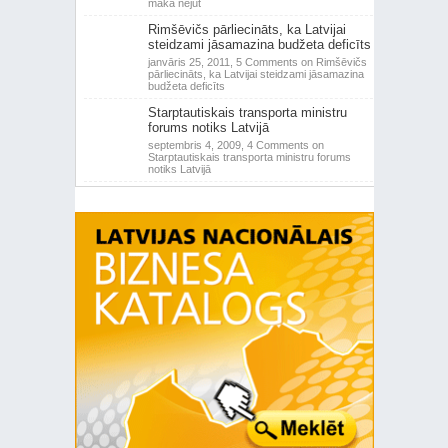
makā nejūt
Rimšēvičs pārliecināts, ka Latvijai
steidzami jāsamazina budžeta deficīts
janvāris 25, 2011,
5 Comments
on Rimšēvičs
pārliecināts, ka Latvijai steidzami jāsamazina
budžeta deficīts
Starptautiskais transporta ministru
forums notiks Latvijā
septembris 4, 2009,
4 Comments
on
Starptautiskais transporta ministru forums
notiks Latvijā