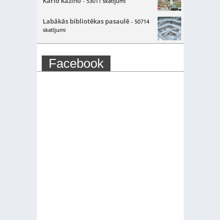
Karlo kazino
- 53011 skatījumi
Labākās bibliotēkas pasaulē
- 50714
skatījumi
Facebook