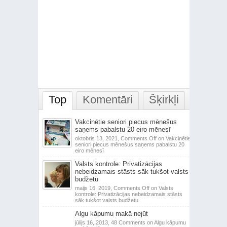
Top
Komentāri
Šķirkļi
Vakcinētie seniori piecus mēnešus
saņems pabalstu 20 eiro mēnesī
oktobris 13, 2021,
Comments Off
on Vakcinētie
seniori piecus mēnešus saņems pabalstu 20
eiro mēnesī
Valsts kontrole: Privatizācijas
nebeidzamais stāsts sāk tukšot valsts
budžetu
maijs 16, 2019,
Comments Off
on Valsts
kontrole: Privatizācijas nebeidzamais stāsts
sāk tukšot valsts budžetu
Algu kāpumu makā nejūt
jūlijs 16, 2013,
48 Comments
on Algu kāpumu