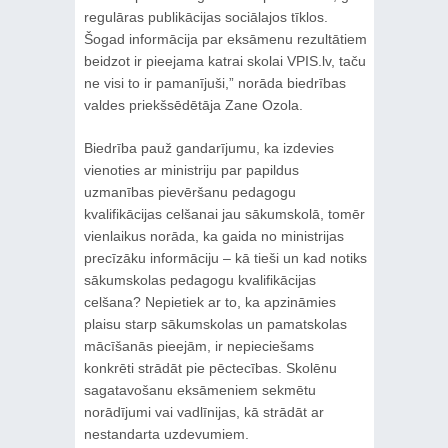
regulāras publikācijas sociālajos tīklos.
Šogad informācija par eksāmenu rezultātiem
beidzot ir pieejama katrai skolai VPIS.lv, taču
ne visi to ir pamanījuši,” norāda biedrības
valdes priekšsēdētāja Zane Ozola.
Biedrība pauž gandarījumu, ka izdevies
vienoties ar ministriju par papildus
uzmanības pievēršanu pedagogu
kvalifikācijas celšanai jau sākumskolā, tomēr
vienlaikus norāda, ka gaida no ministrijas
precīzāku informāciju – kā tieši un kad notiks
sākumskolas pedagogu kvalifikācijas
celšana? Nepietiek ar to, ka apzināmies
plaisu starp sākumskolas un pamatskolas
mācīšanās pieejām, ir nepieciešams
konkrēti strādāt pie pēctecības. Skolēnu
sagatavošanu eksāmeniem sekmētu
norādījumi vai vadlīnijas, kā strādāt ar
nestandarta uzdevumiem.