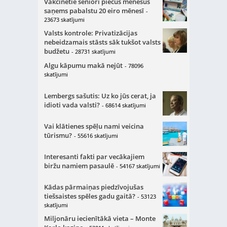
Vakcinētie seniori piecus mēnešus
saņems pabalstu 20 eiro mēnesī
-
23673 skatījumi
Valsts kontrole: Privatizācijas
nebeidzamais stāsts sāk tukšot valsts
budžetu
- 28731 skatījumi
Algu kāpumu makā nejūt
- 78096
skatījumi
Lembergs sašutis: Uz ko jūs cerat, ja
idioti vada valsti?
- 68614 skatījumi
Vai klātienes spēļu nami veicina
tūrismu?
- 55616 skatījumi
Interesanti fakti par vecākajiem
biržu namiem pasaulē
- 54167 skatījumi
Kādas pārmaiņas piedzīvojušas
tiešsaistes spēles gadu gaitā?
- 53123
skatījumi
Miljonāru iecienītākā vieta – Monte