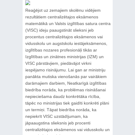
Reaģējot uz zemajiem skolēnu vidējiem
rezultātiem centralizētajos eksāmenos
matemātikā un Valsts izglītības satura centra
(VISC) ideju paaugstināt slieksni jeb
procentus centralizētajos eksāmenos vai
vidusskolu un augstskolu iestājeksāmenos,
izglītības nozares profesionāļi tikās ar
Izglītības un zinātnes ministrijas (IZM) un
VISC pārstāvjiem, piedāvājot virkni
iespējamo risinājumu. Lai gan ar ministriju
panākta mutiska vienošanās par vairākiem
darāmajiem darbiem, Neatkarīgā izglītības
biedrība norāda, ka problēmas risināšanai
nepieciešama daudz konkrētāka rīcība,
tāpēc no ministrijas tiek gaidīti konkrēti plāni
un termiņi. Tāpat biedrība norāda, ka
nepiekrīt VISC uzstādījumam, ka
jāpaaugstina slieksnis jeb procenti
centralizētajos eksāmenos vai vidusskolu un