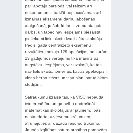
par labotāju pārslodzi vai reizēm arī
nekompetenci, turklāt nepieciešamas arī
izmaiņas eksāmenu darbu labošanas
atalgošanā, jo šobrīd tas ir zemu atalgots
darbs, un tāpēc nav iespējams piesaistīt
pietiekami lielu skaitu kvalificētu skolotāju.
Pēc šī gada centralizēto eksāmenu
rezultātiem sekoja 129 apelācijas, no kurām
29 gadījumos vērtējums tika mainīts uz
augstāku. Iespējams, var uzskatīt, ka tas
nav liels skaits, tomēr aiz katras apelācijas ir
viena bērna stāsts un viņa plāni par tālākām
studijām.
Satraukumu izraisa tas, ka VISC nepauda
ieinteresētību un gatavību nodrošināt
matemātikas skolotājus ar jauniem, īpaši
nestandarta, uzdevumu krājumiem,
atrunājoties ar dažādu resursu trūkumu.
Jaunās izglītības satura prasības pamazām