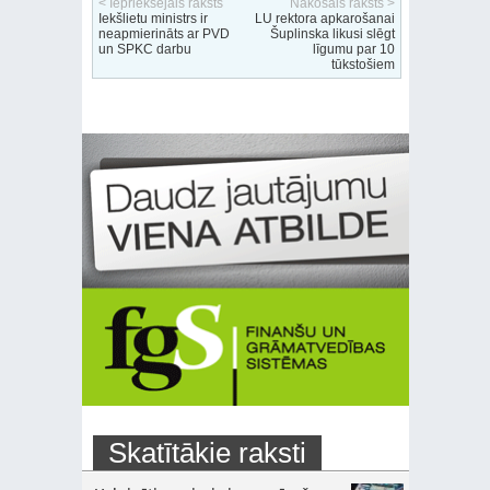
< Iepriekšējais raksts
Nākošais raksts >
Iekšlietu ministrs ir
LU rektora apkarošanai
neapmierināts ar PVD
Šuplinska likusi slēgt
un SPKC darbu
līgumu par 10
tūkstošiem
Skatītākie raksti