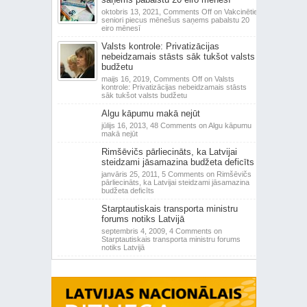
oktobris 13, 2021,
Comments Off
on Vakcinētie
seniori piecus mēnešus saņems pabalstu 20
eiro mēnesī
Valsts kontrole: Privatizācijas
nebeidzamais stāsts sāk tukšot valsts
budžetu
maijs 16, 2019,
Comments Off
on Valsts
kontrole: Privatizācijas nebeidzamais stāsts
sāk tukšot valsts budžetu
Algu kāpumu makā nejūt
jūlijs 16, 2013,
48 Comments
on Algu kāpumu
makā nejūt
Rimšēvičs pārliecināts, ka Latvijai
steidzami jāsamazina budžeta deficīts
janvāris 25, 2011,
5 Comments
on Rimšēvičs
pārliecināts, ka Latvijai steidzami jāsamazina
budžeta deficīts
Starptautiskais transporta ministru
forums notiks Latvijā
septembris 4, 2009,
4 Comments
on
Starptautiskais transporta ministru forums
notiks Latvijā