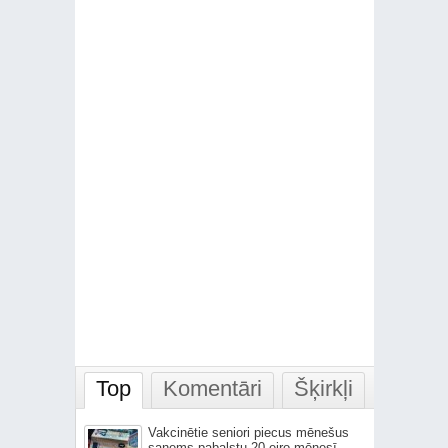
Top
Komentāri
Šķirkļi
Vakcinētie seniori piecus mēnešus
saņems pabalstu 20 eiro mēnesī