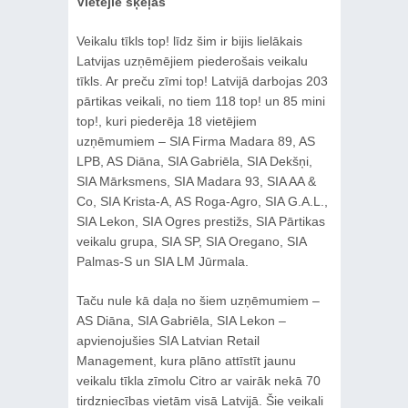
Vietējie šķeļas
Veikalu tīkls top! līdz šim ir bijis lielākais
Latvijas uzņēmējiem piederošais veikalu
tīkls. Ar preču zīmi top! Latvijā darbojas 203
pārtikas veikali, no tiem 118 top! un 85 mini
top!, kuri piederēja 18 vietējiem
uzņēmumiem – SIA Firma Madara 89, AS
LPB, AS Diāna, SIA Gabriēla, SIA Dekšņi,
SIA Mārksmens, SIA Madara 93, SIA AA &
Co, SIA Krista-A, AS Roga-Agro, SIA G.A.L.,
SIA Lekon, SIA Ogres prestižs, SIA Pārtikas
veikalu grupa, SIA SP, SIA Oregano, SIA
Palmas-S un SIA LM Jūrmala.
Taču nule kā daļa no šiem uzņēmumiem –
AS Diāna, SIA Gabriēla, SIA Lekon –
apvienojušies SIA Latvian Retail
Management, kura plāno attīstīt jaunu
veikalu tīkla zīmolu Citro ar vairāk nekā 70
tirdzniecības vietām visā Latvijā. Šie veikali