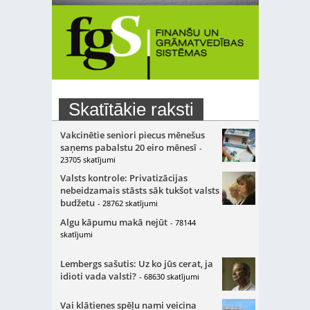
Skatītākie raksti
Vakcinētie seniori piecus mēnešus
saņems pabalstu 20 eiro mēnesī
-
23705 skatījumi
Valsts kontrole: Privatizācijas
nebeidzamais stāsts sāk tukšot valsts
budžetu
- 28762 skatījumi
Algu kāpumu makā nejūt
- 78144
skatījumi
Lembergs sašutis: Uz ko jūs cerat, ja
idioti vada valsti?
- 68630 skatījumi
Vai klātienes spēļu nami veicina