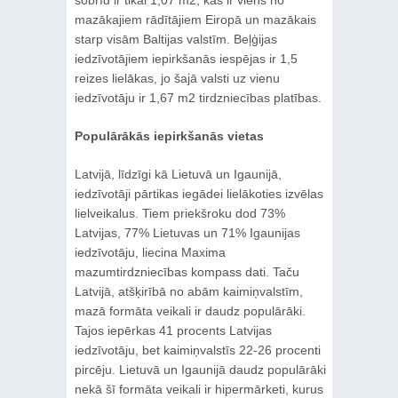
mazākajiem rādītājiem Eiropā un mazākais
starp visām Baltijas valstīm. Beļģijas
iedzīvotājiem iepirkšanās iespējas ir 1,5
reizes lielākas, jo šajā valsti uz vienu
iedzīvotāju ir 1,67 m2 tirdzniecības platības.
Populārākās iepirkšanās vietas
Latvijā, līdzīgi kā Lietuvā un Igaunijā,
iedzīvotāji pārtikas iegādei lielākoties izvēlas
lielveikalus. Tiem priekšroku dod 73%
Latvijas, 77% Lietuvas un 71% Igaunijas
iedzīvotāju, liecina Maxima
mazumtirdzniecības kompass dati. Taču
Latvijā, atšķirībā no abām kaimiņvalstīm,
mazā formāta veikali ir daudz populārāki.
Tajos iepērkas 41 procents Latvijas
iedzīvotāju, bet kaimiņvalstīs 22-26 procenti
pircēju. Lietuvā un Igaunijā daudz populārāki
nekā šī formāta veikali ir hipermārketi, kurus