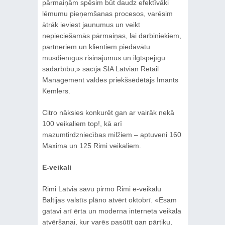
pārmaiņām spēsim būt daudz efektīvāki
lēmumu pieņemšanas procesos, varēsim
ātrāk ieviest jaunumus un veikt
nepieciešamās pārmaiņas, lai darbiniekiem,
partneriem un klientiem piedāvātu
mūsdienīgus risinājumus un ilgtspējīgu
sadarbību,» sacīja SIA Latvian Retail
Management valdes priekšsēdētājs Imants
Kemlers.
Citro nāksies konkurēt gan ar vairāk nekā
100 veikaliem top!, kā arī
mazumtirdzniecības milžiem – aptuveni 160
Maxima un 125 Rimi veikaliem.
E-veikali
Rimi Latvia savu pirmo Rimi e-veikalu
Baltijas valstīs plāno atvērt oktobrī. «Esam
gatavi arī ērta un moderna interneta veikala
atvēršanai, kur varēs pasūtīt gan pārtiku,