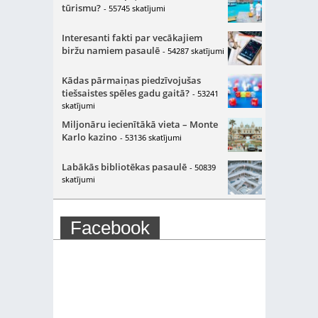
tūrismu?
- 55745 skatījumi
Interesanti fakti par vecākajiem
biržu namiem pasaulē
- 54287 skatījumi
Kādas pārmaiņas piedzīvojušas
tiešsaistes spēles gadu gaitā?
- 53241
skatījumi
Miljonāru iecienītākā vieta – Monte
Karlo kazino
- 53136 skatījumi
Labākās bibliotēkas pasaulē
- 50839
skatījumi
Facebook