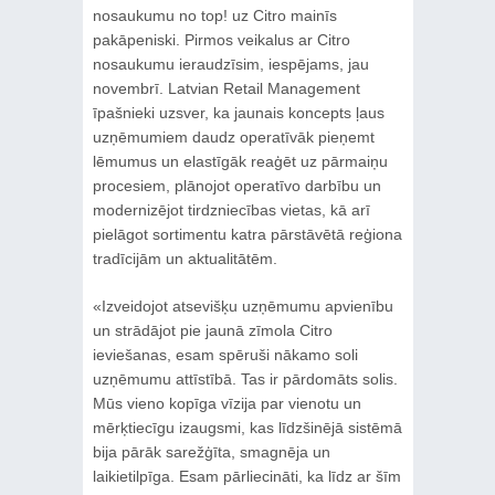
nosaukumu no top! uz Citro mainīs
pakāpeniski. Pirmos veikalus ar Citro
nosaukumu ieraudzīsim, iespējams, jau
novembrī. Latvian Retail Management
īpašnieki uzsver, ka jaunais koncepts ļaus
uzņēmumiem daudz operatīvāk pieņemt
lēmumus un elastīgāk reaģēt uz pārmaiņu
procesiem, plānojot operatīvo darbību un
modernizējot tirdzniecības vietas, kā arī
pielāgot sortimentu katra pārstāvētā reģiona
tradīcijām un aktualitātēm.
«Izveidojot atsevišķu uzņēmumu apvienību
un strādājot pie jaunā zīmola Citro
ieviešanas, esam spēruši nākamo soli
uzņēmumu attīstībā. Tas ir pārdomāts solis.
Mūs vieno kopīga vīzija par vienotu un
mērķtiecīgu izaugsmi, kas līdzšinējā sistēmā
bija pārāk sarežģīta, smagnēja un
laikietilpīga. Esam pārliecināti, ka līdz ar šīm