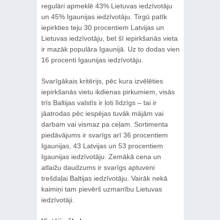
regulāri apmeklē 43% Lietuvas iedzīvotāju
un 45% Igaunijas iedzīvotāju. Tirgū patīk
iepirkties teju 30 procentiem Latvijas un
Lietuvas iedzīvotāju, bet šī iepirkšanās vieta
ir mazāk populāra Igaunijā. Uz to dodas vien
16 procenti Igaunijas iedzīvotāju.
Svarīgākais kritērijs, pēc kura izvēlēties
iepirkšanās vietu ikdienas pirkumiem, visās
trīs Baltijas valstīs ir ļoti līdzīgs – tai ir
jāatrodas pēc iespējas tuvāk mājām vai
darbam vai vismaz pa ceļam. Sortimenta
piedāvājums ir svarīgs arī 36 procentiem
Igaunijas, 43 Latvijas un 53 procentiem
Igaunijas iedzīvotāju. Zemākā cena un
atlaižu daudzums ir svarīgs aptuveni
trešdaļai Baltijas iedzīvotāju. Vairāk nekā
kaimiņi tam pievērš uzmanību Lietuvas
iedzīvotāji.