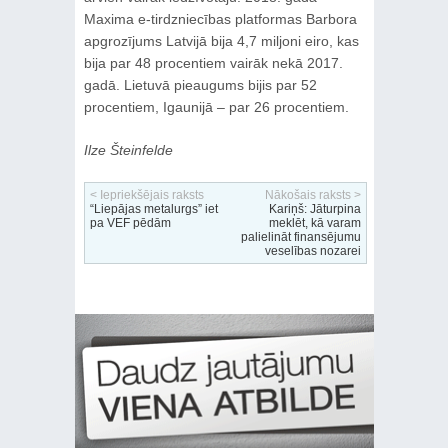
Maxima e-tirdzniecības platformas Barbora
apgrozījums Latvijā bija 4,7 miljoni eiro, kas
bija par 48 procentiem vairāk nekā 2017.
gadā. Lietuvā pieaugums bijis par 52
procentiem, Igaunijā – par 26 procentiem.
Ilze Šteinfelde
< Iepriekšējais raksts
Nākošais raksts >
“Liepājas metalurgs” iet
Kariņš: Jāturpina
pa VEF pēdām
meklēt, kā varam
palielināt finansējumu
veselības nozarei