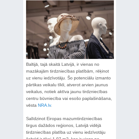
Baltijā, tajā skaitā Latvijā, ir vienas no
mazākajām tirdzniecības platībām, rēķinot
uz vienu iedzīvotāju. Šo potenciālu izmanto
pārtikas veikalu tīkli, atverot arvien jaunus
veikalus, notiek aktīva jaunu tirdzniecības
centru būvniecība vai esošo paplašināšana,
vēsta
NRA.lv
.
Salīdzinot Eiropas mazumtirdzniecības
tirgus dažādos reģionos, Latvijā vidējā
tirdzniecības platība uz vienu iedzīvotāju
šobrīd ir tikai 1,07 m2, kas ir viens no