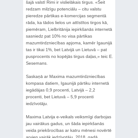
šajā valstī Rimi ir vislielākais tirgus. «Šeit
redzam milzīgu potenciālu – citu valstu
pieredze pārtikas e-komercijas segmentā
rāda, ka tādos lielos un attīstītos tirgos kā,
piemēram, Lielbritānija iepirkšanās internetā
sasniedz pat 10% no visa pārtikas
mazumtirdzniecības apjoma, kamēr Igaunijā
tas ir tikai 1%, bet Latvijā un Lietuvā – pat
pusprocents no kopējās tirgus daļas,» teic E.
Sesemans.
Saskaņā ar Maxima mazumtirdzniecības
kompasa datiem, Igaunijā pārtiku internetā
iegādājas 0,9 procenti, Latvijā – 2,2
procenti, bet Lietuvā – 5,9 procenti
iedzīvotāju.
Maxima Latvija e-veikals veiksmīgi darbojas
jau vairākus gadus, un šāda iepirkšanās
veida priekšrocības ar katru mēnesi novērtē
arvien vairāk iedzīvotāju. 2018. gadā