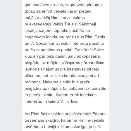
gan sadzīves preces, sagatavoto pirkumu
grozu saņemot veikalā vai ar piegādi
mājās,» atklāj Rimi Latvia valdes
priekšsēdētājs Valdis Turlais. Sākotnēji
iespēja saņemt iepriekš pasūtīto un
sagatavoto iepirkumu grozu būs Rimi Ozols
un t/c Spice, kur izveidoti internetā pasūtīto
preču saņemšanas punkti. Turklāt t/c Spice
kļūs arī par bāzi pasūtījumu apkopošanai
piegādei uz mājām. «Vispirms pārbaudīsim
jaunos risinājumus pie intensīvas pircēju
plūsmas, bet ar laiku tie būs pieejami arī
reģionos. Nākamais solis būs preču
piegādes uz mājām, lai pakāpeniski audzētu
to pircēju skaitu, kuriem ērtāk iepirkties
internetā,» skaidro V. Turlais.
Arī Rimi Baltic valdes priekšsēdētājs Edgars
Sesemans skaidro, ka pirmā Rimi e-veikala
atvēršana Latvijā ir likumsakarīga, jo tieši