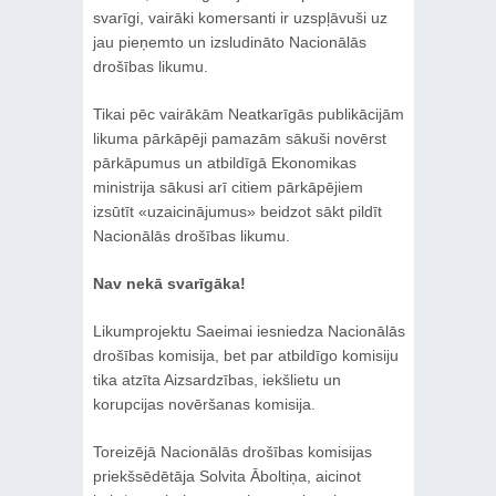
svarīgi, vairāki komersanti ir uzspļāvuši uz
jau pieņemto un izsludināto Nacionālās
drošības likumu.
Tikai pēc vairākām Neatkarīgās publikācijām
likuma pārkāpēji pamazām sākuši novērst
pārkāpumus un atbildīgā Ekonomikas
ministrija sākusi arī citiem pārkāpējiem
izsūtīt «uzaicinājumus» beidzot sākt pildīt
Nacionālās drošības likumu.
Nav nekā svarīgāka!
Likumprojektu Saeimai iesniedza Nacionālās
drošības komisija, bet par atbildīgo komisiju
tika atzīta Aizsardzības, iekšlietu un
korupcijas novēršanas komisija.
Toreizējā Nacionālās drošības komisijas
priekšsēdētāja Solvita Āboltiņa, aicinot