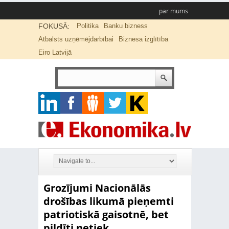
par mums
FOKUSĀ:
Politika
Banku bizness
Atbalsts uzņēmējdarbībai
Biznesa izglītība
Eiro Latvijā
Grozījumi Nacionālās
drošības likumā pieņemti
patriotiskā gaisotnē, bet
pildīti netiek