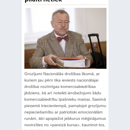
Grozījumi Nacionālās drošības likumā, ar
kuriem jau pērn tika ieviests nacionālajai
drošībai nozīmīgas komercsabiedrības
jēdziens, kā arī noteikti ierobežojumi šādu
komercsabiedrību īpašnieku maiņai, Saeimā
pieņemti triecientempā, pamatojot grozījumu
nepieciešamību ar patriotiski emocionālām
runām, ātri apspiežot jebkurus mēģinājumus
novirzīties no «pareizā kursa», kauninot tos,