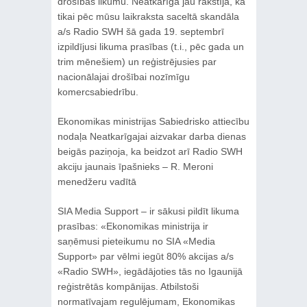
drošības likumu. Neatkarīgā jau rakstīja, ka
tikai pēc mūsu laikraksta saceltā skandāla
a/s Radio SWH šā gada 19. septembrī
izpildījusi likuma prasības (t.i., pēc gada un
trim mēnešiem) un reģistrējusies par
nacionālajai drošībai nozīmīgu
komercsabiedrību.
Ekonomikas ministrijas Sabiedrisko attiecību
nodaļa Neatkarīgajai aizvakar darba dienas
beigās paziņoja, ka beidzot arī Radio SWH
akciju jaunais īpašnieks – R. Meroni
menedžeru vadītā
SIA Media Support – ir sākusi pildīt likuma
prasības: «Ekonomikas ministrija ir
saņēmusi pieteikumu no SIA «Media
Support» par vēlmi iegūt 80% akcijas a/s
«Radio SWH», iegādājoties tās no Igaunijā
reģistrētās kompānijas. Atbilstoši
normatīvajam regulējumam, Ekonomikas