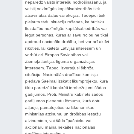
neparedz valsts interešu nodrošināšanu, ja
valstij nozīmīgās kapitālsabiedrībās tiek
atsavinātas daļas vai akcijas. Tādējādi tiek
pieļauta tādu situāciju rašanās, ka būtisku
līdzdalību nozīmīgās kapitālsabiedrībās var
iegūt personas, kuras ar savu rīcību ne tikai
apdraud nacionālo drošību, bet var arī aktīvi
rīkoties, lai kaitētu Latvijas interesēm un
varbūt arī Eiropas Savienības vai
Ziemeļatlantijas līguma organizācijas
interesēm. Tāpēc, izvērtējusi šībrīža
situāciju, Nacionālās drošības komisija
piedāvā Saeimai izskatīt likumprojektu, kurā
tiktu paredzēti konkrēti ierobežojumi šādos
gadījumos. Proti, Ministru kabinets šādos
gadījumos pieņemtu lēmumu, kurā dotu
atļauju, pamatojoties uz Ekonomikas
ministrijas atzinumu un drošības iestāžu
atzinumiem, vai šāda īpašnieku vai
akcionāru maiņa nekaitēs nacionālās
drošības interesēm.»