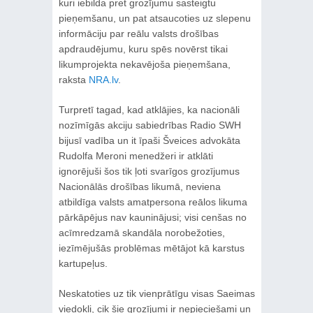
kuri iebilda pret grozījumu sasteigtu
pieņemšanu, un pat atsaucoties uz slepenu
informāciju par reālu valsts drošības
apdraudējumu, kuru spēs novērst tikai
likumprojekta nekavējoša pieņemšana,
raksta
NRA.lv
.
Turpretī tagad, kad atklājies, ka nacionāli
nozīmīgās akciju sabiedrības Radio SWH
bijusī vadība un it īpaši Šveices advokāta
Rudolfa Meroni menedžeri ir atklāti
ignorējuši šos tik ļoti svarīgos grozījumus
Nacionālās drošības likumā, neviena
atbildīga valsts amatpersona reālos likuma
pārkāpējus nav kauninājusi; visi cenšas no
acīmredzamā skandāla norobežoties,
iezīmējušās problēmas mētājot kā karstus
kartupeļus.
Neskatoties uz tik vienprātīgu visas Saeimas
viedokli, cik šie grozījumi ir nepieciešami un