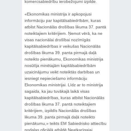
komercsabiedrību ierobežojumi izpilde.
«Ekonomikas ministrija ir apkopojusi
informāciju par kapitālsabiedrībām, kuras
atbilst Nacionālās drošības likuma 37. pantā
noteiktajiem kritērijiem. Ņemot vērā, ka ne
visas nacionālai drošībai nozīmīgās
kapitālsabiedrības ir veikušas Nacionālās
drošības likuma 39. panta pirmajā daļā
noteikto pienākumu, Ekonomikas ministrija
nosūtīja minētajām kapitālsabiedrībām
uzaicinājumu veikt noteiktās darbības un
iesniegt nepieciešamo informāciju
Ekonomikas ministrijai. Līdz ar to ministrija
sagaida, ka jau tuvākajā laikā visas
kapitālsabiedrības, kuras atbilst Nacionālās
drošības likuma 37. pantā noteiktajiem
kritērijiem, izpildīs Nacionālās drošības
likuma 39. panta pirmajā daļā noteikto
pienākumu,» teikts EM Sabiedrisko attiecību
nodaļas oficiālā atbildē Neatkarīgajai.