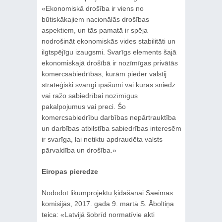
«Ekonomiskā drošība ir viens no
būtiskākajiem nacionālās drošības
aspektiem, un tās pamatā ir spēja
nodrošināt ekonomiskās vides stabilitāti un
ilgtspējīgu izaugsmi. Svarīgs elements šajā
ekonomiskajā drošībā ir nozīmīgas privātās
komercsabiedrības, kurām pieder valstij
stratēģiski svarīgi īpašumi vai kuras sniedz
vai ražo sabiedrībai nozīmīgus
pakalpojumus vai preci. Šo
komercsabiedrību darbības nepārtrauktība
un darbības atbilstība sabiedrības interesēm
ir svarīga, lai netiktu apdraudēta valsts
pārvaldība un drošība.»
Eiropas pieredze
Nododot likumprojektu ķidāšanai Saeimas
komisijās, 2017. gada 9. martā S. Āboltiņa
teica: «Latvijā šobrīd normatīvie akti