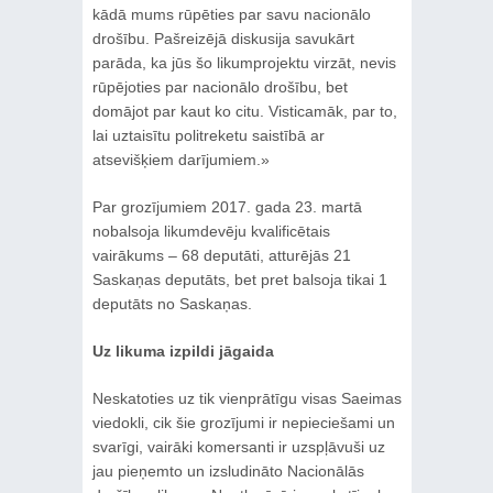
kādā mums rūpēties par savu nacionālo
drošību. Pašreizējā diskusija savukārt
parāda, ka jūs šo likumprojektu virzāt, nevis
rūpējoties par nacionālo drošību, bet
domājot par kaut ko citu. Visticamāk, par to,
lai uztaisītu politreketu saistībā ar
atsevišķiem darījumiem.»
Par grozījumiem 2017. gada 23. martā
nobalsoja likumdevēju kvalificētais
vairākums – 68 deputāti, atturējās 21
Saskaņas deputāts, bet pret balsoja tikai 1
deputāts no Saskaņas.
Uz likuma izpildi jāgaida
Neskatoties uz tik vienprātīgu visas Saeimas
viedokli, cik šie grozījumi ir nepieciešami un
svarīgi, vairāki komersanti ir uzspļāvuši uz
jau pieņemto un izsludināto Nacionālās