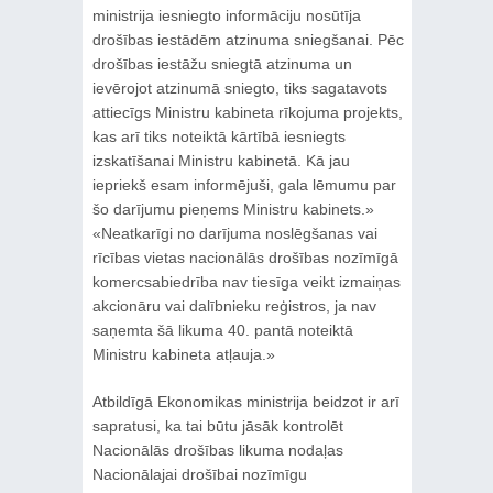
ministrija iesniegto informāciju nosūtīja
drošības iestādēm atzinuma sniegšanai. Pēc
drošības iestāžu sniegtā atzinuma un
ievērojot atzinumā sniegto, tiks sagatavots
attiecīgs Ministru kabineta rīkojuma projekts,
kas arī tiks noteiktā kārtībā iesniegts
izskatīšanai Ministru kabinetā. Kā jau
iepriekš esam informējuši, gala lēmumu par
šo darījumu pieņems Ministru kabinets.»
«Neatkarīgi no darījuma noslēgšanas vai
rīcības vietas nacionālās drošības nozīmīgā
komercsabiedrība nav tiesīga veikt izmaiņas
akcionāru vai dalībnieku reģistros, ja nav
saņemta šā likuma 40. pantā noteiktā
Ministru kabineta atļauja.»
Atbildīgā Ekonomikas ministrija beidzot ir arī
sapratusi, ka tai būtu jāsāk kontrolēt
Nacionālās drošības likuma nodaļas
Nacionālajai drošībai nozīmīgu