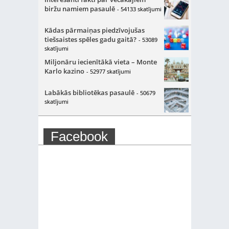
biržu namiem pasaulē
- 54133 skatījumi
Kādas pārmaiņas piedzīvojušas
tiešsaistes spēles gadu gaitā?
- 53089
skatījumi
Miljonāru iecienītākā vieta – Monte
Karlo kazino
- 52977 skatījumi
Labākās bibliotēkas pasaulē
- 50679
skatījumi
Facebook