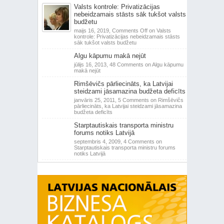
Valsts kontrole: Privatizācijas
nebeidzamais stāsts sāk tukšot valsts
budžetu
maijs 16, 2019,
Comments Off
on Valsts
kontrole: Privatizācijas nebeidzamais stāsts
sāk tukšot valsts budžetu
Algu kāpumu makā nejūt
jūlijs 16, 2013,
48 Comments
on Algu kāpumu
makā nejūt
Rimšēvičs pārliecināts, ka Latvijai
steidzami jāsamazina budžeta deficīts
janvāris 25, 2011,
5 Comments
on Rimšēvičs
pārliecināts, ka Latvijai steidzami jāsamazina
budžeta deficīts
Starptautiskais transporta ministru
forums notiks Latvijā
septembris 4, 2009,
4 Comments
on
Starptautiskais transporta ministru forums
notiks Latvijā