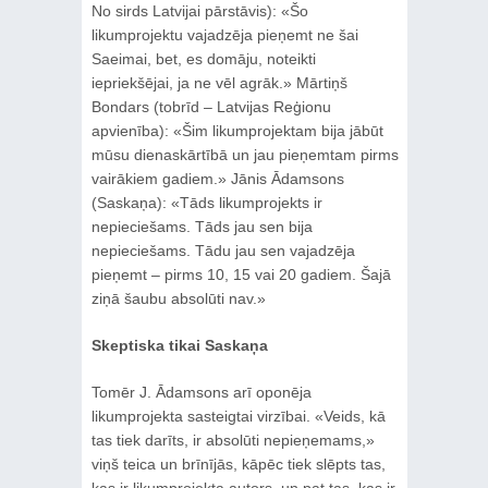
No sirds Latvijai pārstāvis): «Šo
likumprojektu vajadzēja pieņemt ne šai
Saeimai, bet, es domāju, noteikti
iepriekšējai, ja ne vēl agrāk.» Mārtiņš
Bondars (tobrīd – Latvijas Reģionu
apvienība): «Šim likumprojektam bija jābūt
mūsu dienaskārtībā un jau pieņemtam pirms
vairākiem gadiem.» Jānis Ādamsons
(Saskaņa): «Tāds likumprojekts ir
nepieciešams. Tāds jau sen bija
nepieciešams. Tādu jau sen vajadzēja
pieņemt – pirms 10, 15 vai 20 gadiem. Šajā
ziņā šaubu absolūti nav.»
Skeptiska tikai Saskaņa
Tomēr J. Ādamsons arī oponēja
likumprojekta sasteigtai virzībai. «Veids, kā
tas tiek darīts, ir absolūti nepieņemams,»
viņš teica un brīnījās, kāpēc tiek slēpts tas,
kas ir likumprojekta autors, un pat tas, kas ir