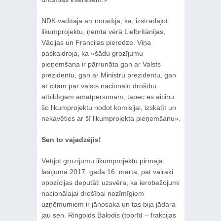
NDK vadītāja arī norādīja, ka, izstrādājot
likumprojektu, ņemta vērā Lielbritānijas,
Vācijas un Francijas pieredze. Viņa
paskaidroja, ka «šādu grozījumu
pieņemšana ir pārrunāta gan ar Valsts
prezidentu, gan ar Ministru prezidentu, gan
ar citām par valsts nacionālo drošību
atbildīgām amatpersonām, tāpēc es aicinu
šo likumprojektu nodot komisijai, izskatīt un
nekavēties ar šī likumprojekta pieņemšanu».
Sen to vajadzējis!
Vētījot grozījumu likumprojektu pirmajā
lasījumā 2017. gada 16. martā, pat vairāki
opozīcijas deputāti uzsvēra, ka ierobežojumi
nacionālajai drošībai nozīmīgiem
uzņēmumiem ir jānosaka un tas bija jādara
jau sen. Ringolds Balodis (tobrīd – frakcijas