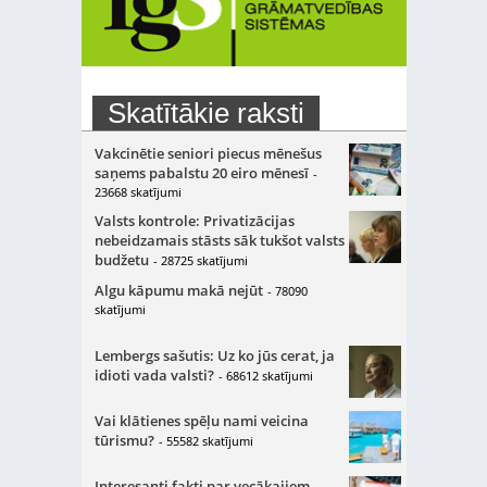
Skatītākie raksti
Vakcinētie seniori piecus mēnešus
saņems pabalstu 20 eiro mēnesī
-
23668 skatījumi
Valsts kontrole: Privatizācijas
nebeidzamais stāsts sāk tukšot valsts
budžetu
- 28725 skatījumi
Algu kāpumu makā nejūt
- 78090
skatījumi
Lembergs sašutis: Uz ko jūs cerat, ja
idioti vada valsti?
- 68612 skatījumi
Vai klātienes spēļu nami veicina
tūrismu?
- 55582 skatījumi
Interesanti fakti par vecākajiem