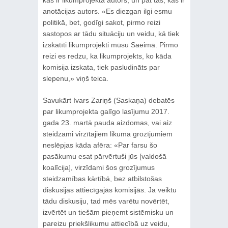
anotācijas autors. «Es diezgan ilgi esmu
politikā, bet, godīgi sakot, pirmo reizi
sastopos ar tādu situāciju un veidu, kā tiek
izskatīti likumprojekti mūsu Saeimā. Pirmo
reizi es redzu, ka likumprojekts, ko kāda
komisija izskata, tiek pasludināts par
slepenu,» viņš teica.
Savukārt Ivars Zariņš (Saskaņa) debatēs
par likumprojekta galīgo lasījumu 2017.
gada 23. martā pauda aizdomas, vai aiz
steidzami virzītajiem likuma grozījumiem
neslēpjas kāda afēra: «Par farsu šo
pasākumu esat pārvērtuši jūs [valdošā
koalīcija], virzīdami šos grozījumus
steidzamības kārtībā, bez atbilstošas
diskusijas attiecīgajās komisijās. Ja veiktu
tādu diskusiju, tad mēs varētu novērtēt,
izvērtēt un tiešām pieņemt sistēmisku un
pareizu priekšlikumu attiecībā uz veidu,