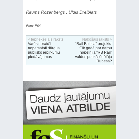
Ritums Rozenbergs , Uldis Dreiblats
Foto: F64
< Iepriekšējais raksts
Nākošais raksts >
Varēs noraidīt
“Rail Baltica” projekts:
nepamatoti dārgus
Cik gadā par darbu
publisko iepirkumu
nopelnīja “RB Rail”
piedāvājumus
valdes priekšsēdētāja
Rubesa?