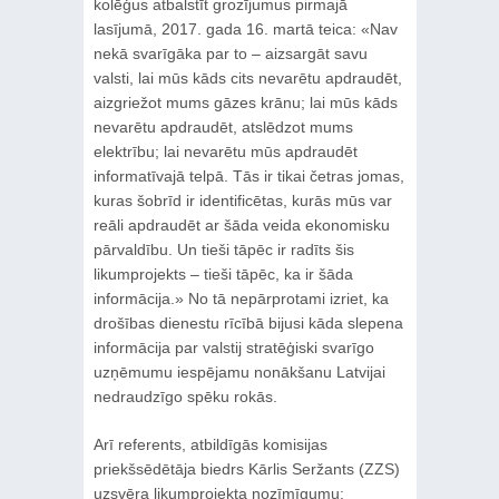
kolēģus atbalstīt grozījumus pirmajā
lasījumā, 2017. gada 16. martā teica: «Nav
nekā svarīgāka par to – aizsargāt savu
valsti, lai mūs kāds cits nevarētu apdraudēt,
aizgriežot mums gāzes krānu; lai mūs kāds
nevarētu apdraudēt, atslēdzot mums
elektrību; lai nevarētu mūs apdraudēt
informatīvajā telpā. Tās ir tikai četras jomas,
kuras šobrīd ir identificētas, kurās mūs var
reāli apdraudēt ar šāda veida ekonomisku
pārvaldību. Un tieši tāpēc ir radīts šis
likumprojekts – tieši tāpēc, ka ir šāda
informācija.» No tā nepārprotami izriet, ka
drošības dienestu rīcībā bijusi kāda slepena
informācija par valstij stratēģiski svarīgo
uzņēmumu iespējamu nonākšanu Latvijai
nedraudzīgo spēku rokās.
Arī referents, atbildīgās komisijas
priekšsēdētāja biedrs Kārlis Seržants (ZZS)
uzsvēra likumprojekta nozīmīgumu: