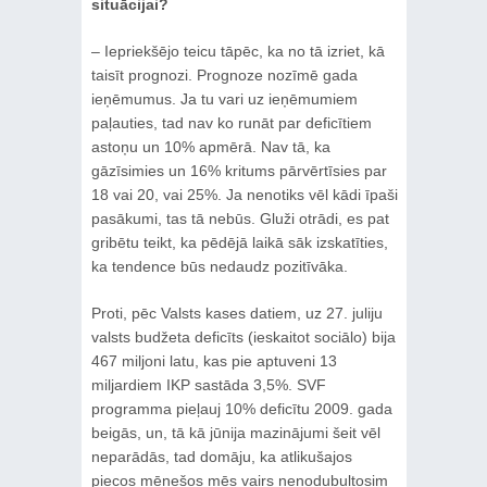
situācijai?
– Iepriekšējo teicu tāpēc, ka no tā izriet, kā
taisīt prognozi. Prognoze nozīmē gada
ieņēmumus. Ja tu vari uz ieņēmumiem
paļauties, tad nav ko runāt par deficītiem
astoņu un 10% apmērā. Nav tā, ka
gāzīsimies un 16% kritums pārvērtīsies par
18 vai 20, vai 25%. Ja nenotiks vēl kādi īpaši
pasākumi, tas tā nebūs. Gluži otrādi, es pat
gribētu teikt, ka pēdējā laikā sāk izskatīties,
ka tendence būs nedaudz pozitīvāka.
Proti, pēc Valsts kases datiem, uz 27. juliju
valsts budžeta deficīts (ieskaitot sociālo) bija
467 miljoni latu, kas pie aptuveni 13
miljardiem IKP sastāda 3,5%. SVF
programma pieļauj 10% deficītu 2009. gada
beigās, un, tā kā jūnija mazinājumi šeit vēl
neparādās, tad domāju, ka atlikušajos
piecos mēnešos mēs vairs nenodubultosim