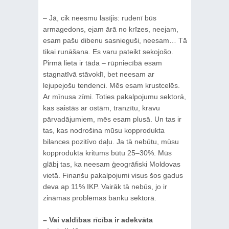
– Jā, cik neesmu lasījis: rudenī būs
armagedons, ejam ārā no krīzes, neejam,
esam pašu dibenu sasnieguši, neesam… Tā
tikai runāšana. Es varu pateikt sekojošo.
Pirmā lieta ir tāda – rūpniecībā esam
stagnatīvā stāvoklī, bet neesam ar
lejupejošu tendenci. Mēs esam krustcelēs.
Ar mīnusa zīmi. Toties pakalpojumu sektorā,
kas saistās ar ostām, tranzītu, kravu
pārvadājumiem, mēs esam plusā. Un tas ir
tas, kas nodrošina mūsu kopprodukta
bilances pozitīvo daļu. Ja tā nebūtu, mūsu
kopprodukta kritums būtu 25–30%. Mūs
glābj tas, ka neesam ģeogrāfiski Moldovas
vietā. Finanšu pakalpojumi visus šos gadus
deva ap 11% IKP. Vairāk tā nebūs, jo ir
zināmas problēmas banku sektorā.
– Vai valdības rīcība ir adekvāta