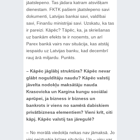
jāatslepeno. Tas jādara katram atsvišķam
dienestam. FKTK pašiem jāatslepeno savi
dokumenti, Latvijas bankai savi, valdībai
savi, Finanšu ministrijai savi. Uzskatu, ka tas
ir pareizi. Kāpēc? Tāpēc, ka, ja skriešanas
uz bankām efekts te ir noņemts, un arī
Parex bankā vairs nav situācija, kas atstāj
iespaidu uz Latvijas banku, kad decembrī
rauj ārā miljardu. Punkts.
– Kāpēc jāglābj struktūra? Kāpēc nevar
glābt noguldītāju naudu? Kāpēc valstij
jāvelta nodokļu maksātāju nauda
Krasovicka un Kargina kungu sociālai
aprūpei, ja bizness ir bizness un
bankrots ir viens no samērā dabiskiem
privātbiznesa elementiem? Vieni krīt, citi
kāpj. Kāpēc valstij tas jāregulē?
– No morālā viedokļa nekas nav jāmaksā. Jo
viņi neizturēja krīzes situāciju. Un – visu var