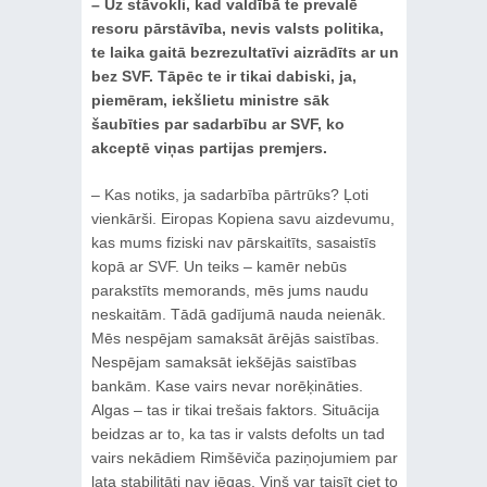
– Uz stāvokli, kad valdībā te prevalē
resoru pārstāvība, nevis valsts politika,
te laika gaitā bezrezultatīvi aizrādīts ar un
bez SVF. Tāpēc te ir tikai dabiski, ja,
piemēram, iekšlietu ministre sāk
šaubīties par sadarbību ar SVF, ko
akceptē viņas partijas premjers.
– Kas notiks, ja sadarbība pārtrūks? Ļoti
vienkārši. Eiropas Kopiena savu aizdevumu,
kas mums fiziski nav pārskaitīts, sasaistīs
kopā ar SVF. Un teiks – kamēr nebūs
parakstīts memorands, mēs jums naudu
neskaitām. Tādā gadījumā nauda neienāk.
Mēs nespējam samaksāt ārējās saistības.
Nespējam samaksāt iekšējās saistības
bankām. Kase vairs nevar norēķināties.
Algas – tas ir tikai trešais faktors. Situācija
beidzas ar to, ka tas ir valsts defolts un tad
vairs nekādiem Rimšēviča paziņojumiem par
lata stabilitāti nav jēgas. Viņš var taisīt ciet to