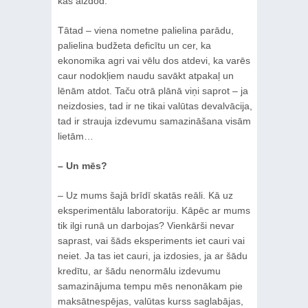
kas aizdod.
Tātad – viena nometne palielina parādu,
palielina budžeta deficītu un cer, ka
ekonomika agri vai vēlu dos atdevi, ka varēs
caur nodokļiem naudu savākt atpakaļ un
lēnām atdot. Taču otrā plānā viņi saprot – ja
neizdosies, tad ir ne tikai valūtas devalvācija,
tad ir strauja izdevumu samazināšana visām
lietām…
– Un mēs?
– Uz mums šajā brīdī skatās reāli. Kā uz
eksperimentālu laboratoriju. Kāpēc ar mums
tik ilgi runā un darbojas? Vienkārši nevar
saprast, vai šāds eksperiments iet cauri vai
neiet. Ja tas iet cauri, ja izdosies, ja ar šādu
kredītu, ar šādu nenormālu izdevumu
samazinājuma tempu mēs nenonākam pie
maksātnespējas, valūtas kurss saglabājas,