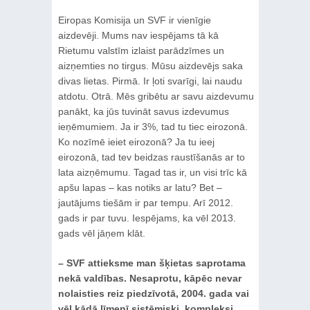
Eiropas Komisija un SVF ir vienīgie
aizdevēji. Mums nav iespējams tā kā
Rietumu valstīm izlaist parādzīmes un
aizņemties no tirgus. Mūsu aizdevējs saka
divas lietas. Pirmā. Ir ļoti svarīgi, lai naudu
atdotu. Otrā. Mēs gribētu ar savu aizdevumu
panākt, ka jūs tuvināt savus izdevumus
ieņēmumiem. Ja ir 3%, tad tu tiec eirozonā.
Ko nozīmē ieiet eirozonā? Ja tu ieej
eirozonā, tad tev beidzas raustīšanās ar to
lata aizņēmumu. Tagad tas ir, un visi trīc kā
apšu lapas – kas notiks ar latu? Bet –
jautājums tiešām ir par tempu. Arī 2012.
gads ir par tuvu. Iespējams, ka vēl 2013.
gads vēl jāņem klāt.
– SVF attieksme man šķietas saprotama
nekā valdības. Nesaprotu, kāpēc nevar
nolaisties reiz piedzīvotā, 2004. gada vai
vēl kādā līmenī sistēmiski, kompleksi,