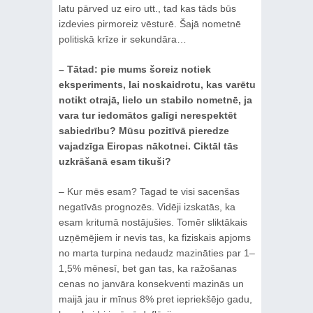
latu pārved uz eiro utt., tad kas tāds būs
izdevies pirmoreiz vēsturē. Šajā nometnē
politiskā krīze ir sekundāra…
– Tātad: pie mums šoreiz notiek
eksperiments, lai noskaidrotu, kas varētu
notikt otrajā, lielo un stabilo nometnē, ja
vara tur iedomātos galīgi nerespektēt
sabiedrību? Mūsu pozitīvā pieredze
vajadzīga Eiropas nākotnei. Ciktāl tās
uzkrāšanā esam tikuši?
– Kur mēs esam? Tagad te visi sacenšas
negatīvās prognozēs. Vidēji izskatās, ka
esam kritumā nostājušies. Tomēr sliktākais
uzņēmējiem ir nevis tas, ka fiziskais apjoms
no marta turpina nedaudz mazināties par 1–
1,5% mēnesī, bet gan tas, ka ražošanas
cenas no janvāra konsekventi mazinās un
maijā jau ir mīnus 8% pret iepriekšējo gadu,