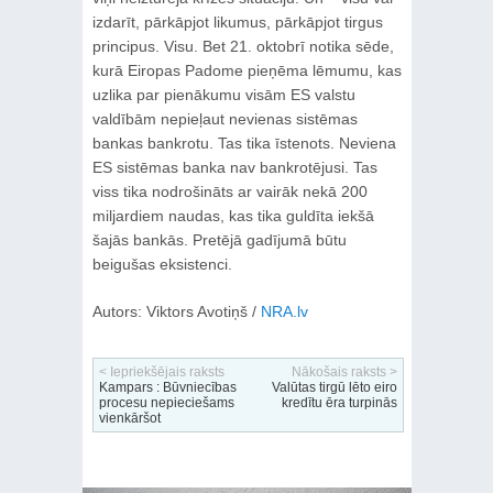
izdarīt, pārkāpjot likumus, pārkāpjot tirgus
principus. Visu. Bet 21. oktobrī notika sēde,
kurā Eiropas Padome pieņēma lēmumu, kas
uzlika par pienākumu visām ES valstu
valdībām nepieļaut nevienas sistēmas
bankas bankrotu. Tas tika īstenots. Neviena
ES sistēmas banka nav bankrotējusi. Tas
viss tika nodrošināts ar vairāk nekā 200
miljardiem naudas, kas tika guldīta iekšā
šajās bankās. Pretējā gadījumā būtu
beigušas eksistenci.
Autors: Viktors Avotiņš /
NRA.lv
< Iepriekšējais raksts
Nākošais raksts >
Kampars : Būvniecības
Valūtas tirgū lēto eiro
procesu nepieciešams
kredītu ēra turpinās
vienkāršot