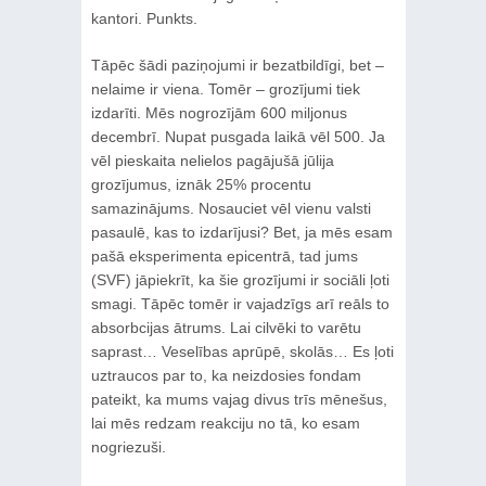
kantori. Punkts.
Tāpēc šādi paziņojumi ir bezatbildīgi, bet –
nelaime ir viena. Tomēr – grozījumi tiek
izdarīti. Mēs nogrozījām 600 miljonus
decembrī. Nupat pusgada laikā vēl 500. Ja
vēl pieskaita nelielos pagājušā jūlija
grozījumus, iznāk 25% procentu
samazinājums. Nosauciet vēl vienu valsti
pasaulē, kas to izdarījusi? Bet, ja mēs esam
pašā eksperimenta epicentrā, tad jums
(SVF) jāpiekrīt, ka šie grozījumi ir sociāli ļoti
smagi. Tāpēc tomēr ir vajadzīgs arī reāls to
absorbcijas ātrums. Lai cilvēki to varētu
saprast… Veselības aprūpē, skolās… Es ļoti
uztraucos par to, ka neizdosies fondam
pateikt, ka mums vajag divus trīs mēnešus,
lai mēs redzam reakciju no tā, ko esam
nogriezuši.