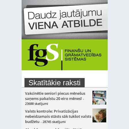
Skatītākie raksti
Vakcinētie seniori piecus mēnešus
saņems pabalstu 20 eiro mēnesī
-
23688 skatījumi
Valsts kontrole: Privatizācijas
nebeidzamais stāsts sāk tukšot valsts
budžetu
- 28745 skatījumi