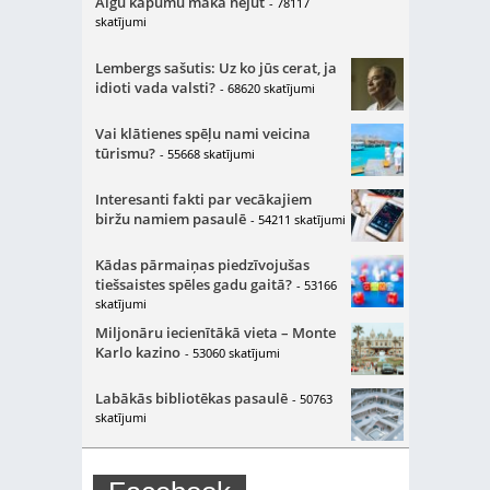
Algu kāpumu makā nejūt
- 78117
skatījumi
Lembergs sašutis: Uz ko jūs cerat, ja
idioti vada valsti?
- 68620 skatījumi
Vai klātienes spēļu nami veicina
tūrismu?
- 55668 skatījumi
Interesanti fakti par vecākajiem
biržu namiem pasaulē
- 54211 skatījumi
Kādas pārmaiņas piedzīvojušas
tiešsaistes spēles gadu gaitā?
- 53166
skatījumi
Miljonāru iecienītākā vieta – Monte
Karlo kazino
- 53060 skatījumi
Labākās bibliotēkas pasaulē
- 50763
skatījumi