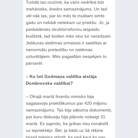
Turklāt tas nozīmē, ka vairs nedrīkst būt
mehānisks, lineārs samazinājums. Un tad
vēl nāk tas, par ko mēs te muldam simts
gadu un nekādi netiekam uz priekšu. Jo, ja
paskatāmies struktūrreformu iespaidu
budžetā, tad šodien mēs viņu tur neredzam.
Jebkuras sistēmas izmaiņas ir saistītas ar
nenormālu pretestību no sistēmas
uzturētājiem. Mēs pagaidām nespējam to
pārvarēt.
– Ko īsti Godmaņa valdība atstāja
Dombrovska valdībai?
– Otrajā martā finanšu ministrs bija
sagatavojis priekšlikumus par 420 miljonu
samazinājumu. Tas bija sākuma dokuments,
par kuru diskusiju bija plānots nobeigt 31.
martā. Es saprotu, ka gribas visu norakstīt
uz iepriekšējo. Bet, ja kāds uz šā rēķina
tagad mēģina stāstīt, ka viņš kaut ko nav