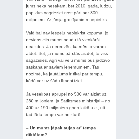
jums nekā nesakām, bet 2010. gadā, lūdzu,
papildus nogrieziet nost pāri par 300
miljoniem. Ar jūnija grozījumiem nepietiks.
Valdībai nav iespēju nepiekrist kopumā, jo
neviens cits mums naudu tā vienkārši
neaizdos. Ja neredzēs, ka mēs to varam
atdot. Bet, ja mums pārstās aizdot, te viss
sagāzīsies. Agri vai vēlu mums būs jādzīvo
saskaņā ar saviem ieņēmumiem. Tas
nozīmē, ka jautājums ir tikai par tempu,
kādā var uz šādu līmeni iziet.
Ja veselības aprūpei no 530 var aiziet uz
280 miljoniem, ja Satiksmes ministrijai – no
400 uz 190 miljoniem gada laikā u.c., utt.,
tad tādu tempu var neizturēt.
– Un mums jāpakļaujas arī tempa
diktātam?