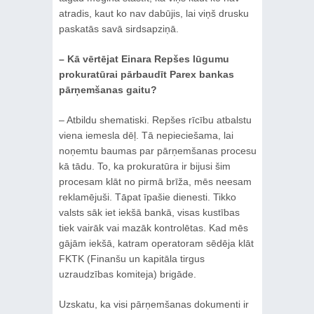
atradis, kaut ko nav dabūjis, lai viņš drusku
paskatās savā sirdsapziņā.
– Kā vērtējat Einara Repšes lūgumu
prokuratūrai pārbaudīt Parex bankas
pārņemšanas gaitu?
– Atbildu shematiski. Repšes rīcību atbalstu
viena iemesla dēļ. Tā nepieciešama, lai
noņemtu baumas par pārņemšanas procesu
kā tādu. To, ka prokuratūra ir bijusi šim
procesam klāt no pirmā brīža, mēs neesam
reklamējuši. Tāpat īpašie dienesti. Tikko
valsts sāk iet iekšā bankā, visas kustības
tiek vairāk vai mazāk kontrolētas. Kad mēs
gājām iekšā, katram operatoram sēdēja klāt
FKTK (Finanšu un kapitāla tirgus
uzraudzības komiteja) brigāde.
Uzskatu, ka visi pārņemšanas dokumenti ir