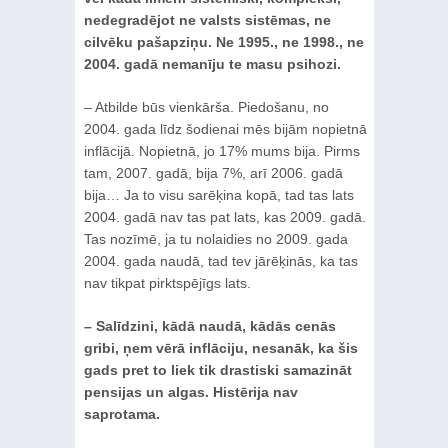
nedegradējot ne valsts sistēmas, ne
cilvēku pašapziņu. Ne 1995., ne 1998., ne
2004. gadā nemanīju te masu psihozi.
– Atbilde būs vienkārša. Piedošanu, no
2004. gada līdz šodienai mēs bijām nopietnā
inflācijā. Nopietnā, jo 17% mums bija. Pirms
tam, 2007. gadā, bija 7%, arī 2006. gadā
bija… Ja to visu sarēķina kopā, tad tas lats
2004. gadā nav tas pat lats, kas 2009. gadā.
Tas nozīmē, ja tu nolaidies no 2009. gada
2004. gada naudā, tad tev jārēķinās, ka tas
nav tikpat pirktspējīgs lats.
– Salīdzini, kādā naudā, kādās cenās
gribi, ņem vērā inflāciju, nesanāk, ka šis
gads pret to liek tik drastiski samazināt
pensijas un algas. Histērija nav
saprotama.