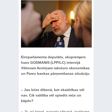
Eiroparlamenta deputāts, ekspremjers
Ivars GODMANIS (LPP/LC) intervijā
Viktoram Avotiņam raksturo ekonomikas
un Parex bankas pārņemšanas situāciju.
– Jau krīze dibenā, bet skaidrības vēl
nav. Cik valdība vēl spiedīs mūs un
kāpēc?
– Jā, arī tagad, augusta sākumā, jautājums