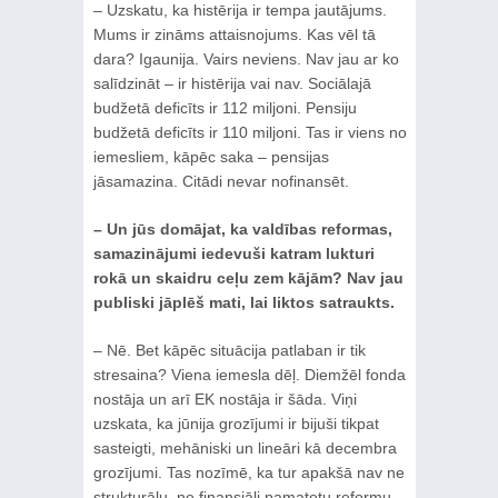
– Uzskatu, ka histērija ir tempa jautājums.
Mums ir zināms attaisnojums. Kas vēl tā
dara? Igaunija. Vairs neviens. Nav jau ar ko
salīdzināt – ir histērija vai nav. Sociālajā
budžetā deficīts ir 112 miljoni. Pensiju
budžetā deficīts ir 110 miljoni. Tas ir viens no
iemesliem, kāpēc saka – pensijas
jāsamazina. Citādi nevar nofinansēt.
– Un jūs domājat, ka valdības reformas,
samazinājumi iedevuši katram lukturi
rokā un skaidru ceļu zem kājām? Nav jau
publiski jāplēš mati, lai liktos satraukts.
– Nē. Bet kāpēc situācija patlaban ir tik
stresaina? Viena iemesla dēļ. Diemžēl fonda
nostāja un arī EK nostāja ir šāda. Viņi
uzskata, ka jūnija grozījumi ir bijuši tikpat
sasteigti, mehāniski un lineāri kā decembra
grozījumi. Tas nozīmē, ka tur apakšā nav ne
strukturālu, ne finansiāli pamatotu reformu,