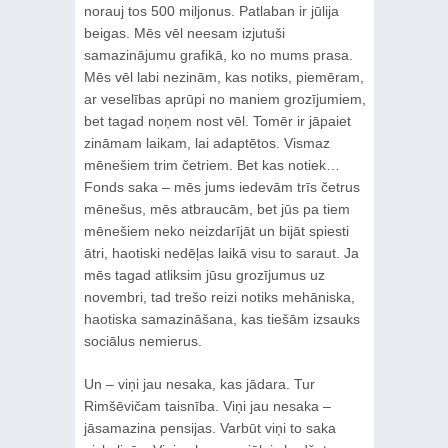
norauj tos 500 miljonus. Patlaban ir jūlija
beigas. Mēs vēl neesam izjutuši
samazinājumu grafikā, ko no mums prasa.
Mēs vēl labi nezinām, kas notiks, piemēram,
ar veselības aprūpi no maniem grozījumiem,
bet tagad noņem nost vēl. Tomēr ir jāpaiet
zināmam laikam, lai adaptētos. Vismaz
mēnešiem trim četriem. Bet kas notiek…
Fonds saka – mēs jums iedevām trīs četrus
mēnešus, mēs atbraucām, bet jūs pa tiem
mēnešiem neko neizdarījāt un bijāt spiesti
ātri, haotiski nedēļas laikā visu to saraut. Ja
mēs tagad atliksim jūsu grozījumus uz
novembri, tad trešo reizi notiks mehāniska,
haotiska samazināšana, kas tiešām izsauks
sociālus nemierus.
Un – viņi jau nesaka, kas jādara. Tur
Rimšēvičam taisnība. Viņi jau nesaka –
jāsamazina pensijas. Varbūt viņi to saka