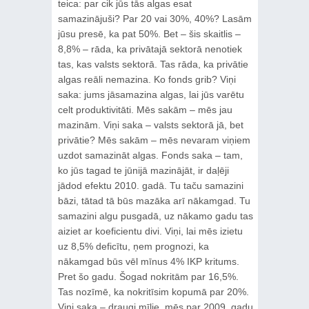
teica: par cik jūs tās algas esat
samazinājuši? Par 20 vai 30%, 40%? Lasām
jūsu presē, ka pat 50%. Bet – šis skaitlis –
8,8% – rāda, ka privātajā sektorā nenotiek
tas, kas valsts sektorā. Tas rāda, ka privātie
algas reāli nemazina. Ko fonds grib? Viņi
saka: jums jāsamazina algas, lai jūs varētu
celt produktivitāti. Mēs sakām – mēs jau
mazinām. Viņi saka – valsts sektorā jā, bet
privātie? Mēs sakām – mēs nevaram viņiem
uzdot samazināt algas. Fonds saka – tam,
ko jūs tagad te jūnijā mazinājāt, ir daļēji
jādod efektu 2010. gadā. Tu taču samazini
bāzi, tātad tā būs mazāka arī nākamgad. Tu
samazini algu pusgadā, uz nākamo gadu tas
aiziet ar koeficientu divi. Viņi, lai mēs izietu
uz 8,5% deficītu, ņem prognozi, ka
nākamgad būs vēl mīnus 4% IKP kritums.
Pret šo gadu. Šogad nokritām par 16,5%.
Tas nozīmē, ka nokritīsim kopumā par 20%.
Viņi saka – draugi mīļie, mēs par 2009. gadu