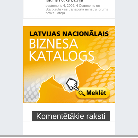
forums notiks Latvijā
septembris 4, 2009,
4 Comments
on
Starptautiskais transporta ministru forums
notiks Latvijā
Komentētākie raksti