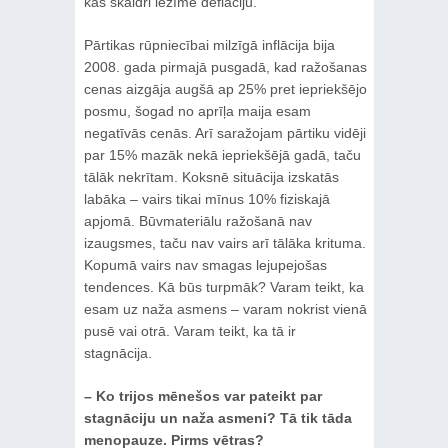
kas skaidri iezīmē deflāciju.
Pārtikas rūpniecībai milzīgā inflācija bija
2008. gada pirmajā pusgadā, kad ražošanas
cenas aizgāja augšā ap 25% pret iepriekšējo
posmu, šogad no aprīļa maija esam
negatīvās cenās. Arī saražojam pārtiku vidēji
par 15% mazāk nekā iepriekšējā gadā, taču
tālāk nekrītam. Koksnē situācija izskatās
labāka – vairs tikai mīnus 10% fiziskajā
apjomā. Būvmateriālu ražošanā nav
izaugsmes, taču nav vairs arī tālāka krituma.
Kopumā vairs nav smagas lejupejošas
tendences. Kā būs turpmāk? Varam teikt, ka
esam uz naža asmens – varam nokrist vienā
pusē vai otrā. Varam teikt, ka tā ir
stagnācija.
– Ko trijos mēnešos var pateikt par
stagnāciju un naža asmeni? Tā tik tāda
menopauze. Pirms vētras?