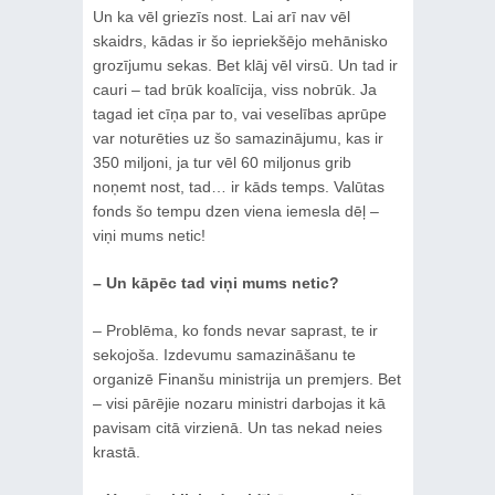
Un ka vēl griezīs nost. Lai arī nav vēl
skaidrs, kādas ir šo iepriekšējo mehānisko
grozījumu sekas. Bet klāj vēl virsū. Un tad ir
cauri – tad brūk koalīcija, viss nobrūk. Ja
tagad iet cīņa par to, vai veselības aprūpe
var noturēties uz šo samazinājumu, kas ir
350 miljoni, ja tur vēl 60 miljonus grib
noņemt nost, tad… ir kāds temps. Valūtas
fonds šo tempu dzen viena iemesla dēļ –
viņi mums netic!
– Un kāpēc tad viņi mums netic?
– Problēma, ko fonds nevar saprast, te ir
sekojoša. Izdevumu samazināšanu te
organizē Finanšu ministrija un premjers. Bet
– visi pārējie nozaru ministri darbojas it kā
pavisam citā virzienā. Un tas nekad neies
krastā.