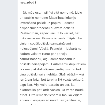
neaizdod?
– Jā, mēs esam pilnīgi citā nometnē. Lielo
un stabilo nometnē Māstrihtas kritēriju
ievērošana paliek uz papīra – desmit,
divpadsmit procentu budžeta deficīts.
Paskaidrošu, kāpēc viņi uz to var iet, bet
mēs nevaram. Pirmais iemesls. Tāpēc, ka
viņiem sociālpolitiski samazinājumi ir
neiespējami. Vācijā, Francijā – jebkurā no
šādām valstīm runāt par pensiju
samazināšanu, algu samazināšanu ir
politiski neiespējami. Parlamentu deputātiem
tas nav pat diskutējams jautājums. Jo tad
viņu politiski vairs nebūtu. Gluži otrādi – visi
runā par krīzi, bet turpina likt valsts sektorā
algu klāt. Viņi vairo parādu un cer, ka
ekonomika pati atdzīvosies, ka varēs naudu
atdot. Otrs iemesls tiešām ir tas, ka viņiem
arvien ir iespējas šo naudu aizņemties, ir,