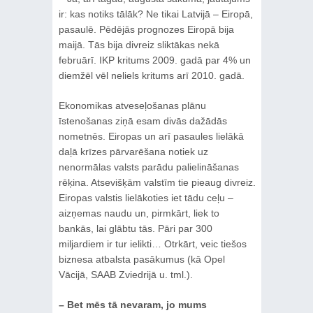
ir: kas notiks tālāk? Ne tikai Latvijā – Eiropā,
pasaulē. Pēdējās prognozes Eiropā bija
maijā. Tās bija divreiz sliktākas nekā
februārī. IKP kritums 2009. gadā par 4% un
diemžēl vēl neliels kritums arī 2010. gadā.
Ekonomikas atveseļošanas plānu
īstenošanas ziņā esam divās dažādās
nometnēs. Eiropas un arī pasaules lielākā
daļā krīzes pārvarēšana notiek uz
nenormālas valsts parādu palielināšanas
rēķina. Atsevišķām valstīm tie pieaug divreiz.
Eiropas valstis lielākoties iet tādu ceļu –
aizņemas naudu un, pirmkārt, liek to
bankās, lai glābtu tās. Pāri par 300
miljardiem ir tur ielikti… Otrkārt, veic tiešos
biznesa atbalsta pasākumus (kā Opel
Vācijā, SAAB Zviedrijā u. tml.).
– Bet mēs tā nevaram, jo mums