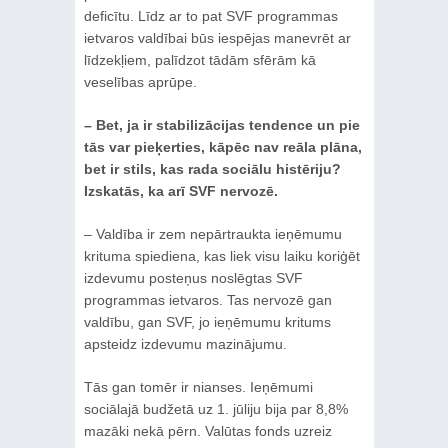
deficītu. Līdz ar to pat SVF programmas
ietvaros valdībai būs iespējas manevrēt ar
līdzekļiem, palīdzot tādām sfērām kā
veselības aprūpe.
– Bet, ja ir stabilizācijas tendence un pie
tās var pieķerties, kāpēc nav reāla plāna,
bet ir stils, kas rada sociālu histēriju?
Izskatās, ka arī SVF nervozē.
– Valdība ir zem nepārtraukta ieņēmumu
krituma spiediena, kas liek visu laiku koriģēt
izdevumu posteņus noslēgtas SVF
programmas ietvaros. Tas nervozē gan
valdību, gan SVF, jo ieņēmumu kritums
apsteidz izdevumu mazinājumu.
Tās gan tomēr ir nianses. Ieņēmumi
sociālajā budžetā uz 1. jūliju bija par 8,8%
mazāki nekā pērn. Valūtas fonds uzreiz