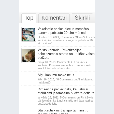
Top
Komentāri
Šķirkļi
Vakcinētie seniori piecus mēnešus
saņems pabalstu 20 eiro mēnesī
oktobris 13, 2021,
Comments Off
on Vakcinētie
seniori piecus mēnešus saņems pabalstu 20
eiro mēnesī
Valsts kontrole: Privatizācijas
nebeidzamais stāsts sāk tukšot valsts
budžetu
maijs 16, 2019,
Comments Off
on Valsts
kontrole: Privatizācijas nebeidzamais stāsts
sāk tukšot valsts budžetu
Algu kāpumu makā nejūt
jūlijs 16, 2013,
48 Comments
on Algu kāpumu
makā nejūt
Rimšēvičs pārliecināts, ka Latvijai
steidzami jāsamazina budžeta deficīts
janvāris 25, 2011,
5 Comments
on Rimšēvičs
pārliecināts, ka Latvijai steidzami jāsamazina
budžeta deficīts
Starptautiskais transporta ministru