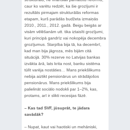
caur ko varētu redzēt, ka šie grozījumi ir
rezultāts pirmajam strukturālās reformas
etapam, kurš parādās budžeta izmaiņās
2010., 2011., 2012. gadā. Beigu beigās ar
visām vēlēšanām utt. tika iztaisīti grozījumi,
kuri principā gandrīz vai nokopēja decembra
grozījumus. Starpība bija tā, ka decembrī,
kad man bija jāgroza, mēs bijām citā
situācijā. 30% rezerve no Latvijas bankas
izvākta ārā, lats krita nost, banku sistēma
tūlīt varēja nostāties… Mans priekšlikums
nebija aiztikt pensionārus un strādājošos
pensionārus. Mans priekšlikums bija
palielināt sociālo nodokli par 1–2%, kas,
protams, arī ir slikti recesijas fāzē.
– Kas tad SVF, jūsuprāt, te jādara
savādāk?
– Nupat, kaut vai haotiski un mehāniski,