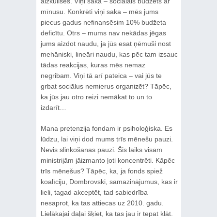
aizkulisēs. Viņi saka – sociālais budžets ar
mīnusu. Konkrēti viņi saka – mēs jums
piecus gadus nefinansēsim 10% budžeta
deficītu. Otrs – mums nav nekādas jēgas
jums aizdot naudu, ja jūs esat ņēmuši nost
mehāniski, lineāri naudu, kas pēc tam izsauc
tādas reakcijas, kuras mēs nemaz
negribam. Viņi tā arī pateica – vai jūs te
grbat sociālus nemierus organizēt? Tāpēc,
ka jūs jau otro reizi nemākat to un to
izdarīt…
Mana pretenzija fondam ir psiholoģiska. Es
lūdzu, lai viņi dod mums trīs mēnešu pauzi.
Nevis slinkošanas pauzi. Šis laiks visām
ministrijām jāizmanto ļoti koncentrēti. Kāpēc
trīs mēnešus? Tāpēc, ka, ja fonds spiež
koalīciju, Dombrovski, samazinājumus, kas ir
lieli, tagad akceptēt, tad sabiedrība
nesaprot, ka tas attiecas uz 2010. gadu.
Lielākajai daļai šķiet, ka tas jau ir tepat klāt.