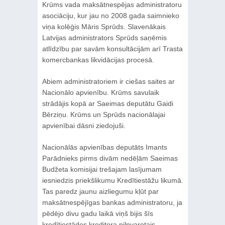
Krūms vada maksātnespējas administratoru
asociāciju, kur jau no 2008.gada saimnieko
viņa kolēģis Māris Sprūds. Slavenākais
Latvijas administrators Sprūds saņēmis
atlīdzību par savām konsultācijām arī Trasta
komercbankas likvidācijas procesā.
Abiem administratoriem ir ciešas saites ar
Nacionālo apvienību. Krūms savulaik
strādājis kopā ar Saeimas deputātu Gaidi
Bērziņu. Krūms un Sprūds nacionālajai
apvienībai dāsni ziedojuši.
Nacionālās apvienības deputāts Imants
Parādnieks pirms divām nedēļām Saeimas
Budžeta komisijai trešajam lasījumam
iesniedzis priekšlikumu Kredītiestāžu likumā.
Tas paredz jaunu aizliegumu kļūt par
maksātnespējīgas bankas administratoru, ja
pēdējo divu gadu laikā viņš bijis šīs
kredītiestādes kreditora pilnvarotais