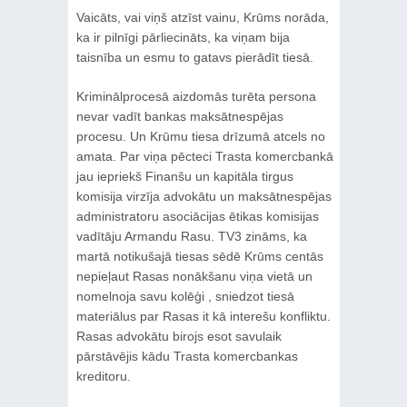
Vaicāts, vai viņš atzīst vainu, Krūms norāda,
ka ir pilnīgi pārliecināts, ka viņam bija
taisnība un esmu to gatavs pierādīt tiesā.
Kriminālprocesā aizdomās turēta persona
nevar vadīt bankas maksātnespējas
procesu. Un Krūmu tiesa drīzumā atcels no
amata. Par viņa pēcteci Trasta komercbankā
jau iepriekš Finanšu un kapitāla tirgus
komisija virzīja advokātu un maksātnespējas
administratoru asociācijas ētikas komisijas
vadītāju Armandu Rasu. TV3 zināms, ka
martā notikušajā tiesas sēdē Krūms centās
nepieļaut Rasas nonākšanu viņa vietā un
nomelnoja savu kolēģi , sniedzot tiesā
materiālus par Rasas it kā interešu konfliktu.
Rasas advokātu birojs esot savulaik
pārstāvējis kādu Trasta komercbankas
kreditoru.