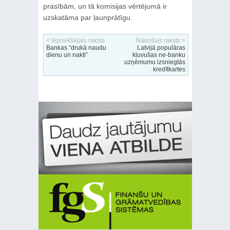
prasībām, un tā komisijas vērtējumā ir
uzskatāma par ļaunprātīgu.
< Iepriekšējais raksts
Nākošais raksts >
Bankas “drukā naudu
Latvijā populāras
dienu un nakti”
kļuvušas ne-banku
uzņēmumu izsniegtās
kredītkartes