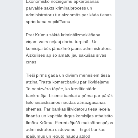
Ekonomisko noziegumu apkarošanas
pārvaldē sākts kriminālprocess un
administratoru tur aizdomās par kāda tiesas
sprieduma nepildīšanu.
Pret Krūmu sāktā kriminālizmeklēšana
viņam vairs neļauj darbu turpināt. Un
komisijai būs jānozīmē jauns administrators.
Aizkulisēs ap šo amatu jau sākušās sīvas
cīņas.
Tieši pirms gada un diviem mēnešiem tiesa
atzina Trasta komercbanku par likvidējamu.
To neaizvēra tāpēc, ka kredītiestāde
bankrotēja. Licenci bankai atņēma par pārāk
lielo iesaistīšanos naudas atmazgāšanas
shēmās. Par bankas likvidatoru tiesa iecēla
finanšu un kapitāla tirgus komisijas atbalstīto
Ilmāru Krūmu. Pieredzējušā maksātnespējas
administratora uzdevums – tirgot bankas
īpašumus un iegūto naudu atdod