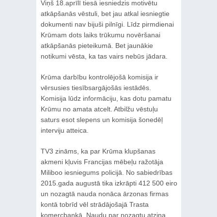
Viņš 18.aprīlī tiesā iesniedzis motivētu
atkāpšanās vēstuli, bet jau atkal iesniegtie
dokumenti nav bijuši pilnīgi. Līdz pirmdienai
Krūmam dots laiks trūkumu novēršanai
atkāpšanās pieteikumā. Bet jaunākie
notikumi vēsta, ka tas vairs nebūs jādara.
Krūma darbību kontrolējošā komisija ir
vērsusies tiesībsargājošās iestādēs.
Komisija lūdz informāciju, kas dotu pamatu
Krūmu no amata atcelt. Atbilžu vēstuļu
saturs esot slepens un komisija šonedēļ
interviju atteica.
TV3 zināms, ka par Krūma klupšanas
akmeni kļuvis Francijas mēbeļu ražotāja
Miliboo iesniegums policijā. No sabiedrības
2015.gada augustā tika izkrāpti 412 500 eiro
un nozagtā nauda nonāca ārzonas firmas
kontā tobrīd vēl strādājošajā Trasta
komercbankā. Naudu par nozagtu atzina