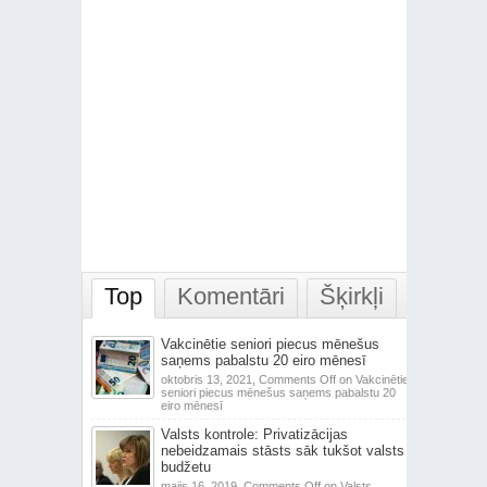
Top
Komentāri
Šķirkļi
Vakcinētie seniori piecus mēnešus
saņems pabalstu 20 eiro mēnesī
oktobris 13, 2021,
Comments Off
on Vakcinētie
seniori piecus mēnešus saņems pabalstu 20
eiro mēnesī
Valsts kontrole: Privatizācijas
nebeidzamais stāsts sāk tukšot valsts
budžetu
maijs 16, 2019,
Comments Off
on Valsts