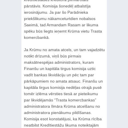
pārstāvis. Komisija šonedēļ atbalstīja
ierosinājumu. Ja par šo Parādnieka
priekšlikumu nākamceturtdien nobalsos
Saeimā, tad Armandam Rasam ar likuma
spēku būs liegts ieņemt Krūma vietu Trasta
komercbankā.
Ja Krūmu no amata atcels, un tam vajadzētu
notikt drīzumā, viņš būs pirmais
maksātnespējas administrators, kuram
Finanšu un kapitāla tirgus komisija uztic
vadīt bankas likvidāciju un pēc tam par
pārkāpumiem no amata atsauc. Finanšu un
kapitāla tirgus komisija nedēļas otrajā pusē
tomēr izlēma vērsties tiesā ar pieteikumu
par likvidējamās “Trasta komercbankas”
administratora Ilmāra Krūma atcelšanu no
administratora pienākumu pildīšanas.
Komisija esot konstatējusi, ka Krūma rīcība
neatbilst Kredītiestāžu likuma noteiktajām