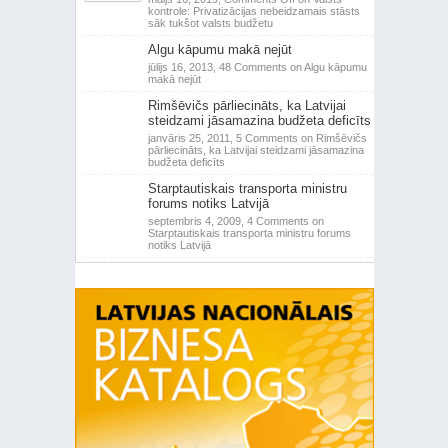
kontrole: Privatizācijas nebeidzamais stāsts
sāk tukšot valsts budžetu
Algu kāpumu makā nejūt
jūlijs 16, 2013,
48 Comments
on Algu kāpumu
makā nejūt
Rimšēvičs pārliecināts, ka Latvijai
steidzami jāsamazina budžeta deficīts
janvāris 25, 2011,
5 Comments
on Rimšēvičs
pārliecināts, ka Latvijai steidzami jāsamazina
budžeta deficīts
Starptautiskais transporta ministru
forums notiks Latvijā
septembris 4, 2009,
4 Comments
on
Starptautiskais transporta ministru forums
notiks Latvijā