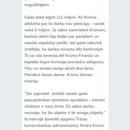
noguldītājiem.
Gada laikā atgūti 111 miljoni. Arī Krūma
atlīdzība par šo darbu nav pieticīga – vairāk
nekā 6 miljoni. Ja sākot saimniekot Krūmam,
bankas aktīvi bija lielāki par parādiem un
naudai vajadzēja pietikt, tad gada sākumā
izrādījās, ka banka novesta līdz bankrotam.
Šī vai cita iemesla dēļ Krūms Finanšu un
kapitāla tirgus komisijai iesniedza atlūgumu.
Viņu no amata varēja atcelt tikai tiesa.
Pienākot tiesas dienai, Krūms domas
mainīja.
“Jūs saprotiet, strādāt veselu gadu
paaugstinātas spriedzes apstākļos – katram
cilvēkam ir savs limits. Es sākot darbu,
nezināju, ka šis objekts ir tik smags objekts,”
tā intervijā šonedēļ apgalvo Trasta
komercbankas administrators Ilmārs Krūms.