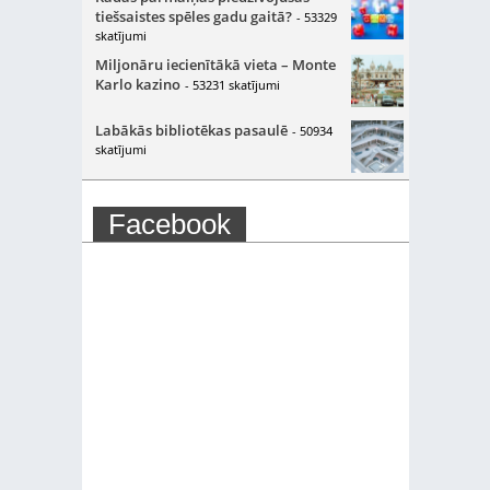
tiešsaistes spēles gadu gaitā?
- 53329
skatījumi
Miljonāru iecienītākā vieta – Monte
Karlo kazino
- 53231 skatījumi
Labākās bibliotēkas pasaulē
- 50934
skatījumi
Facebook