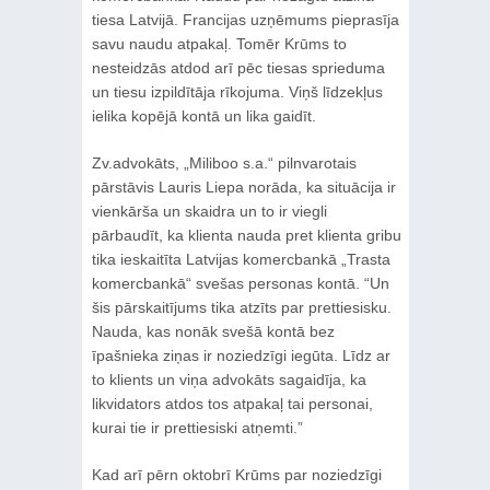
tiesa Latvijā. Francijas uzņēmums pieprasīja
savu naudu atpakaļ. Tomēr Krūms to
nesteidzās atdod arī pēc tiesas sprieduma
un tiesu izpildītāja rīkojuma. Viņš līdzekļus
ielika kopējā kontā un lika gaidīt.
Zv.advokāts, „Miliboo s.a.“ pilnvarotais
pārstāvis Lauris Liepa norāda, ka situācija ir
vienkārša un skaidra un to ir viegli
pārbaudīt, ka klienta nauda pret klienta gribu
tika ieskaitīta Latvijas komercbankā „Trasta
komercbankā“ svešas personas kontā. “Un
šis pārskaitījums tika atzīts par prettiesisku.
Nauda, kas nonāk svešā kontā bez
īpašnieka ziņas ir noziedzīgi iegūta. Līdz ar
to klients un viņa advokāts sagaidīja, ka
likvidators atdos tos atpakaļ tai personai,
kurai tie ir prettiesiski atņemti.”
Kad arī pērn oktobrī Krūms par noziedzīgi