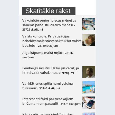
Skatītākie raksti
Vakcinētie seniori piecus mēnešus
saņems pabalstu 20 eiro mēnesī
-
23722 skatījumi
Valsts kontrole: Privatizācijas
nebeidzamais stāsts sāk tukšot valsts
budžetu
- 28780 skatījumi
Algu kāpumu makā nejūt
- 78176
skatījumi
Lembergs sašutis: Uz ko jūs cerat, ja
idioti vada valsti?
- 68638 skatījumi
Vai klātienes spēļu nami veicina
tūrismu?
- 55840 skatījumi
Interesanti fakti par vecākajiem
biržu namiem pasaulē
- 54374 skatījumi
Kādas pārmaiņas piedzīvojušas