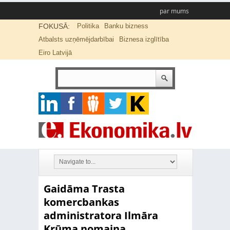
par mums
FOKUSĀ:
Politika
Banku bizness
Atbalsts uzņēmējdarbībai
Biznesa izglītība
Eiro Latvijā
Gaidāma Trasta
komercbankas
administratora Ilmāra
Krūma nomaiņa