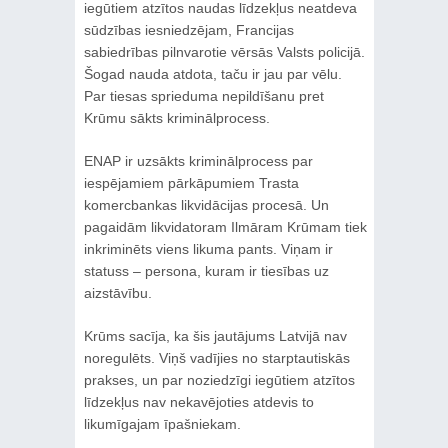
iegūtiem atzītos naudas līdzekļus neatdeva
sūdzības iesniedzējam, Francijas
sabiedrības pilnvarotie vērsās Valsts policijā.
Šogad nauda atdota, taču ir jau par vēlu.
Par tiesas sprieduma nepildīšanu pret
Krūmu sākts kriminālprocess.
ENAP ir uzsākts kriminālprocess par
iespējamiem pārkāpumiem Trasta
komercbankas likvidācijas procesā. Un
pagaidām likvidatoram Ilmāram Krūmam tiek
inkriminēts viens likuma pants. Viņam ir
statuss – persona, kuram ir tiesības uz
aizstāvību.
Krūms sacīja, ka šis jautājums Latvijā nav
noregulēts. Viņš vadījies no starptautiskās
prakses, un par noziedzīgi iegūtiem atzītos
līdzekļus nav nekavējoties atdevis to
likumīgajam īpašniekam.