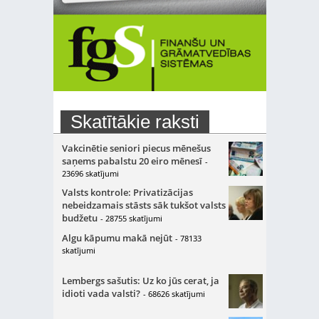
Skatītākie raksti
Vakcinētie seniori piecus mēnešus
saņems pabalstu 20 eiro mēnesī
-
23696 skatījumi
Valsts kontrole: Privatizācijas
nebeidzamais stāsts sāk tukšot valsts
budžetu
- 28755 skatījumi
Algu kāpumu makā nejūt
- 78133
skatījumi
Lembergs sašutis: Uz ko jūs cerat, ja
idioti vada valsti?
- 68626 skatījumi