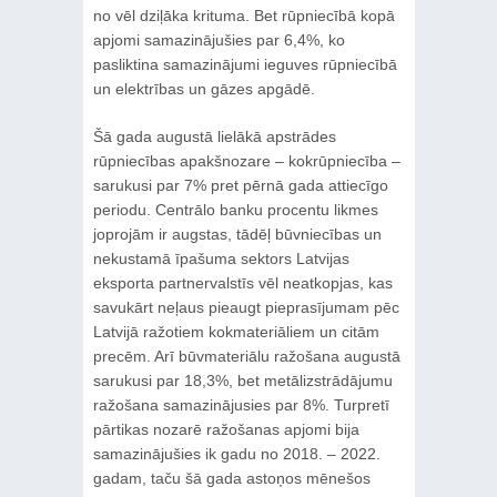
no vēl dziļāka krituma. Bet rūpniecībā kopā
apjomi samazinājušies par 6,4%, ko
pasliktina samazinājumi ieguves rūpniecībā
un elektrības un gāzes apgādē.
Šā gada augustā lielākā apstrādes
rūpniecības apakšnozare – kokrūpniecība –
sarukusi par 7% pret pērnā gada attiecīgo
periodu. Centrālo banku procentu likmes
joprojām ir augstas, tādēļ būvniecības un
nekustamā īpašuma sektors Latvijas
eksporta partnervalstīs vēl neatkopjas, kas
savukārt neļaus pieaugt pieprasījumam pēc
Latvijā ražotiem kokmateriāliem un citām
precēm. Arī būvmateriālu ražošana augustā
sarukusi par 18,3%, bet metālizstrādājumu
ražošana samazinājusies par 8%. Turpretī
pārtikas nozarē ražošanas apjomi bija
samazinājušies ik gadu no 2018. – 2022.
gadam, taču šā gada astoņos mēnešos