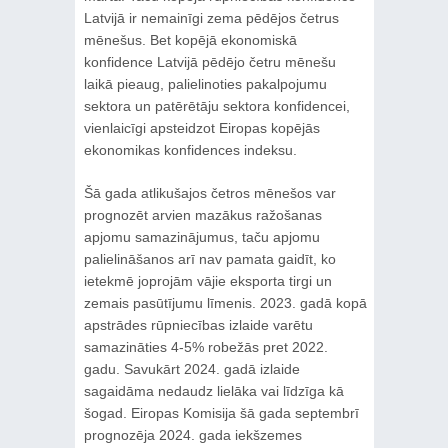
Latvijā ir nemainīgi zema pēdējos četrus
mēnešus. Bet kopējā ekonomiskā
konfidence Latvijā pēdējo četru mēnešu
laikā pieaug, palielinoties pakalpojumu
sektora un patērētāju sektora konfidencei,
vienlaicīgi apsteidzot Eiropas kopējās
ekonomikas konfidences indeksu.
Šā gada atlikušajos četros mēnešos var
prognozēt arvien mazākus ražošanas
apjomu samazinājumus, taču apjomu
palielināšanos arī nav pamata gaidīt, ko
ietekmē joprojām vājie eksporta tirgi un
zemais pasūtījumu līmenis. 2023. gadā kopā
apstrādes rūpniecības izlaide varētu
samazināties 4-5% robežās pret 2022.
gadu. Savukārt 2024. gadā izlaide
sagaidāma nedaudz lielāka vai līdzīga kā
šogad. Eiropas Komisija šā gada septembrī
prognozēja 2024. gada iekšzemes