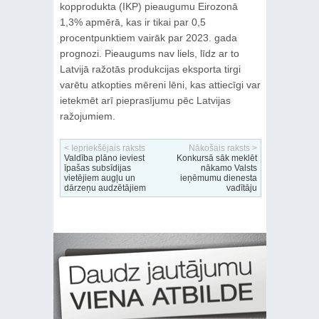
kopprodukta (IKP) pieaugumu Eirozonā
1,3% apmērā, kas ir tikai par 0,5
procentpunktiem vairāk par 2023. gada
prognozi. Pieaugums nav liels, līdz ar to
Latvijā ražotās produkcijas eksporta tirgi
varētu atkopties mēreni lēni, kas attiecīgi var
ietekmēt arī pieprasījumu pēc Latvijas
ražojumiem.
< Iepriekšējais raksts
Nākošais raksts >
Valdība plāno ieviest
Konkursā sāk meklēt
īpašas subsīdijas
nākamo Valsts
vietējiem augļu un
ieņēmumu dienesta
dārzeņu audzētājiem
vadītāju