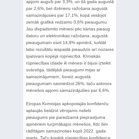
apjomi auguši par 3,3%, un šā gada augustā
par 2,6%, bet dzērienu ražošana augustā
samazinājusies par 17,1%, kopā veidojot
zemāk grafikā redzamo 0,6% pieaugumu.
Jau divpadsmito mēnesi pēc kārtas pieaug
datoru un elektronikas ražošana, augustā
pieaugumam esot 14,8% apmērā, turklāt
labo rezultātu iespaidā pieaudzis arī nozares
īpatsvars kopējā rūpniecībā. Ķīmiskās
rūpniecības izlaide ik mēnesi ir bijusi izteikti
svārstīga, tādējādi pieaugumi mijas ar
samazinājumiem, šoreiz augustā
pieaugumam sasniedzot 26%, taču astoņos
mēnešos apjomi samazinājušies par 6,6%.
Eiropas Komisijas apkopotajās konfidenču
aptaujās beidzot vērojams neliels
pieaugums pie paredzamā pieprasījuma
apmēriem turpmākajos mēnešos, līdz šim
rādītājam samazinoties kopš 2022. gada
marta. Taču kopējā rūpniecības konfidence