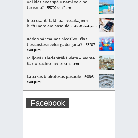
Vai klātienes spēļu nami veicina
tūrismu?
- 55709 skatījumi
Interesanti fakti par vecākajiem
biržu namiem pasaulē
- 54250 skatījumi
Kādas pārmaiņas piedzīvojušas
tiešsaistes spēles gadu gaitā?
- 53207
skatījumi
Miljonāru iecienītākā vieta – Monte
Karlo kazino
- 53101 skatījumi
Labākās bibliotēkas pasaulē
- 50803
skatījumi
Facebook