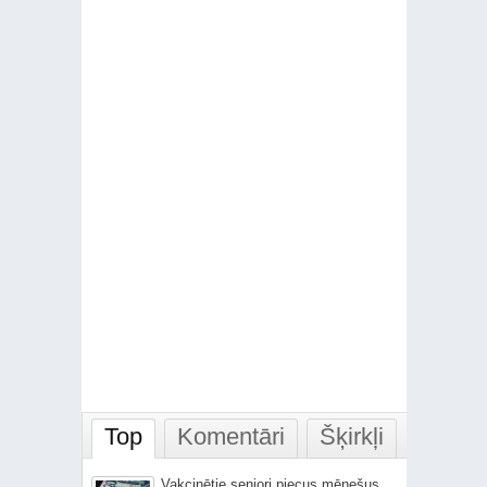
Top
Komentāri
Šķirkļi
Vakcinētie seniori piecus mēnešus