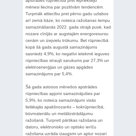
apstrādes rūpniecībā pret iepriekšējo
mēnesi liecina par pozitīvām tendencēm.
Turpmāk attiecību pret pērno gadu uzlabos
arī zemā bāze, ko noteica ražošanas tempu
samazināšanās 2022. gada otrajā pusē, kad
nozare cīnījās ar augstajām energoresursu
cenām un izejvielu trūkumu. Bet rūpniecībā
kopā šā gada augustā samazinājums
sasniedz 4,9%, ko negatīvi ietekmē ieguves
rūpniecības straujš sarukums par 27,3% un
elektroenerģijas un gāzes apgādes
samazinājums par 5,4%.
Šā gada astoņos mēnešos apstrādes
rūpniecības apjomi samazinājušies par
5,9%, ko noteica samazinājumi visās
lielākajās apakšnozarēs – kokrūpniecībā,
būvmateriālu un metālizstrādājumu
ražošanā. Turpretī pārtikas ražošana un
datoru, elektronisko un optisko ierīču
ražošana uzrāda izaugsmi un aptur nozari