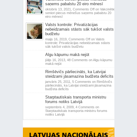
saņems pabalstu 20 eiro mēnesī
oktobris 13, 2021,
Comments Off
on Vakcinētie
seniori piecus mēnešus saņems pabalstu 20
eiro mēnesī
Valsts kontrole: Privatizācijas
nebeidzamais stāsts sāk tukšot valsts
budžetu
maijs 16, 2019,
Comments Off
on Valsts
kontrole: Privatizācijas nebeidzamais stāsts
sāk tukšot valsts budžetu
Algu kāpumu makā nejūt
jūlijs 16, 2013,
48 Comments
on Algu kāpumu
makā nejūt
Rimšēvičs pārliecināts, ka Latvijai
steidzami jāsamazina budžeta deficīts
janvāris 25, 2011,
5 Comments
on Rimšēvičs
pārliecināts, ka Latvijai steidzami jāsamazina
budžeta deficīts
Starptautiskais transporta ministru
forums notiks Latvijā
septembris 4, 2009,
4 Comments
on
Starptautiskais transporta ministru forums
notiks Latvijā