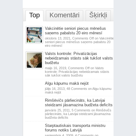
Top
Komentāri
Šķirkļi
Vakcinētie seniori piecus mēnešus
saņems pabalstu 20 eiro mēnesī
oktobris 13, 2021,
Comments Off
on Vakcinētie
seniori piecus mēnešus saņems pabalstu 20
eiro mēnesī
Valsts kontrole: Privatizācijas
nebeidzamais stāsts sāk tukšot valsts
budžetu
maijs 16, 2019,
Comments Off
on Valsts
kontrole: Privatizācijas nebeidzamais stāsts
sāk tukšot valsts budžetu
Algu kāpumu makā nejūt
jūlijs 16, 2013,
48 Comments
on Algu kāpumu
makā nejūt
Rimšēvičs pārliecināts, ka Latvijai
steidzami jāsamazina budžeta deficīts
janvāris 25, 2011,
5 Comments
on Rimšēvičs
pārliecināts, ka Latvijai steidzami jāsamazina
budžeta deficīts
Starptautiskais transporta ministru
forums notiks Latvijā
septembris 4, 2009,
4 Comments
on