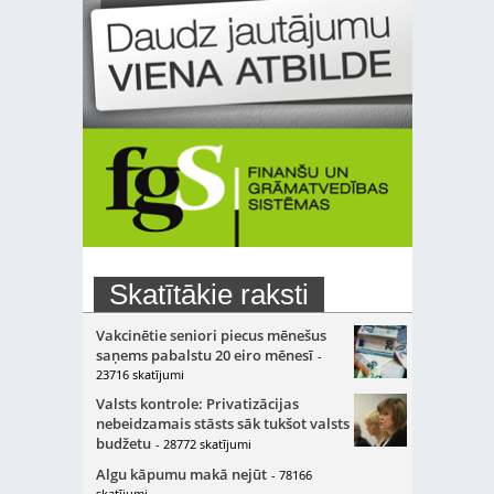
Skatītākie raksti
Vakcinētie seniori piecus mēnešus
saņems pabalstu 20 eiro mēnesī
-
23716 skatījumi
Valsts kontrole: Privatizācijas
nebeidzamais stāsts sāk tukšot valsts
budžetu
- 28772 skatījumi
Algu kāpumu makā nejūt
- 78166
skatījumi