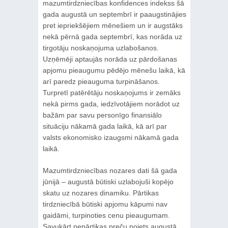
mazumtirdzniecības konfidences indekss šā
gada augustā un septembrī ir paaugstinājies
pret iepriekšējiem mēnešiem un ir augstāks
nekā pērnā gada septembrī, kas norāda uz
tirgotāju noskaņojuma uzlabošanos.
Uzņēmēji aptaujās norāda uz pārdošanas
apjomu pieaugumu pēdējo mēnešu laikā, kā
arī paredz pieauguma turpināšanos.
Turpretī patērētāju noskaņojums ir zemāks
nekā pirms gada, iedzīvotājiem norādot uz
bažām par savu personīgo finansiālo
situāciju nākamā gada laikā, kā arī par
valsts ekonomisko izaugsmi nākamā gada
laikā.
Mazumtirdzniecības nozares dati šā gada
jūnijā – augustā būtiski uzlabojuši kopējo
skatu uz nozares dinamiku. Pārtikas
tirdzniecībā būtiski apjomu kāpumi nav
gaidāmi, turpinoties cenu pieaugumam.
Savukārt nepārtikas preču noiets augustā