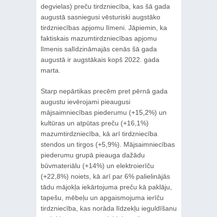
degvielas) preču tirdzniecība, kas šā gada
augustā sasniegusi vēsturiski augstāko
tirdzniecības apjomu līmeni. Jāpiemin, ka
faktiskais mazumtirdzniecības apjomu
līmenis salīdzināmajās cenās šā gada
augustā ir augstākais kopš 2022. gada
marta.
Starp nepārtikas precēm pret pērnā gada
augustu ievērojami pieaugusi
mājsaimniecības piederumu (+15,2%) un
kultūras un atpūtas preču (+16,1%)
mazumtirdzniecība, kā arī tirdzniecība
stendos un tirgos (+5,9%). Mājsaimniecības
piederumu grupā pieauga dažādu
būvmateriālu (+14%) un elektroierīču
(+22,8%) noiets, kā arī par 6% palielinājās
tādu mājokļa iekārtojuma preču kā paklāju,
tapešu, mēbeļu un apgaismojuma ierīču
tirdzniecība, kas norāda līdzekļu ieguldīšanu