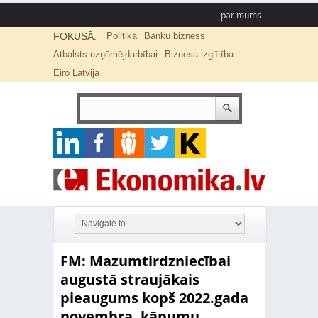
par mums
FOKUSĀ:
Politika
Banku bizness
Atbalsts uzņēmējdarbībai
Biznesa izglītība
Eiro Latvijā
FM: Mazumtirdzniecībai
augustā straujākais
pieaugums kopš 2022.gada
novembra, kāpumu