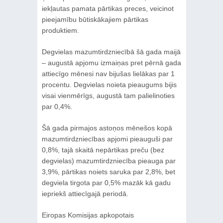
iekļautas pamata pārtikas preces, veicinot
pieejamību būtiskākajiem pārtikas
produktiem.
Degvielas mazumtirdzniecībā šā gada maijā
– augustā apjomu izmaiņas pret pērnā gada
attiecīgo mēnesi nav bijušas lielākas par 1
procentu. Degvielas noieta pieaugums bijis
visai vienmērīgs, augustā tam palielinoties
par 0,4%.
Šā gada pirmajos astoņos mēnešos kopā
mazumtirdzniecības apjomi pieauguši par
0,8%, tajā skaitā nepārtikas preču (bez
degvielas) mazumtirdzniecība pieauga par
3,9%, pārtikas noiets saruka par 2,8%, bet
degviela tirgota par 0,5% mazāk kā gadu
iepriekš attiecīgajā periodā.
Eiropas Komisijas apkopotais