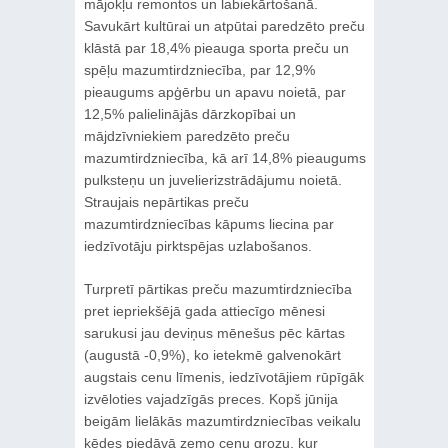
mājokļu remontos un labiekārtošanā.
Savukārt kultūrai un atpūtai paredzēto preču
klāstā par 18,4% pieauga sporta preču un
spēļu mazumtirdzniecība, par 12,9%
pieaugums apģērbu un apavu noietā, par
12,5% palielinājās dārzkopībai un
mājdzīvniekiem paredzēto preču
mazumtirdzniecība, kā arī 14,8% pieaugums
pulksteņu un juvelierizstrādājumu noietā.
Straujais nepārtikas preču
mazumtirdzniecības kāpums liecina par
iedzīvotāju pirktspējas uzlabošanos.
Turpretī pārtikas preču mazumtirdzniecība
pret iepriekšējā gada attiecīgo mēnesi
sarukusi jau deviņus mēnešus pēc kārtas
(augustā -0,9%), ko ietekmē galvenokārt
augstais cenu līmenis, iedzīvotājiem rūpīgāk
izvēloties vajadzīgās preces. Kopš jūnija
beigām lielākās mazumtirdzniecības veikalu
ķēdes piedāvā zemo cenu grozu, kur