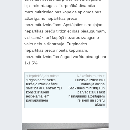
bijis rekordaugsts. Turpmākā dinamika
mazumtirdzniecības kopējos apjomos būs
atkarīga no nepārtikas preču
mazumtirdzniecības. Apstājoties straujajam
nepārtikas preču tirdzniecības pieaugumam,
visticamāk, arī kopējā nozares izaugsme
vairs nebūs tik strauja. Turpinoties
nepārtikas preču noieta kāpumam,
mazumtirdzniecība šogad varētu pieaugt par
1-1,5%.
< Iepriekšējais raksts
Nākošais raksts >
“Rīgas nami” veiks
Publisko izdevumu
iekšējo izmeklēšanu
komisija aicina
saistībā ar Centrāltirgū
Satiksmes ministriju un
konstatētajiem
pārvadātājus rast
iespējamajiem
risinājumus atceltajiem
pārkāpumiem
reisiem un šoferu
algām