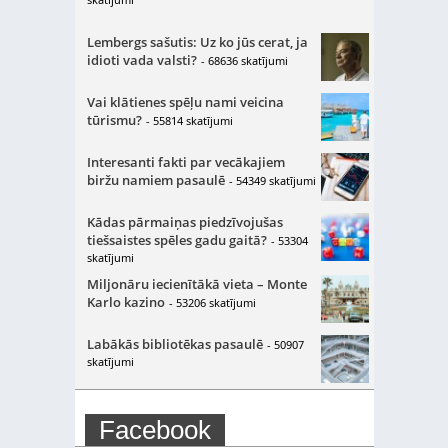
Lembergs sašutis: Uz ko jūs cerat, ja
idioti vada valsti?
- 68636 skatījumi
Vai klātienes spēļu nami veicina
tūrismu?
- 55814 skatījumi
Interesanti fakti par vecākajiem
biržu namiem pasaulē
- 54349 skatījumi
Kādas pārmaiņas piedzīvojušas
tiešsaistes spēles gadu gaitā?
- 53304
skatījumi
Miljonāru iecienītākā vieta – Monte
Karlo kazino
- 53206 skatījumi
Labākās bibliotēkas pasaulē
- 50907
skatījumi
Facebook