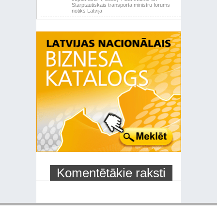
Starptautiskais transporta ministru forums
notiks Latvijā
Komentētākie raksti