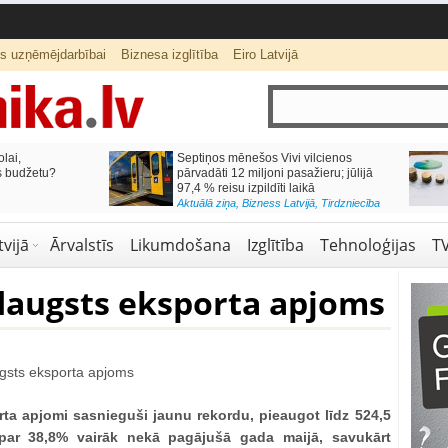
ts uzņēmējdarbībai
Biznesa izglītība
Eiro Latvijā
lai,
Septiņos mēnešos Vivi vilcienos
s budžetu?
pārvadāti 12 miljoni pasažieru; jūlijā
97,4 % reisu izpildīti laikā
Aktuālā ziņa
,
Bizness Latvijā
,
Tirdzniecība
vijā
Ārvalstīs
Likumdošana
Izglītība
Tehnoloģijas
T
daugsts eksporta apjoms
rta apjomi sasnieguši jaunu rekordu, pieaugot līdz 524,5
 par 38,8% vairāk nekā pagājušā gada maijā, savukārt