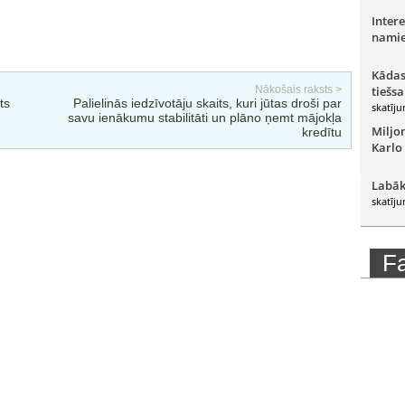
Intere
namie
Kādas
Nākošais raksts >
tiešsa
ts
Palielinās iedzīvotāju skaits, kuri jūtas droši par
skatīju
savu ienākumu stabilitāti un plāno ņemt mājokļa
Miljo
kredītu
Karlo
Labāk
skatīju
F