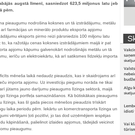
abājās augstā līmenī, sasniedzot 623,5 miljonus latu jeb
ā pērn.
ma pieaugumu nodrošina koksnes un tā izstrādājumu, metālu
ā arī farmācijas un minerālo produktu eksporta apjomu
ādājumu eksports pirmo reizi pārsniedzis 100 miljonu latu
Sk
 to, ka ražotāju cenas koksnes izstrādājumiem maijā ir pat
orta apjomu kāpumu galvenokārt nodrošinājis metālu un tā
Vakci
saņem
u, ierīču un elektroiekārtu, kā arī satiksmes līdzekļu importa
skatīju
Valsts
nebeid
ficīts mēneša laikā nedaudz pieaudzis, kas ir skaidrojams arī
budže
 preču importa apjomu. Uz investīciju piegumu norāda ne tikai
Algu 
 arī jūtams jauno darījumu pieaugums līzinga sektorā, maijā
skatīju
ilgo līzinga portfeļa samazināšanos. Kā būtiskākais pieaugums
ārtu līzings, kas šī gada piecos mēnešos pieaudzis trīskārt
Lember
gu laika periodu pērn. Iekārtu un komerctransporta līzinga un
idioti
mi vērtējami ļoti pozitīvi, jo tas dod uzņēmējiem iespējas
du kāpināšanā, palielinot izlaides apjomus, tādejādi veicinot
Vai kl
pjomu pieaugumu.
tūris