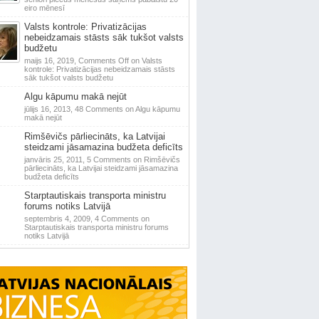
eiro mēnesī
Valsts kontrole: Privatizācijas
nebeidzamais stāsts sāk tukšot valsts
budžetu
maijs 16, 2019,
Comments Off
on Valsts
kontrole: Privatizācijas nebeidzamais stāsts
sāk tukšot valsts budžetu
Algu kāpumu makā nejūt
jūlijs 16, 2013,
48 Comments
on Algu kāpumu
makā nejūt
Rimšēvičs pārliecināts, ka Latvijai
steidzami jāsamazina budžeta deficīts
janvāris 25, 2011,
5 Comments
on Rimšēvičs
pārliecināts, ka Latvijai steidzami jāsamazina
budžeta deficīts
Starptautiskais transporta ministru
forums notiks Latvijā
septembris 4, 2009,
4 Comments
on
Starptautiskais transporta ministru forums
notiks Latvijā