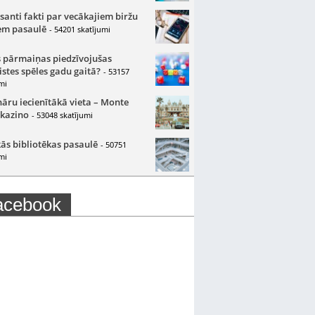
santi fakti par vecākajiem biržu
m pasaulē
- 54201 skatījumi
 pārmaiņas piedzīvojušas
istes spēles gadu gaitā?
- 53157
mi
nāru iecienītākā vieta – Monte
 kazino
- 53048 skatījumi
ās bibliotēkas pasaulē
- 50751
mi
acebook