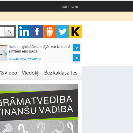
par mums
Naudas glabāšana mājās var izmaksāt
Katrs desmitais mājok
simtiem eiro gadā
pieteikums tiek noraid
kredītvēstures dēļ
Aktuālā ziņa
,
Finanses
Aktuālā ziņa
,
Finanses
V&Video
Viedokļi
Bez kaklasaites