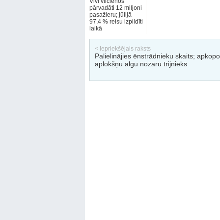
Vivi vilcienos
pārvadāti 12 miljoni
pasažieru; jūlijā
97,4 % reisu izpildīti
laikā
< Iepriekšējais raksts
Palielinājies ēnstrādnieku skaits; apkopo
aplokšņu algu nozaru trijnieks