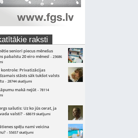
atītākie raksti
nētie seniori piecus mēnešus
s pabalstu 20 eiro mēnesī
- 23686
mi
 kontrole: Privatizācijas
zamais stāsts sāk tukšot valsts
tu
- 28744 skatījumi
kāpumu makā nejūt
- 78114
mi
gs sašutis: Uz ko jūs cerat, ja
 vada valsti?
- 68619 skatījumi
ātienes spēļu nami veicina
mu?
- 55657 skatījumi