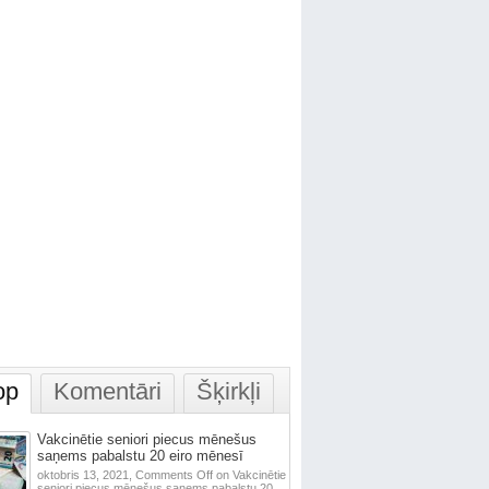
op
Komentāri
Šķirkļi
Vakcinētie seniori piecus mēnešus
saņems pabalstu 20 eiro mēnesī
oktobris 13, 2021,
Comments Off
on Vakcinētie
seniori piecus mēnešus saņems pabalstu 20