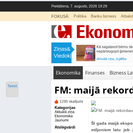
Piektdiena, 7. augusts, 2026 19:29
FOKUSĀ:
Politika
Banku bizness
Atbals
>
Labklājības ministrija rosina reformēt
Kā sagatavot bērnu sko
Ziņas&
un būtiski uzlabot vecāku pabalstu
nepārslogojot ģimene
Viedokļi
<
Aktuālā ziņa
,
Ekonomika
Aktuālā ziņa
,
Izglītība
Ekonomika
Finanses
Bizness Lat
FM: maijā rekor
Tweet
1295 skatījumi
Kategorijas
Aktuālā ziņa
Ekonomika
Jaunumi
Šī gada maijā ekspo
Atslēgvārdi
miljoniem latu jeb