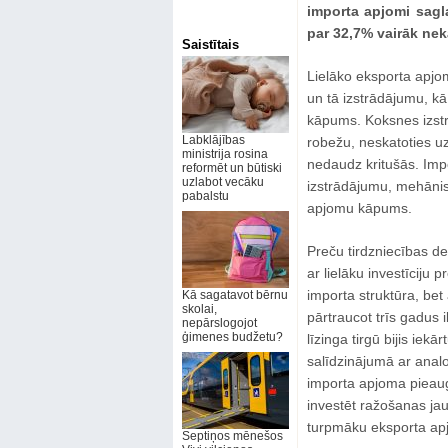
importa apjomi sagl
par 32,7% vairāk nek
Saistītais
Lielāko eksporta apjo
un tā izstrādājumu, k
kāpums. Koksnes izstr
Labklājības
robežu, neskatoties uz
ministrija rosina
nedaudz kritušās. Imp
reformēt un būtiski
uzlabot vecāku
izstrādājumu, mehānism
pabalstu
apjomu kāpums.
Preču tirdzniecības de
ar lielāku investīciju
importa struktūra, bet
Kā sagatavot bērnu
skolai,
pārtraucot trīs gadus 
nepārslogojot
ģimenes budžetu?
līzinga tirgū bijis iek
salīdzinājumā ar analo
importa apjoma pieaugu
investēt ražošanas jau
turpmāku eksporta a
Septiņos mēnešos