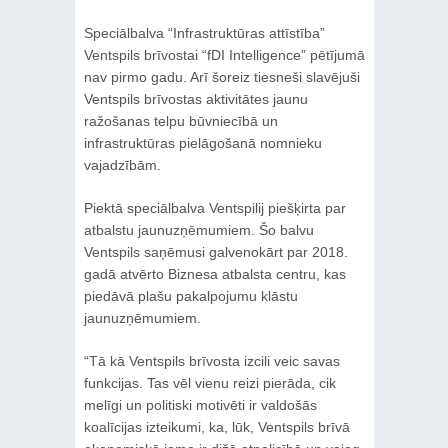
Speciālbalva “Infrastruktūras attīstība”
Ventspils brīvostai “fDI Intelligence” pētījumā
nav pirmo gadu. Arī šoreiz tiesneši slavējuši
Ventspils brīvostas aktivitātes jaunu
ražošanas telpu būvniecībā un
infrastruktūras pielāgošanā nomnieku
vajadzībām.
Piektā speciālbalva Ventspilij piešķirta par
atbalstu jaunuzņēmumiem. Šo balvu
Ventspils saņēmusi galvenokārt par 2018.
gadā atvērto Biznesa atbalsta centru, kas
piedāvā plašu pakalpojumu klāstu
jaunuzņēmumiem.
“Tā kā Ventspils brīvosta izcili veic savas
funkcijas. Tas vēl vienu reizi pierāda, cik
melīgi un politiski motivēti ir valdošās
koalīcijas izteikumi, ka, lūk, Ventspils brīvā