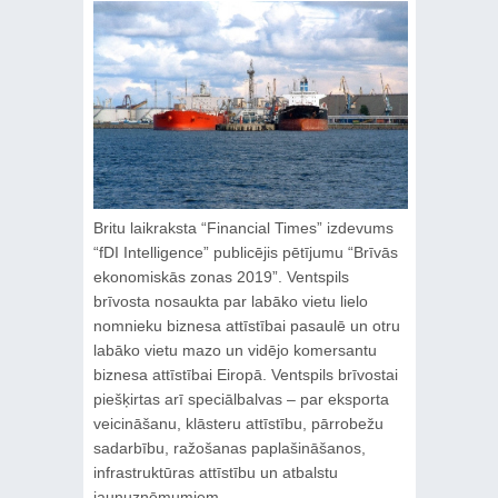
Britu laikraksta “Financial Times” izdevums
“fDI Intelligence” publicējis pētījumu “Brīvās
ekonomiskās zonas 2019”. Ventspils
brīvosta nosaukta par labāko vietu lielo
nomnieku biznesa attīstībai pasaulē un otru
labāko vietu mazo un vidējo komersantu
biznesa attīstībai Eiropā. Ventspils brīvostai
piešķirtas arī speciālbalvas – par eksporta
veicināšanu, klāsteru attīstību, pārrobežu
sadarbību, ražošanas paplašināšanos,
infrastruktūras attīstību un atbalstu
jaunuzņēmumiem.