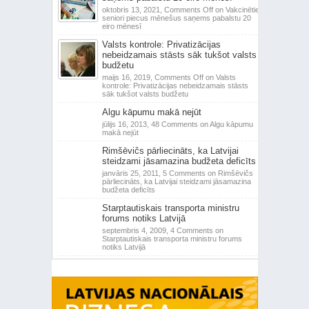
oktobris 13, 2021,
Comments Off
on Vakcinētie
seniori piecus mēnešus saņems pabalstu 20
eiro mēnesī
Valsts kontrole: Privatizācijas
nebeidzamais stāsts sāk tukšot valsts
budžetu
maijs 16, 2019,
Comments Off
on Valsts
kontrole: Privatizācijas nebeidzamais stāsts
sāk tukšot valsts budžetu
Algu kāpumu makā nejūt
jūlijs 16, 2013,
48 Comments
on Algu kāpumu
makā nejūt
Rimšēvičs pārliecināts, ka Latvijai
steidzami jāsamazina budžeta deficīts
janvāris 25, 2011,
5 Comments
on Rimšēvičs
pārliecināts, ka Latvijai steidzami jāsamazina
budžeta deficīts
Starptautiskais transporta ministru
forums notiks Latvijā
septembris 4, 2009,
4 Comments
on
Starptautiskais transporta ministru forums
notiks Latvijā