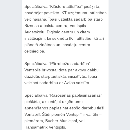
Speciālbalva “Klāsteru attīstība” piešķirta,
novērtējot paveikto IKT uzņēmumu attīstības
veicināšanā. Īpaši uzteikta sadarbība starp
Biznesa atbalsta centru, Ventspils
Augstskolu, Digitālo centru un citām
institūcijām, lai sekmētu IKT attīstību, kā arī
plānotā zinātnes un inovāciju centra
celtniecība.
Speciālbalva “Pārrobežu sadarbība”
Ventspils brīvostai dota par aktīvu dalību
dažādās starptautiskās iniciatīvās, īpaši
veicinot sadarbību ar Āzijas valstīm.
Speciālbalva “Ražošanas paplašināšanās”
piešķirta, akcentējot uzņēmumu
apņemšanos paplašināt esošo darbību tieši
Ventspilī. Šādi piemēri Ventspilī ir vairāki –
piemēram, Bucher Municipal, vai
Hansamatrix Ventspils.