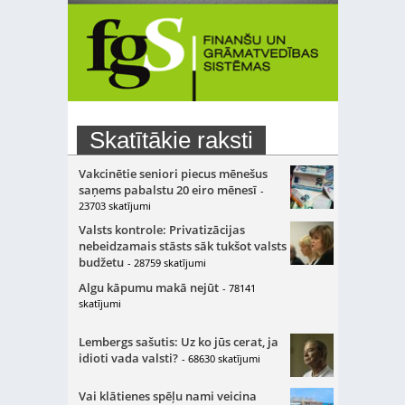
Skatītākie raksti
Vakcinētie seniori piecus mēnešus
saņems pabalstu 20 eiro mēnesī
-
23703 skatījumi
Valsts kontrole: Privatizācijas
nebeidzamais stāsts sāk tukšot valsts
budžetu
- 28759 skatījumi
Algu kāpumu makā nejūt
- 78141
skatījumi
Lembergs sašutis: Uz ko jūs cerat, ja
idioti vada valsti?
- 68630 skatījumi
Vai klātienes spēļu nami veicina