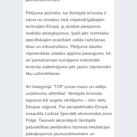
Pētījumā atzīmēts, ka Ventspils brīvosta ir
viena no izmaksu ziņā vispievilcīgākajām
teritorijām Eiropā, ja analizē pieejamos
nodokļu atvieglojumus, īpaši pēc nomnieku
specifiskajām prasībām celtās ražošanas
ēkas un infrastruktūru. Pētījumā slavēts
rūpnieciskās izlaides apjoma pieaugums, kā
arī paredzamais nomājamo industriālo
teritoriju palielinājums pēc jauno rūpniecisko
ēku uzbūvēšanas.
Arī kategorijā “TOP zonas mazo un vidējo
uzņēmumu attīstībai” Ventspils brīvosta
ieguvusi ļoti augstu vērtējumu – otro vietu
Eiropas reģionā. Par perspektīvāko Eiropā
nosaukta Lodzas Speciālā ekonomiskā zona
Polijā. Tiesneši akcentējuši Ventspils
pašvaldības piedāvātos biznesa inkubācijas
pakalpojumus jaunuzņēmumiem un