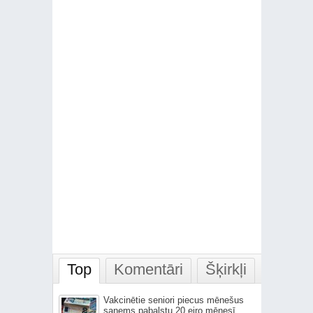
Top
Komentāri
Šķirkļi
Vakcinētie seniori piecus mēnešus
saņems pabalstu 20 eiro mēnesī