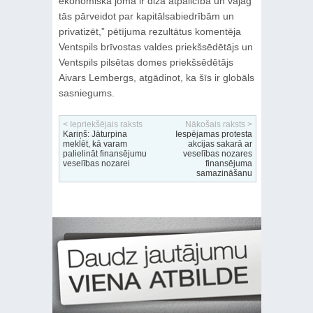
ekonomiskā joma ir dižā atpalicībā un vajag
tās pārveidot par kapitālsabiedrībām un
privatizēt,” pētījuma rezultātus komentēja
Ventspils brīvostas valdes priekšsēdētājs un
Ventspils pilsētas domes priekšsēdētājs
Aivars Lembergs, atgādinot, ka šīs ir globāls
sasniegums.
< Iepriekšējais raksts
Nākošais raksts >
Kariņš: Jāturpina
Iespējamas protesta
meklēt, kā varam
akcijas sakarā ar
palielināt finansējumu
veselības nozares
veselības nozarei
finansējuma
samazināšanu