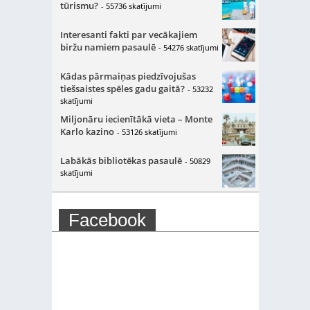
tūrismu?
- 55736 skatījumi
Interesanti fakti par vecākajiem
biržu namiem pasaulē
- 54276 skatījumi
Kādas pārmaiņas piedzīvojušas
tiešsaistes spēles gadu gaitā?
- 53232
skatījumi
Miljonāru iecienītākā vieta – Monte
Karlo kazino
- 53126 skatījumi
Labākās bibliotēkas pasaulē
- 50829
skatījumi
Facebook