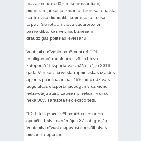
mazajiem un vidējiem komersantiem,
piemēram, iespēju izmantot Biznesa atbalsta
centru visu diennakti, koprades un ofisa
telpas. Slavēta arī ciešā sadarbība ar
pašvaldību, kas veicina biznesam
draudzīgas politikas ieviešanu.
Ventspils brīvosta saņēmusi arī “fDI
Intelligence” redaktora izvēles balvu
kategorijā “Eksporta veicināšana”, jo 2018.
gadā Ventspils brīvostā rūpnieciskās izlaides
apjoms palielinājās par 46% un piedzīvots
augstākais eksporta pieaugums uz vienu
iedzīvotāju starp Latvijas pilsētām, vairāk
nekā 90% saražotā tiek eksportēts.
“fDI Intelligence” vēl papildus nosaucis
speciālo balvu saņēmējus 37 kategorijās.
Ventspils brīvosta ieguvusi speciālbalvas
piecās kategorijās.