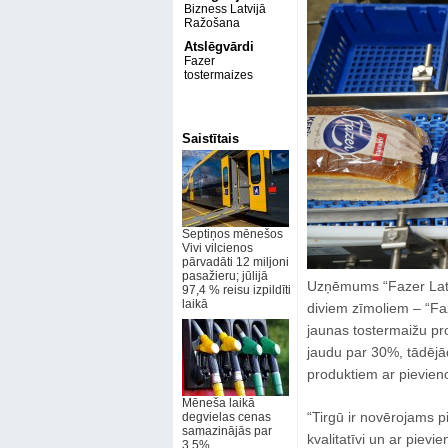
Bizness Latvijā
Ražošana
Atslēgvārdi
Fazer
tostermaizes
Saistītais
Septiņos mēnešos
Vivi vilcienos
pārvadāti 12 miljoni
pasažieru; jūlijā
Uzņēmums “Fazer Latvij
97,4 % reisu izpildīti
laikā
diviem zīmoliem – “Fa
jaunas tostermaižu pro
jaudu par 30%, tādējād
produktiem ar pievieno
Mēneša laikā
“Tirgū ir novērojams p
degvielas cenas
samazinājās par
kvalitatīvi un ar piev
3,5%