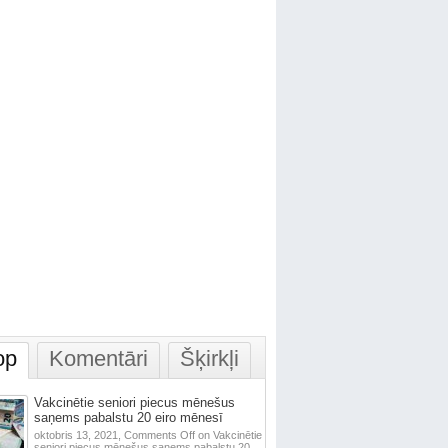
op
Komentāri
Šķirkļi
Vakcinētie seniori piecus mēnešus
saņems pabalstu 20 eiro mēnesī
oktobris 13, 2021,
Comments Off
on Vakcinētie
seniori piecus mēnešus saņems pabalstu 20