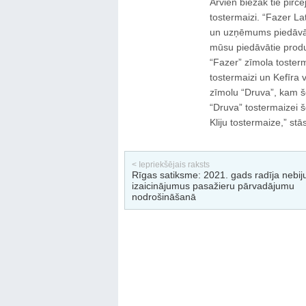
Arvien biežāk tie pircē
tostermaizi. “Fazer Lat
un uzņēmums piedāvā p
mūsu piedāvātie produkt
“Fazer” zīmola tosterm
tostermaizi un Kefīra v
zīmolu “Druva”, kam šo
“Druva” tostermaizei 
Kliju tostermaize,” st
< Iepriekšējais raksts
Rīgas satiksme: 2021. gads radīja nebij
izaicinājumus pasažieru pārvadājumu
nodrošināšanā