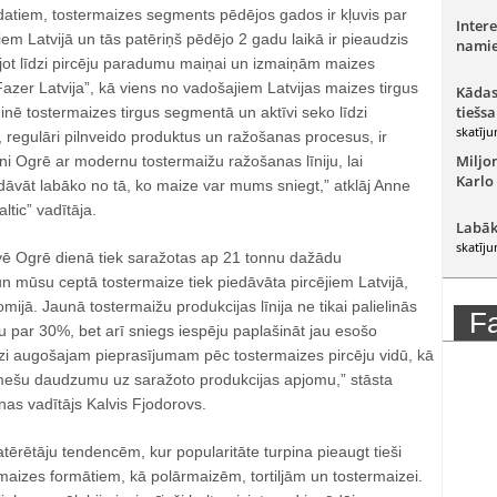
datiem, tostermaizes segments pēdējos gados ir kļuvis par
Intere
iem Latvijā un tās patēriņš pēdējo 2 gadu laikā ir pieaudzis
namie
jot līdzi pircēju paradumu maiņai un izmaiņām maizes
Fazer Latvija”, kā viens no vadošajiem Latvijas maizes tirgus
Kādas
tiešsa
nē tostermaizes tirgus segmentā un aktīvi seko līdzi
skatīju
 regulāri pilnveido produktus un ražošanas procesus, ir
Miljo
tni Ogrē ar modernu tostermaižu ražošanas līniju, lai
Karlo
dāvāt labāko no tā, ko maize var mums sniegt,” atklāj Anne
tic” vadītāja.
Labāk
skatīju
uvē Ogrē dienā tiek saražotas ap 21 tonnu dažādu
n mūsu ceptā tostermaize tiek piedāvāta pircējiem Latvijā,
mijā. Jaunā tostermaižu produkcijas līnija ne tikai palielinās
F
 par 30%, bet arī sniegs iespēju paplašināt jau esošo
dzi augošajam pieprasījumam pēc tostermaizes pircēju vidū, kā
mešu daudzumu uz saražoto produkcijas apjomu,” stāsta
nas vadītājs Kalvis Fjodorovs.
atērētāju tendencēm, kur popularitāte turpina pieaugt tieši
aizes formātiem, kā polārmaizēm, tortiljām un tostermaizei.