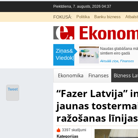
Piektdiena, 7. augusts, 2026 04:37
FOKUSĀ:
Politika
Banku bizness
Atbals
>
Septiņos mēnešos Vivi vilcienos
Naudas glabāšana māj
Ziņas&
pārvadāti 12 miljoni pasažieru; jūlijā
simtiem eiro gadā
Viedokļi
97,4 % reisu izpildīti laikā
<
Aktuālā ziņa
,
Finanses
Aktuālā ziņa
,
Bizness Latvijā
,
Tirdzniecība
Ekonomika
Finanses
Bizness Lat
“Fazer Latvija” i
Tweet
jaunas tosterma
ražošanas līnijas
3397 skatījumi
Kategorijas