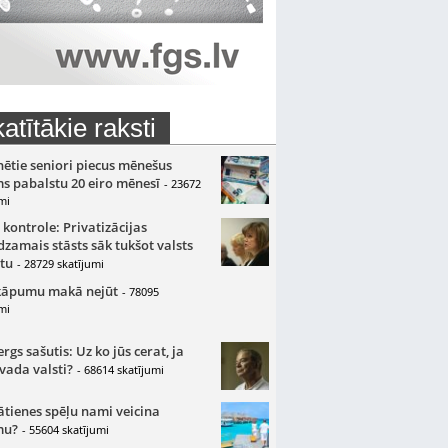
atītākie raksti
nētie seniori piecus mēnešus
s pabalstu 20 eiro mēnesī
- 23672
mi
 kontrole: Privatizācijas
zamais stāsts sāk tukšot valsts
tu
- 28729 skatījumi
kāpumu makā nejūt
- 78095
mi
gs sašutis: Uz ko jūs cerat, ja
 vada valsti?
- 68614 skatījumi
ātienes spēļu nami veicina
mu?
- 55604 skatījumi