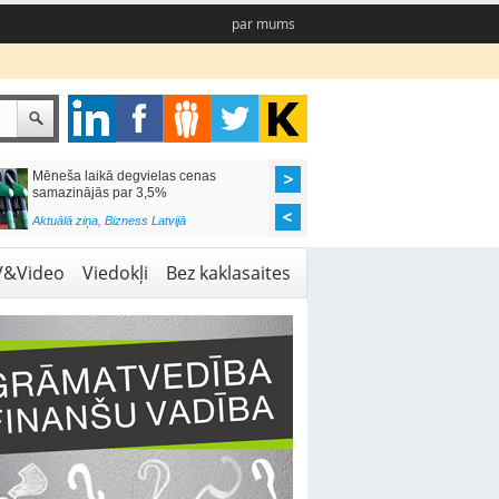
par mums
Mēneša laikā degvielas cenas
Rīgas pašvaldības sko
samazinājās par 3,5%
pieejamas 192 vietas 
Aktuālā ziņa
,
Bizness Latvijā
Aktuālā ziņa
,
Izglītība
V&Video
Viedokļi
Bez kaklasaites