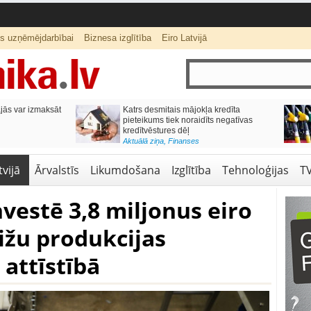
ts uzņēmējdarbībai
Biznesa izglītība
Eiro Latvijā
ās var izmaksāt
Katrs desmitais mājokļa kredīta
pieteikums tiek noraidīts negatīvas
kredītvēstures dēļ
Aktuālā ziņa
,
Finanses
vijā
Ārvalstīs
Likumdošana
Izglītība
Tehnoloģijas
T
nvestē 3,8 miljonus eiro​
ižu produkcijas
 attīstībā