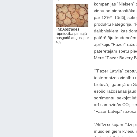
kompānijas “Nielsen” 
vienu no pieprasītākaj
par 12%*. Tādēļ, seko
produktu kategorijā, “
FM: Apstrādes
dalībniekiem, kas domi
rūpniecība pirmajā
patērētāju tendencēm,
pusgadā augusi par
4%
aprīkojis “Fazer” ražo
patērētājam spētu pie
Mere “Fazer Bakery Bal
“”Fazer Latvija” cept
tostermaizes vienību u
Lietuvā, Igaunijā un So
esošo ražošanas jaudu
sortimentu, sekojot lī
arī samazinās CO₂ iz
“Fazer Latvija” ražoša
“Aktīvi sekojam līdzi p
mūsdienīgiem kviešu m