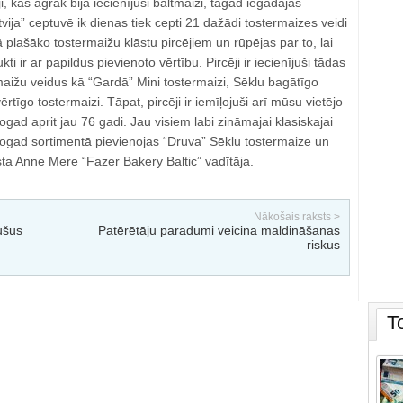
ji, kas agrāk bija iecienījuši baltmaizi, tagad iegādājas
vija” ceptuvē ik dienas tiek cepti 21 dažādi tostermaizes veidi
lašāko tostermaižu klāstu pircējiem un rūpējas par to, lai
i ir ar papildus pievienoto vērtību. Pircēji ir iecienījuši tādas
aižu veidus kā “Gardā” Mini tostermaizi, Sēklu bagātīgo
ērtīgo tostermaizi. Tāpat, pircēji ir iemīļojuši arī mūsu vietējo
gad aprit jau 76 gadi. Jau visiem labi zināmajai klasiskajai
šogad sortimentā pievienojas “Druva” Sēklu tostermaize un
āsta Anne Mere “Fazer Bakery Baltic” vadītāja.
Nākošais raksts >
ušus
Patērētāju paradumi veicina maldināšanas
riskus
T