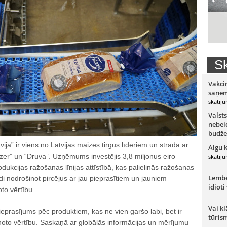
Sk
Vakci
saņem
skatīju
Valsts
nebeid
budže
a” ir viens no Latvijas maizes tirgus līderiem un strādā ar
Algu 
zer” un “Druva”. Uzņēmums investējis 3,8 miljonus eiro
skatīju
dukcijas ražošanas līnijas attīstībā, kas palielinās ražošanas
Lember
i nodrošinot pircējus ar jau pieprasītiem un jauniem
idioti
to vērtību.
Vai kl
ieprasījums pēc produktiem, kas ne vien garšo labi, bet ir
tūris
ienoto vērtību. Saskaņā ar globālās informācijas un mērījumu