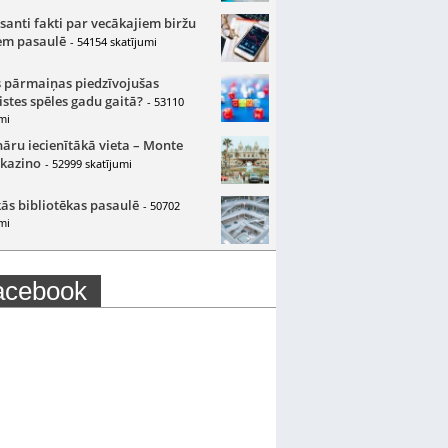
santi fakti par vecākajiem biržu
m pasaulē
- 54154 skatījumi
 pārmaiņas piedzīvojušas
istes spēles gadu gaitā?
- 53110
mi
nāru iecienītākā vieta – Monte
 kazino
- 52999 skatījumi
ās bibliotēkas pasaulē
- 50702
mi
acebook